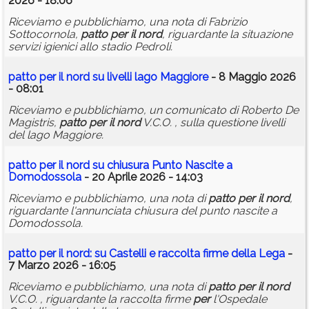
2026 - 18:06
Riceviamo e pubblichiamo, una nota di Fabrizio
Sottocornola,
patto
per
il
nord
, riguardante la situazione
servizi igienici allo stadio Pedroli.
patto
per
il
nord
su livelli lago Maggiore
- 8 Maggio 2026
- 08:01
Riceviamo e pubblichiamo, un comunicato di Roberto De
Magistris,
patto
per
il
nord
V.C.O. , sulla questione livelli
del lago Maggiore.
patto
per
il
nord
su chiusura Punto Nascite a
Domodossola
- 20 Aprile 2026 - 14:03
Riceviamo e pubblichiamo, una nota di
patto
per
il
nord
,
riguardante l'annunciata chiusura del punto nascite a
Domodossola.
patto
per
il
nord
: su Castelli e raccolta firme della Lega
-
7 Marzo 2026 - 16:05
Riceviamo e pubblichiamo, una nota di
patto
per
il
nord
V.C.O. , riguardante la raccolta firme
per
l'Ospedale