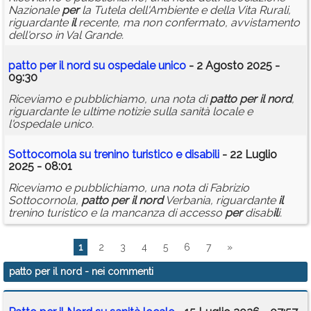
Nazionale
per
la Tutela dell'Ambiente e della Vita Rurali,
riguardante
il
recente, ma non confermato, avvistamento
dell'orso in Val Grande.
patto
per
il
nord
su ospedale unico
- 2 Agosto 2025 -
09:30
Riceviamo e pubblichiamo, una nota di
patto
per
il
nord
,
riguardante le ultime notizie sulla sanità locale e
l'ospedale unico.
Sottocornola su trenino turistico e disab
il
i
- 22 Luglio
2025 - 08:01
Riceviamo e pubblichiamo, una nota di Fabrizio
Sottocornola,
patto
per
il
nord
Verbania, riguardante
il
trenino turistico e la mancanza di accesso
per
disab
il
i.
1
2
3
4
5
6
7
»
patto per il nord
- nei commenti