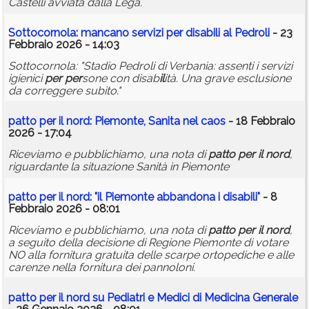
Castelli avviata dalla Lega.
Sottocornola: mancano servizi
per
disab
il
i al Pedroli
- 23
Febbraio 2026 - 14:03
Sottocornola: "Stadio Pedroli di Verbania: assenti i servizi
igienici
per
per
sone con disab
il
ità. Una grave esclusione
da correggere subito."
patto
per
il
nord
: Piemonte, Sanita nel caos
- 18 Febbraio
2026 - 17:04
Riceviamo e pubblichiamo, una nota di
patto
per
il
nord
,
riguardante la situazione Sanità in Piemonte
patto
per
il
nord
: "
il
Piemonte abbandona i disab
il
i"
- 8
Febbraio 2026 - 08:01
Riceviamo e pubblichiamo, una nota di
patto
per
il
nord
,
a seguito della decisione di Regione Piemonte di votare
NO alla fornitura gratuita delle scarpe ortopediche e alle
carenze nella fornitura dei pannoloni.
patto
per
il
nord
su Pediatri e Medici di Medicina Generale