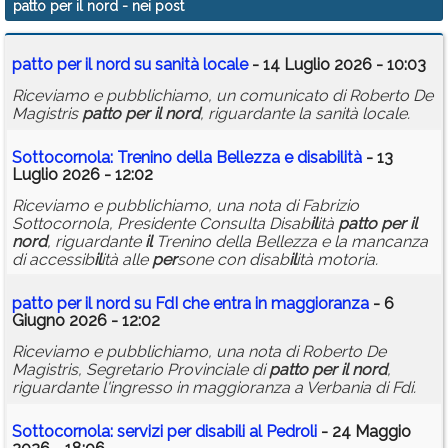
patto per il nord
- nei post
Calendario
patto
per
il
nord
su sanità locale
- 14 Luglio 2026 - 10:03
Annunci
Riceviamo e pubblichiamo, un comunicato di Roberto De
Magistris
patto
per
il
nord
, riguardante la sanità locale.
Sottocornola: Trenino della Bellezza e disab
il
ità
- 13
Luglio 2026 - 12:02
Riceviamo e pubblichiamo, una nota di Fabrizio
Sottocornola, Presidente Consulta Disab
il
ità
patto
per
il
nord
, riguardante
il
Trenino della Bellezza e la mancanza
di accessib
il
ità alle
per
sone con disab
il
ità motoria.
patto
per
il
nord
su FdI che entra in maggioranza
- 6
Giugno 2026 - 12:02
Riceviamo e pubblichiamo, una nota di Roberto De
Magistris, Segretario Provinciale di
patto
per
il
nord
,
riguardante l'ingresso in maggioranza a Verbania di Fdi.
Sottocornola: servizi
per
disab
il
i al Pedroli
- 24 Maggio