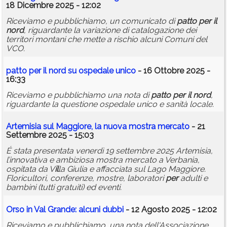
18 Dicembre 2025 - 12:02
Riceviamo e pubblichiamo, un comunicato di
patto
per
il
nord
, riguardante la variazione di catalogazione dei
territori montani che mette a rischio alcuni Comuni del
VCO.
patto
per
il
nord
su ospedale unico
- 16 Ottobre 2025 -
16:33
Riceviamo e pubblichiamo una nota di
patto
per
il
nord
,
riguardante la questione ospedale unico e sanità locale.
Artemisia sul Maggiore, la nuova mostra mercato
- 21
Settembre 2025 - 15:03
É stata presentata venerdì 19 settembre 2025 Artemisia,
l’innovativa e ambiziosa mostra mercato a Verbania,
ospitata da V
il
la Giulia e affacciata sul Lago Maggiore.
Floricultori, conferenze, mostre, laboratori
per
adulti e
bambini (tutti gratuiti) ed eventi.
Orso in Val Grande: alcuni dubbi
- 12 Agosto 2025 - 12:02
Riceviamo e pubblichiamo, una nota dell'Associazione