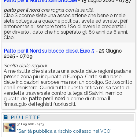
Patto per il Nord su sanità locale
- 15 Luglio 2026 - 07:57
patto
per
il
nord
che rogna con la sanità.
Ciao.Siccome siete una associazione che bene o male
siete collegata a qualche politica , avete ed avrete ,
per
antonomasia : sempre torto!! So di avere le credenziali
per
dirverlo , dato che ho su
per
ato gli 80 anni da 6 anni,
Ciao.
Patto per il Nord su blocco diesel Euro 5
- 25 Giugno
2025 - 07:09
Scelta delle regioni
A me risulta che sia stata una scelta delle regioni padane
per
ché zona più inquinata d'Europa. Certo sulla base
delle indicazioni europee ma non un obbligo. Sottoscritto
con
il
ministero. Quindi tutta questa critica mi sa tanto di
vendetta trasversale contro la lega di Salvini, nemico
giurato del
patto
per
il
nord
o come di chiama
il
rimasuglio dei leghisti fuoriusciti.
PIÙ LETTE
30 Lug 2026 - 14:03
"Sanità pubblica a rischio collasso nel VCO"