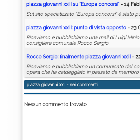
piazza
giovanni
xxii
I su "Europa concorsi"
- 14 Feb
Sul sito specializzato "Europa concorsi" è stato pu
piazza
giovanni
xxii
I: punto di vista opposto
- 23 
Riceviamo e pubblichiamo una mail di Luigi Minioni
consigliere comunale Rocco Sergio.
Rocco Sergio: finalmente
piazza
giovanni
xxii
I
- 2
Riceviamo e pubblichiamo un comunicato del con
opera che ha caldeggiato in passato da membro de
piazza giovanni xxii
- nei commenti
Nessun commento trovato