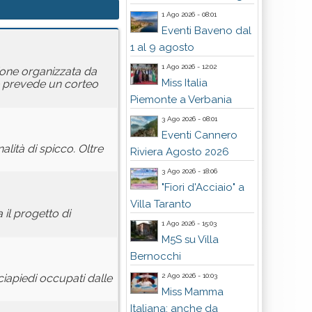
1 Ago 2026 - 08:01
Eventi Baveno dal
1 al 9 agosto
1 Ago 2026 - 12:02
zione organizzata da
Miss Italia
he prevede un corteo
Piemonte a Verbania
3 Ago 2026 - 08:01
Eventi Cannero
lità di spicco. Oltre
Riviera Agosto 2026
3 Ago 2026 - 18:06
"Fiori d'Acciaio" a
Villa Taranto
 il progetto di
1 Ago 2026 - 15:03
M5S su Villa
Bernocchi
2 Ago 2026 - 10:03
iapiedi occupati dalle
Miss Mamma
Italiana: anche da