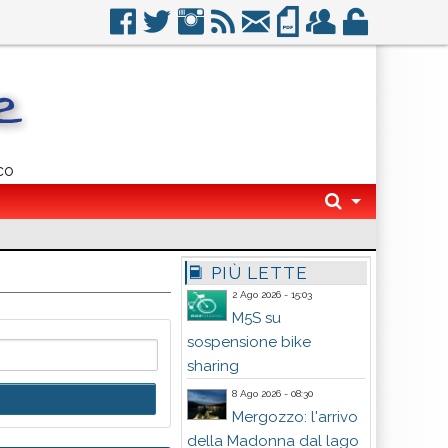
co
PIÙ LETTE
2 Ago 2026 - 15:03
M5S su
sospensione bike
sharing
8 Ago 2026 - 08:30
Mergozzo: l'arrivo
della Madonna dal lago