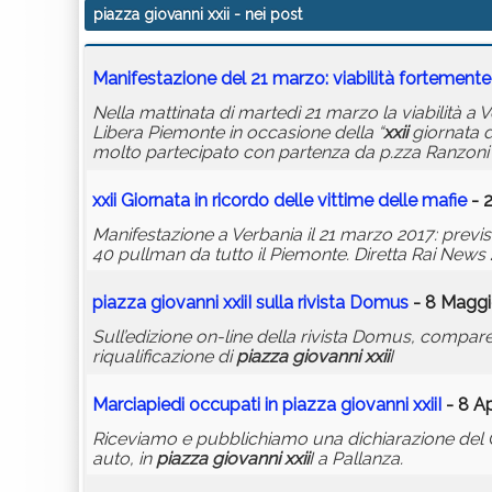
piazza giovanni xxii
- nei post
Manifestazione del 21 marzo: viabilità fortement
Nella mattinata di martedì 21 marzo la viabilità 
Libera Piemonte in occasione della “
xxii
giornata d
molto partecipato con partenza da p.zza Ranzoni e
xxii
Giornata in ricordo delle vittime delle mafie
- 
Manifestazione a Verbania il 21 marzo 2017: previst
40 pullman da tutto il Piemonte. Diretta Rai News 
piazza
giovanni
xxii
I sulla rivista Domus
- 8 Maggi
Sull’edizione on-line della rivista Domus, compare
riqualificazione di
piazza
giovanni
xxii
I
Marciapiedi occupati in
piazza
giovanni
xxii
I
- 8 Ap
Riceviamo e pubblichiamo una dichiarazione del 
auto, in
piazza
giovanni
xxii
I a Pallanza.