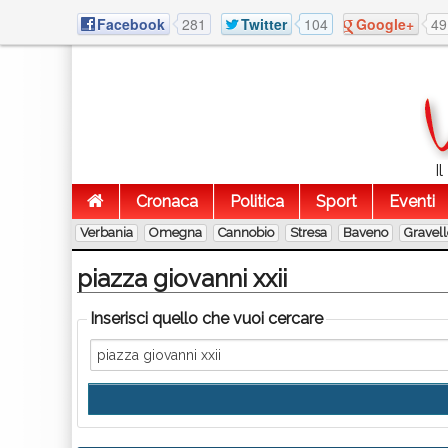
Facebook
281
Twitter
104
Google+
49
I
Cronaca
Politica
Sport
Eventi
Verbania
Omegna
Cannobio
Stresa
Baveno
Gravel
piazza giovanni xxii
Inserisci quello che vuoi cercare