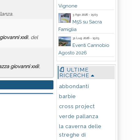
Vignone
llanza.
3 Ago 2026 - 15:03
M5S su Sacra
Famiglia
giovanni
xxii
I, del
31 Lug 2026 - 15:03
Eventi Cannobio
Agosto 2026
azza
giovanni
xxii
I,
ULTIME
RICERCHE
abbondanti
barbie
cross project
verde pallanza
la caverna delle
streghe di