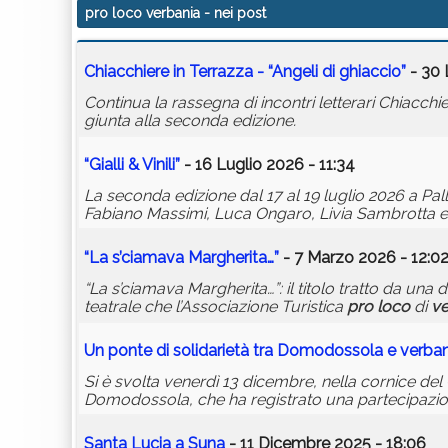
pro loco verbania
- nei post
Chiacchiere in Terrazza - “Angeli di ghiaccio”
- 30 
Continua la rassegna di incontri letterari Chiacch
giunta alla seconda edizione.
“Gialli & Vinili”
- 16 Luglio 2026 - 11:34
La seconda edizione dal 17 al 19 luglio 2026 a Pal
Fabiano Massimi, Luca Ongaro, Livia Sambrotta e
“La s’ciamava Margherita…”
- 7 Marzo 2026 - 12:0
“La s’ciamava Margherita…”: il titolo tratto da una
teatrale che l’Associazione Turistica
pro
loco
di
ve
Un ponte di solidarietà tra Domodossola e
verban
Si è svolta venerdì 13 dicembre, nella cornice del
Domodossola, che ha registrato una partecipazione
Santa Lucia a Suna
- 11 Dicembre 2025 - 18:06