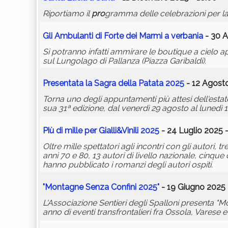
Riportiamo il
pro
gramma delle celebrazioni per la 
Gli Ambulanti di Forte dei Marmi a
verbania
- 30 A
Si potranno infatti ammirare le boutique a cielo a
sul Lungolago di Pallanza (Piazza Garibaldi).
Presentata la Sagra della Patata 2025
- 12 Agosto
Torna uno degli appuntamenti più attesi dell'estat
sua 31ª edizione, dal venerdì 29 agosto al lunedì
Più di mille per Gialli&Vinili 2025
- 24 Luglio 2025 -
Oltre mille spettatori agli incontri con gli autori, tr
anni 70 e 80, 13 autori di livello nazionale, cinque co
hanno pubblicato i romanzi degli autori ospiti.
"Montagne Senza Confini 2025"
- 19 Giugno 2025 
L'Associazione Sentieri degli Spalloni presenta "M
anno di eventi transfrontalieri fra Ossola, Varese e