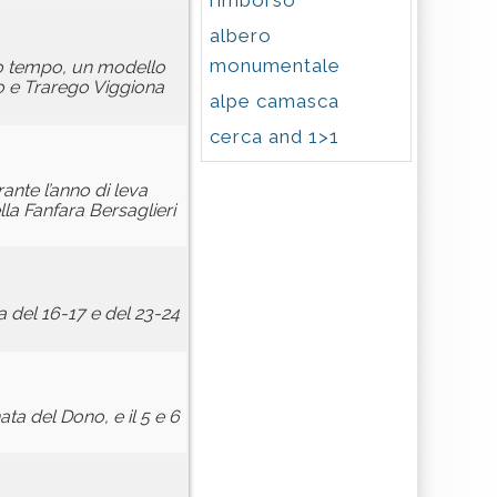
rimborso
albero
monumentale
sso tempo, un modello
bio e Trarego Viggiona
alpe camasca
cerca and 1>1
nte l’anno di leva
la Fanfara Bersaglieri
na del 16-17 e del 23-24
ata del Dono, e il 5 e 6