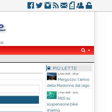
co
PIÙ LETTE
9 Ago 2026 - 08:30
Mergozzo: l'arrivo
della Madonna dal lago
2 Ago 2026 - 15:03
M5S su
sospensione bike
sharing