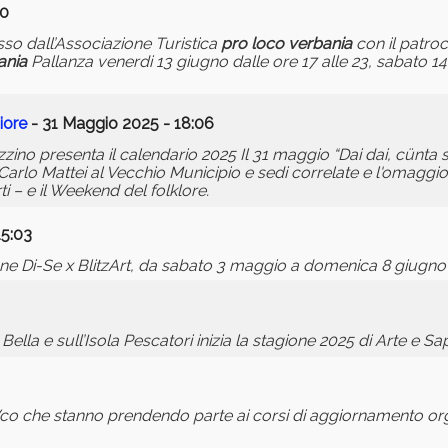
30
so dall’Associazione Turistica
pro
loco
verbania
con il patroci
ania
Pallanza venerdi 13 giugno dalle ore 17 alle 23, sabato 1
iore
- 31 Maggio 2025 - 18:06
 presenta il calendario 2025 Il 31 maggio “Dai dai, cünta su”,
 Carlo Mattei al Vecchio Municipio e sedi correlate e l'omaggio
 – e il Weekend del folklore.
15:03
razione Di-Se x BlitzArt, da sabato 3 maggio a domenica 8 giug
 Bella e sull’Isola Pescatori inizia la stagione 2025 di Arte e S
co che stanno prendendo parte ai corsi di aggiornamento orga