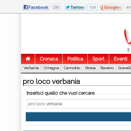
Facebook
281
Twitter
104
Google+
49
I
Cronaca
Politica
Sport
Eventi
Verbania
Omegna
Cannobio
Stresa
Baveno
Gravel
pro loco verbania
Inserisci quello che vuoi cercare