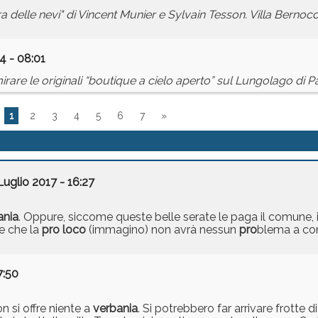
 delle nevi" di Vincent Munier e Sylvain Tesson. Villa Bernocch
4 - 08:01
re le originali “boutique a cielo aperto” sul Lungolago di P
1
2
3
4
5
6
7
»
Luglio 2017 - 16:27
ania
. Oppure, siccome queste belle serate le paga il comune, 
e che la
pro
loco
(immagino) non avrà nessun
pro
blema a con
7:50
n si offre niente a
verbania
. Si potrebbero far arrivare frotte 