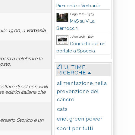
Piemonte a Verbania
1 Ago 2026 - 15:03
M5S su Villa
Bernocchi
alle 19.00, a
verbania
,
7 Ago 2026 - 16:05
Concerto per un
portale a Spoccia
epara a celebrare la
osto.
ULTIME
RICERCHE
alimentazione nella
coltare dj set con vinili
prevenzione del
e editrici italiane che
cancro
cats
enel green power
ersario Storico e un
sport per tutti