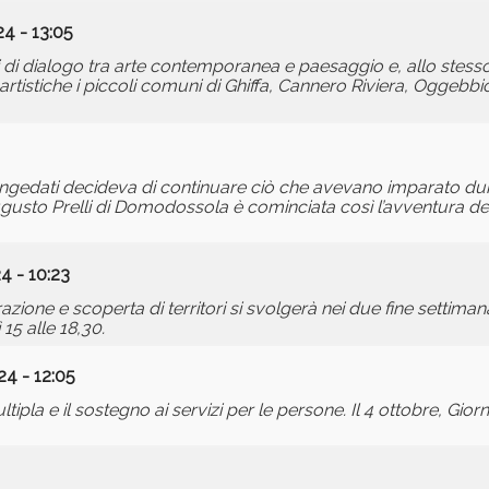
4 - 13:05
pi di dialogo tra arte contemporanea e paesaggio e, allo ste
ze artistiche i piccoli comuni di Ghiffa, Cannero Riviera, Oggeb
gedati decideva di continuare ciò che avevano imparato dura
ugusto Prelli di Domodossola è cominciata così l’avventura del
 - 10:23
arrazione e scoperta di territori si svolgerà nei due fine settima
15 alle 18,30.
24 - 12:05
tipla e il sostegno ai servizi per le persone. Il 4 ottobre, Giorn