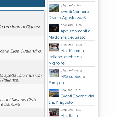
3 Ago 2026 - 08:01
Eventi Cannero
Riviera Agosto 2026
7 Ago 2026 - 18:06
la
pro
loco
di Gignese
Appuntamenti a
Madonna del Sasso
2 Ago 2026 - 10:03
Miss Mamma
Maria Elisa Gualandris,
Italiana: anche da
Vignone
3 Ago 2026 - 15:03
i lo spettacolo musico-
M5S su Sacra
i Pallanza.
Famiglia
1 Ago 2026 - 08:01
Eventi Baveno dal
ia del Kiwanis Club
1 al 9 agosto
 e bambini.
1 Ago 2026 - 12:02
Miss Italia