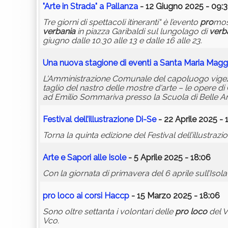
"Arte in Strada" a Pallanza
- 12 Giugno 2025 - 09:
Tre giorni di spettacoli itineranti" è l’evento
pro
mos
verbania
in piazza Garibaldi sul lungolago di
verb
giugno dalle 10.30 alle 13 e dalle 16 alle 23.
Una nuova stagione di eventi a Santa Maria Magg
L'Amministrazione Comunale del capoluogo vigezzino
taglio del nastro delle mostre d'arte – le opere di
ad Emilio Sommariva presso la Scuola di Belle Arti
Festival dell’illustrazione Di-Se
- 22 Aprile 2025 - 
Torna la quinta edizione del Festival dell’illust
Arte e Sapori alle Isole
- 5 Aprile 2025 - 18:06
Con la giornata di primavera del 6 aprile sull’Isola
pro
loco
ai corsi Haccp
- 15 Marzo 2025 - 18:06
Sono oltre settanta i volontari delle
pro
loco
del V
Vco.