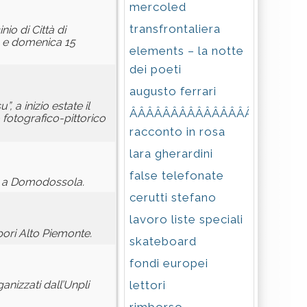
mercoled
transfrontaliera
nio di Città di
4 e domenica 15
elements – la notte
dei poeti
augusto ferrari
 a inizio estate il
ÂÂÂÂÂÂÂÂÂÂÂÂÂÂÂÂÂÂÂÂÂÂ
 fotografico-pittorico
racconto in rosa
lara gherardini
false telefonate
no a Domodossola.
cerutti stefano
lavoro liste speciali
apori Alto Piemonte.
skateboard
fondi europei
lettori
nizzati dall’Unpli