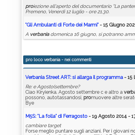
pro
iezione all'aperto del documentario "La pantera
Premeno, Venerdì 12 luglio - ore 21.30.
"Gli Ambulanti di Forte dei Marmi"
- 15 Giugno 202
A
verbania
domenica 16 giugno, si potranno ammira
pro loco verbania
- nei commenti
Verbania Street ART: si allarga il programma
- 15 
Re: e Agosto(settembre?
Ciao Kiryienka. Agosto settembre c e altro a
verb
possono, autotassandosi,
pro
muovere altre serat
Bye
M5S: "La folla" di Ferragosto
- 19 Agosto 2014 - 1
cambiare target
Forse meglio puntare sugli anziani. Per i giovani no