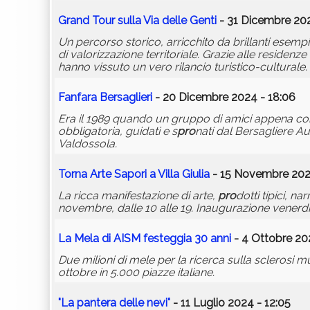
Grand Tour sulla Via delle Genti
- 31 Dicembre 202
Un percorso storico, arricchito da brillanti esem
di valorizzazione territoriale. Grazie alle residen
hanno vissuto un vero rilancio turistico-culturale.
Fanfara Bersaglieri
- 20 Dicembre 2024 - 18:06
Era il 1989 quando un gruppo di amici appena con
obbligatoria, guidati e s
pro
nati dal Bersagliere A
Valdossola.
Torna Arte Sapori a Villa Giulia
- 15 Novembre 2024
La ricca manifestazione di arte,
pro
dotti tipici, n
novembre, dalle 10 alle 19. Inaugurazione venerdì 
La Mela di AISM festeggia 30 anni
- 4 Ottobre 20
Due milioni di mele per la ricerca sulla sclerosi mul
ottobre in 5.000 piazze italiane.
"La pantera delle nevi"
- 11 Luglio 2024 - 12:05