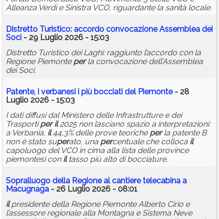
Alleanza Verdi e Sinistra VCO, riguardante la sanità locale.
Distretto Turistico: accordo convocazione Assemblea dei
Soci
- 29 Luglio 2026 - 15:03
Distretto Turistico dei Laghi: raggiunto l’accordo con la
Regione Piemonte
per
la convocazione dell’Assemblea
dei Soci.
Patente, i verbanesi i più bocciati del Piemonte
- 28
Luglio 2026 - 15:03
I dati diffusi dal Ministero delle Infrastrutture e dei
Trasporti
per
il
2025 non lasciano spazio a interpretazioni:
a Verbania,
il
44,3% delle prove teoriche
per
la patente B
non è stato su
per
ato, una
per
centuale che colloca
il
capoluogo del VCO in cima alla lista delle province
piemontesi con
il
tasso più alto di bocciature.
Sopralluogo della Regione al cantiere telecabina a
Macugnaga
- 26 Luglio 2026 - 08:01
il
presidente della Regione Piemonte Alberto Cirio e
l’assessore regionale alla Montagna e Sistema Neve