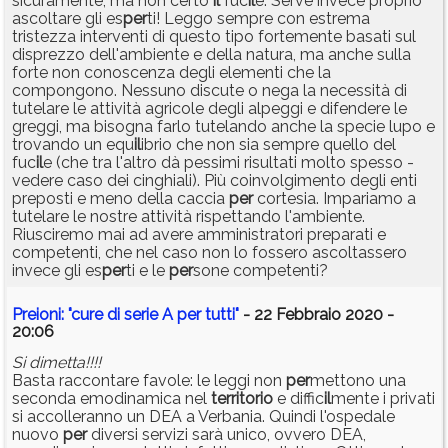
sicuramente, ma non certo
il
fuc
il
e. Serve invece proprio
ascoltare gli es
per
ti! Leggo sempre con estrema
tristezza interventi di questo tipo fortemente basati sul
disprezzo dell'ambiente e della natura, ma anche sulla
forte non conoscenza degli elementi che la
compongono. Nessuno discute o nega la necessità di
tutelare le attività agricole degli alpeggi e difendere le
greggi, ma bisogna farlo tutelando anche la specie lupo e
trovando un equ
il
ibrio che non sia sempre quello del
fuc
il
e (che tra l'altro dà pessimi risultati molto spesso -
vedere caso dei cinghiali). Più coinvolgimento degli enti
preposti e meno della caccia
per
cortesia. Impariamo a
tutelare le nostre attività rispettando l'ambiente.
Riusciremo mai ad avere amministratori preparati e
competenti, che nel caso non lo fossero ascoltassero
invece gli es
per
ti e le
per
sone competenti?
Preioni: "cure di serie A per tutti"
- 22 Febbraio 2020 -
20:06
Si dimetta!!!!
Basta raccontare favole: le leggi non
per
mettono una
seconda emodinamica nel
territorio
e diffic
il
mente i privati
si accolleranno un DEA a Verbania. Quindi l'ospedale
nuovo
per
diversi servizi sarà unico, ovvero DEA,