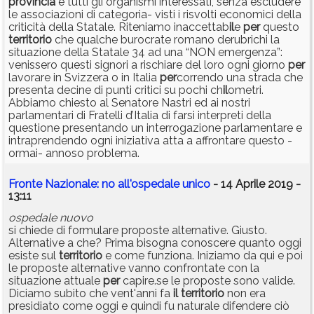
provincia
e tutti gli organismi interessati, senza escludere
le associazioni di categoria- visti i risvolti economici della
criticità della Statale. Riteniamo inaccettab
il
e
per
questo
territorio
che qualche burocrate romano derubrichi la
situazione della Statale 34 ad una “NON emergenza”:
venissero questi signori a rischiare del loro ogni giorno
per
lavorare in Svizzera o in Italia
per
correndo una strada che
presenta decine di punti critici su pochi ch
il
ometri.
Abbiamo chiesto al Senatore Nastri ed ai nostri
parlamentari di Fratelli d’Italia di farsi interpreti della
questione presentando un interrogazione parlamentare e
intraprendendo ogni iniziativa atta a affrontare questo -
ormai- annoso problema.
Fronte Nazionale: no all'ospedale unico
- 14 Aprile 2019 -
13:11
ospedale nuovo
si chiede di formulare proposte alternative. Giusto.
Alternative a che? Prima bisogna conoscere quanto oggi
esiste sul
territorio
e come funziona. Iniziamo da qui e poi
le proposte alternative vanno confrontate con la
situazione attuale
per
capire.se le proposte sono valide.
Diciamo subito che vent'anni fa
il
territorio
non era
presidiato come oggi e quindi fu naturale difendere ciò