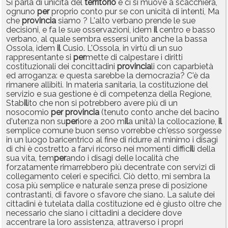
Si parla di unicità del
territorio
e ci si muove a scacchiera,
ognuno
per
proprio conto pur se con unicità di intenti, Ma
che
provincia
siamo ? L'alto verbano prende le sue
decisioni, e fa le sue osservazioni, idem
il
centro e basso
verbano, al quale sembra essersi unito anche la bassa
Ossola, idem
il
Cusio. L'Ossola, in virtù di un suo
rappresentante si
per
mette di calpestare i diritti
costituzionali dei concittadini
provincia
li con caparbietà
ed arroganza: e questa sarebbe la democrazia? C'è da
rimanere allibiti. In materia sanitaria, la costituzione del
servizio e sua gestione è di competenza della Regione,
Stab
il
ito che non si potrebbero avere più di un
nosocomio
per
provincia
(tenuto conto anche del bacino
d'utenza non su
per
iore a 200 m
il
a unità) la collocazione,
il
semplice comune buon senso vorrebbe ch'esso sorgesse
in un luogo baricentrico al fine di ridurre al minimo i disagi
di chi è costretto a farvi ricorso nei momenti diffic
il
i della
sua vita, tem
per
ando i disagi delle località che
forzatamente rimarrebbero più decentrate con servizi di
collegamento celeri e specifici. Ciò detto, mi sembra la
cosa più semplice e naturale senza prese di posizione
contrastanti, di favore o sfavore che siano. La salute dei
cittadini è tutelata dalla costituzione ed è giusto oltre che
necessario che siano i cittadini a decidere dove
accentrare la loro assistenza, attraverso i propri