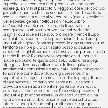
impedirgli di accedere a fac
il
i prede, come possono
essere gli animali al pascolo. Si leggono cose del tipo "Ciò
per
voler ignorare che uno sconquasso indotto dal lupo,
senza la capacità del relativo controllo (piani di gestione
delle specie) genera ri
per
cussioni nell’equ
il
ibrio
dell’ecosistema." Semmai è proprio
il
contrario! Lo
sconquasso lo abbiamo provocato noi portando i
cinghiali ovunque e facendoli prolificare, mentre
il
lupo
può aiutarci a controllare la popolazione di tutti quegli
ungulati che gioco forza se presenti in gran numero su un
territorio
sempre più urbanizzato possono causare
problemi, cinghiali compresi. O forse anche
per
questo dà
fastidio
il
lupo? Ridurrebbe le popolazioni di ungulati
riducendo quindi le quote cacciab
il
i... Sulla difesa degli
alpeggi, si devono applicare tutte le linee guida già
ampiamente comunicate e applicate (anche con appositi
fondi) nelle zone dove
il
lupo è già presente, ma
soprattutto bisogna tornare a custodire le greggi.
il
lupo
ci sarà sempre, ucciderlo non serve a nulla se non a
provocare danni all'ambiente in generale, è un nostro
prezioso alleato nel controllare l'eccessiva presenza di
ungulati e può anche essere un volano turistico di una
natura vera e un ambiente sano. Serve più cultura, più
informazione, più strumenti
per
difendere le greggi