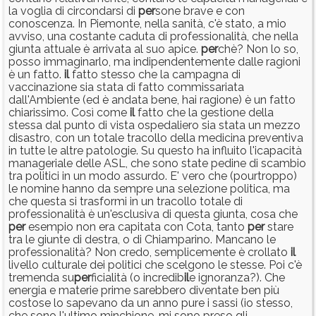
la voglia di circondarsi di
per
sone brave e con
conoscenza. In Piemonte, nella sanità, c'è stato, a mio
avviso, una costante caduta di professionalità, che nella
giunta attuale è arrivata al suo apice.
per
chè? Non lo so,
posso immaginarlo, ma indipendentemente dalle ragioni
è un fatto.
il
fatto stesso che la campagna di
vaccinazione sia stata di fatto commissariata
dall'Ambiente (ed è andata bene, hai ragione) è un fatto
chiarissimo. Così come
il
fatto che la gestione della
stessa dal punto di vista ospedaliero sia stata un mezzo
disastro, con un totale tracollo della medicina preventiva
in tutte le altre patologie. Su questo ha influito l'icapacità
manageriale delle ASL, che sono state pedine di scambio
tra politici in un modo assurdo. E' vero che (pourtroppo)
le nomine hanno da sempre una selezione politica, ma
che questa si trasformi in un tracollo totale di
professionalità è un'esclusiva di questa giunta, cosa che
per
esempio non era capitata con Cota, tanto
per
stare
tra le giunte di destra, o di Chiamparino. Mancano le
professionalità? Non credo, semplicemente è crollato
il
livello culturale dei politici che scelgono le stesse. Poi c'è
tremenda su
per
ficialità (o incredib
il
e ignoranza?). Che
energia e materie prime sarebbero diventate ben più
costose lo sapevano da un anno pure i sassi (io stesso,
che sono l'ultimo minchione, mi sono preso gli