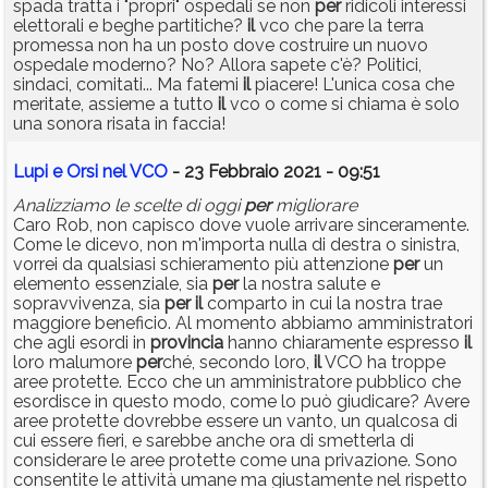
spada tratta i "propri" ospedali se non
per
ridicoli interessi
elettorali e beghe partitiche?
il
vco che pare la terra
promessa non ha un posto dove costruire un nuovo
ospedale moderno? No? Allora sapete c'è? Politici,
sindaci, comitati... Ma fatemi
il
piacere! L'unica cosa che
meritate, assieme a tutto
il
vco o come si chiama è solo
una sonora risata in faccia!
Lupi e Orsi nel VCO
- 23 Febbraio 2021 - 09:51
Analizziamo le scelte di oggi
per
migliorare
Caro Rob, non capisco dove vuole arrivare sinceramente.
Come le dicevo, non m'importa nulla di destra o sinistra,
vorrei da qualsiasi schieramento più attenzione
per
un
elemento essenziale, sia
per
la nostra salute e
sopravvivenza, sia
per
il
comparto in cui la nostra trae
maggiore beneficio. Al momento abbiamo amministratori
che agli esordi in
provincia
hanno chiaramente espresso
il
loro malumore
per
ché, secondo loro,
il
VCO ha troppe
aree protette. Ecco che un amministratore pubblico che
esordisce in questo modo, come lo può giudicare? Avere
aree protette dovrebbe essere un vanto, un qualcosa di
cui essere fieri, e sarebbe anche ora di smetterla di
considerare le aree protette come una privazione. Sono
consentite le attività umane ma giustamente nel rispetto