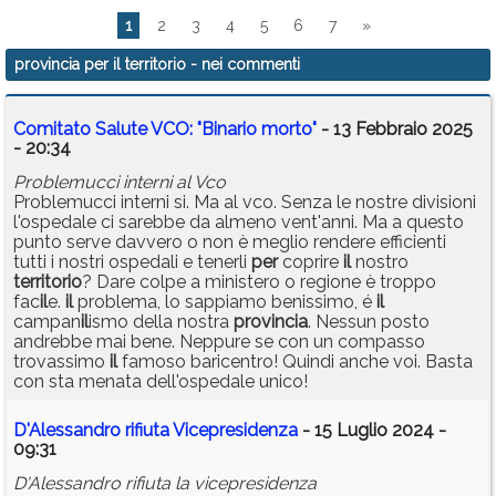
1
2
3
4
5
6
7
»
provincia per il territorio
- nei commenti
Comitato Salute VCO: "Binario morto"
- 13 Febbraio 2025
- 20:34
Problemucci interni al Vco
Problemucci interni si. Ma al vco. Senza le nostre divisioni
l'ospedale ci sarebbe da almeno vent'anni. Ma a questo
punto serve davvero o non è meglio rendere efficienti
tutti i nostri ospedali e tenerli
per
coprire
il
nostro
territorio
? Dare colpe a ministero o regione è troppo
fac
il
e.
il
problema, lo sappiamo benissimo, é
il
campan
il
ismo della nostra
provincia
. Nessun posto
andrebbe mai bene. Neppure se con un compasso
trovassimo
il
famoso baricentro! Quindi anche voi. Basta
con sta menata dell'ospedale unico!
D'Alessandro rifiuta Vicepresidenza
- 15 Luglio 2024 -
09:31
D'Alessandro rifiuta la vicepresidenza