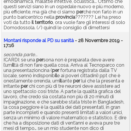
emodinamica, malattie infettive, oculistica... Ottimo che
questi servizi siano in un ospedale nuovo e più moderno,
più efficiente, ma già che ci siamo
per
ché non farlo in un
punto baricentrico nella
provincia
??????? Lei ha preso
voti da tutto
il
territorio
, ora vuole fare gli interessi di solo
Domodossola. (/) quindi le consiglio di dimettersi
Montani risponde al PD su sanità
- 28 Novembre 2019 -
17:16
seconda parte...
ICARDI: se una
per
sona non è preparata deve avere
l’um
il
tà di non fare quella cosa. Arriva al Tecnoparco con
una presentazioncina (
per
fortuna registrata dalla TV
locale, sennò indisponib
il
e ai poveri cittadini) ppt che è
onestamente orrenda, um
il
iante
per
lui che la presenta e
irritante
per
chi con più di tre neuroni deve assistere ad
uno spettacolo così triste. A parte la qualità grafica del
lavoro, che credo sia costata non più di 20 minuti di
impaginazione, e che sarebbe stata triste in Bangladesh,
la cosa peggiore è la qualità dei dati presentati, in gran
parte incompleti e quando presenti limitati a valori unici,
senza un minimo di valore matematico e statistico. E dire
che ha a disposizione dati di vent’anni e aveva pure tre
mesi di tempo… se un mio studente non dico di