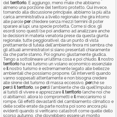
del
territorio
. E aggiungo, meno male che abbiamo
almeno una porzione del territoro protetto. Qui invece,
tornando alla discussione principale, abbiamo la più alta
carica amministrativa a livello regionale che gira intorno
alle parole
per
chiedere senza mezzi termini di poter
sparare ai lupi, una specie protetta. Come si dice, gli
esordi sono questi (se poi andiamo ad analizzare anche
le decisioni in materia venatoria prese da questa giunta
regionale, tutte peggiorative), da un punto di vista
prettamente di tutela dell'ambiente finora mi sembra che
gli attuali amministratori si siano presentati chiaramente
da che parte stanno. Poi ognuno giustamente giudica.
Tengo a sottolineare un'ultima cosa e poi chiudo.
il
nostro
territorio
ha nel turismo un volano economico essenziale
e
il
nostro turismo è estremamente legato alle bellezze
ambientali che possiamo proporre. Gli interventi quando
vanno soppesati attentamente e non bisogna credere
alle sirene del turismo di massa eccessivo,
per
ché se
per
di
il
territorio
, se
per
di l'ambiente che dà quell'impulso
ai turisti di vivere e apprezzare
il
territorio
(anche noi che
ci abitiamo), allora lo comprometti e
il
meccanismo si
rompe. Gli effetti devastanti del cambiamento climatico e
delle scelte errate da parte nostra poi sono ancora più
evidenti quando si verificano catastrofi come quelle dello
scorso autunno, che dovrebbero essere un monito