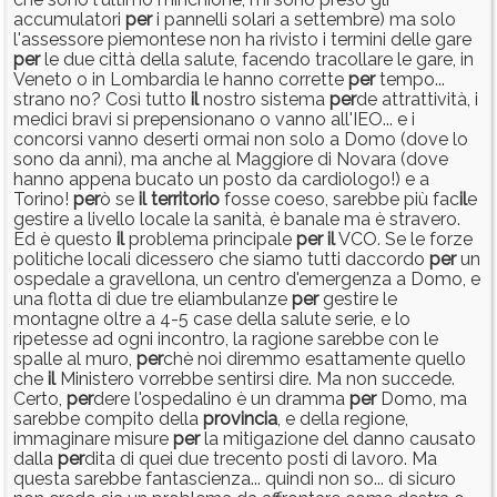
accumulatori
per
i pannelli solari a settembre) ma solo
l'assessore piemontese non ha rivisto i termini delle gare
per
le due città della salute, facendo tracollare le gare, in
Veneto o in Lombardia le hanno corrette
per
tempo...
strano no? Così tutto
il
nostro sistema
per
de attrattività, i
medici bravi si prepensionano o vanno all'IEO... e i
concorsi vanno deserti ormai non solo a Domo (dove lo
sono da anni), ma anche al Maggiore di Novara (dove
hanno appena bucato un posto da cardiologo!) e a
Torino!
per
ò se
il
territorio
fosse coeso, sarebbe più fac
il
e
gestire a livello locale la sanità, è banale ma è stravero.
Ed è questo
il
problema principale
per
il
VCO. Se le forze
politiche locali dicessero che siamo tutti daccordo
per
un
ospedale a gravellona, un centro d'emergenza a Domo, e
una flotta di due tre eliambulanze
per
gestire le
montagne oltre a 4-5 case della salute serie, e lo
ripetesse ad ogni incontro, la ragione sarebbe con le
spalle al muro,
per
chè noi diremmo esattamente quello
che
il
Ministero vorrebbe sentirsi dire. Ma non succede.
Certo,
per
dere l'ospedalino è un dramma
per
Domo, ma
sarebbe compito della
provincia
, e della regione,
immaginare misure
per
la mitigazione del danno causato
dalla
per
dita di quei due trecento posti di lavoro. Ma
questa sarebbe fantascienza... quindi non so... di sicuro