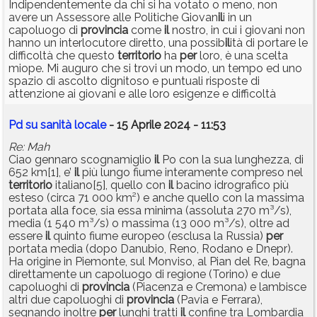
Indipendentemente da chi si ha votato o meno, non
avere un Assessore alle Politiche Giovan
il
i in un
capoluogo di
provincia
come
il
nostro, in cui i giovani non
hanno un interlocutore diretto, una possib
il
ità di portare le
difficoltà che questo
territorio
ha
per
loro, è una scelta
miope. Mi auguro che si trovi un modo, un tempo ed uno
spazio di ascolto dignitoso e puntuali risposte di
attenzione ai giovani e alle loro esigenze e difficoltà
Pd su sanità locale
- 15 Aprile 2024 - 11:53
Re: Mah
Ciao gennaro scognamiglio
il
Po con la sua lunghezza, di
652 km[1], e’
il
più lungo fiume interamente compreso nel
territorio
italiano[5], quello con
il
bacino idrografico più
esteso (circa 71 000 km²) e anche quello con la massima
portata alla foce, sia essa minima (assoluta 270 m³/s),
media (1 540 m³/s) o massima (13 000 m³/s), oltre ad
essere
il
quinto fiume europeo (esclusa la Russia)
per
portata media (dopo Danubio, Reno, Rodano e Dnepr).
Ha origine in Piemonte, sul Monviso, al Pian del Re, bagna
direttamente un capoluogo di regione (Torino) e due
capoluoghi di
provincia
(Piacenza e Cremona) e lambisce
altri due capoluoghi di
provincia
(Pavia e Ferrara),
segnando inoltre
per
lunghi tratti
il
confine tra Lombardia