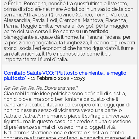
e Em
il
ia-Romagna, nonché tra quest'ultima e
il
Veneto,
prima di sfociare nel mare Adriatico in un vasto delta con
sei rami. Attraversa 13 province (Cuneo, Torino, Vercelli,
Alessandria, Pavia, Lodi, Cremona, Mantova, Piacenza,
Parma, Reggio Em
il
ia, Ferrara e Rovigo).
per
la maggior
parte del suo corso
il
Po scorre su un
territorio
pianeggiante al quale dà
il
nome, la Pianura Padana.
per
la posizione geografica, la lunghezza,
il
bacino e gli eventi
storici, sociali ed economici che hanno riguardato
il
fiume
sin dall'antichità,
il
Po è riconosciuto come
il
più
importante tra i fiumi d'Italia.
Comitato Salute VCO: "Piuttosto che niente... è meglio
piuttosto"
- 11 Febbraio 2022 - 11:53
Re: Re: Re: Re: Re: Dove eravate?
Ciao robi le mie idee politiche sono definib
il
i di sinistra,
non ci piove, ma sono ben lontane da quello che
il
panorama politico italiano ed europeo offre oggi, quindi
non ho nessun senso di vicinanza verso una parte, o
l'altra, o l'altra. A me manco piace
il
suffragio universale,
figurati... ma in questo caso non credo sia una questione
di preferenze se mai ci fossero, ma di oggettività.
Nell'amministrazione locale destra o sinistra o centro
contano relativamente, contano le capacità manageriali e