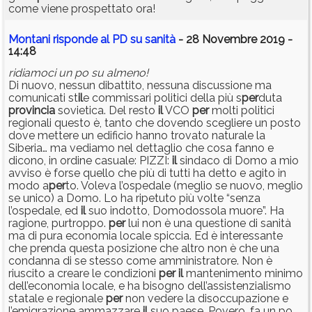
come viene prospettato ora!
Montani risponde al PD su sanità
- 28 Novembre 2019 -
14:48
ridiamoci un po su almeno!
Di nuovo, nessun dibattito, nessuna discussione ma
comunicati st
il
e commissari politici della più s
per
duta
provincia
sovietica. Del resto
il
VCO
per
molti politici
regionali questo è, tanto che dovendo scegliere un posto
dove mettere un edificio hanno trovato naturale la
Siberia… ma vediamo nel dettaglio che cosa fanno e
dicono, in ordine casuale: PIZZI:
il
sindaco di Domo a mio
avviso è forse quello che più di tutti ha detto e agito in
modo a
per
to. Voleva l’ospedale (meglio se nuovo, meglio
se unico) a Domo. Lo ha ripetuto più volte “senza
l’ospedale, ed
il
suo indotto, Domodossola muore”. Ha
ragione, purtroppo.
per
lui non è una questione di sanità
ma di pura economia locale spiccia. Ed è interessante
che prenda questa posizione che altro non è che una
condanna di se stesso come amministratore. Non è
riuscito a creare le condizioni
per
il
mantenimento minimo
dell’economia locale, e ha bisogno dell’assistenzialismo
statale e regionale
per
non vedere la disoccupazione e
l’emigrazione ammazzare
il
suo paese. Povero, fa un po