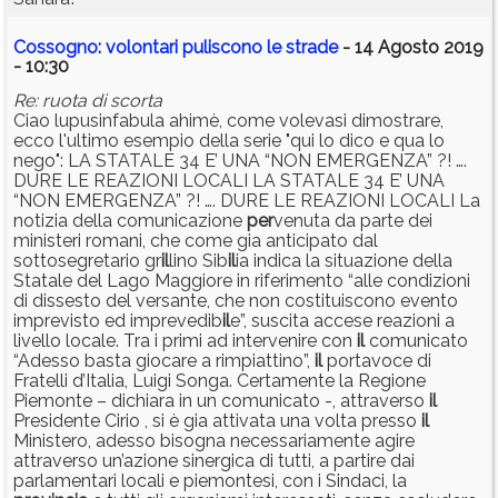
Cossogno: volontari puliscono le strade
- 14 Agosto 2019
- 10:30
Re: ruota di scorta
Ciao lupusinfabula ahimè, come volevasi dimostrare,
ecco l'ultimo esempio della serie "qui lo dico e qua lo
nego": LA STATALE 34 E’ UNA “NON EMERGENZA” ?! ….
DURE LE REAZIONI LOCALI LA STATALE 34 E’ UNA
“NON EMERGENZA” ?! …. DURE LE REAZIONI LOCALI La
notizia della comunicazione
per
venuta da parte dei
ministeri romani, che come gia anticipato dal
sottosegretario gr
il
lino Sib
il
ia indica la situazione della
Statale del Lago Maggiore in riferimento “alle condizioni
di dissesto del versante, che non costituiscono evento
imprevisto ed imprevedib
il
e”, suscita accese reazioni a
livello locale. Tra i primi ad intervenire con
il
comunicato
“Adesso basta giocare a rimpiattino”,
il
portavoce di
Fratelli d’Italia, Luigi Songa. Certamente la Regione
Piemonte – dichiara in un comunicato -, attraverso
il
Presidente Cirio , si è gia attivata una volta presso
il
Ministero, adesso bisogna necessariamente agire
attraverso un’azione sinergica di tutti, a partire dai
parlamentari locali e piemontesi, con i Sindaci, la