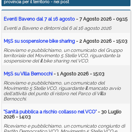
provincia per il territorio
- nei post
Calendario
Eventi Baveno dal 7 al 16 agosto
- 7 Agosto 2026 - 09:15
Annunci
Eventi a Baveno e dintorni dal 6 al 16 agosto 2026
M5S su sospensione bike sharing
- 2 Agosto 2026 - 15:03
Riceviamo e pubblichiamo, un comunicato del Gruppo
territoriale del Movimento 5 Stelle VCO, riguardante la
sospensione del
il
bike sharing nel VCO.
M5S su V
il
la Bernocchi
- 1 Agosto 2026 - 15:03
Riceviamo e pubblichiamo, un comunicato del
Movimento 5 Stelle VCO, riguardante
il
mancato avvio
dell'attività del punto di ristoro nel Parco di V
il
la
Bernocchi.
"Sanità pubblica a rischio collasso nel VCO"
- 30 Luglio
2026 - 14:03
Riceviamo e pubblichiamo, un comunicato congiunto di
Partito Democratico VCO, Movimento 5 Stelle VCO e