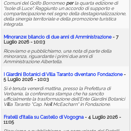
Comuni del Golfo Borromeo
per
la quarta edizione di
"Isole di Luce". Raggiunto un accordo di supporto e
compartecipazione nel segno della destagionalizzazione,
della sinergia territoriale e della promozione turistica
integrata.
Minoranze: b
il
ancio di due anni di Amministrazione
- 7
Luglio 2026 - 10:03
Riceviamo e pubblichiamo, una nota di parte della
minoranza, riguardante i primi due anni di
Amministrazione Albertella.
I Giardini Botanici di V
il
la Taranto diventano Fondazione
-
5 Luglio 2026 - 10:03
Si è tenuta venerdì mattina, presso la Prefettura di
Verbania, la conferenza stampa che ha sancito
ufficialmente la trasformazione dell'Ente Giardini Botanici
V
il
la Taranto "Cap. Ne
il
McEacharn" in Fondazione.
Fratelli d’Italia su Castello di Vogogna
- 4 Luglio 2026 -
11:05