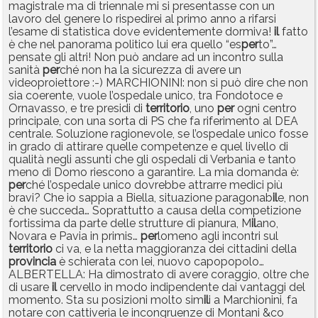
magistrale ma di triennale mi si presentasse con un
lavoro del genere lo rispedirei al primo anno a rifarsi
l’esame di statistica dove evidentemente dormiva!
il
fatto
è che nel panorama politico lui era quello “es
per
to”…
pensate gli altri! Non può andare ad un incontro sulla
sanità
per
ché non ha la sicurezza di avere un
videoproiettore :-) MARCHIONINI: non si può dire che non
sia coerente, vuole l’ospedale unico, tra Fondotoce e
Ornavasso, e tre presidi di
territorio
, uno
per
ogni centro
principale, con una sorta di PS che fa riferimento al DEA
centrale. Soluzione ragionevole, se l’ospedale unico fosse
in grado di attirare quelle competenze e quel livello di
qualità negli assunti che gli ospedali di Verbania e tanto
meno di Domo riescono a garantire. La mia domanda è:
per
ché l’ospedale unico dovrebbe attrarre medici più
bravi? Che io sappia a Biella, situazione paragonab
il
e, non
è che succeda… Soprattutto a causa della competizione
fortissima da parte delle strutture di pianura, M
il
ano,
Novara e Pavia in primis…
per
lomeno agli incontri sul
territorio
ci va, e la netta maggioranza dei cittadini della
provincia
è schierata con lei, nuovo capopopolo…
ALBERTELLA: Ha dimostrato di avere coraggio, oltre che
di usare
il
cervello in modo indipendente dai vantaggi del
momento. Sta su posizioni molto sim
il
i a Marchionini, fa
notare con cattiveria le incongruenze di Montani &co