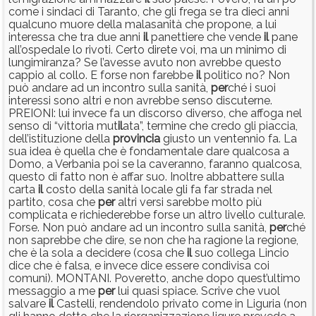
come i sindaci di Taranto, che gli frega se tra dieci anni
qualcuno muore della malasanità che propone, a lui
interessa che tra due anni
il
panettiere che vende
il
pane
all’ospedale lo rivoti. Certo direte voi, ma un minimo di
lungimiranza? Se l’avesse avuto non avrebbe questo
cappio al collo. E forse non farebbe
il
politico no? Non
può andare ad un incontro sulla sanità,
per
ché i suoi
interessi sono altri e non avrebbe senso discuterne.
PREIONI: lui invece fa un discorso diverso, che affoga nel
senso di “vittoria mut
il
ata”, termine che credo gli piaccia,
dell’istituzione della
provincia
giusto un ventennio fa. La
sua idea è quella che è fondamentale dare qualcosa a
Domo, a Verbania poi se la caveranno, faranno qualcosa,
questo di fatto non è affar suo. Inoltre abbattere sulla
carta
il
costo della sanità locale gli fa far strada nel
partito, cosa che
per
altri versi sarebbe molto più
complicata e richiederebbe forse un altro livello culturale.
Forse. Non può andare ad un incontro sulla sanità,
per
ché
non saprebbe che dire, se non che ha ragione la regione,
che è la sola a decidere (cosa che
il
suo collega Lincio
dice che è falsa, e invece dice essere condivisa coi
comuni). MONTANI. Poveretto, anche dopo quest’ultimo
messaggio a me
per
lui quasi spiace. Scrive che vuol
salvare
il
Castelli, rendendolo privato come in Liguria (non