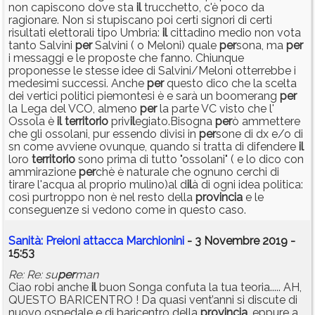
non capiscono dove sta
il
trucchetto, c'è poco da
ragionare. Non si stupiscano poi certi signori di certi
risultati elettorali tipo Umbria:
il
cittadino medio non vota
tanto Salvini
per
Salvini ( o Meloni) quale
per
sona, ma
per
i messaggi e le proposte che fanno. Chiunque
proponesse le stesse idee di Salvini/Meloni otterrebbe i
medesimi successi. Anche
per
questo dico che la scelta
dei vertici politici piemontesi è e sarà un boomerang
per
la Lega del VCO, almeno
per
la parte VC visto che l'
Ossola è
il
territorio
priv
il
egiato.Bisogna
per
ò ammettere
che gli ossolani, pur essendo divisi in
per
sone di dx e/o di
sn come avviene ovunque, quando si tratta di difendere
il
loro
territorio
sono prima di tutto "ossolani" ( e lo dico con
ammirazione
per
chè è naturale che ognuno cerchi di
tirare l'acqua al proprio mulino)al d
il
à di ogni idea politica:
così purtroppo non è nel resto della
provincia
e le
conseguenze si vedono come in questo caso.
Sanità: Preioni attacca Marchionini
- 3 Novembre 2019 -
15:53
Re: Re: su
per
man
Ciao robi anche
il
buon Songa confuta la tua teoria..... AH,
QUESTO BARICENTRO ! Da quasi vent’anni si discute di
nuovo ospedale e di baricentro della
provincia
, eppure a