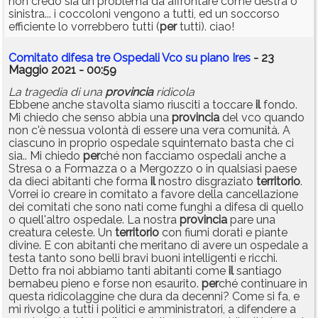
non credo sia un problema da affrontare come destra o
sinistra... i coccoloni vengono a tutti, ed un soccorso
efficiente lo vorrebbero tutti (
per
tutti). ciao!
Comitato difesa tre Ospedali Vco su piano Ires
- 23
Maggio 2021 - 00:59
La tragedia di una
provincia
ridicola
Ebbene anche stavolta siamo riusciti a toccare
il
fondo.
Mi chiedo che senso abbia una
provincia
del vco quando
non c'è nessua volontà di essere una vera comunità. A
ciascuno in proprio ospedale squinternato basta che ci
sia.. Mi chiedo
per
ché non facciamo ospedali anche a
Stresa o a Formazza o a Mergozzo o in qualsiasi paese
da dieci abitanti che forma
il
nostro disgraziato
territorio
.
Vorrei io creare in comitato a favore della cancellazione
dei comitati che sono nati come funghi a difesa di quello
o quell'altro ospedale. La nostra
provincia
pare una
creatura celeste. Un
territorio
con fiumi dorati e piante
divine. E con abitanti che meritano di avere un ospedale a
testa tanto sono belli bravi buoni intelligenti e ricchi.
Detto fra noi abbiamo tanti abitanti come
il
santiago
bernabeu pieno e forse non esaurito.
per
ché continuare in
questa ridicolaggine che dura da decenni? Come si fa, e
mi rivolgo a tutti i politici e amministratori, a difendere a