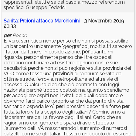
rappresentati eletti e se del caso a mezzo referendum
specifico, Giuseppe Federici
Sanità: Preioni attacca Marchionini
- 3 Novembre 2019 -
20:33
per
Rocco
E' vero, semplicemente penso che non si possa stab
il
ire
un baricentro unicamente "geografico", molti altri sarebero
i fattori da tenersi in cosiderazione;
per
quanto mi
riguarda,
per
sonalmente penso che i tre ospedali
debbano continuare ad esistere, ognuno con le sue
peculiarità
per
chè non si può ragionare sulla
provincia
del
VCO come fosse una
provincia
di "pianura" servita da
ottime strade, ferrovie, metropolitane ed altre vie di
accesso. Qualcuno dice che ciò contrasta con leggi
nazionale
per
chè troppo costosi; ma quanto spendiamo
per
accogliere ospiti non invitati dei quali dobbiamo e
dovremo farci carico (proprio anche dal punto di vista
sanitario/ ospedaliero)
per
i prossimi decenni e forse
per
tutta la loro vita a scapito degli italiani? Cominciamo a
rispariarmiere da lì a favore degli italiani. Certo che se
ragioniamo con gente che spara di aver stoppato
l'aumento dell'IVA mascherando l'aumento di numerosi
balzelli, come se gli italiani fossero un popolo di fessi che