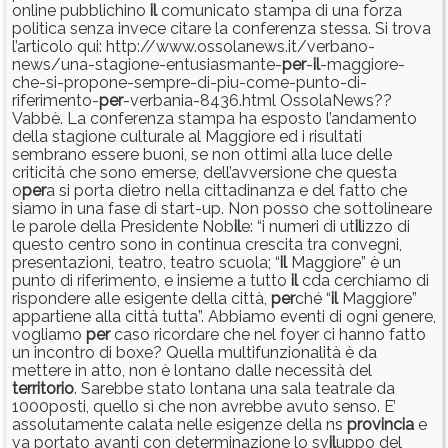
online pubblichino
il
comunicato stampa di una forza
politica senza invece citare la conferenza stessa. Si trova
l’articolo qui: http://www.ossolanews.it/verbano-
news/una-stagione-entusiasmante-
per
-
il
-maggiore-
che-si-propone-sempre-di-piu-come-punto-di-
riferimento-
per
-verbania-8436.html OssolaNews??
Vabbè. La conferenza stampa ha esposto l’andamento
della stagione culturale al Maggiore ed i risultati
sembrano essere buoni, se non ottimi alla luce delle
criticità che sono emerse, dell’avversione che questa
o
per
a si porta dietro nella cittadinanza e del fatto che
siamo in una fase di start-up. Non posso che sottolineare
le parole della Presidente Nob
il
e: “i numeri di ut
il
izzo di
questo centro sono in continua crescita tra convegni,
presentazioni, teatro, teatro scuola; “
il
Maggiore” è un
punto di riferimento, e insieme a tutto
il
cda cerchiamo di
rispondere alle esigente della città,
per
ché “
il
Maggiore”
appartiene alla città tutta”. Abbiamo eventi di ogni genere,
vogliamo
per
caso ricordare che nel foyer ci hanno fatto
un incontro di boxe? Quella multifunzionalità è da
mettere in atto, non è lontano dalle necessità del
territorio
. Sarebbe stato lontana una sala teatrale da
1000posti, quello sì che non avrebbe avuto senso. E’
assolutamente calata nelle esigenze della ns
provincia
e
va portato avanti con determinazione lo sv
il
uppo del