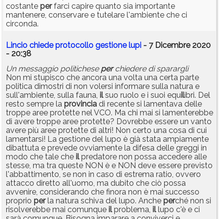
costante
per
farci capire quanto sia importante
mantenere, conservare e tutelare l'ambiente che ci
circonda.
Lincio chiede protocollo gestione lupi
- 7 Dicembre 2020
- 20:38
Un messaggio politichese
per
chiedere di sparargli
Non mi stupisco che ancora una volta una certa parte
politica dimostri di non volersi informare sulla natura e
sull'ambiente, sulla fauna,
il
suo ruolo e i suoi equ
il
ibri. Del
resto sempre la
provincia
di recente si lamentava delle
troppe aree protette nel VCO. Ma chi mai si lamenterebbe
di avere troppe aree protette? Dovrebbe essere un vanto
avere più aree protette di altri! Non certo una cosa di cui
lamentarsi! La gestione del lupo è già stata ampiamente
dibattuta e prevede ovviamente la difesa delle greggi in
modo che tale che
il
predatore non possa accedere alle
stesse, ma tra queste NON è e NON deve essere previsto
l'abbattimento, se non in caso di estrema ratio, ovvero
attacco diretto all'uomo, ma dubito che ciò possa
avvenire, considerando che finora non è mai successo
proprio
per
la natura schiva del lupo. Anche
per
ché non si
risolverebbe mai comunque
il
problema,
il
lupo c'è e ci
sarà comunque. Bisogna imparare a conviverci e