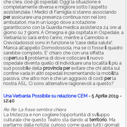
che c'era, cioè gli ospedali. Oggi la situazione è
completamente diversa e migliore sotto l'aspetto
assistenziale. I Medici di Famiglia si stanno associando
per
assicurare una presenza continua non nei loro
ambulatori, ma in un luogo dove a rotazione
garantiscono con la Guardia medica assistenza 24 ore al
giorno su 7 giorni. A Omegna è già ospitata in Ospedale, a
Verbania lo sarà entro l'anno, mentre a Cannobio e
Crevoladossol sono in funzione le "case della salute".
Manca all'appello Domodossola, ma se ci fosse
il
quadro
sarebbe completo. E' chiaro che con una siffatta
co
per
tura
il
problema di dove collocare
il
nuovo
ospedale diventa quello di individuare una località
il
più a
sud possib
il
e della
provincia
per
evitare che chi abita sul
confine vada in altri ospedali incrementando la mob
il
ità
passiva, che altro non è che un aggravio di costi
per
la
nostra ASL. Ci sono alternative ragionevoli a questo?
Una Verbania Possibile su relazione CEM
- 5 Aprile 2019 -
12:40
Re: Re: La frase sembra chiara
La tristezza è non cogliere l’opportunità di sv
il
uppo
culturale che questo Teatro sta dando al
territorio
. Ma
partiamo dalla notizia: curioso come quasi tutti i giornali