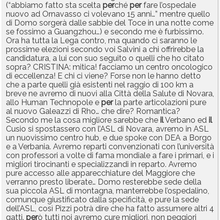
(“abbiamo fatto sta scelta
per
ché
per
fare l’ospedale
nuovo ad Ornavasso ci volevano 15 anni…” mentre quello
di Domo sorgerà dalle sabbie del Toce in una notte come
se fossimo a Guangzhou…) e secondo me è furbissimo.
Ora ha tutta la Lega contro, ma quando ci saranno le
prossime elezioni secondo voi Salvini a chi offrirebbe la
candidatura, a lui con suo seguito o quelli che ho citato
sopra? CRISTINA: mitica! facciamo un centro oncologico
di eccellenza! E chi ci viene? Forse non le hanno detto
che a parte quelli già esistenti nel raggio di 100 km a
breve ne avremo di nuovi alla Città della Salute di Novara,
allo Human Technopole e
per
la parte articolazioni pure
al nuovo Galeazzi di Rho… che dire? Romantica?
Secondo me la cosa migliore sarebbe che
il
Verbano ed
il
Cusio si spostassero con l’ASL di Novara, avremo in ASL
un nuovissimo centro hub, e due spoke con DEA a Borgo
e a Verbania. Avremo reparti convenzionati con l’università
con professori a volte di fama mondiale a fare i primari, e i
migliori tirocinanti e specializzandi in reparto. Avremo
pure accesso alle apparecchiature del Maggiore che
verranno presto liberate… Domo resterebbe sede della
sua piccola ASL di montagna, manterrebbe l’ospedalino,
comunque giustificato dalla specificità, e pure la sede
dell’ASL, così Pizzi potrà dire che ha fatto assumere altri 4
gatti.
per
ò tutti noi avremo cure migliori, non peggiori