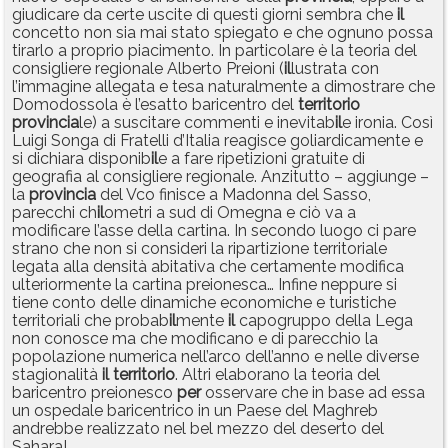
giudicare da certe uscite di questi giorni sembra che
il
concetto non sia mai stato spiegato e che ognuno possa
tirarlo a proprio piacimento. In particolare è la teoria del
consigliere regionale Alberto Preioni (
il
lustrata con
l’immagine allegata e tesa naturalmente a dimostrare che
Domodossola è l’esatto baricentro del
territorio
provincia
le) a suscitare commenti e inevitab
il
e ironia. Così
Luigi Songa di Fratelli d’Italia reagisce goliardicamente e
si dichiara disponib
il
e a fare ripetizioni gratuite di
geografia al consigliere regionale. Anzitutto – aggiunge –
la
provincia
del Vco finisce a Madonna del Sasso,
parecchi ch
il
ometri a sud di Omegna e ciò va a
modificare l’asse della cartina. In secondo luogo ci pare
strano che non si consideri la ripartizione territoriale
legata alla densità abitativa che certamente modifica
ulteriormente la cartina preionesca… Infine neppure si
tiene conto delle dinamiche economiche e turistiche
territoriali che probab
il
mente
il
capogruppo della Lega
non conosce ma che modificano e di parecchio la
popolazione numerica nell’arco dell’anno e nelle diverse
stagionalità
il
territorio
. Altri elaborano la teoria del
baricentro preionesco
per
osservare che in base ad essa
un ospedale baricentrico in un Paese del Maghreb
andrebbe realizzato nel bel mezzo del deserto del
Sahara!