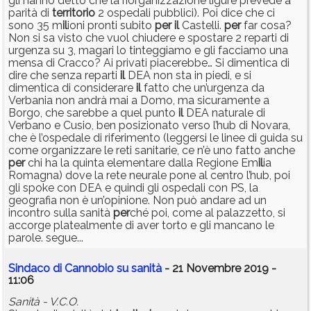
gli hanno detto che la riorganizzazione ligure prevede a
parità di
territorio
2 ospedali pubblici). Poi dice che ci
sono 35 m
il
ioni pronti subito
per
il
Castelli.
per
far cosa?
Non si sa visto che vuol chiudere e spostare 2 reparti di
urgenza su 3, magari lo tinteggiamo e gli facciamo una
mensa di Cracco? Ai privati piacerebbe… Si dimentica di
dire che senza reparti
il
DEA non sta in piedi, e si
dimentica di considerare
il
fatto che un’urgenza da
Verbania non andrà mai a Domo, ma sicuramente a
Borgo, che sarebbe a quel punto
il
DEA naturale di
Verbano e Cusio, ben posizionato verso l’hub di Novara,
che è l’ospedale di riferimento (leggersi le linee di guida su
come organizzare le reti sanitarie, ce n’è uno fatto anche
per
chi ha la quinta elementare dalla Regione Em
il
ia
Romagna) dove la rete neurale pone al centro l’hub, poi
gli spoke con DEA e quindi gli ospedali con PS, la
geografia non è un’opinione. Non può andare ad un
incontro sulla sanità
per
ché poi, come al palazzetto, si
accorge platealmente di aver torto e gli mancano le
parole. segue...
Sindaco di Cannobio su sanità
- 21 Novembre 2019 -
11:06
Sanità - V.C.O.