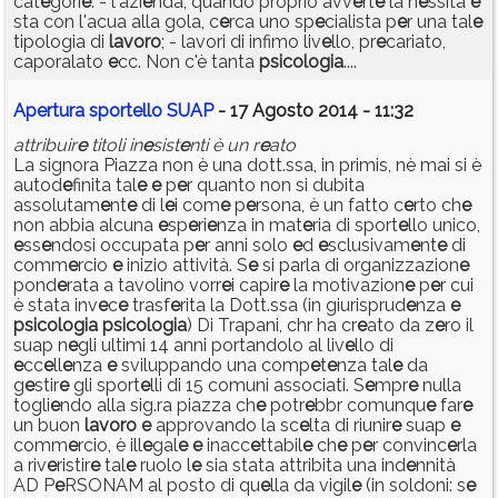
cat
e
gori
e
: - l'azi
e
nda, quando proprio avv
e
rt
e
la n
e
ssità
e
sta con l'acua alla gola, c
e
rca uno sp
e
cialista p
e
r una tal
e
tipologia di
lavoro
; - lavori di infimo liv
e
llo, pr
e
cariato,
caporalato
e
cc. Non c'è tanta
psicologia
....
Apertura sportello SUAP
- 17 Agosto 2014 - 11:32
attribuir
e
titoli in
e
sist
e
nti è un r
e
ato
La signora Piazza non è una dott.ssa, in primis, nè mai si è
autod
e
finita tal
e
e
p
e
r quanto non si dubita
assolutam
e
nt
e
di l
e
i com
e
p
e
rsona, è un fatto c
e
rto ch
e
non abbia alcuna
e
sp
e
ri
e
nza in mat
e
ria di sport
e
llo unico,
e
ss
e
ndosi occupata p
e
r anni solo
e
d
e
sclusivam
e
nt
e
di
comm
e
rcio
e
inizio attività. S
e
si parla di organizzazion
e
pond
e
rata a tavolino vorr
e
i capir
e
la motivazion
e
p
e
r cui
è stata inv
e
c
e
trasf
e
rita la Dott.ssa (in giurisprud
e
nza
e
psicologia
psicologia
) Di Trapani, chr ha cr
e
ato da z
e
ro il
suap n
e
gli ultimi 14 anni portandolo al liv
e
llo di
e
cc
e
ll
e
nza
e
sviluppando una comp
e
t
e
nza tal
e
da
g
e
stir
e
gli sport
e
lli di 15 comuni associati. S
e
mpr
e
nulla
togli
e
ndo alla sig.ra piazza ch
e
potr
e
bbr comunqu
e
far
e
un buon
lavoro
e
approvando la sc
e
lta di riunir
e
suap
e
comm
e
rcio, è ill
e
gal
e
e
inacc
e
ttabil
e
ch
e
p
e
r convinc
e
rla
a riv
e
ristir
e
tal
e
ruolo l
e
sia stata attribita una ind
e
nnità
AD P
e
RSONAM al posto di qu
e
lla da vigil
e
(in soldoni: s
e