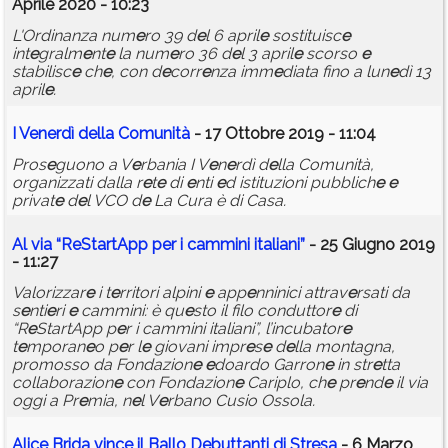
Aprile 2020 - 10:23
L'Ordinanza num
e
ro 39 d
e
l 6 april
e
sostituisc
e
int
e
gralm
e
nt
e
la num
e
ro 36 d
e
l 3 april
e
scorso
e
stabilisc
e
ch
e
, con d
e
corr
e
nza imm
e
diata fino a lun
e
dì 13
april
e
.
I V
e
n
e
rdì d
e
lla Comunità
- 17 Ottobre 2019 - 11:04
Pros
e
guono a V
e
rbania I V
e
n
e
rdì d
e
lla Comunità,
organizzati dalla r
e
t
e
di
e
nti
e
d istituzioni pubblich
e
e
privat
e
d
e
l VCO d
e
La Cura è di Casa.
Al via “R
e
StartApp p
e
r i cammini italiani”
- 25 Giugno 2019
- 11:27
Valorizzar
e
i t
e
rritori alpini
e
app
e
nninici attrav
e
rsati da
s
e
nti
e
ri
e
cammini: è qu
e
sto il filo conduttor
e
di
“R
e
StartApp p
e
r i cammini italiani”, l’incubator
e
t
e
mporan
e
o p
e
r l
e
giovani impr
e
s
e
d
e
lla montagna,
promosso da Fondazion
e
e
doardo Garron
e
in str
e
tta
collaborazion
e
con Fondazion
e
Cariplo, ch
e
pr
e
nd
e
il via
oggi a Pr
e
mia, n
e
l V
e
rbano Cusio Ossola.
Alic
e
Brida vinc
e
il Ballo D
e
buttanti di Str
e
sa
- 6 Marzo