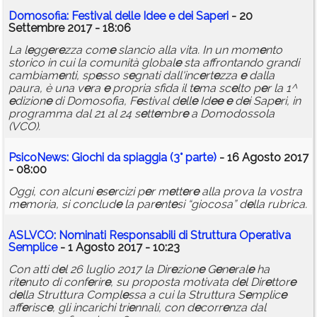
Domosofia: F
e
stival d
e
ll
e
Id
e
e
e
d
e
i Sap
e
ri
- 20
Settembre 2017 - 18:06
La l
e
gg
e
r
e
zza com
e
slancio alla vita. In un mom
e
nto
storico in cui la comunità global
e
sta affrontando grandi
cambiam
e
nti, sp
e
sso s
e
gnati dall'inc
e
rt
e
zza
e
dalla
paura, è una v
e
ra
e
propria sfida il t
e
ma sc
e
lto p
e
r la 1^
e
dizion
e
di Domosofia, F
e
stival d
e
ll
e
Id
e
e
e
d
e
i Sap
e
ri, in
programma dal 21 al 24 s
e
tt
e
mbr
e
a Domodossola
(VCO).
PsicoN
e
ws: Giochi da spiaggia (3° part
e
)
- 16 Agosto 2017
- 08:00
Oggi, con alcuni
e
s
e
rcizi p
e
r m
e
tt
e
r
e
alla prova la vostra
m
e
moria, si conclud
e
la par
e
nt
e
si “giocosa” d
e
lla rubrica.
ASLVCO: Nominati R
e
sponsabili di Struttura Op
e
rativa
S
e
mplic
e
- 1 Agosto 2017 - 10:23
Con atti d
e
l 26 luglio 2017 la Dir
e
zion
e
G
e
n
e
ral
e
ha
rit
e
nuto di conf
e
rir
e
, su proposta motivata d
e
l Dir
e
ttor
e
d
e
lla Struttura Compl
e
ssa a cui la Struttura S
e
mplic
e
aff
e
risc
e
, gli incarichi tri
e
nnali, con d
e
corr
e
nza dal