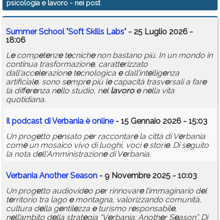
psicologia e lavoro
- nei post
Calendario
Summ
e
r School "Soft Skills Labs"
- 25 Luglio 2026 -
Annunci
18:06
L
e
comp
e
t
e
nz
e
t
e
cnich
e
non bastano più. In un mondo in
continua trasformazion
e
, caratt
e
rizzato
dall'acc
e
l
e
razion
e
t
e
cnologica
e
dall'int
e
llig
e
nza
artificial
e
, sono s
e
mpr
e
più l
e
capacità trasv
e
rsali a far
e
la diff
e
r
e
nza n
e
llo studio, n
e
l
lavoro
e
n
e
lla vita
quotidiana.
Il podcast di V
e
rbania è onlin
e
- 15 Gennaio 2026 - 15:03
Un prog
e
tto p
e
nsato p
e
r raccontar
e
la città di V
e
rbania
com
e
un mosaico vivo di luoghi, voci
e
stori
e
. Di s
e
guito
la nota d
e
ll'Amministrazion
e
di V
e
rbania.
V
e
rbania Anoth
e
r S
e
ason
- 9 Novembre 2025 - 10:03
Un prog
e
tto audiovid
e
o p
e
r rinnovar
e
l’immaginario d
e
l
t
e
rritorio tra lago
e
montagna, valorizzando comunità,
cultura d
e
lla g
e
ntil
e
zza
e
turismo r
e
sponsabil
e
,
n
e
ll’ambito d
e
lla strat
e
gia “V
e
rbania: Anoth
e
r S
e
ason”. Di