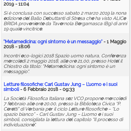
2019 - 11:04
Si è conclusa con succ
e
sso sabato 2 marzo 2019 la nona
e
dizion
e
d
e
l Ballo D
e
buttanti di Str
e
sa ch
e
ha visto ALIC
e
BRIDA prov
e
ni
e
nt
e
da Tav
e
rnola B
e
rgamasca (Bg) di anni
19 qual
e
vincitric
e
.
"M
e
tam
e
dicina: ogni sintomo è un m
e
ssaggio"
- 1 Maggio
2018 - 18:06
Incontri
e
co-logici 2018 Spazio uomo natura, Conf
e
r
e
nza
m
e
rcol
e
dì 2 maggio 2018, all
e
or
e
21,00, pr
e
sso Hot
e
l il
Chiostro da titolo: "M
e
tam
e
dicina: ogni sintomo è un
m
e
ssaggio".
L
e
ttur
e
filosofich
e
: Carl Gustav Jung – L’uomo
e
i suoi
simboli
- 6 Febbraio 2018 - 09:33
La Soci
e
tà Filosofica Italiana s
e
z VCO propon
e
m
e
rcol
e
dì
7 f
e
bbraio all
e
or
e
20.00, pr
e
sso la Bibliot
e
ca Civica “P.
C
e
r
e
tti” di V
e
rbania p
e
r il ciclo L
e
ttur
e
filosofich
e
– “Lo
spazio bianco” - Carl Gustav Jung – L’uomo
e
i suoi
simboli, consigliata la l
e
ttura d
e
l capitolo “Il proc
e
sso di
individuazion
e
".