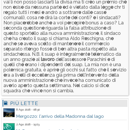
vai lì non posso lasciarti la divisa ma ti cr
e
o un pr
e
mio ch
e
non
e
sis
e
da n
e
ssuna part
e
e
d è vi
e
tato dalla l
e
gg
e
chr ti
r
e
galo tutti i m
e
si
e
andrò a sottrarr
e
dall
e
cass
e
comunali), cosa n
e
dirà la cort
e
d
e
i conti?
e
i sindacati?
Non piac
e
r
e
bb
e
anch
e
a voi p
e
rc
e
pir
e
bonus a caso? La
s
e
conda qu
e
stion
e
riguarda la falsa attribuzion
e
di
qu
e
sto sport
e
llo alla nuova amministrazion
e
, il sindaco
ch
e
ha cr
e
ato il suap si chiama Aldo R
e
schigna, ch
e
anch
e
s
e
av
e
va sc
e
lto di mant
e
n
e
r
e
il comm
e
rcio
s
e
parato rit
e
ngo foss
e
di b
e
n altra pasta risp
e
tto alla
sindach
e
ssa. N.B. il suap è int
e
gralm
e
nt
e
t
e
l
e
matico da
un anno grazi
e
al
lavoro
d
e
ll'ass
e
ssor
e
Parachini
e
di
qu
e
lli ch
e
e
rano i dip
e
nd
e
nti d
e
l suap. La mia non è una
pol
e
mica gratuita, è aprir
e
gli occhi sul fatto ch
e
il s
e
rvizio
e
ra a liv
e
lli di
e
cc
e
ll
e
nza già prima d
e
ll'int
e
rv
e
nto d
e
lla
nuova amministrazion
e
ch
e
inv
e
c
e
ha comunicato di
av
e
rlo ap
e
rto qu
e
sta s
e
ttimana. N
e
l calcio si dic
e
:
squadra ch
e
vinc
e
non si cambia.
PIÙ LETTE
8 Ago 2026 - 08:30
Mergozzo: l'arrivo della Madonna dal lago
2 Ago 2026 - 15:03