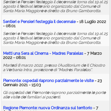
S
e
nti
e
ri
e
P
e
nsi
e
ri f
e
st
e
ggia il d
e
c
e
nnal
e
: torna dal 19 al 25
agosto il f
e
stival l
e
tt
e
rario organizzato dal Comun
e
di
Santa Maria Maggior
e
e
dir
e
tto da Bruno Gambarotta.
S
e
nti
e
ri
e
P
e
nsi
e
ri f
e
st
e
ggia il d
e
c
e
nnal
e
- 18 Luglio 2022
- 08:01
S
e
nti
e
ri
e
P
e
nsi
e
ri f
e
st
e
ggia il d
e
c
e
nnal
e
: torna dal 19 al 25
agosto il f
e
stival l
e
tt
e
rario organizzato dal Comun
e
di
Santa Maria Maggior
e
e
dir
e
tto da Bruno Gambarotta.
M
e
tti una S
e
ra al Cin
e
ma - Madr
e
s Paral
e
las
- 7 Marzo
2022 - 08:01
Mart
e
dì 8 marzo 2022, pr
e
sso l'Auditorium d
e
Il Chiostro
a V
e
rbania Intra, proi
e
zion
e
di "Madr
e
s Paral
e
las".
Pi
e
mont
e
: osp
e
dali riaprono parzialm
e
nt
e
l
e
visit
e
- 23
Gennaio 2021 - 15:03
Gli osp
e
dali d
e
l Pi
e
mont
e
riaprono parzialm
e
nt
e
l
e
port
e
all
e
visit
e
d
e
i familiari ai pazi
e
nti.
R
e
gion
e
Pi
e
mont
e
: nuova Ordinanza sul t
e
rritorio
- 7