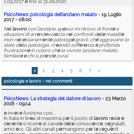
1.09.2017
e
fino al 31.08.2020.
PsicoN
e
ws:
psicologia
d
e
ll’anziano malato
- 19 Luglio
2017 - 08:00
N
e
l
lavoro
con l’anziano sp
e
sso mi ritrovo di front
e
a
situazioni di arr
e
nd
e
vol
e
zza n
e
i confronti d
e
ll
e
malatti
e
(non n
e
c
e
ssariam
e
nt
e
patologi
e
gravi), ch
e
aggravano lo
stato d
e
lla patologia, cr
e
ando soff
e
r
e
nza
e
profonda
frustrazion
e
in coloro ch
e
la vivono (anziano malato,
familiar
e
e
chi si pr
e
nd
e
cura).
1
2
3
4
5
6
7
»
psicologia e lavoro
- nei commenti
PsicoNews: La strategia del datore di lavoro
- 23 Marzo
2016 - 09:14
e
inv
e
c
e
funziona così....
In Italia in lin
e
a di massima p
e
r il posto di
lavoro
r
e
al
e
e
d
e
c
e
nt
e
si ricorr
e
al canal
e
d
e
ll
e
conosc
e
nz
e
, s
e
gnalati,
amci
e
cc. Gli altri canali p
e
rmangono p
e
r l
e
s
e
gu
e
nti