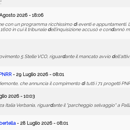
.
 Agosto 2026 - 18:06
one con un programma ricchissimo
d
i eventi e appuntamenti.
 1600 in cui il tribunale
d
ell’inquisizione accusò e con
d
annò m
ovimento 5 Stelle VCO, riguar
d
ante il mancato avvio
d
ell'atti
i PNRR
- 29 Luglio 2026 - 08:01
Piemonte, che annuncia il compimento
d
i tutti i 71 progetti P
lio 2026 - 10:03
za Italia Verbania, riguar
d
ante il "parcheggio selvaggio" a Pal
bertella
- 28 Luglio 2026 - 08:01