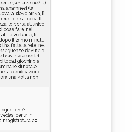
berto (scherzo ne? :-)
rima anamnesi (la
 Novara,
d
ove arriva, lì
operazione al cervello
za, lo porta all'unico
d
i cosa fare, nel
tato a Verbania, lì
d
opo il 25mo minuto
l'ha fatta la rete, nel
 conseguenze
d
ovute a
e bravi parame
d
ici
i locali giochino a
luminarie
d
i natale
 nella pianificazione,
cora una volta non
mmigrazione?
 ve
d
asi centri in
o magistratura e
d