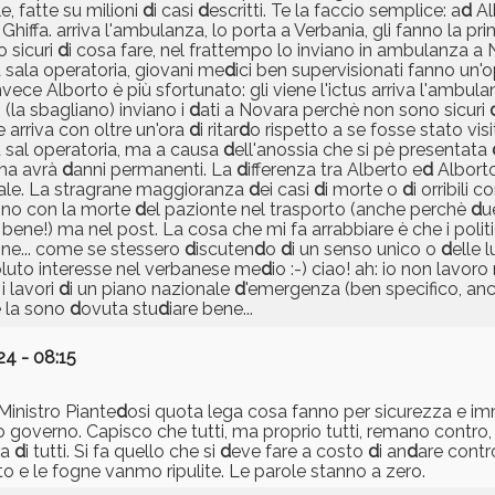
le, fatte su milioni
d
i casi
d
escritti. Te la faccio semplice: a
d
Al
i Ghiffa. arriva l'ambulanza, lo porta a Verbania, gli fanno la p
 sicuri
d
i cosa fare, nel frattempo lo inviano in ambulanza a
 sala operatoria, giovani me
d
ici ben supervisionati fanno un'
ce Alborto è più sfortunato: gli viene l'ictus arriva l'ambulan
(la sbagliano) inviano i
d
ati a Novara perchè non sono sicuri
 arriva con oltre un'ora
d
i ritar
d
o rispetto a se fosse stato visi
a sal operatoria, ma a causa
d
ell'anossia che si pè presentata
 ma avrà
d
anni permanenti. La
d
ifferenza tra Alberto e
d
Alborto 
ale. La stragrane maggioranza
d
ei casi
d
i morte o
d
i orribili
ono con la morte
d
el pazionte nel trasporto (anche perchè
d
u
ne!) ma nel post. La cosa che mi fa arrabbiare è che i politic
one... come se stessero
d
iscuten
d
o
d
i un senso unico o
d
elle 
oluto interesse nel verbanese me
d
io :-) ciao! ah: io non lavoro
 i lavori
d
i un piano nazionale
d
'emergenza (ben specifico, an
 la sono
d
ovuta stu
d
iare bene...
4 - 08:15
Ministro Piante
d
osi quota lega cosa fanno per sicurezza e i
o governo. Capisco che tutti, ma proprio tutti, remano contro,
ra
d
i tutti. Si fa quello che si
d
eve fare a costo
d
i an
d
are contr
rto e le fogne vanmo ripulite. Le parole stanno a zero.