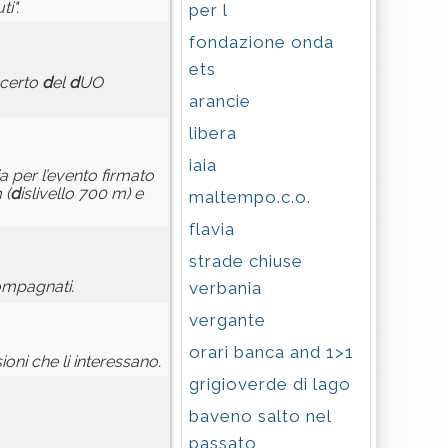
i".
per l
fondazione onda
ets
ncerto
d
el
d
UO
arancie
libera
iaia
ia per l’evento firmato
 (
d
islivello 700 m) e
maltempo.c.o.
flavia
strade chiuse
compagnati.
verbania
vergante
orari banca and 1>1
ioni che li interessano.
grigioverde di lago
baveno salto nel
passato