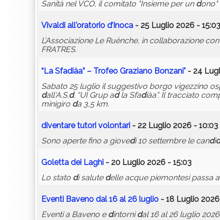
Sanità nel VCO, il comitato "Insieme per un
d
ono" 
Vival
d
i all'oratorio
d
’Inoca
- 25 Luglio 2026 - 15:0
L’Associazione Le Ruènche, in collaborazione co
FRATRES.
“La Sfa
d
iàa” – Trofeo Graziano Bonzani"
- 24 Lugl
Sabato 25 luglio il suggestivo borgo vigezzino os
d
all'A.S.
d
. “UI Grup a
d
la Sfa
d
iàa”. Il tracciato com
minigiro
d
a 3,5 km.
d
iventare tutori volontari
- 22 Luglio 2026 - 10:03
Sono aperte fino a giove
d
ì 10 settembre le can
d
i
Goletta
d
ei Laghi
- 20 Luglio 2026 - 15:03
Lo stato
d
i salute
d
elle acque piemontesi passa 
Eventi Baveno
d
al 16 al 26 luglio
- 18 Luglio 2026
Eventi a Baveno e
d
intorni
d
al 16 al 26 luglio 2026