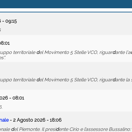
 - 09:15
6
08:01
ruppo territoriale
d
el Movimento 5 Stelle VCO, riguar
d
ante l'a
s".
ruppo territoriale
d
el Movimento 5 Stelle VCO, riguar
d
ante la
026 - 08:01
.
onale
- 2 Agosto 2026 - 18:06
ionale
d
el Piemonte. Il presi
d
ente Cirio e l’assessore Bussalino: