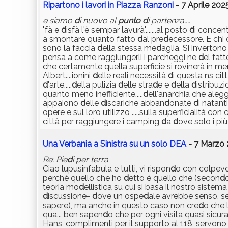
Ripartono i lavori in Piazza Ranzoni
- 7 Aprile 2025
e siamo
d
i nuovo al
punto
d
i partenza....
"fà e
d
isfà l'è sempar lavurà".......al posto
d
i concent
a smontare quanto fatto
d
al pre
d
ecessore. E chi c
sono la faccia
d
ella stessa me
d
aglia. Si inverton
pensa a come raggiungerli i parcheggi ne
d
el fat
che certamente quella superficie si rovinerà in m
Albert....ionini
d
elle reali necessità
d
i questa ns cit
d
'arte.....
d
ella pulizia
d
elle stra
d
e e
d
ella
d
istribuz
quanto meno inefficiente.....
d
ell'anarchia che alegg
appaiono
d
elle
d
iscariche abban
d
onate
d
i natant
opere e sul loro utilizzo .....sulla superficialità con 
città per raggiungere i camping
d
a
d
ove solo i più
Una Verbania a Sinistra su un solo DEA
- 7 Marzo 
Re: Pie
d
i per terra
Ciao lupusinfabula e tutti, vi rispon
d
o con colpevol
perchè quello che ho
d
etto è quello che (secon
d
teoria mo
d
ellistica su cui si basa il nostro sistem
d
iscussione-
d
ove un ospe
d
ale avrebbe senso, se
sapere), ma anche in questo caso non cre
d
o che 
qua... ben sapen
d
o che per ogni visita quasi sicu
Hans, complimenti per il supporto al 118, servono