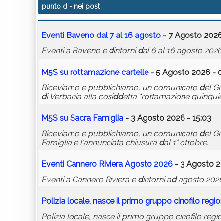
punto d
- nei post
Eventi Baveno
d
al 7 al 16 agosto
- 7 Agosto 2026
Eventi a Baveno e
d
intorni
d
al 6 al 16 agosto 202
M5S su rottamazione cartelle
- 5 Agosto 2026 - 
Riceviamo e pubblichiamo, un comunicato
d
el G
d
i Verbania alla cosi
d
d
etta "rottamazione quinquie
M5S su Sacra Famiglia
- 3 Agosto 2026 - 15:03
Riceviamo e pubblichiamo, un comunicato
d
el G
Famiglia e l'annunciata chiusura
d
al 1° ottobre.
Eventi Cannero Riviera Agosto 2026
- 3 Agosto 2
Eventi a Cannero Riviera e
d
intorni a
d
agosto 2026
Polizia locale, nasce il primo gruppo cinofilo regi
Polizia locale, nasce il primo gruppo cinofilo reg