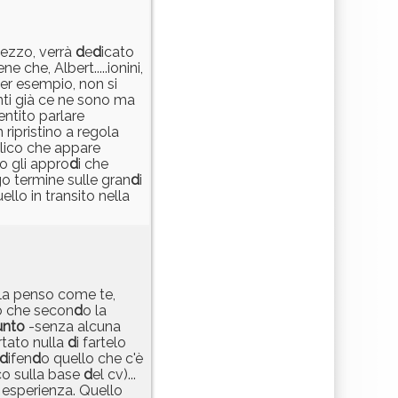
mezzo, verrà
d
e
d
icato
ne che, Albert.....ionini,
er esempio, non si
ti già ce ne sono ma
sentito parlare
n ripristino a regola
lico che appare
o gli appro
d
i che
go termine sulle gran
d
i
ello in transito nella
o la penso come te,
o che secon
d
o la
unto
-senza alcuna
rtato nulla
d
i fartelo
d
ifen
d
o quello che c'è
co sulla base
d
el cv)...
a esperienza. Quello