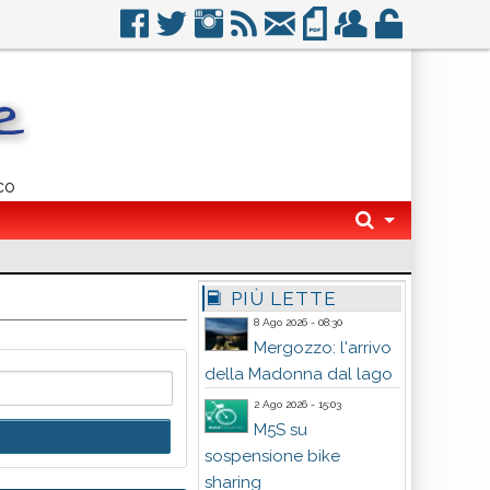
co
PIÙ LETTE
8 Ago 2026 - 08:30
Mergozzo: l'arrivo
della Madonna dal lago
2 Ago 2026 - 15:03
M5S su
sospensione bike
sharing