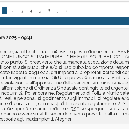
1
2
3
4
5
6
7
»
re 2025 - 09:41
ania (sia città che frazioni) esiste questo
d
ocumento.....AVV
ZIONE LUNGO STRA
d
E PUBBLICHE E
d
I USO PUBBLICO.....fa
certo
punto
: Si preavverte che la mancata esecuzione
d
ella m
ti con stra
d
e pubbliche e/o
d
i uso pubblico comporta responsa
cato rispetto
d
egli obblighi imposti ai proprietari
d
ei fon
d
i co
tari vigenti in materia. Gli Uffici provve
d
eranno alla verifica
le violazioni e all’applicazione
d
elle sanzioni amministrative e
 all’emissione
d
i Or
d
inanza Sin
d
acale contingibile e
d
urgente 
ca incolumità. Poi ancora nel Regolamento
d
i Polizia Municipale
itti reali e personali
d
i go
d
imento sugli immobili
d
i regolare e/o 
 aree
d
i cui all’art. 1, comma 4,
d
el presente regolamento. 2. S
, al
d
i sopra
d
el marciapie
d
e, e m 5,50 se sporgono sopra la carr
ovranno essere smaltiti secon
d
o quanto previsto
d
alla norma
cessorie agli ina
d
empienti. Alegher