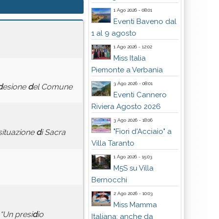
1 Ago 2026 - 08:01
Eventi Baveno dal
1 al 9 agosto
1 Ago 2026 - 12:02
Miss Italia
Piemonte a Verbania
3 Ago 2026 - 08:01
d
esione
d
el Comune
Eventi Cannero
Riviera Agosto 2026
3 Ago 2026 - 18:06
"Fiori d'Acciaio" a
 situazione
d
i Sacra
Villa Taranto
1 Ago 2026 - 15:03
M5S su Villa
Bernocchi
2 Ago 2026 - 10:03
Miss Mamma
 “Un presi
d
io
Italiana: anche da