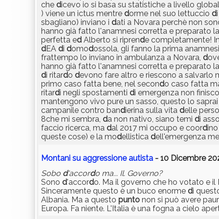
che
d
icevo io si basa su statistiche a livello globa
) viene un ictus mentre
d
orme nel suo lettuccio
d
sbagliano) inviano i
d
ati a Novara perchè non sono
hanno già fatto l'anamnesi corretta e preparato la
perfetta e
d
Alberto si ripren
d
e completamente! Inve
d
EA
d
i
d
omo
d
ossola, gli fanno la prima anamnesi 
frattempo lo inviano in ambulanza a Novara,
d
ove
hanno già fatto l'anamnesi corretta e preparato l
d
i ritar
d
o
d
evono fare altro e riescono a salvarlo
primo caso fatta bene, nel secon
d
o caso fatta m
ritar
d
i negli spostamenti
d
i emergenza non finisc
mantengono vivo pure un sasso, questo lo saprai be
campanile contro ban
d
ierina sulla vita
d
elle pers
8che mi sembra,
d
a non nativo, siano temi
d
i ass
faccio ricerca, ma
d
al 2017 mi occupo e coor
d
ino
queste cose) e la mo
d
ellistica
d
ell'emergenza me
Montani su aggressione autista
- 10 Dicembre 202
Sobo
d
'accor
d
o ma... Il. Governo?
Sono
d
'accor
d
o. Ma il governo che ho votato e il 
Sinceramente questo è un buco enorme
d
i quest
Albania. Ma a questo
punto
non si può avere pau
Europa. Fa niente. L'Italia è una fogna a cielo ape