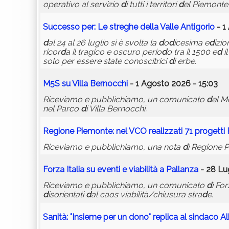
operativo al servizio
d
i tutti i territori
d
el Piemonte”
Successo per: Le streghe
d
ella Valle Antigorio
- 1
d
al 24 al 26 luglio si è svolta la
d
o
d
icesima e
d
izi
ricor
d
a il tragico e oscuro perio
d
o tra il 1500 e
d
il
solo per essere state conoscitrici
d
i erbe.
M5S su Villa Bernocchi
- 1 Agosto 2026 - 15:03
Riceviamo e pubblichiamo, un comunicato
d
el M
nel Parco
d
i Villa Bernocchi.
Regione Piemonte: nel VCO realizzati 71 progett
Riceviamo e pubblichiamo, una nota
d
i Regione 
Forza Italia su eventi e viabilità a Pallanza
- 28 Lug
Riceviamo e pubblichiamo, un comunicato
d
i For
d
isorientati
d
al caos viabilità/chiusura stra
d
e.
Sanità: "Insieme per un
d
ono" replica al sin
d
aco Al