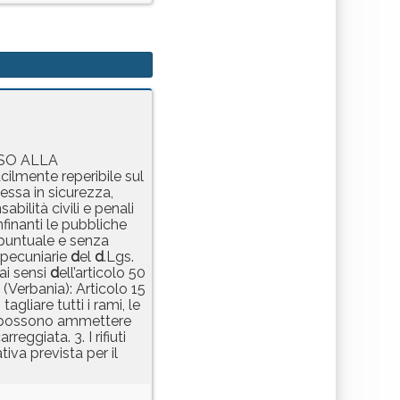
ISO ALLA
cilmente reperibile sul
essa in sicurezza,
bilità civili e penali
nfinanti le pubbliche
 puntuale e senza
 pecuniarie
d
el
d
.Lgs.
ai sensi
d
ell’articolo 50
 (Verbania): Articolo 15
tagliare tutti i rami, le
i possono ammettere
eggiata. 3. I rifiuti
tiva prevista per il