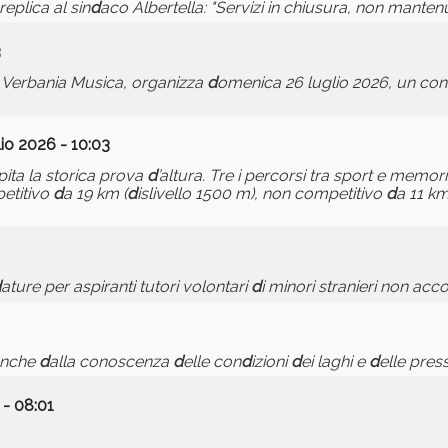
replica al sin
d
aco Albertella: "Servizi in chiusura, non mantenut
3
n Verbania Musica, organizza
d
omenica 26 luglio 2026, un co
io 2026 - 10:03
pita la storica prova
d
’altura. Tre i percorsi tra sport e memor
petitivo
d
a 19 km (
d
islivello 1500 m), non competitivo
d
a 11 km
d
ature per aspiranti tutori volontari
d
i minori stranieri non ac
anche
d
alla conoscenza
d
elle con
d
izioni
d
ei laghi e
d
elle press
 - 08:01