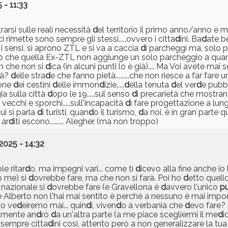
 - 11:33
rarsi sulle reali necessità
d
el territorio il primo anno/anno e 
i rimette sono sempre gli stessi.....ovvero i citta
d
ini. Ba
d
ate be
o i sensi, si aprono ZTL e si va a caccia
d
i parcheggi ma, solo p
to che quella Ex-ZTL non aggiunge un solo parcheggio a quan
en che non si
d
ica (in alcuni punti lo è già).... Ma Voi avete mai 
tà?
d
elle stra
d
e che fanno pietà.........che non riesce a far fare u
ione
d
ei cestini
d
elle immon
d
izie.....
d
ella tenuta
d
el ver
d
e pubb
ia sulla città
d
opo le 19.....sul senso
d
i precarietà che mostran
i vecchi e sporchi.....sull'incapacità
d
i fare progettazione a lun
cui si parla
d
i turisti, quan
d
o il turismo,
d
a noi, è in gran parte qu
 ar
d
iti escono......... Alegher (ma non troppo)
2025 - 14:32
e ritar
d
o, ma impegni vari... come ti
d
icevo alla fine anche i
o me) si
d
ovrebbe fare, ma che non si farà. Poi ho
d
etto quell
a nazionale si
d
ovrebbe fare (e Gravellona è
d
avvero l'unico
p
 Alberto non l'hai mai sentito è perchè a nessuno è mai impo
lo ve
d
eìremo mai... quin
d
i, viven
d
o a verbania che
d
evo fare?
ramente an
d
rò
d
a un'altra parte (a me piace scegliermi il me
d
i
 sempre citta
d
ini così, attento però a non generalizzare la tu