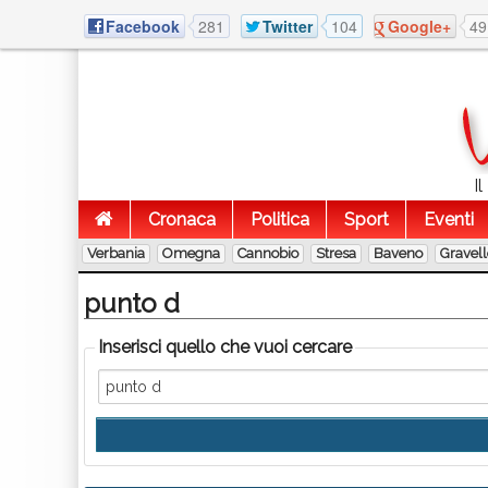
Facebook
281
Twitter
104
Google+
49
I
Cronaca
Politica
Sport
Eventi
Verbania
Omegna
Cannobio
Stresa
Baveno
Gravel
punto d
Inserisci quello che vuoi cercare