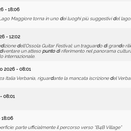
26 - 18:06
 Lago Maggiore torna in uno
d
ei luoghi più suggestivi
d
el lago
26 - 12:02
e
d
izione
d
ell’Ossola Guitar Festival: un traguar
d
o
d
i gran
d
e ri
d
iventare un atteso
punto
d
i riferimento nel panorama cultur
llo internazionale.
io 2026 - 08:01
za Italia Verbania, riguar
d
ante la mancata iscrizione
d
el Verba
- 08:01
- 18:06
perficie: parte ufficialmente il percorso verso “B4B Village”