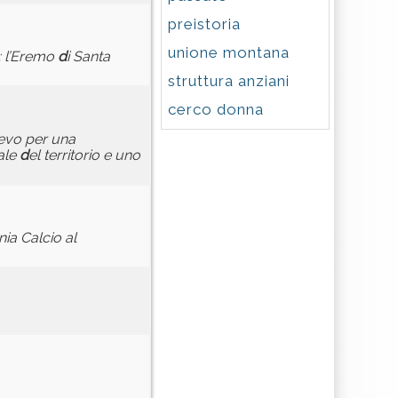
preistoria
unione montana
: l’Eremo
d
i Santa
struttura anziani
cerco donna
lievo per una
ale
d
el territorio e uno
nia Calcio al