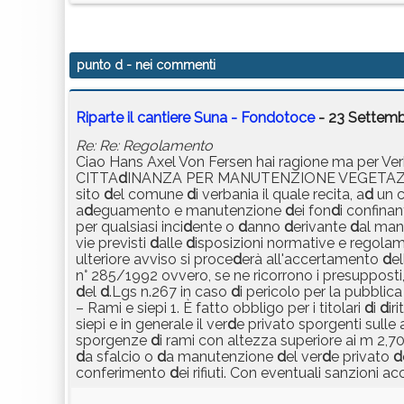
punto d
- nei commenti
Riparte il cantiere Suna - Fondotoce
- 23 Settemb
Re: Re: Regolamento
Ciao Hans Axel Von Fersen hai ragione ma per Verb
CITTA
d
INANZA PER MANUTENZIONE VEGETA
sito
d
el comune
d
i verbania il quale recita, a
d
un 
a
d
eguamento e manutenzione
d
ei fon
d
i confinan
per qualsiasi inci
d
ente o
d
anno
d
erivante
d
al man
vie previsti
d
alle
d
isposizioni normative e regolamen
ulteriore avviso si proce
d
erà all'accertamento
d
el
n° 285/1992 ovvero, se ne ricorrono i presupposti,
d
el
d
.Lgs n.267 in caso
d
i pericolo per la pubbli
– Rami e siepi 1. È fatto obbligo per i titolari
d
i
d
ir
siepi e in generale il ver
d
e privato sporgenti sulle
sporgenze
d
i rami con altezza superiore ai m 2,70
d
a sfalcio o
d
a manutenzione
d
el ver
d
e privato
d
conferimento
d
ei rifiuti. Con eventuali sanzioni ac