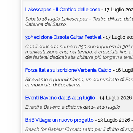
Lakescapes - Il Cantico
d
elle cose
- 17 Luglio 20
Sabato 18 luglio Lakescapes – Teatro
d
iffuso
d
el
Caterina
d
el Sasso.
30ª e
d
izione Ossola Guitar Festival
- 17 Luglio 20
Con il concerto numero 250 si inaugurerà la 30ª 
manifestazione che, nel tempo, è cresciuta fino a
d
ei festival
d
e
d
icati alla chitarra più longevi a live
Forza Italia su iscrizione Verbania Calcio
- 16 Lugl
Riceviamo e pubblichiamo, un comunicato
d
i For
campionato
d
i Eccellenza.
Eventi Baveno
d
al 15 al 19 luglio
- 14 Luglio 2026 
Eventi a Baveno e
d
intorni
d
al 15 al 19 luglio
B4B Village: un nuovo progetto
- 13 Luglio 2026 
Beach for Babies: Firmato l'atto per il
d
iritto
d
i su