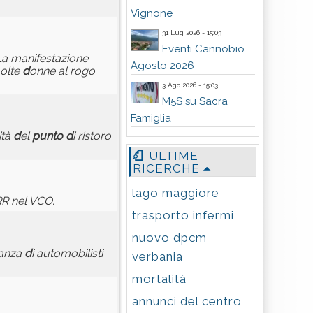
Vignone
31 Lug 2026 - 15:03
Eventi Cannobio
 La manifestazione
Agosto 2026
olte
d
onne al rogo
3 Ago 2026 - 15:03
M5S su Sacra
Famiglia
vità
d
el
punto
d
i ristoro
ULTIME
RICERCHE
lago maggiore
NRR nel VCO.
trasporto infermi
nuovo dpcm
lanza
d
i automobilisti
verbania
mortalità
annunci del centro