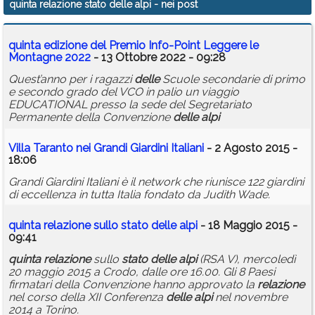
quinta relazione stato delle alpi
- nei post
Calendario
quinta
edizione del Premio Info-Point Leggere le
Annunci
Montagne 2022
- 13 Ottobre 2022 - 09:28
Quest’anno per i ragazzi
delle
Scuole secondarie di primo
e secondo grado del VCO in palio un viaggio
EDUCATIONAL presso la sede del Segretariato
Permanente della Convenzione
delle
alpi
Villa Taranto nei Grandi Giardini Italiani
- 2 Agosto 2015 -
18:06
Grandi Giardini Italiani è il network che riunisce 122 giardini
di eccellenza in tutta Italia fondato da Judith Wade.
quinta
relazione
sullo
stato
delle
alpi
- 18 Maggio 2015 -
09:41
quinta
relazione
sullo
stato
delle
alpi
(RSA V), mercoledì
20 maggio 2015 a Crodo, dalle ore 16.00. Gli 8 Paesi
firmatari della Convenzione hanno approvato la
relazione
nel corso della XII Conferenza
delle
alpi
nel novembre
2014 a Torino.