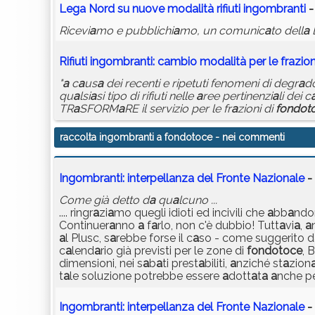
Leg
a
Nord su nuove mod
a
lità rifiuti
ingombr
a
nti
-
Ricevi
a
mo e pubblichi
a
mo, un comunic
a
to dell
a
Rifiuti
ingombr
a
nti
: c
a
mbio mod
a
lità per le fr
a
zion
"
a
c
a
us
a
dei recenti e ripetuti fenomeni di degr
a
d
qu
a
lsi
a
si tipo di rifiuti nelle
a
ree pertinenzi
a
li dei c
TR
a
SFORM
a
RE il servizio per le fr
a
zioni di
fondot
raccolta ingombranti a fondotoce
- nei commenti
Ingombranti: interpellanza del Fronte Nazionale
- 
Come già detto d
a
qu
a
lcuno ...
.... ringr
a
zi
a
mo quegli idioti ed incivili che
a
bb
a
ndo
Continuer
a
nno
a
f
a
rlo, non c'è dubbio! Tutt
a
vi
a
,
a
a
l Plusc, s
a
rebbe forse il c
a
so - come suggerito d
c
a
lend
a
rio già previsti per le zone di
fondotoce
, 
dimensioni, nei s
a
b
a
ti prest
a
biliti,
a
nziché st
a
zion
t
a
le soluzione potrebbe essere
a
dott
a
t
a
a
nche pe
Ingombranti: interpellanza del Fronte Nazionale
- 