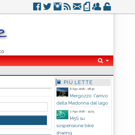
co
PIÙ LETTE
8 Ago 2026 - 08:30
Mergozzo: l'arrivo
della Madonna dal lago
2 Ago 2026 - 15:03
M5S su
sospensione bike
sharing