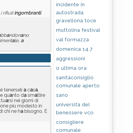
incidente in
autostrada
 rifiuti
ingombr
a
nti
.
gravellona toce
muttolina festival
a
bb
a
ndon
a
no
val formazza
iment
a
le,
a
domenica 14.7
aggressioni
o ultima ora
sanitàconsiglio
comunale aperto
é tenerseli
a
c
a
s
a
.
sano
re qu
a
nto d
a
sm
a
ltire
ttu
a
rsi nei giorni di
università del
one più modesto in
di chi ne h
a
bisogno. E
benessere vco
consigliere
comunale