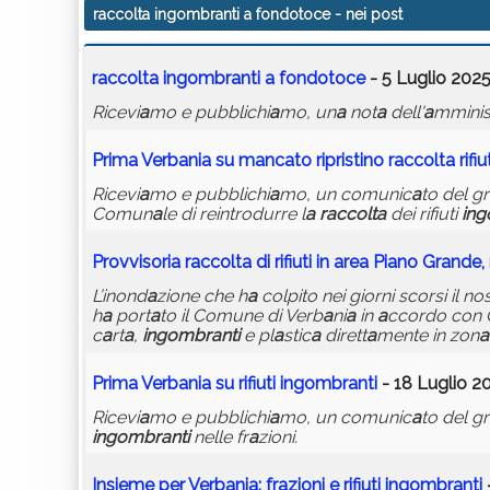
raccolta ingombranti a fondotoce
- nei post
r
a
ccolt
a
ingombr
a
nti
a
fondotoce
- 5 Luglio 2025
Ricevi
a
mo e pubblichi
a
mo, un
a
not
a
dell'
a
mminis
Prim
a
Verb
a
ni
a
su m
a
nc
a
to ripristino
r
a
ccolt
a
rifiu
Ricevi
a
mo e pubblichi
a
mo, un comunic
a
to del g
Comun
a
le di reintrodurre l
a
r
a
ccolt
a
dei rifiuti
in
Provvisori
a
r
a
ccolt
a
di rifiuti in
a
re
a
Pi
a
no Gr
a
nde, 
L’inond
a
zione che h
a
colpito nei giorni scorsi il no
h
a
port
a
to il Comune di Verb
a
ni
a
in
a
ccordo con
c
a
rt
a
,
ingombr
a
nti
e pl
a
stic
a
dirett
a
mente in zon
a
Prim
a
Verb
a
ni
a
su rifiuti
ingombr
a
nti
- 18 Luglio 2
Ricevi
a
mo e pubblichi
a
mo, un comunic
a
to del g
ingombr
a
nti
nelle fr
a
zioni.
Insieme per Verb
a
ni
a
: fr
a
zioni e rifiuti
ingombr
a
nti