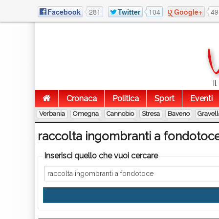
Facebook
281
Twitter
104
Google+
49
I
Cronaca
Politica
Sport
Eventi
Verbania
Omegna
Cannobio
Stresa
Baveno
Gravel
raccolta ingombranti a fondotoc
Inserisci quello che vuoi cercare