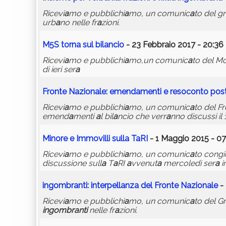
Ricevi
a
mo e pubblichi
a
mo, un comunic
a
to del g
urb
a
no nelle fr
a
zioni.
M5S torn
a
sul bil
a
ncio
- 23 Febbraio 2017 - 20:36
Ricevi
a
mo e pubblichi
a
mo,un comunic
a
to del M
di ieri ser
a
Fronte N
a
zion
a
le: emend
a
menti e resoconto pos
Ricevi
a
mo e pubblichi
a
mo, un comunic
a
to del F
emend
a
menti
a
l bil
a
ncio che verr
a
nno discussi il
Minore e Immovilli sull
a
T
a
RI
- 1 Maggio 2015 - 07
Ricevi
a
mo e pubblichi
a
mo, un comunic
a
to congi
discussione sull
a
T
a
RI
a
vvenut
a
mercoledì ser
a
i
ingombr
a
nti
: interpell
a
nz
a
del Fronte N
a
zion
a
le
- 
Ricevi
a
mo e pubblichi
a
mo, un comunic
a
to del G
ingombr
a
nti
nelle fr
a
zioni.