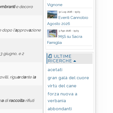
Vignone
ombr
a
nti
e decoro
31 Lug 2026 - 15:03
Eventi Cannobio
Agosto 2026
e dopo l'
a
pprov
a
zione
3 Ago 2026 - 15:03
M5S su Sacra
Famiglia
 3 giugno, e 2
ULTIME
RICERCHE
acetati
villi, rigu
a
rd
a
nte l
a
gran galà del cuore
virtù del cane
forza nuova a
verbania
m
a
di
r
a
ccolt
a
rifiuti
abbondanti