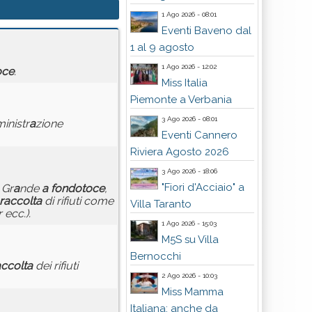
1 Ago 2026 - 08:01
Eventi Baveno dal
1 al 9 agosto
1 Ago 2026 - 12:02
oce
.
Miss Italia
Piemonte a Verbania
3 Ago 2026 - 08:01
inistr
a
zione
Eventi Cannero
Riviera Agosto 2026
3 Ago 2026 - 18:06
"Fiori d'Acciaio" a
 Gr
a
nde
a
fondotoce
,
r
a
ccolt
a
di rifiuti come
Villa Taranto
 ecc.).
1 Ago 2026 - 15:03
M5S su Villa
Bernocchi
a
ccolt
a
dei rifiuti
2 Ago 2026 - 10:03
Miss Mamma
Italiana: anche da