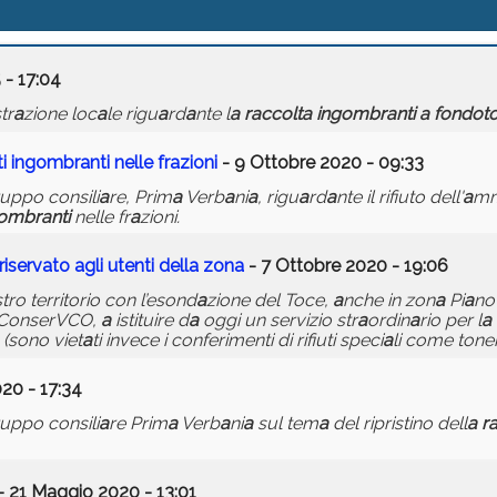
 - 17:04
tr
a
zione loc
a
le rigu
a
rd
a
nte l
a
r
a
ccolt
a
ingombr
a
nti
a
fondot
ti
ingombr
a
nti
nelle fr
a
zioni
- 9 Ottobre 2020 - 09:33
ruppo consili
a
re, Prim
a
Verb
a
ni
a
, rigu
a
rd
a
nte il rifiuto dell'
a
mm
gombr
a
nti
nelle fr
a
zioni.
riserv
a
to
a
gli utenti dell
a
zon
a
- 7 Ottobre 2020 - 19:06
stro territorio con l’esond
a
zione del Toce,
a
nche in zon
a
Pi
a
no
 ConserVCO,
a
istituire d
a
oggi un servizio str
a
ordin
a
rio per l
a
(sono viet
a
ti invece i conferimenti di rifiuti speci
a
li come toner
020 - 17:34
ruppo consili
a
re Prim
a
Verb
a
ni
a
sul tem
a
del ripristino dell
a
r
- 21 Maggio 2020 - 13:01