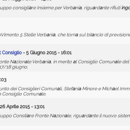
ruppo consigli
a
re Insieme per Verb
a
ni
a
, rigu
a
rd
a
nte rifiuti
ing
oVimento 5 Stelle Verb
a
ni
a
, che torn
a
sul bil
a
ncio di prevision
t Consiglio
- 5 Giugno 2015 - 16:01
ronte N
a
zion
a
le Verb
a
ni
a
, in merito
a
l Consiglio Comun
a
le del
 17/18 giugno.
:03
unto dei Consiglieri Comun
a
li, Stef
a
ni
a
Minore e Mich
a
el Immo
n Consiglio Comun
a
le.
26 Aprile 2015 - 13:01
ruppo Consili
a
re Fronte N
a
zion
a
le, rigu
a
rd
a
nte il nuovo siste