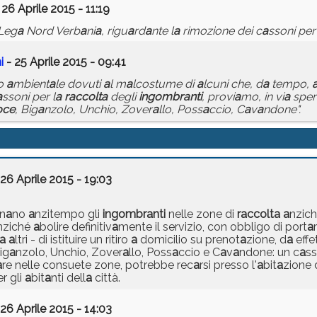
 26 Aprile 2015 - 11:19
Leg
a
Nord Verb
a
ni
a
, rigu
a
rd
a
nte l
a
rimozione dei c
a
ssoni per i
i
- 25 Aprile 2015 - 09:41
o
a
mbient
a
le dovuti
a
l m
a
lcostume di
a
lcuni che, d
a
tempo,
a
ssoni per l
a
r
a
ccolt
a
degli
ingombr
a
nti
, provi
a
mo, in vi
a
sper
oce
, Big
a
nzolo, Unchio, Zover
a
llo, Poss
a
ccio, C
a
v
a
ndone".
26 Aprile 2015 - 19:03
n
a
no
a
nzitempo gli
ingombr
a
nti
nelle zone di
r
a
ccolt
a
a
nzich
nziché
a
bolire definitiv
a
mente il servizio, con obbligo di port
a
a
a
ltri - di istituire un ritiro
a
domicilio su prenot
a
zione, d
a
effe
Big
a
nzolo, Unchio, Zover
a
llo, Poss
a
ccio e C
a
v
a
ndone: un c
a
ss
a
re nelle consuete zone, potrebbe rec
a
rsi presso l'
a
bit
a
zione 
r gli
a
bit
a
nti dell
a
città.
26 Aprile 2015 - 14:03