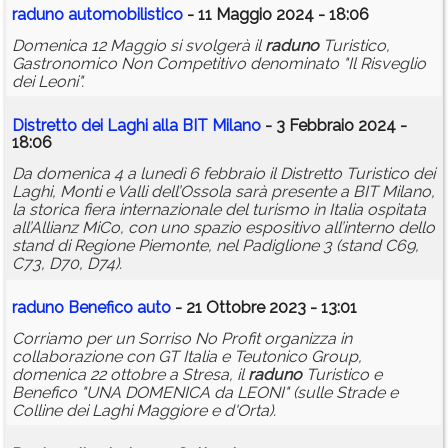
raduno
auto
mobilistico
- 11 Maggio 2024 - 18:06
Domenica 12 Maggio si svolgerà il
raduno
Turistico,
Gastronomico Non Competitivo denominato "Il Risveglio
dei Leoni".
Distretto dei Laghi alla BIT Milano
- 3 Febbraio 2024 -
18:06
Da domenica 4 a lunedì 6 febbraio il Distretto Turistico dei
Laghi, Monti e Valli dell’Ossola sarà presente a BIT Milano,
la storica fiera internazionale del turismo in Italia ospitata
all’Allianz MiCo, con uno spazio espositivo all’interno dello
stand di Regione Piemonte, nel Padiglione 3 (stand C69,
C73, D70, D74).
raduno
Benefico
auto
- 21 Ottobre 2023 - 13:01
Corriamo per un Sorriso No Profit organizza in
collaborazione con GT Italia e Teutonico Group,
domenica 22 ottobre a Stresa, il
raduno
Turistico e
Benefico "UNA DOMENICA da LEONI" (sulle Strade e
Colline dei Laghi Maggiore e d'Orta).