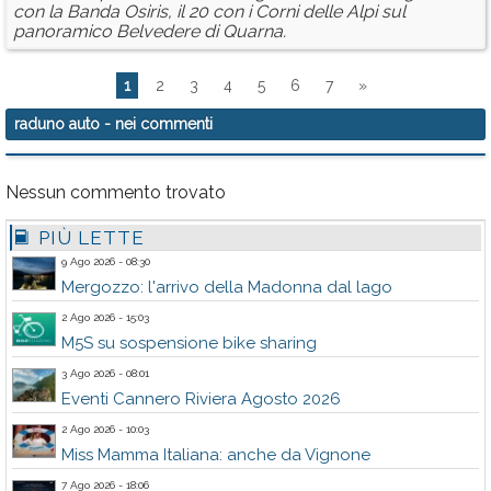
con la Banda Osiris, il 20 con i Corni delle Alpi sul
panoramico Belvedere di Quarna.
1
2
3
4
5
6
7
»
raduno auto
- nei commenti
Nessun commento trovato
PIÙ LETTE
9 Ago 2026 - 08:30
Mergozzo: l'arrivo della Madonna dal lago
2 Ago 2026 - 15:03
M5S su sospensione bike sharing
3 Ago 2026 - 08:01
Eventi Cannero Riviera Agosto 2026
2 Ago 2026 - 10:03
Miss Mamma Italiana: anche da Vignone
7 Ago 2026 - 18:06