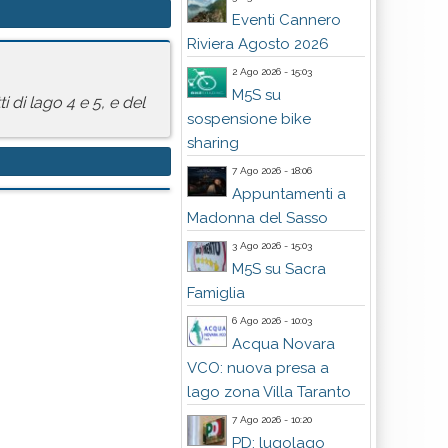
Eventi Cannero
Riviera Agosto 2026
2 Ago 2026 - 15:03
M5S su
 di lago 4 e 5, e del
sospensione bike
sharing
7 Ago 2026 - 18:06
Appuntamenti a
Madonna del Sasso
3 Ago 2026 - 15:03
M5S su Sacra
Famiglia
6 Ago 2026 - 10:03
Acqua Novara
VCO: nuova presa a
lago zona Villa Taranto
7 Ago 2026 - 10:20
PD: lugolago