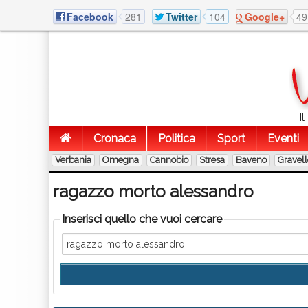
Facebook
281
Twitter
104
Google+
49
I
Cronaca
Politica
Sport
Eventi
Verbania
Omegna
Cannobio
Stresa
Baveno
Gravel
ragazzo morto alessandro
Inserisci quello che vuoi cercare