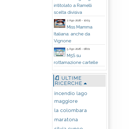
intitolato a Ramelli
scelta divisiva
2 Ago 2026 - 10:03
Miss Mamma
Italiana: anche da
Vignone
5 Ago 2026 - 08:01
M5S su
rottamazione cartelle
ULTIME
RICERCHE
incendio lago
maggiore
la colombara
maratona
silvia cuneo