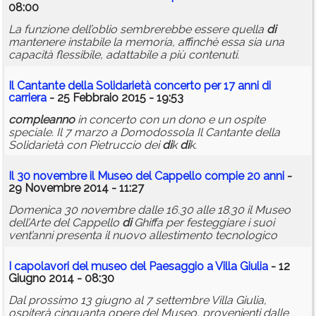
08:00
La funzione dell’oblio sembrerebbe essere quella
di
mantenere instabile la memoria, affinchè essa sia una
capacità flessibile, adattabile a più contenuti.
Il Cantante della Solidarietà concerto per 17 anni
di
carriera
- 25 Febbraio 2015 - 19:53
compleanno
in concerto con un dono e un ospite
speciale. Il 7 marzo a Domodossola Il Cantante della
Solidarietà con Pietruccio dei
di
k
di
k.
Il 30 novembre il Museo del Cappello compie 20 anni
-
29 Novembre 2014 - 11:27
Domenica 30 novembre dalle 16.30 alle 18.30 il Museo
dell’Arte del Cappello
di
Ghiffa per festeggiare i suoi
vent’anni presenta il nuovo allestimento tecnologico
I capolavori del museo del Paesaggio a Villa Giulia
- 12
Giugno 2014 - 08:30
Dal prossimo 13 giugno al 7 settembre Villa Giulia,
ospiterà cinquanta opere del Museo, provenienti dalle