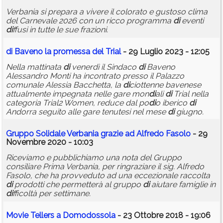
Verbania si prepara a vivere il colorato e gustoso clima
del Carnevale 2026 con un ricco programma
di
eventi
di
ffusi in tutte le sue frazioni.
di
Baveno la promessa del Trial
- 29 Luglio 2023 - 12:05
Nella mattinata
di
venerdì il Sindaco
di
Baveno
Alessandro Monti ha incontrato presso il Palazzo
comunale Alessia Bacchetta, la
di
ciottenne bavenese
attualmente impegnata nelle gare mon
di
ali
di
Trial nella
categoria Trial2 Women, reduce dal po
di
o iberico
di
Andorra seguito alle gare tenutesi nel mese
di
giugno.
Gruppo Solidale Verbania grazie ad Alfredo Fasolo
- 29
Novembre 2020 - 10:03
Riceviamo e pubblichiamo una nota del Gruppo
consiliare Prima Verbania, per ringraziare il sig. Alfredo
Fasolo, che ha provveduto ad una eccezionale raccolta
di
prodotti che permetterà al gruppo
di
aiutare famiglie in
di
fficoltà per settimane.
Movie Tellers a Domodossola
- 23 Ottobre 2018 - 19:06