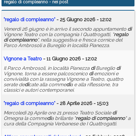
regalo di compleanno
- nei post
Calendario
"
regalo
di
compleanno
"
- 25 Giugno 2026 - 12:02
Annunci
Venerdì 26 giugno è in arrivo il secondo appuntamento
di
Vignone Teatro con la compagnia I Quattrogatti, "
regalo
di
compleanno
", nella suggestiva e fresca cornice del
Parco Ambrosoli a Bureglio in località Pianezza.
Vignone a Teatro
- 11 Giugno 2026 - 12:02
Il Parco Ambrosoli, in località Pianezza
di
Bureglio
di
Vignone, torna a essere palcoscenico
di
emozioni e
convivialità con la rassegna Vignone a Teatro, quattro
serate de
di
cate alla comme
di
a e alla riflessione, tra
classici e autori contemporanei.
"
regalo
di
compleanno
"
- 28 Aprile 2026 - 15:03
Mercoledì 29 Aprile ore 21 presso Teatro Sociale
di
Omegna la comme
di
a brillante "
regalo
di
compleanno
" a
cura della Compagnia Verbanese de I Quattrogatti.