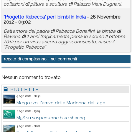
collezioni
di
pittura e scultura
di
Palazzo Viani Dugnani.
"Progetto Rebecca" per i bimbi in In
di
a
- 28 Novembre
2012 - 09:02
Dall'amore del padre
di
Rebecca Bonaffini, la bimba
di
Baveno
di
2 anni tragicamente persa lo scorso 2 ottobre
2012 per un virus ancora oggi sconosciuto, nasce il
"Progetto Rebecca".
regalo di compleanno
- nei commenti
Nessun commento trovato
PIÙ LETTE
9 Ago 2026 - 08:30
Mergozzo: l'arrivo della Madonna dal lago
2 Ago 2026 - 15:03
M5S su sospensione bike sharing
3 Ago 2026 - 08:01