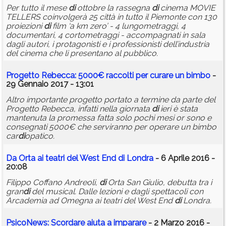
Per tutto il mese
di
ottobre la rassegna
di
cinema MOVIE
TELLERS coinvolgerà 25 città in tutto il Piemonte con 130
proiezioni
di
film ‘a km zero’ - 4 lungometraggi, 4
documentari, 4 cortometraggi - accompagnati in sala
dagli autori, i protagonisti e i professionisti dell’industria
del cinema che li presentano al pubblico.
Progetto Rebecca: 5000€ raccolti per curare un bimbo
-
29 Gennaio 2017 - 13:01
Altro importante progetto portato a termine da parte del
Progetto Rebecca, infatti nella giornata
di
ieri è stata
mantenuta la promessa fatta solo pochi mesi or sono e
consegnati 5000€ che serviranno per operare un bimbo
car
di
opatico.
Da Orta ai teatri del West End
di
Londra
- 6 Aprile 2016 -
20:08
Filippo Coffano Andreoli,
di
Orta San Giulio, debutta tra i
gran
di
del musical. Dalle lezioni e dagli spettacoli con
Arcademia ad Omegna ai teatri del West End
di
Londra.
PsicoNews: Scordare aiuta a imparare
- 2 Marzo 2016 -