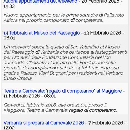
Altiora appuntamenti del weekend
- 20 Febbraio 2026 -
19:33
Nuovo appuntamento per le prime squadre
di
Pallavolo
Altiora nel proprio campionato
di
competenza.
14 febbraio al Museo del Paesaggio
- 13 Febbraio 2026 -
08:01
Un weekend speciale quello
di
San Valentino al Museo
del Paesaggio
di
Verbania che partecipa ai festeggiamenti
per i 20 anni della Fondazione Comunitaria del Vco
aderendo all'iniziativa lanciata dalla Fondazione nella
giornata del
compleanno
: sabato 14 febbraio ingresso
gratis a Palazzo Viani Dugnani per i residenti nel Verbano
Cusio Ossola.
Teatro a Carnevale: "
regalo
di
compleanno
" al Maggiore
-
11 Febbraio 2026 - 08:01
Giovedì 12 febbraio 2026, alle ore 21.03, presso il
Maggiore, Teatro a Carnevale:
regalo
di
compleanno
.
Verbania si prepara al Carnevale 2026
- 7 Febbraio 2026 -
12:02