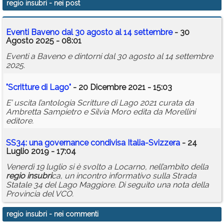
regio insubri
- nei post
Calendario
Eventi Baveno dal 30 agosto al 14 settembre
- 30
Annunci
Agosto 2025 - 08:01
Eventi a Baveno e dintorni dal 30 agosto al 14 settembre
2025.
"Scritture di Lago"
- 20 Dicembre 2021 - 15:03
E’ uscita l’antologia Scritture di Lago 2021 curata da
Ambretta Sampietro e Silvia Moro edita da Morellini
editore.
SS34: una governance condivisa Italia-Svizzera
- 24
Luglio 2019 - 17:04
Venerdì 19 luglio si è svolto a Locarno, nell’ambito della
regio
insubri
ca, un incontro informativo sulla Strada
Statale 34 del Lago Maggiore. Di seguito una nota della
Provincia del VCO.
regio insubri
- nei commenti