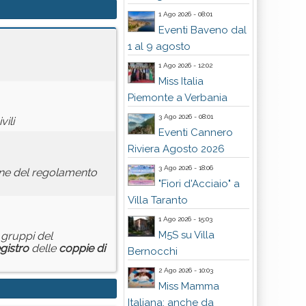
1 Ago 2026 - 08:01
Eventi Baveno dal
1 al 9 agosto
1 Ago 2026 - 12:02
Miss Italia
Piemonte a Verbania
3 Ago 2026 - 08:01
ili
Eventi Cannero
Riviera Agosto 2026
3 Ago 2026 - 18:06
one del regolamento
"Fiori d'Acciaio" a
Villa Taranto
1 Ago 2026 - 15:03
M5S su Villa
i gruppi del
gistro
delle
coppie
di
Bernocchi
2 Ago 2026 - 10:03
Miss Mamma
Italiana: anche da