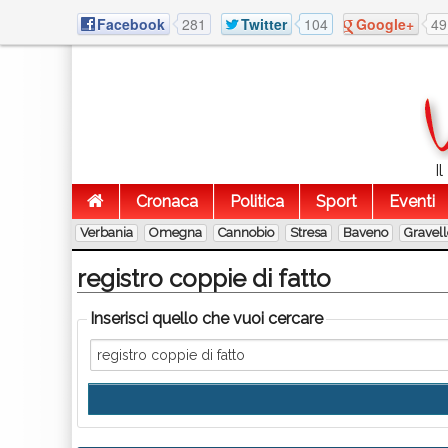
Facebook
281
Twitter
104
Google+
49
I
Cronaca
Politica
Sport
Eventi
Verbania
Omegna
Cannobio
Stresa
Baveno
Gravel
registro coppie di fatto
Inserisci quello che vuoi cercare