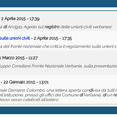
 2 Aprile 2015 - 17:39
pa
di
Arcigay Agedo sul
registro
delle unioni civili verbanesi
lle unioni civili
- 2 Aprile 2015 - 17:35
 fronte nazionale che critica il regolamento sulle unioni civ
1 Marzo 2015 - 11:27
ppo Consiliare Fronte Nazionale Verbania, sulla presentazi
- 22 Gennaio 2015 - 13:01
nale Damiano Colombo, una lettera aperta con
di
visa da tutti 
ell'istituzione, presso gli uffici del Comune
di
Verbania,
di
un
re
esso sesso celebrati all'estero.