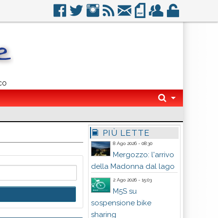
co
PIÙ LETTE
8 Ago 2026 - 08:30
Mergozzo: l'arrivo
della Madonna dal lago
2 Ago 2026 - 15:03
M5S su
sospensione bike
sharing