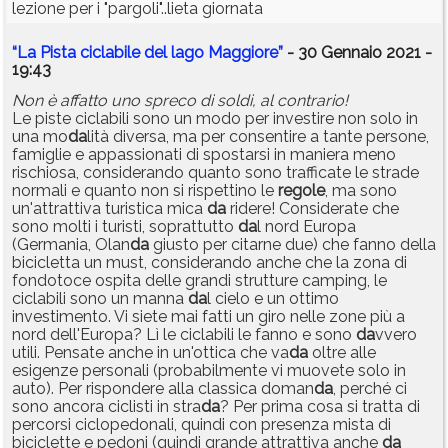
lezione per i "pargoli"..lieta giornata
“La Pista ciclabile del lago Maggiore”
- 30 Gennaio 2021 -
19:43
Non è affatto uno spreco di soldi, al contrario!
Le piste ciclabili sono un modo per investire non solo in
una mo
da
lità diversa, ma per consentire a tante persone,
famiglie e appassionati di spostarsi in maniera meno
rischiosa, considerando quanto sono trafficate le strade
normali e quanto non si rispettino le
regole
, ma sono
un'attrattiva turistica mica
da
ridere! Considerate che
sono molti i turisti, soprattutto
da
l nord Europa
(Germania, Olan
da
giusto per citarne due) che fanno della
bicicletta un must, considerando anche che la zona di
fondotoce ospita delle grandi strutture camping, le
ciclabili sono un manna
da
l cielo e un ottimo
investimento. Vi siete mai fatti un giro nelle zone più a
nord dell'Europa? Lì le ciclabili le fanno e sono
da
vvero
utili. Pensate anche in un'ottica che va
da
oltre alle
esigenze personali (probabilmente vi muovete solo in
auto). Per rispondere alla classica doman
da
, perché ci
sono ancora ciclisti in stra
da
? Per prima cosa si tratta di
percorsi ciclopedonali, quindi con presenza mista di
biciclette e pedoni (quindi grande attrattiva anche
da