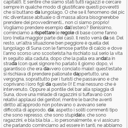
capitali!). E sentire che siamo stati tutti ragazzi e cercare
sempre in qualche modo di giustificare questi poveretti
che si buttano
da
lungolago. O che se il fenomeno del pic
nic diventasse abituale o di massa allora bisognerebbe
prendere dei provvedimenti... non ci siamo proprio!
Vogliamo prendere esempio
da
ll'estero? Benissimo,
cominciamo a
rispettare
le
regole
di base come fanno
loro (nella maggior parte dei casi). Il resto verrà
da
sé. Del
resto, un'altra situazione ben peggiore è quella del
lungolago di Suna con le famose partite di calcio e dove
l'anno scorso uno scooterista ha rischiato sul serio la vita
in seguito alla caduta, dopo che la palla era an
da
ta in
stra
da
(con quel signore ho parlato il giorno dopo, vi
garantisco che era
da
vvero conciato male): quest'estate
si rischiava di prendere pallonate
da
ppertutto, una
vergogna, soprattutto per i turisti che passavano e che
coprivano i loro figli
da
queste ()! E mai nessuno che è
intervenuto. Oppure al pontile del bar alla spiaggia di
Suna, dove una miriade di ragazzini si tuffavano con
relativi applausi dei genitori, mentre le barche aventi
diritto all'approdo non potevano o avevano serie
difficoltà di approdo.
da
i, aspetto i soliti commenti tipo
che sono represso, che sono stupi
da
te, che sono
ragazzini, e bla bla bla ... io personalmente, e vi assicuro
che parlando cominciamo ad essere in tanti, ne abbiamo