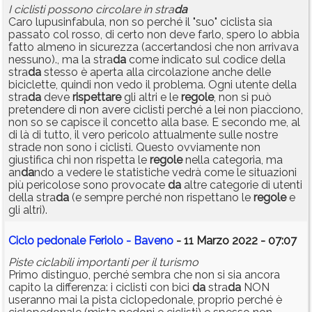
I ciclisti possono circolare in stra
da
Caro lupusinfabula, non so perché il "suo" ciclista sia
passato col rosso, di certo non deve farlo, spero lo abbia
fatto almeno in sicurezza (accertandosi che non arrivava
nessuno)., ma la stra
da
come indicato sul codice della
stra
da
stesso è aperta alla circolazione anche delle
biciclette, quindi non vedo il problema. Ogni utente della
stra
da
deve
rispettare
gli altri e le
regole
, non si può
pretendere di non avere ciclisti perché a lei non piacciono,
non so se capisce il concetto alla base. E secondo me, al
di là di tutto, il vero pericolo attualmente sulle nostre
strade non sono i ciclisti. Questo ovviamente non
giustifica chi non rispetta le
regole
nella categoria, ma
an
da
ndo a vedere le statistiche vedrà come le situazioni
più pericolose sono provocate
da
altre categorie di utenti
della stra
da
(e sempre perché non rispettano le
regole
e
gli altri).
Ciclo pedonale Feriolo - Baveno
- 11 Marzo 2022 - 07:07
Piste ciclabili importanti per il turismo
Primo distinguo, perché sembra che non si sia ancora
capito la differenza: i ciclisti con bici
da
stra
da
NON
useranno mai la pista ciclopedonale, proprio perché è