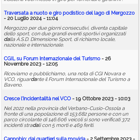
Traversata a nuoto e giro podistico del lago di Mergozzo
- 20 Luglio 2024 - 11:04
Mergozzo per due giorni consecutivi, diventa capitale
dello sport, con due grandi eventi sportivi organizzati
da
lla A.S.D. Dimensione Sport, di richiamo locale,
nazionale e internazionale.
CGIL su Forum Internazionale del Turismo
- 26
Novembre 2023 - 12:05
Riceviamo e pubblichiamo, una nota di CGI Novara e
VCO, riguar
da
nte il Forum Internazionale del Turismo a
Baveno.
Cresce l'incidentalità nel VCO
- 19 Ottobre 2023 - 10:03
Nel 2022 nella provincia del Verbano-Cusio-Ossola a
fronte di una popolazione di 153.682 persone e con un
parco circolante di 146.606 veicoli si sono verificati 372
incidenti stra
da
li con 5 morti e 469 feriti.
Cannobio:
da
i quartieri sulla movi
da
- 2 Settembre 2023 -