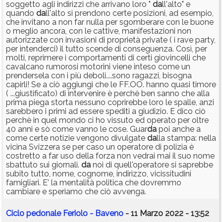
soggetto agli indirizzi che arrivano loro "
da
ll'alto" e
quando
da
ll'alto si prendono certe posizioni, ad esempio,
che invitano a non far nulla per sgomberare con le buone
o meglio ancora, con le cattive, manifestazioni non
autorizzate con invasioni di proprietà private ( i rave party,
per intenderci) il tutto scende di conseguenza. Così, per
molti, reprimere i comportamenti di certi giovincelli che
cavalcano rumorosi motorini viene inteso come un
prendersela con i più deboli....sono ragazzi, bisogna
capirli! Se a ciò aggiungi che le FF.OO. hanno quasi timore
( ...giustificato) di intervenire è perchè ben sanno che alla
prima piega storta nessuno coprirebbe loro le spalle, anzi
sarebbero i primi ad essere spediti a giudizio. E dico ciò
perchè in quel mondo ci ho vissuto ed operato per oltre
40 anni e sò come vanno le cose. Guar
da
poi anche a
come certe notizie vengono divulgate
da
lla stampa: nella
vicina Svizzera se per caso un operatore di polizia è
costretto a far uso della forza non vedrai mai il suo nome
sbattuto sui giornali.
da
noi di quell'operatore si saprebbe
subito tutto, nome, cognome, indirizzo, vicissitudini
famigliari. E' la mentalità politica che dovremmo
cambiare e speriamo che ciò avvenga.
Ciclo pedonale Feriolo - Baveno
- 11 Marzo 2022 - 13:52