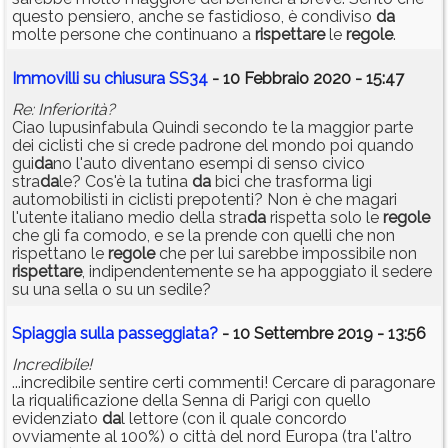
questo pensiero, anche se fastidioso, è condiviso
da
molte persone che continuano a
rispettare
le
regole
.
Immovilli su chiusura SS34
- 10 Febbraio 2020 - 15:47
Re: Inferiorità?
Ciao lupusinfabula Quindi secondo te la maggior parte
dei ciclisti che si crede padrone del mondo poi quando
gui
da
no l'auto diventano esempi di senso civico
stra
da
le? Cos'è la tutina
da
bici che trasforma ligi
automobilisti in ciclisti prepotenti? Non è che magari
l'utente italiano medio della stra
da
rispetta solo le
regole
che gli fa comodo, e se la prende con quelli che non
rispettano le
regole
che per lui sarebbe impossibile non
rispettare
, indipendentemente se ha appoggiato il sedere
su una sella o su un sedile?
Spiaggia sulla passeggiata?
- 10 Settembre 2019 - 13:56
Incredibile!
...incredibile sentire certi commenti! Cercare di paragonare
la riqualificazione della Senna di Parigi con quello
evidenziato
da
l lettore (con il quale concordo
ovviamente al 100%) o città del nord Europa (tra l'altro