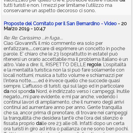
tutti turisti e non. I mezzi per limitarne l'utilizzo ma
conservarne un aspetto decoroso ci sono.
Proposte del Comitato per il San Bernardino - Video
- 20
Marzo 2019 - 10:47
Re: Re: Carissimo ...in fuga....
Ciao Giovanni% il mio commento era solo per
enfatizzare…...cercare di esprimere un concetto in poche
parole. E' chiaro che le 23 (soprattutto in estate) può
ritenersi un orario accettabile ma il problema italiano è un
altro. Vale a dire: IL RISPETTO DELLE
regole
. L'ospitalità
e la mentalità turistica non la si può fare solamente con
locali notturni, musica a tutto volume e schiamazzi per
l'intera notte...…...ed è invece quello che succede quasi
sempre. L'afflusso di turisti, qui sul lago ed in particolare
da
noi spon
da
Nord, è indirizzato verso i campeggi. Inutile
negarlo….mi pare evidente. e mi par anche, vedendo i
continui lavori di ampliamento, che il numero degli arrivi
continui ad aumentare anno per anno. Gente tranquilla
che sa, ancor prima di prenotare, di trovare nei campeggi
la tranquillità che desidera tant'è che l'ora del silenzio è
fissata proprio
da
lle ore 23 alle 08. Infatti dopo un certa
ora turisti in giro ad intra o pallanza ce ne sono ben pochi.