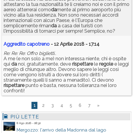
attestano la tua nazionalità te li creiamo noi e con il primo
aereo atterrerai como
da
mente al primo aeroporto più
vicino alla tua residenza. Non sono necessari accordi
internazionali con alcun Paese, è l'Europa che
semplicemente riman
da
a casa dei turisti con
l'impossibilità di tornarci per sempre! Semplice, no?
Aggredito capotreno
- 12 Aprile 2018 - 17:14
Re: Re: Re: Offro biglietti..
A me (e non solo a me) non interessa niente, chi è ospite
qui
da
noi, gratuitamente, deve
rispettare
le
regole
e leggi
meglio di chiunque altro. Devono sapere le leggi così
come vengono istruiti a dovere sui loro diritti (
stranamente quelli li sanno a menadito). Ci devono
rispettare
punto e basta, nessuna tolleranza nei loro
confronti!
1
2
3
4
5
6
7
»
PIÙ LETTE
8 Ago 2026 - 08:30
Mergozzo: l'arrivo della Madonna dal lago