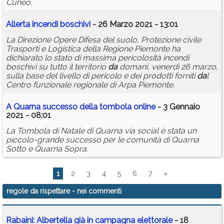
Cuneo.
Allerta incendi boschivi
- 26 Marzo 2021 - 13:01
La Direzione Opere Difesa del suolo, Protezione civile
Trasporti e Logistica della Regione Piemonte ha
dichiarato lo stato di massima pericolosità incendi
boschivi su tutto il territorio
da
domani, venerdì 26 marzo,
sulla base del livello di pericolo e dei prodotti forniti
da
l
Centro funzionale regionale di Arpa Piemonte.
A Quarna successo della tombola online
- 3 Gennaio
2021 - 08:01
La Tombola di Natale di Quarna via social è stata un
piccolo-grande successo per le comunità di Quarna
Sotto e Quarna Sopra.
1
2
3
4
5
6
7
»
regole da rispettare
- nei commenti
Rabaini: Albertella già in campagna elettorale
- 18