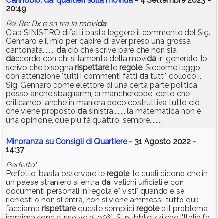
Cannobio: dai quartieri sulla movida
- 4 Settembre 2023 -
20:49
Re: Re: Dx e sn tra la movi
da
Ciao SINISTRO difatti basta leggere il commento del Sig.
Gennaro e il mio per capire di aver preso una grossa
cantonata........
da
ciò che scrive pare che non sia
da
ccordo con chi si lamenta della movi
da
in generale. Io
scrivo che bisogna
rispettare
le
regole
. Siccome leggo
con attenzione "tutti i commenti fatti
da
tutti" colloco il
Sig. Gennaro come elettore di una certa parte politica,
posso anche sbagliarmi, ci mancherebbe, certo che
criticando, anche in maniera poco costruttiva tutto ciò
che viene proposto
da
sinistra........ la matematica non è
una opinione, due più fà quattro, sempre........
Minoranza su Consigli di Quartiere
- 31 Agosto 2022 -
14:37
Perfetto!
Perfetto, basta osservare le
regole
, le quali dicono che in
un paese straniero si entra
da
i valichi ufficiali e con
documenti personali in regola e" visti" quando e se
richiesti o non si entra, non si viene ammessi; tutto qui:
facciamo
rispettare
queste semplici
regole
e il problema
immigrazione si risolve al 90%. Si pubblicizzi che l'Italia fa