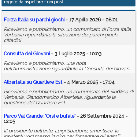
regole da rispettare
- nei post
Calendario
Forza Italia su parchi giochi
- 17 Aprile 2026 - 08:01
Annunci
Riceviamo e pubblichiamo, un comunicato di Forza Italia
Verbania riguar
da
nte la situazione dei parchi giochi
cittadini
Consulta dei Giovani
- 3 Luglio 2025 - 10:03
Riceviamo e pubblichiamo, una nota
dell'Amministrazione riguar
da
nte la Consulta dei Giovani.
Albertella su Quartiere Est
- 4 Marzo 2025 - 17:04
Riceviamo e pubblichiamo, un comunicato del Sin
da
co di
Verbania, Giandomenico Albertella, riguar
da
nte la
questione del Quartiere Est.
Parco Val Grande: "Orsi e bufale"
- 26 Settembre 2024 -
12:05
Ill presidente dell'ente, Luigi Spadone, smentisce 'le
insistenti voci messo in giro per fomentare gli animi''.