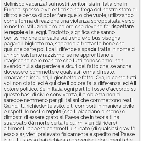
definisco vacanza) sui nostri territori, sia in Italia che in
Europa, spesso e volentieri se ne frega del nostro stato di
diritto e pensa di poter fare quello che vuole, utilizzando
come forma di reazione una violenza spropositata verso
le nostre Istituzioni e/o coloro che devono far
rispettare
le
regole
e le leggi. Tradotto, significa che sanno
benissimo che per salire sul treno e/o bus bisogna
pagare il biglietto ma, sapendo altrettanto bene che
qualche parte politica li difende a spa
da
tratta in nome di
un non esistente razzismo, se ne approfittano e
reagiscono nelle maniere che tutti conosciamo: non
avendo nulla
da
perdere e sicuri del fatto che, se anche
dovessero commettere qualsiasi forma di reato,
rimarranno impuniti, il giochetto è fatto. Ora, io come tutti
voi, non ci sto: ed è qui che il colore fa la differenza, ed è il
colore politico. Se in Italia ogni partito fosse d'accordo su
queste basi di civile convivenza, il problema non ci
sarebbe nemmeno per gli italiani che commettono reati.
Quindi, tu richiedente asilo, o ti comporti in maniera civile
e rispetti le nostre
regole
(che ti piacciano o meno) e
dimostri di essere grato al Paese che in teoria ti ha
strappato
da
morte certa (e qui mi vien
da
ridere)
altrimenti, appena commetti un reato (di qualsiasi gravità
esso sia), vieni prelevato fisicamente e spedito nel Paese
in cui tu stesso hai dichiarato provenire: i documenti che