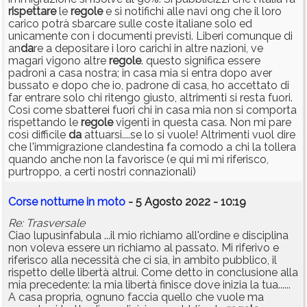
rispettare
le
regole
e si notifichi alle navi ong che il loro
carico potrà sbarcare sulle coste italiane solo ed
unicamente con i documenti previsti. Liberi comunque di
an
da
re a depositare i loro carichi in altre nazioni, ve
magari vigono altre
regole
. questo significa essere
padroni a casa nostra; in casa mia si entra dopo aver
bussato e dopo che io, padrone di casa, ho accettato di
far entrare solo chi ritengo giusto, altrimenti si resta fuori.
Così come sbatterei fuori chi in casa mia non si comporta
rispettando le
regole
vigenti in questa casa. Non mi pare
così difficile
da
attuarsi....se lo si vuole! Altrimenti vuol dire
che l'immigrazione clandestina fa comodo a chi la tollera
quando anche non la favorisce (e qui mi mi riferisco,
purtroppo, a certi nostri connazionali)
Corse notturne in moto
- 5 Agosto 2022 - 10:19
Re: Trasversale
Ciao lupusinfabula ...il mio richiamo all'ordine e disciplina
non voleva essere un richiamo al passato. Mi riferivo e
riferisco alla necessità che ci sia, in ambito pubblico, il
rispetto delle libertà altrui. Come detto in conclusione alla
mia precedente: la mia libertà finisce dove inizia la tua......
A casa propria, ognuno faccia quello che vuole ma