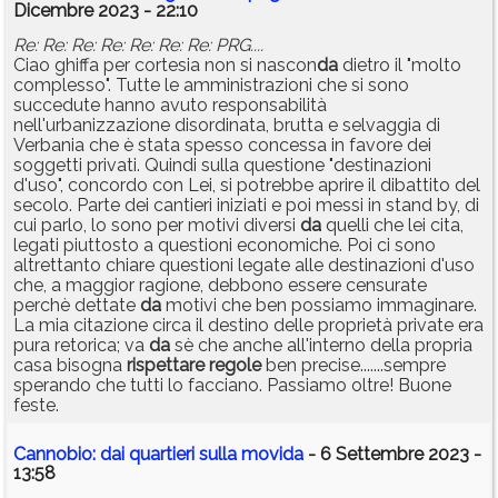
Dicembre 2023 - 22:10
Re: Re: Re: Re: Re: Re: Re: PRG....
Ciao ghiffa per cortesia non si nascon
da
dietro il "molto
complesso". Tutte le amministrazioni che si sono
succedute hanno avuto responsabilità
nell'urbanizzazione disordinata, brutta e selvaggia di
Verbania che è stata spesso concessa in favore dei
soggetti privati. Quindi sulla questione "destinazioni
d'uso", concordo con Lei, si potrebbe aprire il dibattito del
secolo. Parte dei cantieri iniziati e poi messi in stand by, di
cui parlo, lo sono per motivi diversi
da
quelli che lei cita,
legati piuttosto a questioni economiche. Poi ci sono
altrettanto chiare questioni legate alle destinazioni d'uso
che, a maggior ragione, debbono essere censurate
perchè dettate
da
motivi che ben possiamo immaginare.
La mia citazione circa il destino delle proprietà private era
pura retorica; va
da
sè che anche all'interno della propria
casa bisogna
rispettare
regole
ben precise.......sempre
sperando che tutti lo facciano. Passiamo oltre! Buone
feste.
Cannobio: dai quartieri sulla movida
- 6 Settembre 2023 -
13:58