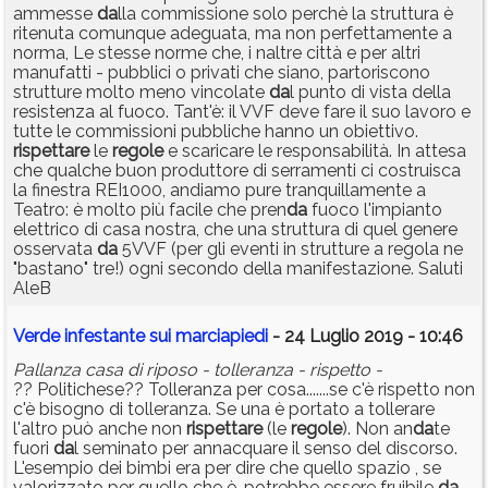
ammesse
da
lla commissione solo perchè la struttura è
ritenuta comunque adeguata, ma non perfettamente a
norma, Le stesse norme che, i naltre città e per altri
manufatti - pubblici o privati che siano, partoriscono
strutture molto meno vincolate
da
l punto di vista della
resistenza al fuoco. Tant'è: il VVF deve fare il suo lavoro e
tutte le commissioni pubbliche hanno un obiettivo.
rispettare
le
regole
e scaricare le responsabilità. In attesa
che qualche buon produttore di serramenti ci costruisca
la finestra REI1000, andiamo pure tranquillamente a
Teatro: è molto più facile che pren
da
fuoco l'impianto
elettrico di casa nostra, che una struttura di quel genere
osservata
da
5VVF (per gli eventi in strutture a regola ne
"bastano" tre!) ogni secondo della manifestazione. Saluti
AleB
Verde infestante sui marciapiedi
- 24 Luglio 2019 - 10:46
Pallanza casa di riposo - tolleranza - rispetto -
?? Politichese?? Tolleranza per cosa.......se c'è rispetto non
c'è bisogno di tolleranza. Se una è portato a tollerare
l'altro può anche non
rispettare
(le
regole
). Non an
da
te
fuori
da
l seminato per annacquare il senso del discorso.
L'esempio dei bimbi era per dire che quello spazio , se
valorizzato per quello che è, potrebbe essere fruibile
da