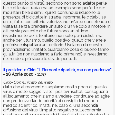
questo punto di vista), secondo non sono a
da
tte per le
biciclette
da
stra
da
, ma ad esempio sono perfette per
mountain bike e simili, quindi comunque riducono la
presenza di biciclette in stra
da
. Insomma, le ciclabili se
unite, fatte con criterio valorizzano un'area consetendo di
visitarla senza prendere un'auto o un veicolo a motore. In
ottica sia presente che futura sono un ottimo
investimento per il territorio, non solo per i ciclisti, ma
anche per il turismo, quello positivo, quello che viene e
preferisce
rispettare
un territorio. Usciamo
da
questo
provincialismo limitato. Guardiamo cosa di buono fanno
gli altri (se non riusciamo a farlo prima noi) e investiamo
nel rendere più sicure le strade per tutti.
Il presidente Cirio: “Il Piemonte ripartirà, ma con prudenza”
- 28 Aprile 2020 - 11:57
Cirio-Comunicato sensato
da
to che al momento sappiamo molto poco di questo
virus è molto saggio, visto i positivi risultati conseguenti
all'isolamento che iniziamo a vedere, continuare ad agire
con prudenza
da
ndo priorità ai consigli del mondo
medico scientifico. Infatti, nel caso di una secon
da
diffusione del virus, l'impatto negativo sull'economia
sarebbe molto maggiore dei benefici a breve. Sento che