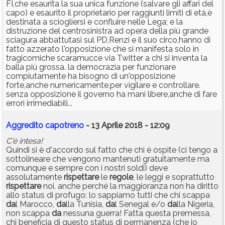
FI,che esaurita la sua unica funzione (salvare gli affari del
capo) e esaurito il proprietario per raggiunti limiti di età,è
destinata a sciogliersi e confluire nelle Lega; e la
distruzione del centrosinistra ad opera della più grande
sciagura abbattutasi sul PD,Renzi e il suo circo,hanno di
fatto azzerato l'opposizione che si manifesta solo in
tragicomiche scaramucce via Twitter a chi si inventa la
balla più grossa. la democrazia per funzionare
compiutamente ha bisogno di un'opposizione
forte,anche numericamente,per vigilare e controllare.
senza opposizione il governo ha mani libere,anche di fare
errori irrimediabili...
Aggredito capotreno
- 13 Aprile 2018 - 12:09
C'è intesa!
Quindi si è d'accordo sul fatto che chi è ospite (ci tengo a
sottolineare che vengono mantenuti gratuitamente ma
comunque e sempre con i nostri soldi) deve
assolutamente
rispettare
le
regole
, le leggi e soprattutto
rispettare
noi, anche perché la maggioranza non ha diritto
allo status di profugo: lo sappiamo tutti che chi scappa
da
l Marocco,
da
lla Tunisia,
da
l Senegal e/o
da
lla Nigeria,
non scappa
da
nessuna guerra! Fatta questa premessa,
chi beneficia di questo status di permanenza (che io