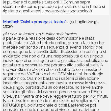
le p... piene di queste situazioni. Il Comune saprà
sicuramente come procedere per evitare che in futuro si
ripetano questi eventi (ovviamente sono ironico!).
Montani: "Quinta proroga al teatro"
- 30 Luglio 2019 -
19:39
più che un teatro, un bunker antiatomico
a parte che la relazione della commissione è stata
pubblicata sull'Albo Pretorio online, ma non fa altro che
mettere per iscritto una sequenza di eventi "storici" che
compongono la vicen
da
.
da
lla discussione in consiglio si
evidenziò che non ci fu una responsabilità di un singolo
individuo o di una singola entità giuridica (sia pubblica che
privata) ma concause che portano allo stallo attuale, A
me vien
da
dire che più che un teatro, la commissione
regionale dei VVF vuole che il CEM sia un ottimo rifugio
antiatomico. Ora, non bastano i sistemi di rilevazione
incendio e spegnimento, non basta la messa in sicurezza
delle singoli parti strutturali contestate, no serve anche
sostituire gli infissi dei camerini perchè non sono REI90.
Cioè, una finestra che deve reggere al fuoro per 90 minuti.
Fa nulla se in commercio non esiste: noi vogliamo un
RIFUGIO! più polifunzionale di così! Basterebbe poi
considerare che le proroghe ai vincoli normativi sono