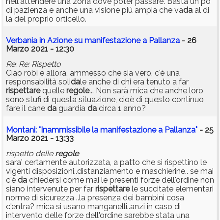
nell'attendere una zona dove poter passare. Basta un po'
di pazienza e anche una visione più ampia che va
da
al di
là del proprio orticello.
Verbania in Azione su manifestazione a Pallanza
- 26
Marzo 2021 - 12:30
Re: Re: Rispetto
Ciao robi e allora, ammesso che sia vero, c'è una
responsabilità soli
da
le anche di chi era tenuto a far
rispettare
quelle
regole
... Non sarà mica che anche loro
sono stufi di questa situazione, cioè di questo continuo
fare il cane
da
guardia
da
circa 1 anno?
Montani: "Inammissibile la manifestazione a Pallanza"
- 25
Marzo 2021 - 13:33
rispetto delle
regole
sara' certamente autorizzata, a patto che si rispettino le
vigenti disposizioni..distanziamento e maschierine.. se mai
c'è
da
chiedersi come mai le presenti forze dell'ordine non
siano intervenute per far
rispettare
le succitate elementari
norme di sicurezza ..la presenza dei bambini cosa
c'entra? mica si usano manganelli..anzi in caso di
intervento delle forze dell'ordine sarebbe stata una