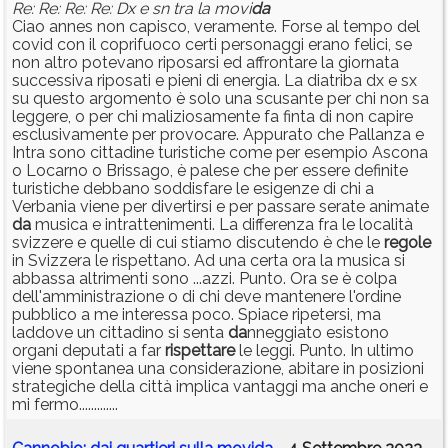
Re: Re: Re: Re: Dx e sn tra la movi
da
Ciao annes non capisco, veramente. Forse al tempo del
covid con il coprifuoco certi personaggi erano felici, se
non altro potevano riposarsi ed affrontare la giornata
successiva riposati e pieni di energia. La diatriba dx e sx
su questo argomento è solo una scusante per chi non sa
leggere, o per chi maliziosamente fa finta di non capire
esclusivamente per provocare. Appurato che Pallanza e
Intra sono cittadine turistiche come per esempio Ascona
o Locarno o Brissago, è palese che per essere definite
turistiche debbano soddisfare le esigenze di chi a
Verbania viene per divertirsi e per passare serate animate
da
musica e intrattenimenti. La differenza fra le località
svizzere e quelle di cui stiamo discutendo è che le
regole
in Svizzera le rispettano. Ad una certa ora la musica si
abbassa altrimenti sono ...azzi. Punto. Ora se è colpa
dell'amministrazione o di chi deve mantenere l'ordine
pubblico a me interessa poco. Spiace ripetersi, ma
laddove un cittadino si senta
da
nneggiato esistono
organi deputati a far
rispettare
le leggi. Punto. In ultimo
viene spontanea una considerazione, abitare in posizioni
strategiche della città implica vantaggi ma anche oneri e
mi fermo.............