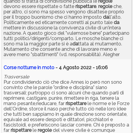
quando si tratta di condivisione pubblica le
regole
devono essere rispettate o fatte
rispettare
.
regole
che,
per altro, ci sono ma spesso vengono disattese proprio
per il troppo buonismo che ci hanno imposto
da
ll'alto.
Politicamente ed eticamente corretti al punto tale
da
mettere in discussione la convivenza civile di un'intera
nazione. A questo gioco del "vulemose bene" partecipano
tutti: politici/dirigenti/comparto. Le mosche bianche ci
sono ma la maggior parte si è a
da
ttata al mutamento.
Mutamento che consente anche di lavorare meno e
avere meno "sbattimenti" (vd. responsabilità). Alegher
Corse notturne in moto
- 4 Agosto 2022 - 16:06
Trasversale
Pur condividendo ciò che dice Annes io però non sono
convinto che le parole "ordine e disciplina" siano
trasversali; purtroppo ci sono alcuni che quando parli di
reprimere, castigare, punire, rimettere in riga, tenere la
mano pesante,rieducare, far
rispettare
le norme e le Forze
dell'Ordine, storce il naso perchè tutto ciò nelle loro idee
che tutti ben sappiamo in quale direzione sono orientate,
equivale ad essere despoti e dittatori, picchiatori e
fascistoidi, e preferiscono lasciar correre. Chi è preposto a
far
rispettare
le
regole
del vivere civile è comunque