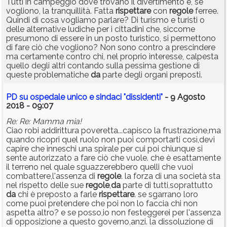
Tutti in campeggio dove trovano il divertimento e, se
vogliono, la tranquillità. Fatta
rispettare
con
regole
ferree.
Quindi di cosa vogliamo parlare? Di turismo e turisti o
delle alternative ludiche per i cittadini che, siccome
presumono di essere in un posto turistico, si permettono
di fare ciò che vogliono? Non sono contro a prescindere
ma certamente contro chi, nel proprio interesse, calpesta
quello degli altri contando sulla pessima gestione di
queste problematiche
da
parte degli organi preposti.
PD su ospedale unico e sindaci "dissidenti"
- 9 Agosto
2018 - 09:07
Re: Re: Mamma mia!
Ciao robi addirittura poveretta...capisco la frustrazione,ma
quando ricopri quel ruolo non puoi comportarti così,devi
capire che inneschi una spirale per cui poi chiunque si
sente autorizzato a fare ciò che vuole. che è esattamente
il terreno nel quale sguazzerebbero quelli che vuoi
combattere,l'assenza di
regole
. la forza di una società sta
nel rispetto delle sue
regole
,
da
parte di tutti,soprattutto
da
chi è preposto a farle
rispettare
. se sgarrano loro
come puoi pretendere che poi non lo faccia chi non
aspetta altro? e se posso,io non festeggerei per l'assenza
di opposizione a questo governo,anzi. la dissoluzione di