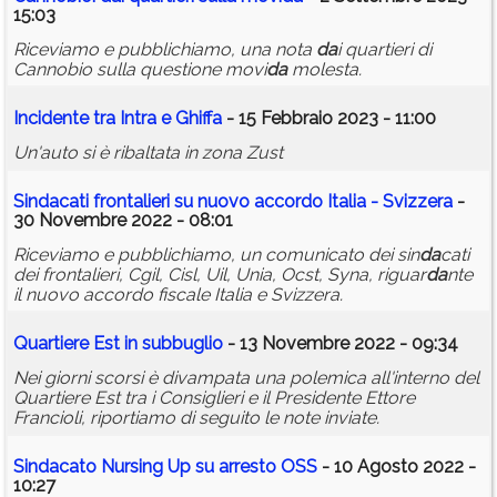
15:03
Riceviamo e pubblichiamo, una nota
da
i quartieri di
Cannobio sulla questione movi
da
molesta.
Incidente tra Intra e Ghiffa
- 15 Febbraio 2023 - 11:00
Un'auto si è ribaltata in zona Zust
Sin
da
cati frontalieri su nuovo accordo Italia - Svizzera
-
30 Novembre 2022 - 08:01
Riceviamo e pubblichiamo, un comunicato dei sin
da
cati
dei frontalieri, Cgil, Cisl, Uil, Unia, Ocst, Syna, riguar
da
nte
il nuovo accordo fiscale Italia e Svizzera.
Quartiere Est in subbuglio
- 13 Novembre 2022 - 09:34
Nei giorni scorsi è divampata una polemica all'interno del
Quartiere Est tra i Consiglieri e il Presidente Ettore
Francioli, riportiamo di seguito le note inviate.
Sin
da
cato Nursing Up su arresto OSS
- 10 Agosto 2022 -
10:27