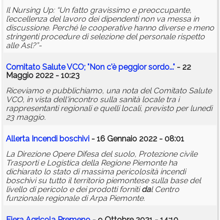
Il Nursing Up: “Un fatto gravissimo e preoccupante,
l’eccellenza del lavoro dei dipendenti non va messa in
discussione. Perché le cooperative hanno diverse e meno
stringenti procedure di selezione del personale rispetto
alle Asl?”-
Comitato Salute VCO; "Non c'è peggior sordo..."
- 22
Maggio 2022 - 10:23
Riceviamo e pubblichiamo, una nota del Comitato Salute
VCO, in vista dell'incontro sulla sanità locale tra i
rappresentanti regionali e quelli locali, previsto per lunedì
23 maggio.
Allerta Incendi boschivi
- 16 Gennaio 2022 - 08:01
La Direzione Opere Difesa del suolo, Protezione civile
Trasporti e Logistica della Regione Piemonte ha
dichiarato lo stato di massima pericolosità incendi
boschivi su tutto il territorio piemontese sulla base del
livello di pericolo e dei prodotti forniti
da
l Centro
funzionale regionale di Arpa Piemonte.
Fiera Agricola Premeno
- 9 Ottobre 2021 - 14:10