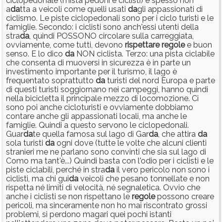
ciclopedonale (mista pedoni e ciclisti) e spesso non
a
da
tta a veicoli come quelli usati
da
gli appassionati di
ciclismo. Le piste ciclopedonali sono per i ciclo turisti e le
famiglie. Secondo: i ciclisti sono anch'essi utenti della
stra
da
, quindi POSSONO circolare sulla carreggiata,
ovviamente, come tutti, devono
rispettare
regole
e buon
senso. E lo dico
da
NON ciclista. Terzo: una pista ciclabile
che consenta di muoversi in sicurezza è in parte un
investimento importante per il turismo, il lago è
frequentato soprattutto
da
turisti del nord Europa e parte
di questi turisti soggiornano nei campeggi, hanno quindi
nella bicicletta il principale mezzo di locomozione. Ci
sono poi anche cicloturisti e ovviamente dobbiamo
contare anche gli appassionati locali, ma anche le
famiglie. Quindi a questo servono le ciclopedonali.
Guar
da
te quella famosa sul lago di Gar
da
, che attira
da
sola turisti
da
ogni dove (tutte le volte che alcuni clienti
stranieri me ne parlano sono convinti che sia sul lago di
Como ma tant'è...) Quindi basta con l'odio per i ciclisti e le
piste ciclabili, perché in stra
da
il vero pericolo non sono i
ciclisti, ma chi gui
da
veicoli che pesano tonnellate e non
rispetta né limiti di velocità, né segnaletica. Ovvio che
anche i ciclisti se non rispettano le
regole
possono creare
pericoli, ma sinceramente non ho mai riscontrato grossi
problemi, si perdono magari quei pochi istanti