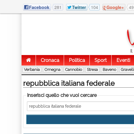
Facebook
281
Twitter
104
Google+
49
I
Cronaca
Politica
Sport
Eventi
Verbania
Omegna
Cannobio
Stresa
Baveno
Gravel
repubblica italiana federale
Inserisci quello che vuoi cercare