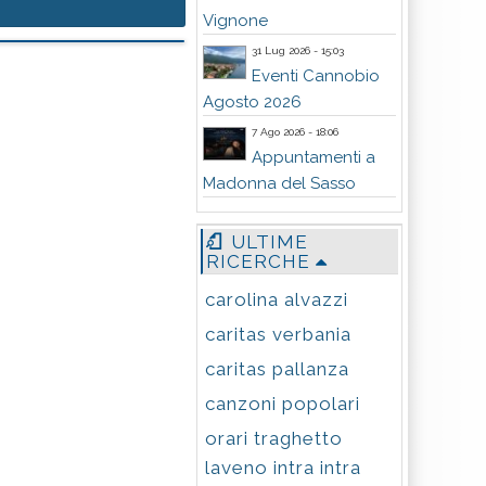
Vignone
31 Lug 2026 - 15:03
Eventi Cannobio
Agosto 2026
7 Ago 2026 - 18:06
Appuntamenti a
Madonna del Sasso
ULTIME
RICERCHE
carolina alvazzi
caritas verbania
caritas pallanza
canzoni popolari
orari traghetto
laveno intra intra