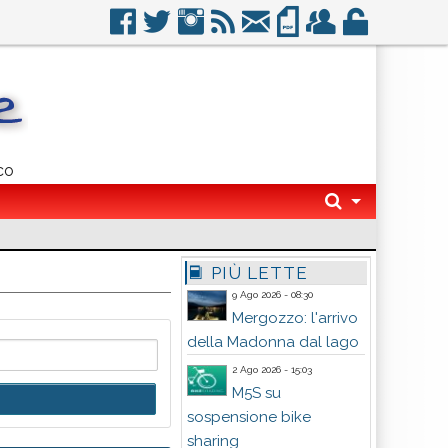
co
PIÙ LETTE
9 Ago 2026 - 08:30
Mergozzo: l'arrivo
della Madonna dal lago
2 Ago 2026 - 15:03
M5S su
sospensione bike
sharing