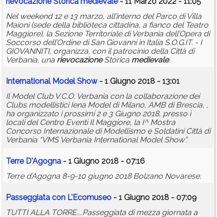
rievocazione
Storica
medievale
- 11 Marzo 2022 - 11:05
Nel weekend 12 e 13 marzo, all’interno del Parco di Villa
Maioni (sede della biblioteca cittadina, a fianco del Teatro
Maggiore), la Sezione Territoriale di Verbania dell’Opera di
Soccorso dell’Ordine di San Giovanni in Italia S.O.G.IT. - I
GIOVANNITI, organizza, con il patrocinio della Città di
Verbania, una
rievocazione
Storica
medievale
.
International Model Show
- 1 Giugno 2018 - 13:01
Il Model Club V.C.O. Verbania con la collaborazione dei
Clubs modellistici Iena Model di Milano, AMB di Brescia, ,
ha organizzato i prossimi 2 e 3 Giugno 2018, presso i
locali del Centro Eventi Il Maggiore, la I^ Mostra
Concorso Internazionale di Modellismo e Soldatini Città di
Verbania “VMS Verbania International Model Show”.
Terre D'Agogna
- 1 Giugno 2018 - 07:16
Terre d’Agogna 8-9-10 giugno 2018 Bolzano Novarese.
Passeggiata con L'Ecomuseo
- 1 Giugno 2018 - 07:09
TUTTI ALLA TORRE....Passeggiata di mezza giornata a