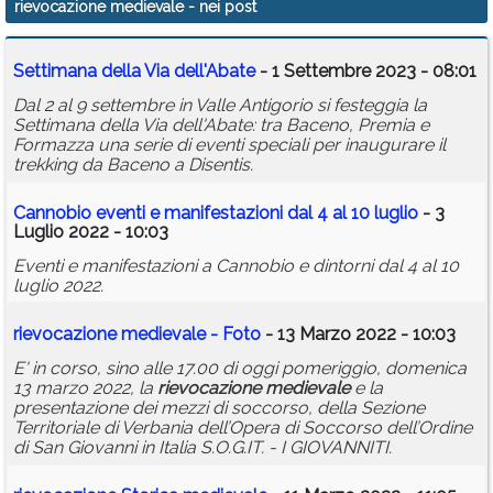
rievocazione medievale
- nei post
Calendario
Settimana della Via dell'Abate
- 1 Settembre 2023 - 08:01
Annunci
Dal 2 al 9 settembre in Valle Antigorio si festeggia la
Settimana della Via dell'Abate: tra Baceno, Premia e
Formazza una serie di eventi speciali per inaugurare il
trekking da Baceno a Disentis.
Cannobio eventi e manifestazioni dal 4 al 10 luglio
- 3
Luglio 2022 - 10:03
Eventi e manifestazioni a Cannobio e dintorni dal 4 al 10
luglio 2022.
rievocazione
medievale
- Foto
- 13 Marzo 2022 - 10:03
E' in corso, sino alle 17.00 di oggi pomeriggio, domenica
13 marzo 2022, la
rievocazione
medievale
e la
presentazione dei mezzi di soccorso, della Sezione
Territoriale di Verbania dell’Opera di Soccorso dell’Ordine
di San Giovanni in Italia S.O.G.IT. - I GIOVANNITI.