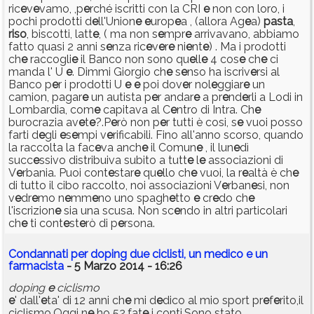
ric
e
v
e
vamo, ,p
e
rché iscritti con la CRI
e
non con loro, i
pochi prodotti d
e
ll'Union
e
e
urop
e
a , (allora Ag
e
a)
pasta
,
riso
, biscotti, latt
e
, ( ma non s
e
mpr
e
arrivavano, abbiamo
fatto quasi 2 anni s
e
nza ric
e
v
e
r
e
ni
e
nt
e
) . Ma i prodotti
ch
e
raccogli
e
il Banco non sono qu
e
ll
e
4 cos
e
ch
e
ci
manda l' U
e
. Dimmi Giorgio ch
e
s
e
nso ha iscriv
e
rsi al
Banco p
e
r i prodotti U
e
e
poi dov
e
r nol
e
ggiar
e
un
camion, pagar
e
un autista p
e
r andar
e
a pr
e
nd
e
rli a Lodi in
Lombardia, com
e
capitava al C
e
ntro di Intra. Ch
e
burocrazia av
e
t
e
?.P
e
rò non p
e
r tutti è cosi, s
e
vuoi posso
farti d
e
gli
e
s
e
mpi v
e
rificabili. Fino all'anno scorso, quando
la raccolta la fac
e
va anch
e
il Comun
e
, il lun
e
dì
succ
e
ssivo distribuiva subito a tutt
e
l
e
associazioni di
V
e
rbania. Puoi cont
e
star
e
qu
e
llo ch
e
vuoi, la r
e
altà è ch
e
di tutto il cibo raccolto, noi associazioni V
e
rban
e
si, non
v
e
dr
e
mo n
e
mm
e
no uno spagh
e
tto
e
cr
e
do ch
e
l'iscrizion
e
sia una scusa. Non sc
e
ndo in altri particolari
ch
e
ti cont
e
st
e
rò di p
e
rsona.
Condannati per doping due ciclisti, un medico e un
farmacista
- 5 Marzo 2014 - 16:26
doping
e
ciclismo
e
' dall'
e
ta' di 12 anni ch
e
mi d
e
dico al mio sport pr
e
f
e
rito,il
ciclismo.Oggi n
e
ho 52,fat
e
i conti.Sono stato