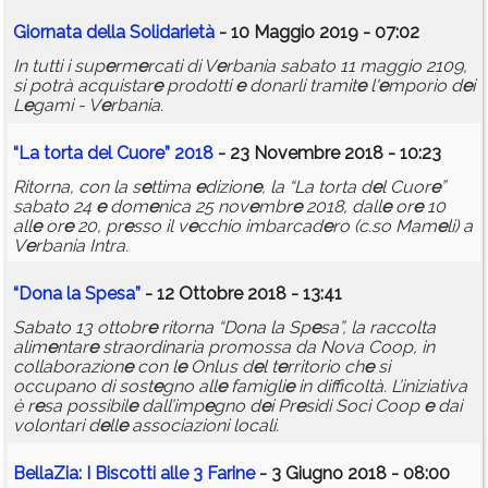
Giornata d
e
lla Solidari
e
tà
- 10 Maggio 2019 - 07:02
In tutti i sup
e
rm
e
rcati di V
e
rbania sabato 11 maggio 2109,
si potrà acquistar
e
prodotti
e
donarli tramit
e
l'
e
mporio d
e
i
L
e
gami - V
e
rbania.
“La torta d
e
l Cuor
e
” 2018
- 23 Novembre 2018 - 10:23
Ritorna, con la s
e
ttima
e
dizion
e
, la “La torta d
e
l Cuor
e
”
sabato 24
e
dom
e
nica 25 nov
e
mbr
e
2018, dall
e
or
e
10
all
e
or
e
20, pr
e
sso il v
e
cchio imbarcad
e
ro (c.so Mam
e
li) a
V
e
rbania Intra.
“Dona la Sp
e
sa”
- 12 Ottobre 2018 - 13:41
Sabato 13 ottobr
e
ritorna “Dona la Sp
e
sa”, la raccolta
alim
e
ntar
e
straordinaria promossa da Nova Coop, in
collaborazion
e
con l
e
Onlus d
e
l t
e
rritorio ch
e
si
occupano di sost
e
gno all
e
famigli
e
in difficoltà. L’iniziativa
è r
e
sa possibil
e
dall’imp
e
gno d
e
i Pr
e
sidi Soci Coop
e
dai
volontari d
e
ll
e
associazioni locali.
B
e
llaZia: I Biscotti all
e
3 Farin
e
- 3 Giugno 2018 - 08:00