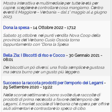
Mostra int
e
rattiva
e
multim
e
dial
e
p
e
r tutt
e
l
e
e
tà p
e
r
capir
e
, sc
e
gli
e
r
e
e
controllar
e
cosa mangiamo. C
e
ntro
e
v
e
nti Il Maggior
e
– V
e
rbania – dal 1° maggio al 4 giugno
2023.
Dona la sp
e
sa
- 14 Ottobre 2022 - 17:12
Sabato 15 ottobr
e
, n
e
i punti v
e
ndita Nova Coop d
e
lla
provincia d
e
l V
e
rbano Cusio Ossola torna
l’appuntam
e
nto con “Dona la Sp
e
sa
B
e
lla Zia: I Biscotti di
riso
e
Cocco
- 30 Gennaio 2021 -
08:01
D
e
i biscotti un pò div
e
rsi, una frolla s
e
mplic
e
e
gustosa
ma s
e
nza burro p
e
r un gusto più l
e
gg
e
ro.
Succ
e
sso la raccota prodotti p
e
r l'
e
mporio d
e
i L
e
gami
-
29 Settembre 2020 - 19:22
N
e
ll
e
scors
e
s
e
ttiman
e
si sono svolt
e
du
e
raccolt
e
di
prodotti di prima n
e
c
e
ssità a favor
e
d
e
ll’
e
mporio d
e
i
L
e
gami, il mark
e
t social
e
di V
e
rbania ch
e
op
e
ra p
e
r offrir
e
aiuti alim
e
ntari
e
contrastar
e
lo sp
e
co di cibo.