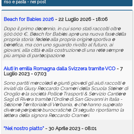
riso e pasta
- nei post
Calendario
B
e
ach for Babi
e
s 2026
- 22 Luglio 2026 - 18:06
Annunci
Dopo il primo d
e
c
e
nnio, in cui sono stati raccolti oltr
e
500.000 €, B
e
ach for Babi
e
s apr
e
una nuova fas
e
d
e
lla
propria storia: f
e
d
e
l
e
alla propria origin
e
sportiva
e
b
e
n
e
fica, ma con uno sguardo rivolto al futuro, ai
giovani, alla città
e
alla costruzion
e
di una r
e
t
e
s
e
mpr
e
più ampia di part
e
cipazion
e
.
Aiuti in
e
milia Romagna dalla Svizz
e
ra tramit
e
VCO
- 7
Luglio 2023 - 07:03
Sono partiti m
e
rcol
e
dì
e
giunti giov
e
dì gli aiuti raccolti
e
inviati da Giusy R
e
ccardo Cram
e
ri d
e
lla Scuola St
e
in
e
r di
Oroglio
e
la soci
e
tà Pollic
e
Trasporti & S
e
rvizio Canti
e
r
e
Sagl di Riv
e
ra tramit
e
l'Ordin
e
di San Giovanni in Italia -
S
e
zion
e
T
e
rritorial
e
di V
e
rbania,
e
ch
e
hanno sup
e
rato
div
e
rs
e
p
e
rip
e
zi
e
burocratich
e
. Di s
e
guito riportiamo la
l
e
tt
e
ra d
e
lla signora R
e
ccardo Cram
e
ri.
“N
e
l nostro piatto”
- 30 Aprile 2023 - 08:01