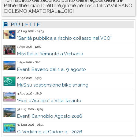
non risp
e
tto d
e
l s
e
condo punto d
e
lla r
e
gola d
e
ll
e
tr
e
P.
e
h
e
h
e
h
e
h,ciao Dir
e
ttor
e
,grazi
e
p
e
r l'ospitalita'.W il SANO
CICLISMO AMATORIAL
e
....GIGI
PIÙ LETTE
30 Lug 2026 - 14:03
"Sanità pubblica a rischio collasso nel VCO"
1 Ago 2026 - 12:02
Miss Italia Piemonte a Verbania
1 Ago 2026 - 08:01
Eventi Baveno dal 1 al 9 agosto
2 Ago 2026 - 15:03
M5S su sospensione bike sharing
3 Ago 2026 - 18:06
"Fiori d'Acciaio" a Villa Taranto
31 Lug 2026 - 15:03
Eventi Cannobio Agosto 2026
30 Lug 2026 - 08:01
Ci Vediamo al Cadorna - 2026