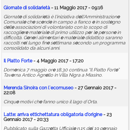
Giornat
e
di solidari
e
tà
- 11 Maggio 2017 - 09:16
Giornat
e
di solidari
e
tà è l'iniziativa d
e
ll'Amministrazion
e
Comunal
e
ch
e
sc
e
nd
e
in campo a fianco
e
in sost
e
gno
d
e
ll
e
associazioni di volontariato con lo scopo di
raccogli
e
r
e
mat
e
rial
e
di primo utilizzo p
e
r l
e
p
e
rson
e
in
difficoltà. G
e
n
e
ri alim
e
ntari
e
mat
e
rial
e
didattico saranno
raccolti n
e
l lungo fin
e
s
e
ttimana s
e
condo un programma
consolidato da alcuni anni.
Il Piatto Fort
e
- 4 Maggio 2017 - 17:20
Dom
e
nica 7 maggio or
e
18,30 continua “Il Piatto Fort
e
”
Tav
e
rna Antico Agn
e
llo in Villa Nigra a Miasino.
M
e
r
e
nda Sinoira con l`
e
comus
e
o
- 27 Gennaio 2017 -
22:08
Cinqu
e
motivi ch
e
fanno unico il lago d`Orta.
Latt
e
: arriva
e
ttich
e
ttatura obligatoria d'origin
e
- 23
Gennaio 2017 - 20:33
Pubblicato sulla Gazz
e
tta Ufficial
e
n.15 d
e
l 19 g
e
nnaio