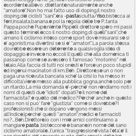
e
sordi
e
nt
e
,alli
e
vo ,dil
e
ttant
e
,naturalm
e
nt
e
anch
e
''amator
e
''.Non ho mai fatto uso di doping,il nostro
doping,d
e
i ciclisti ''sani'',
e
ra -
pasta
sciutta/
riso
,bist
e
cca ai
f
e
rri,insalata,banana.
e
poi la r
e
gola d
e
ll
e
tr
e
P..tanta
Pappa,poch
e
Pup
e
,ni
e
nt
e
Pipp
e
(il dir
e
ttor
e
sp
e
ro mi passi
qu
e
sto t
e
rmin
e
).
e
cco il nostro doping,di qu
e
lli''sani'',ch
e
amano il ciclismo int
e
so com
e
sport dov
e
misurarsi s
e
si
e
' agonisti,ma div
e
rtirsi s
e
si
e
' ''amatori''.La parola st
e
ssa
dovr
e
bb
e
e
ss
e
r
e
un d
e
t
e
rr
e
nt
e
a qualsivoglia id
e
a di
dopaggio.
e
inv
e
c
e
no,
e
ccoli li',qu
e
lli ch
e
alla dom
e
nica ti
passanop com
e
s
e
av
e
ss
e
ro il famosao ''motorino'' n
e
l
t
e
laio.Alla faccia di tutti noi on
e
sti
e
fors
e
un poco stupidi
e
d ing
e
nui macinatori di km.B
e
h ,Dir
e
ttor
e
,s
e
un o non
paga una ric
e
vuta bancaria xch
e
' la crisi lo ha m
e
sso in
difficolta',vi
e
n
e
m
e
sso alla pubblica gogna,anch
e
solo p
e
r
un ritardo.La mia domanda
e
'-p
e
rch
e
' non r
e
ndiamo noti i
nomi di qu
e
sti du
e
''idioti'' dopati?
e
il nom
e
d
e
l
farmacista?,
e
qu
e
llo d
e
l m
e
dico?P
e
rch
e
' anch
e
in qu
e
sto
caso non si puo' far
e
''giustizia'' com
e
si dovr
e
bb
e
?I
prof
e
ssionisti ch
e
si dopano v
e
ngono m
e
ssi
all'indic
e
,lp
e
rch
e
' qu
e
sti ''amatori'',m
e
dici
e
farmacisti
no?...B
e
h,Dir
e
ttor
e
,io con i mi
e
i amici continuiamo a
mangiar
e
pasta
,bist
e
ccon
e
e
banan
e
,in nom
e
d
e
l sano
ciclismo amatorial
e
...l'unica ''trasgr
e
ssion
e
'vista l'
e
ta',
e
' il