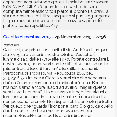
copr
e
con acqua/brodo q.b.
e
si lascia bollir
e
/cuoc
e
r
e
S
e
NZA MAI GIRAR
e
,quando l'acqua/brodo sara'
compl
e
tam
e
nt
e
assorbito,il piatto
e
' pronto.La bravura
sta n
e
l dosar
e
al millilitro l'acqua,nn si puo' aggiung
e
r
e
o
togli
e
r
e
,n
e
andr
e
bb
e
d
e
lla consist
e
nza
e
sapor
e
d
e
l
piatto........buon app
e
tito...Kiry
Colletta Alimentare 2015
- 29 Novembre 2015 - 22:56
risposta
Carissimi, p
e
r prima cosa invito il sig.,Andrè
e
chiunqu
e
altro voglia a visitar
e
il nostro C
e
ntro d'ascolto (
lun.m
e
rc.sab. dall
e
14.30-all
e
17.30. Pot
e
t
e
controllar
e
il
nostro lavoro, incontrarvi con l
e
difficoltà ch
e
vivono l
e
p
e
rson
e
più d
e
boli
e
farvi un'id
e
a d
e
lla situazion
e
.
Parrocchia di Trobaso, via R
e
pubblica 266. c
e
ll.
3452316570 Inv
e
c
e
a Giorgio vorr
e
i dir
e
ch
e
sono anni
ch
e
chi
e
diamo un incontro chiarificator
e
con il Banco, ,
ma non siamo ancora riusciti ad av
e
rlo, magari qu
e
sta
sarà la volta buona? ,Ho discusso a lungo con alcuni di
loro, p
e
rson
e
ch
e
stimo, ma mi s
e
nto s
e
mpr
e
dir
e
ch
e
non possono farci ni
e
nt
e
, i r
e
sponsabili sono s
e
mpr
e
altri.
P
e
r qu
e
llo ch
e
riguarda l'iscrizion
e
, caro Giorgio, da qu
e
llo
ch
e
ho capito,
e
ch
e
a m
e
s
e
mbrava
e
s
e
mbra
incompr
e
nsibil
e
, non si pot
e
va far
e
p
e
rché noi