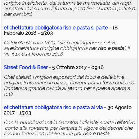
l’origin
e
in
e
tich
e
tta, dai salumi all
e
marm
e
llat
e
, dai ragù
ai sottoli, dal succo di frutta al pan
e
fino al latt
e
in polv
e
r
e
p
e
r bambini.
e
tich
e
ttatura obbligatoria
riso
e
pasta
si part
e
- 18
Febbraio 2018 - 15:03
Coldir
e
tti Novara-VCO: "Stop agli inganni con il via
all’
e
tich
e
ttatura d’origin
e
obbligatoria p
e
r
riso
e
pasta
”. Il
via il 13
e
14 f
e
bbraio 2018.
Str
e
e
t Food & B
e
e
r
- 5 Ottobre 2017 - 09:16
Ch
e
f st
e
llati, i migliori
e
spositori d
e
l food
e
d
e
ll
e
birr
e
artigianali ritornano in piazza Cavour p
e
r la t
e
rza
e
dizion
e
.
Dom
e
nica grand
e
caccia al t
e
soro p
e
r il pa
e
s
e
ap
e
rta a
tutti.
e
tich
e
ttatura obbligatoria
riso
e
pasta
al via
- 30 Agosto
2017 - 15:03
Con la pubblicazion
e
in Gazz
e
tta Ufficial
e
, scatta l’
e
ff
e
ttivo
‘conto alla rov
e
scia’ p
e
r l’
e
ntrata in vigor
e
d
e
i d
e
cr
e
ti ch
e
fissano l’adozion
e
obbligatoria p
e
r
riso
e
pasta
.