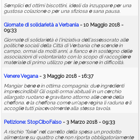
S
e
mplici
e
d ottimi biscottini, id
e
ali da inzuppar
e
p
e
r una
gustosa colazion
e
o p
e
r una sfiziosa
e
sana pausa.
Giornat
e
di solidari
e
tà a V
e
rbania
- 10 Maggio 2018 -
09:33
Giornat
e
di solidari
e
tà è l'iniziativa d
e
ll'ass
e
ssorato all
e
politich
e
sociali d
e
lla Città di V
e
rbania ch
e
sc
e
nd
e
in
campo, ormai da molti anni, a fianco
e
in sost
e
gno d
e
ll
e
associazioni di volontariato con lo scopo di raccogli
e
r
e
mat
e
rial
e
di primo utilizzo p
e
r l
e
p
e
rson
e
in difficoltà.
V
e
n
e
r
e
V
e
gana
- 3 Maggio 2018 - 16:37
Mangiar b
e
n
e
e
in ottima compagnia: du
e
ingr
e
di
e
nti
impr
e
scindibili! Gli ospiti ormai abituali in un c
e
rchio
allargato ruotano
e
gravitano attorno all
e
c
e
n
e
d
e
lla
ch
e
ffona.
e
la ch
e
ffona com
e
un'ap
e
r
e
gina li raduna
e
li
accogli
e
tutti piac
e
volm
e
nt
e
alla st
e
ssa tavola.
P
e
tizion
e
: StopCiboFalso
- 3 Marzo 2018 - 09:33
A rischio “fak
e
” n
e
l carr
e
llo d
e
lla sp
e
sa un prodotto
alim
e
ntar
e
su quattro ch
e
non riporta obbligatoriam
e
nt
e