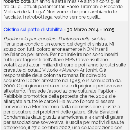
roberto
cota
(un anno e sette mesi) e altri 22 consiglieri,
tra cui gli attuali parlamentari Paolo Tiramani e Riccardo
Molinari della Lega". Non vorrei che, pur cambiando le
facciate, i retrobottega restino sempre quelli....
Cristina sul patto di stabilità
- 30 Marzo 2014 - 10:05
Paolino x la par-condicio. Pantheon della sinistra
Per la par-condicio un elenco dei degni di sinistra. Mi
scuso con tutti coloro erroneamente NON inseriti
nell'elenco per errore. Per non infierire non sono inseriti
tutti i protagonisti dell'affaire MPS (dove risultano
volatilizzati alcuni miliardi di euro e poi fanno le pulci sulle
cravatte di
cota
...) Vittorio «Alvaro» Antonini. Già
responsabile della colonna romana Br, coinvolto
sequestro Dozier, arrestato nel 1985, è in semilibertà dal
2000. Ogni giorno entra ed esce di prigione per lavorare
all'esterno. Presiede l'associazione culturale Papillon-
Rebibbia promotrice della protesta che nel 2004 si è
allargata a tutte le carceri Ha avuto l'onore di essere
convocato a Montecitorio dalla commissione-giustizia
per discutere dei problemi delle galere. Silvia Baraldini.
Condannata dalla giustizia americana a 43 anni di galera
per associazione sovversiva, è uscita per motivi di salute
ottenendo, il 27 dicembre 2002, una collaborazione con