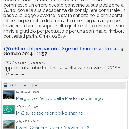
commesso un errore questo concerne la sua posizione a
Gurro: dove la sua decadenza da consigliere comunale, in
base alla legge Severino, è stata sancita nei giorni scorsi.
Infine, mi permetta di formularle i miei migliori auguri per
la vicenda Rimborsopoli nella quale è stato chiesto il suo
rinvio a giudizio per peculato e per una somma di rimborsi
contestati pari a € 144.026,55.
170 chilometri per partorire 2 gemelli: muore la bimba
- 9
Gennaio 2014 - 11:57
170 km per partorire
eppure
cota
roberto
dice "la sanità va benissimo" COSA
FA LI..............
PIÙ LETTE
9 Ago 2026 - 08:30
Mergozzo: l'arrivo della Madonna dal lago
2 Ago 2026 - 15:03
M5S su sospensione bike sharing
3 Ago 2026 - 08:01
Eventi Cannero Riviera Agosto 2026