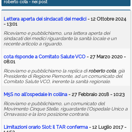
roberto cota
- nei post
Calendario
Lettera aperta dei sindacati dei medici
- 12 Ottobre 2024
Annunci
- 13:01
Riceviamo e pubblichiamo, una lettera aperta dei
sindacati dei medici riguardante la sanità locale e un
recente articolo a riguardo.
cota
risponde a Comitato Salute VCO
- 27 Marzo 2020 -
08:01
Riceviamo e pubblichiamo la replica di
roberto
cota
, già
Presidente di Regione Piemonte, ad un comunicato del
Comitato Salute VCO, inerente la sanità regionale.
M5S no all'ospedale in collina
- 27 Febbraio 2018 - 10:23
Riceviamo e pubblichiamo, un comunicato del
Movimento Cinque Stelle, riguardante l'Ospedale Unico a
Ornavasso e la loro posizione contraria.
Limitazioni orario Slot: il TAR conferma
- 12 Luglio 2017 -