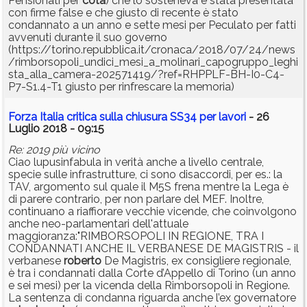
Pensionati per
cota
) che lo sosteneva è stata presentata
con firme false e che giusto di recente è stato
condannato a un anno e sette mesi per Peculato per fatti
avvenuti durante il suo governo
(https://torino.repubblica.it/cronaca/2018/07/24/news
/rimborsopoli_undici_mesi_a_molinari_capogruppo_leghi
sta_alla_camera-202571419/?ref=RHPPLF-BH-I0-C4-
P7-S1.4-T1 giusto per rinfrescare la memoria)
Forza Italia critica sulla chiusura SS34 per lavori
- 26
Luglio 2018 - 09:15
Re: 2019 più vicino
Ciao lupusinfabula in verità anche a livello centrale,
specie sulle infrastrutture, ci sono disaccordi, per es.: la
TAV, argomento sul quale il M5S frena mentre la Lega è
di parere contrario, per non parlare del MEF. Inoltre,
continuano a riaffiorare vecchie vicende, che coinvolgono
anche neo-parlamentari dell'attuale
maggioranza:"RIMBORSOPOLI IN REGIONE, TRA I
CONDANNATI ANCHE IL VERBANESE DE MAGISTRIS - il
verbanese
roberto
De Magistris, ex consigliere regionale,
è tra i condannati dalla Corte d’Appello di Torino (un anno
e sei mesi) per la vicenda della Rimborsopoli in Regione.
La sentenza di condanna riguarda anche l’ex governatore