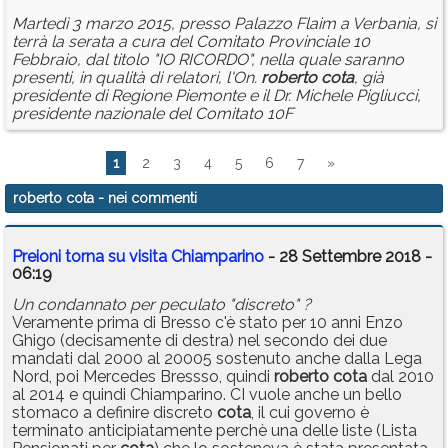
Martedì 3 marzo 2015, presso Palazzo Flaim a Verbania, si
terrà la serata a cura del Comitato Provinciale 10
Febbraio, dal titolo "IO RICORDO", nella quale saranno
presenti, in qualità di relatori, l'On.
roberto
cota
, già
presidente di Regione Piemonte e il Dr. Michele Pigliucci,
presidente nazionale del Comitato 10F
1
2
3
4
5
6
7
»
roberto cota
- nei commenti
Preioni torna su visita Chiamparino
- 28 Settembre 2018 -
06:19
Un condannato per peculato "discreto" ?
Veramente prima di Bresso c'è stato per 10 anni Enzo
Ghigo (decisamente di destra) nel secondo dei due
mandati dal 2000 al 20005 sostenuto anche dalla Lega
Nord, poi Mercedes Bressso, quindi
roberto
cota
dal 2010
al 2014 e quindi Chiamparino. CI vuole anche un bello
stomaco a definire discreto
cota
, il cui governo è
terminato anticipiatamente perchè una delle liste (Lista