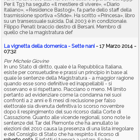
Per il Tg3 ha seguito «Il mestiere di vivere», «Diario
Italiano», «Residence Bastogi», fa parte dello staff della
trasmissione sportiva «Sfide». Ha scritto «Princesa», libro
su un transessuale suicida. Dal 2003 è in condizionale.
Filippo Penati: braccio destro di Bersani. Membro di
quello che la magistratura def
La vignetta della domenica - Sette nani
- 17 Marzo 2014 -
07:32
Per Michele Giovine
In uno Stato di diritto, quale è la Repubblica Italiana,
esiste per consuetudine e prassi un principio in base al
quale le sentenze della Magistratura - a maggior ragione
quando esse sono definitive ed inappellabili - si
osservano e si rispettano. Piacciano o meno. Mi limito
pertanto ad evidenziare come la condanna nei suoi
confronti a 2 anni e 8 mesi di reclusione per falso
elettorale sia divenuta definitiva lo scorso novembre
dopo il respingimento del suo ricorso dalla Corte di
Cassazione. Quanto alle vicende regionali, sono note le
sentenze del Tar del Piemonte che ha annullato le
elezioni del 2010 causa la presenza di una lista irregolare
e del Consiglio di Stato che ha respinto il ricorso di
roberto
cota
. E infatti si tornerà a votare. Se ho