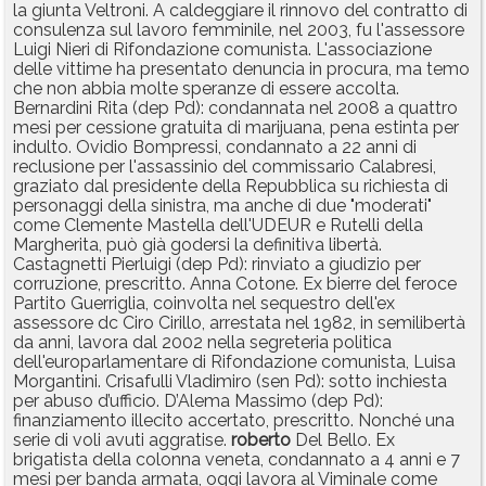
la giunta Veltroni. A caldeggiare il rinnovo del contratto di
consulenza sul lavoro femminile, nel 2003, fu l'assessore
Luigi Nieri di Rifondazione comunista. L'associazione
delle vittime ha presentato denuncia in procura, ma temo
che non abbia molte speranze di essere accolta.
Bernardini Rita (dep Pd): condannata nel 2008 a quattro
mesi per cessione gratuita di marijuana, pena estinta per
indulto. Ovidio Bompressi, condannato a 22 anni di
reclusione per l'assassinio del commissario Calabresi,
graziato dal presidente della Repubblica su richiesta di
personaggi della sinistra, ma anche di due "moderati"
come Clemente Mastella dell'UDEUR e Rutelli della
Margherita, può già godersi la definitiva libertà.
Castagnetti Pierluigi (dep Pd): rinviato a giudizio per
corruzione, prescritto. Anna Cotone. Ex bierre del feroce
Partito Guerriglia, coinvolta nel sequestro dell'ex
assessore dc Ciro Cirillo, arrestata nel 1982, in semilibertà
da anni, lavora dal 2002 nella segreteria politica
dell'europarlamentare di Rifondazione comunista, Luisa
Morgantini. Crisafulli Vladimiro (sen Pd): sotto inchiesta
per abuso d’ufficio. D’Alema Massimo (dep Pd):
finanziamento illecito accertato, prescritto. Nonché una
serie di voli avuti aggratise.
roberto
Del Bello. Ex
brigatista della colonna veneta, condannato a 4 anni e 7
mesi per banda armata, oggi lavora al Viminale come