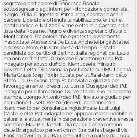
segretario particolare di Francesco Bonato,
sottosegretario agli Interni per Rifondazione comunista.
Sergio D'Elia. Dirigente di Prima linea, sconta 12 anni di
carcere. Liberato e ottenuta la riabilitazione, entra nel
partito radicale. Nel 2006 viene eletto alla Camera nella
lista della Rosa nel Pugno e diventa segretario d'aula di
Montecitorio. Fra polemiche e proteste, ovviamente
inascoltate. Alessandra De Luca. Anche lei brigatista nel
processo Moro, è in semilibertà da tempo. È stata
candidata col partito di Bertinotti alle regionali del Lazio,
ma non ce l'ha fatta. Genovese Fracantonio (dep Pd):
indagato per abuso d’ufficio. Idem Josefa: ministro
governo Letta. Dimissionaria per furbate sull’IMU Laganà
Maria Grazia (dep Pd): imputata per truffa ai danni dello
Stato. Lolli Giovanni (dep Pd): rinviato a giudizio per
favoreggiamento , prescritto. Lumia Giuseppe (dep Pd):
indagato per diffamazione. Querelato dal suo ex addetto
stampa. Luongo Antonio (dep Pd): rinviato a giudizio per
corruzione. Lusetti Renzo (dep Pd): condannato a
risarcimento per consulenze ingiustificate. Lusi Luigi
(Misto-eletto Pd): indagato per appropriazione indebita e
calunnia, è attualmente in carcerazione preventiva e resta
senatore. Maurizio Jannelli. Già capocolonna romano
delle Br, ergastolo per vari crimini (tra cui la strage di via
Fani) ha lavorato alla Rai come autore a partire dal 1999.