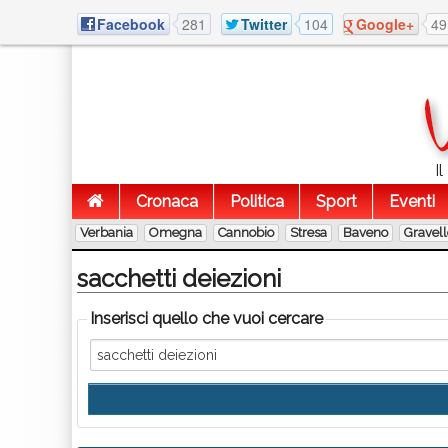
Facebook
281
Twitter
104
Google+
49
I
Cronaca
Politica
Sport
Eventi
Verbania
Omegna
Cannobio
Stresa
Baveno
Gravel
sacchetti deiezioni
Inserisci quello che vuoi cercare