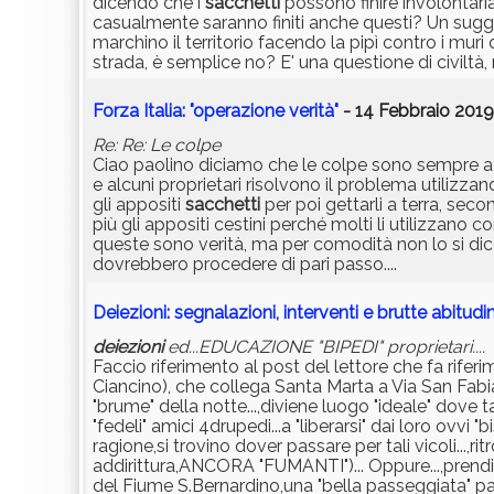
dicendo che i
sacchetti
possono finire involontari
casualmente saranno finiti anche questi? Un sugger
marchino il territorio facendo la pipì contro i muri
strada, è semplice no? E' una questione di civiltà
Forza Italia: "operazione verità"
- 14 Febbraio 2019
Re: Re: Le colpe
Ciao paolino diciamo che le colpe sono sempre a met
e alcuni proprietari risolvono il problema utilizza
gli appositi
sacchetti
per poi gettarli a terra, seco
più gli appositi cestini perché molti li utilizzan
queste sono verità, ma per comodità non lo si dic
dovrebbero procedere di pari passo....
Deiezioni: segnalazioni, interventi e brutte abitudin
deiezioni
ed...EDUCAZIONE "BIPEDI" proprietari....
Faccio riferimento al post del lettore che fa riferim
Ciancino), che collega Santa Marta a Via San Fabia
"brume" della notte...,diviene luogo "ideale" dove 
"fedeli" amici 4drupedi...a "liberarsi" dai loro ovvi 
ragione,si trovino dover passare per tali vicoli...,r
addirittura,ANCORA "FUMANTI")... Oppure...,prendiam
del Fiume S.Bernardino,una "bella passeggiata" pa