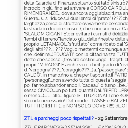
della Guardia di Finanza,soltanto sul lato sinistro
incrocio in giù, fino ad arrivare a CORSO CAIROLI...
RIMEMBRANZE...,dove,ancora oggi,sbiaditi,ma ancor
Guerre...)...,si riduce,sui due lembi di "prato" (???
larghezza,cerca di sfruttare,ovviamente cercand
la strada in doppio senso...), che conducono al Cai
"SLALOM GIGANTE",per evitare i cumuli d
deiezio
"lembi di terreno","lanciato giù...dalle finestre dell
proprio LETAMAIO!...,"sfruttato" come ripeto,dai "
degli altri???.... ??? Voglio mettermi comunque anche
che...definirei..."EDUCATI" con la cittadinanza TUTT
detto che,spesso...,trovare cestini,lungo i tragitti c
propri..."MIRAGGI" É anche vero che,il grado di "civi
d..."vergogna"???...,"coraggio???...)a..."passeggiare" 
CALDO"...in mano,fino a che,per l'appunto,il FAT
"personaggi"...,non avendo tutta di questa "saggia
poi fanno,abbandonando il "cadeau" d turno...,bell'e i
senso CIVICO...un pò tutti quanti! Dai..."BIPEDI
o meno...)... ..., alle... figure ISTITUZIONALI 
si renda necessario! Daltronde... TASSE e BALZEL
TUTTI I DIRITTI (...e NON SOLO DOVERI!!!),di
ZTL e parcheggi poco rispettati?
- 29 Settembre 
ZTL E PARCHEGGIO SELVAGGIO .... E NON SOLO