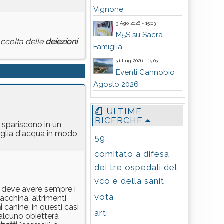
Vignone
3 Ago 2026 - 15:03
M5S su Sacra
accolta delle
deiezioni
Famiglia
31 Lug 2026 - 15:03
Eventi Cannobio
Agosto 2026
ULTIME
RICERCHE
spariscono in un
iglia d'acqua in modo
5g.
comitato a difesa
dei tre ospedali del
vco e della sanit
e deve avere sempre i
vota
cchina, altrimenti
i
canine: in questi casi
art
ualcuno obietterà