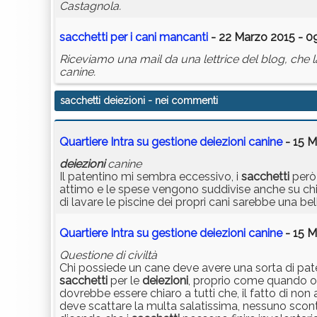
Castagnola.
sacchetti
per i cani mancanti
- 22 Marzo 2015 - 0
Riceviamo una mail da una lettrice del blog, che
canine.
sacchetti deiezioni
- nei commenti
Quartiere Intra su gestione deiezioni canine
- 15 M
deiezioni
canine
Il patentino mi sembra eccessivo, i
sacchetti
però 
attimo e le spese vengono suddivise anche su chi 
di lavare le piscine dei propri cani sarebbe una bel
Quartiere Intra su gestione deiezioni canine
- 15 M
Questione di civiltà
Chi possiede un cane deve avere una sorta di pate
sacchetti
per le
deiezioni
, proprio come quando og
dovrebbe essere chiaro a tutti che, il fatto di no
deve scattare la multa salatissima, nessuno sconto