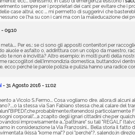
amente, ecc... benissimo, in caso di emergenza esistono i
sacc
imento sempre per i proprietari dei cani: per evitare che i pr
 delle case altrui, ecc ... mi permetto di suggerirvi che bastere
, nessuno ce l'ha su con i cani ma con la maleducazione dei pro
 - 09:10
à.... Per es.: se ci sono gli appositi contenitori per raccogli
ndo aiuole e asfalto o, addirittura con un colpo da maestro, ra
ndo te non è inciviltà? Altro esempio: in molti punti della nos
o come raccoglitori dell'immondizia domestica, buttandovi dent
e. ecco perché le parole polizia e pulizia hanno una radice c
i
- 31 Agosto 2016 - 11:02
ento a Vicolo S.Fermo... Cosa vogliamo dire. allora,di alcuni alt
no?...,o la stessa via San Fabiano stessa che,al calare del tr
taluni"BIPEDI",che,probabilmente,ritenendosi particolarmente FU
"bisogni corporali"...,a zcapito degli ignari cittadini che,per qua
itrovandosi improwisamente a..."pattinare" su tali "REGALI" (talv
o in considerazione la Via Franzosini... Bella storia il fatto d
vimentata (kissà "kome mai"? poi "perché"?, salendo,in direz