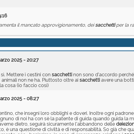
9:16
 lamenta il mancato approvigionamento, dei
sacchetti
per la r
arzo 2025 - 20:27
sì. Mettere i cestini con
sacchetti
non sono d'accordo perché 
animali non ne ha. Piuttosto oltre ai
sacchetti
avere una bott
la cosa (io faccio così)
arzo 2025 - 08:27
ntino, che insegni loro obblighi e doveri. Inoltre ogni padron
nuno di noi ha con sè la patente di guida quando guida la ma
n averne dietro, seguirà sicuramente l'abbandono delle
deiezion
, è una questione di civiltà e di responsabilità. So già che q