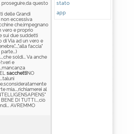
stato
 A proseguire,da questo
app
i delle Grandi
sa non eccessiva
acchine che,impegnano
n vero e proprio
e sui due suddetti
to di Via ad un vero e
e."...,"alla faccia"
parte...)
. ...,che soldi... Va anche
!:veri e
?...,mancanza
EEEL
sacchetti
NO
.taluni
 che,sconsideratamente
te mia...,richiamerei al
.."INTELLIGENSAPIENS"
 BENE DI TUTTI...,ciò
uindi... AVREMMO