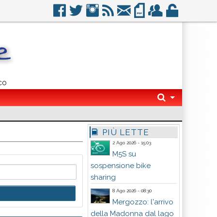
co
PIÙ LETTE
2 Ago 2026 - 15:03
M5S su
sospensione bike
sharing
8 Ago 2026 - 08:30
Mergozzo: l'arrivo
della Madonna dal lago