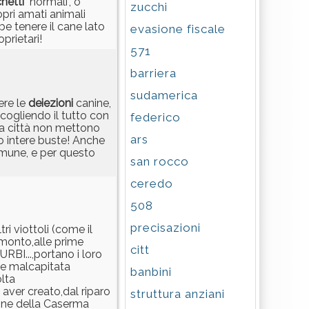
hetti
"normali", o
zucchi
opri amati animali
bbe tenere il cane lato
evasione fiscale
prietari!
571
barriera
sudamerica
ere le
deiezioni
canine,
ccogliendo il tutto con
federico
tra città non mettono
ars
ro intere buste! Anche
omune, e per questo
san rocco
ceredo
508
precisazioni
ri viottoli (come il
amonto,alle prime
citt
RBI...,portano i loro
lche malcapitata
banbini
olta
 aver creato,dal riparo
struttura anziani
ione della Caserma