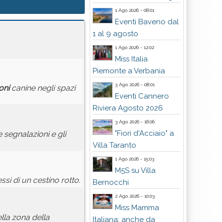
1 Ago 2026 - 08:01
Eventi Baveno dal
1 al 9 agosto
1 Ago 2026 - 12:02
Miss Italia
Piemonte a Verbania
3 Ago 2026 - 08:01
oni
canine negli spazi
Eventi Cannero
Riviera Agosto 2026
3 Ago 2026 - 18:06
"Fiori d'Acciaio" a
 segnalazioni e gli
Villa Taranto
1 Ago 2026 - 15:03
M5S su Villa
ssi di un cestino rotto.
Bernocchi
2 Ago 2026 - 10:03
Miss Mamma
lla zona della
Italiana: anche da