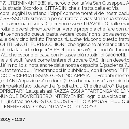
???)...,TERMINANTE(!!!) all'incrocio con la Via San Giuseppe...
, la strada (ricordo ai CITTADINI che si tratta della ex Via
a leggibili,svettano i "cippi" commemorativi dei nostri cadut
)che SPESSO!,chi si trova a percorrere tale via,vista la sua stes
o di camminarci sopra (...,per non essere TRAVOLTO dalle m
roli,a d oversi cimentare in un vero e proprio a che fare con u
ni
(...e non solo quelle!,basta vedere "cosa" non si trova,sempr
e aule del vicino Istituto Franzosini...)...che riducono questo trat
SOLITI IGNOTI FURBACCHIONI" che agiscono al "calar delle tenebr
 dalla parte di quei "BIPEDI...proprietari"(..cui anch'io faccio 
A!...,che escono di casa con in tasca più rotolini di
sacchetti
..
he si é soliti fare,é come tentare di trovare OASI...in un deserto
ltà" in noi,lo si nota anche dalla nostra capacità (..."pazienza"
x..."tot tempo"... ...,"mostrandoci in pubblico..., con il nostro "B
IDICO e RICERCATISSIMO CESTINO APPAIA... ... Probabilmente..
 (e...TANTA!)pazienza",credono (!!!) sia buona cosa "fare...ciò
mpakkettato...,davanti ai "piedi altrui"... Che dire altro? Da par
...PROPRIETARI" (..a...qualsiasi RAZZA ESSI APPARTENGANO (.
che,KOMUNQUE DOVREBBERO INTERVENIRE...,ogni qualvolta,per il
LI...,il cittadino ONESTO...é COSTRETTO A PAGARLE!... ... Q
...OTTENERE QUALCOSA IN CAMBIO!... O NO???
2015 - 11:27