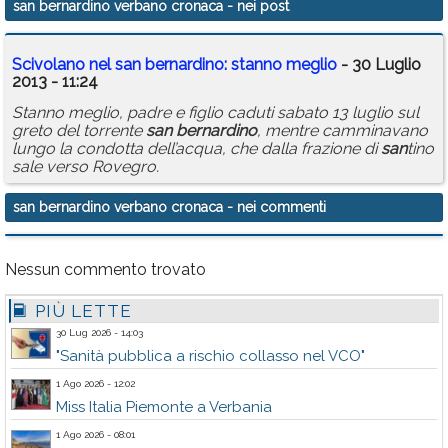
san bernardino verbano cronaca
- nei post
Calendario
Scivolano nel
san
bernardino
: stanno meglio
- 30 Luglio
Annunci
2013 - 11:24
Stanno meglio, padre e figlio caduti sabato 13 luglio sul
greto del torrente
san
bernardino
, mentre camminavano
lungo la condotta dell’acqua, che dalla frazione di
san
tino
sale verso Rovegro.
san bernardino verbano cronaca
- nei commenti
Nessun commento trovato
PIÙ LETTE
30 Lug 2026 - 14:03
"Sanità pubblica a rischio collasso nel VCO"
1 Ago 2026 - 12:02
Miss Italia Piemonte a Verbania
1 Ago 2026 - 08:01