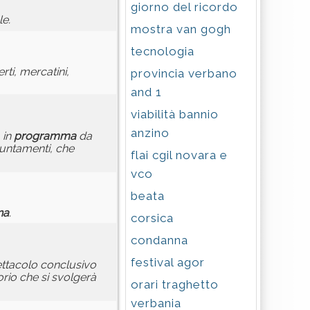
giorno del ricordo
le.
mostra van gogh
tecnologia
rti, mercatini,
provincia verbano
and 1
viabilità bannio
anzino
 in
programma
da
puntamenti, che
flai cgil novara e
vco
beata
na
.
corsica
condanna
festival agor
pettacolo conclusivo
orio che si svolgerà
orari traghetto
verbania