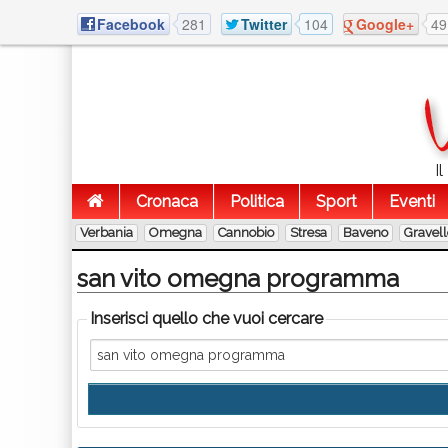
Facebook
281
Twitter
104
Google+
49
I
Cronaca
Politica
Sport
Eventi
Verbania
Omegna
Cannobio
Stresa
Baveno
Gravel
san vito omegna programma
Inserisci quello che vuoi cercare