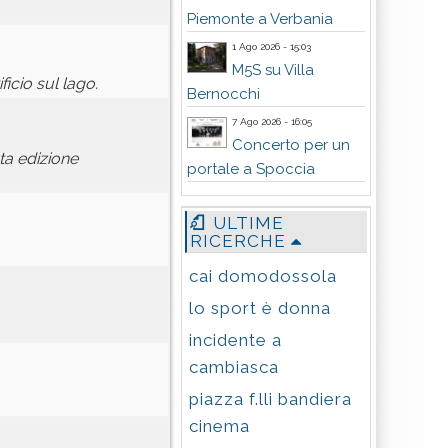
Piemonte a Verbania
1 Ago 2026 - 15:03
M5S su Villa
ficio sul lago.
Bernocchi
7 Ago 2026 - 16:05
Concerto per un
ta edizione
portale a Spoccia
ULTIME
RICERCHE
cai domodossola
lo sport è donna
incidente a
cambiasca
piazza f.lli bandiera
cinema