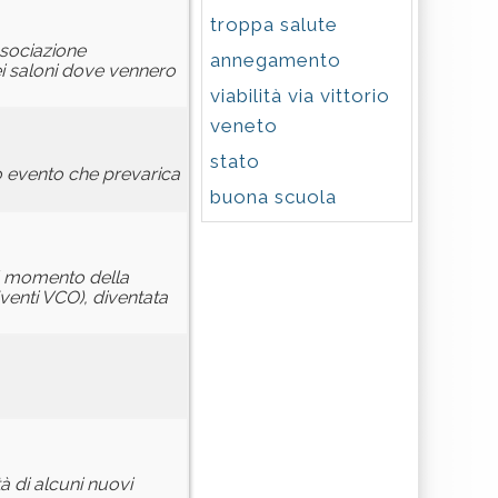
troppa salute
ssociazione
annegamento
ei saloni dove vennero
viabilità via vittorio
veneto
stato
io evento che prevarica
buona scuola
 il momento della
enti VCO), diventata
tà di alcuni nuovi