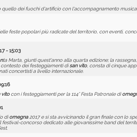
so quello dei fuochi d'artificio con l'accompagnamento musica
e feste popolari più radicate del territorio, con eventi, conce
7 - 15:03
an
ta Marta, giunti quest'anno alla quarta edizione; la rassegna,
l contesto dei festeggiamenti di
san
vito
, consta di cinque ap
ti concertisti a livello internazionale.
09:16
vito
con i festeggiamenti per la 114° Festa Patronale di
omeg
01
io di
omegna
2017 e si sta avvicinando il gran finale con lo s
l festival-concorso dedicato alle giovanissime band del territ
est.