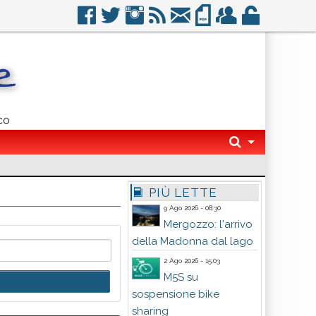
co
PIÙ LETTE
9 Ago 2026 - 08:30
Mergozzo: l'arrivo
della Madonna dal lago
2 Ago 2026 - 15:03
M5S su
sospensione bike
sharing