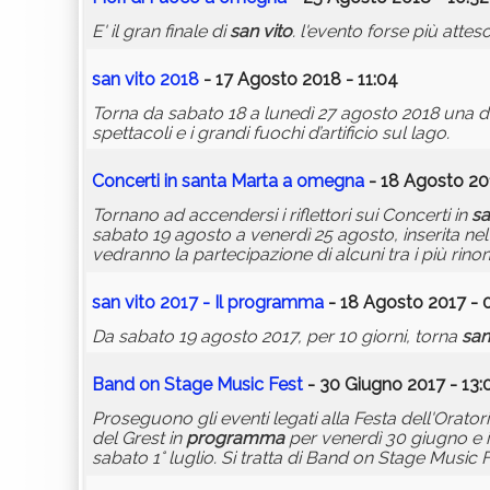
E' il gran finale di
san
vito
. l'evento forse più atte
san
vito
2018
- 17 Agosto 2018 - 11:04
Torna da sabato 18 a lunedì 27 agosto 2018 una dell
spettacoli e i grandi fuochi d’artificio sul lago.
Concerti in
san
ta Marta a
omegna
- 18 Agosto 201
Tornano ad accendersi i riflettori sui Concerti in
s
sabato 19 agosto a venerdì 25 agosto, inserita ne
vedranno la partecipazione di alcuni tra i più rinoma
san
vito
2017 - Il
programma
- 18 Agosto 2017 - 
Da sabato 19 agosto 2017, per 10 giorni, torna
san
Band on Stage Music Fest
- 30 Giugno 2017 - 13:
Proseguono gli eventi legati alla Festa dell'Orator
del Grest in
programma
per venerdì 30 giugno e i
sabato 1° luglio. Si tratta di Band on Stage Music F