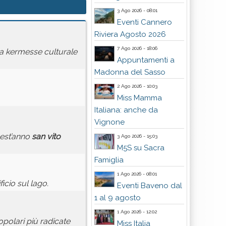
3 Ago 2026 - 08:01
Eventi Cannero
Riviera Agosto 2026
7 Ago 2026 - 18:06
la kermesse culturale
Appuntamenti a
Madonna del Sasso
2 Ago 2026 - 10:03
Miss Mamma
Italiana: anche da
Vignone
quest’anno
san
vito
3 Ago 2026 - 15:03
M5S su Sacra
Famiglia
1 Ago 2026 - 08:01
ficio sul lago.
Eventi Baveno dal
1 al 9 agosto
1 Ago 2026 - 12:02
opolari più radicate
Miss Italia