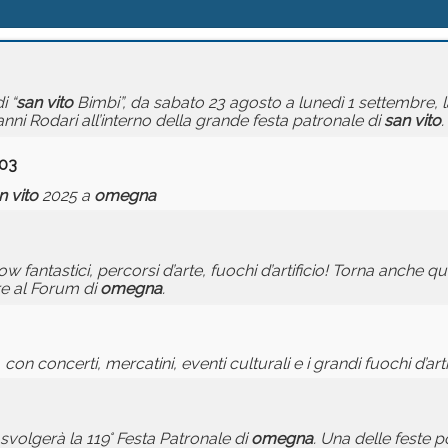
i “
san
vito
Bimbi”, da sabato 23 agosto a lunedì 1 settembre, 
nni Rodari all’interno della grande festa patronale di
san
vito
.
:03
n
vito
2025 a
omegna
show fantastici, percorsi d’arte, fuochi d’artificio! Torna anche 
e al Forum di
omegna
.
con concerti, mercatini, eventi culturali e i grandi fuochi d’arti
volgerà la 119° Festa Patronale di
omegna
. Una delle feste p