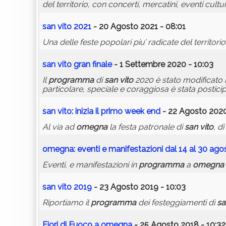
del territorio, con concerti, mercatini, eventi cultura
san
vito
2021
- 20 Agosto 2021 - 08:01
Una delle feste popolari piu’ radicate del territorio,
san
vito
gran finale
- 1 Settembre 2020 - 10:03
Il
programma
di
san
vito
2020 è stato modificato 
particolare, speciale e coraggiosa è stata postici
san
vito
: inizia il primo week end
- 22 Agosto 2020
Al via ad
omegna
la festa patronale di
san
vito
, d
omegna
: eventi e manifestazioni dal 14 al 30 ago
Eventi, e manifestazioni in
programma
a
omegna
san
vito
2019
- 23 Agosto 2019 - 10:03
Riportiamo il
programma
dei festeggiamenti di
sa
Fiori di Fuoco a
omegna
- 25 Agosto 2018 - 10:32