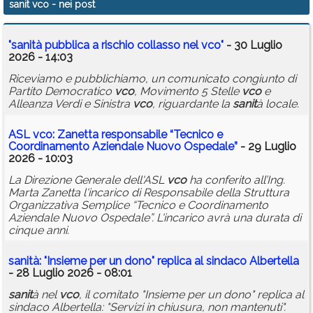
sanit vco
- nei post
Calendario
"
sanit
à pubblica a rischio collasso nel
vco
"
- 30 Luglio
Annunci
2026 - 14:03
Riceviamo e pubblichiamo, un comunicato congiunto di
Partito Democratico
vco
, Movimento 5 Stelle
vco
e
Alleanza Verdi e Sinistra
vco
, riguardante la
sanit
à locale.
ASL
vco
: Zanetta responsabile “Tecnico e
Coordinamento Aziendale Nuovo Ospedale”
- 29 Luglio
2026 - 10:03
La Direzione Generale dell'ASL
vco
ha conferito all’Ing.
Marta Zanetta l'incarico di Responsabile della Struttura
Organizzativa Semplice “Tecnico e Coordinamento
Aziendale Nuovo Ospedale”. L'incarico avrà una durata di
cinque anni.
sanit
à: "Insieme per un dono" replica al sindaco Albertella
- 28 Luglio 2026 - 08:01
sanit
à nel
vco
, il comitato "Insieme per un dono" replica al
sindaco Albertella: "Servizi in chiusura, non mantenuti".