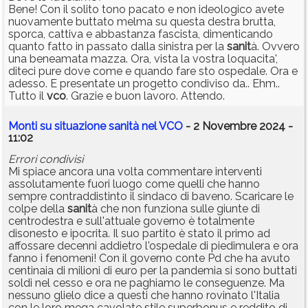
Bene! Con il solito tono pacato e non ideologico avete
nuovamente buttato melma su questa destra brutta,
sporca, cattiva e abbastanza fascista, dimenticando
quanto fatto in passato dalla sinistra per la
sanit
à. Ovvero
una beneamata mazza. Ora, vista la vostra loquacita',
diteci pure dove come e quando fare sto ospedale. Ora e
adesso. E presentate un progetto condiviso da.. Ehm..
Tutto il
vco
. Grazie e buon lavoro. Attendo.
Monti su situazione sanità nel VCO
- 2 Novembre 2024 -
11:02
Errori condivisi
Mi spiace ancora una volta commentare interventi
assolutamente fuori luogo come quelli che hanno
sempre contraddistinto il sindaco di baveno. Scaricare le
colpe della
sanit
à che non funziona sulle giunte di
centrodestra e sull'attuale governo è totalmente
disonesto e ipocrita. Il suo partito è stato il primo ad
affossare decenni addietro l'ospedale di piedimulera e ora
fanno i fenomeni! Con il governo conte Pd che ha avuto
centinaia di milioni di euro per la pandemia si sono buttati
soldi nel cesso e ora ne paghiamo le conseguenze. Ma
nessuno glielo dice a questi che hanno rovinato l'Italia
con le loro mega cavolate stile superbonus e reddito di