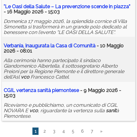
"Le Oasi della Salute – La prevenzione scende in piazza”
- 16 Maggio 2026 - 15:03
Domenica 17 maggio 2026, la splendida cornice di Villa
Simonetta si trasformerà in un grande polo dedicato al
benessere con l'evento "LE OASI DELLA SALUTE".
Verbania, inaugurata la Casa di Comunità
- 10 Maggio
2026 - 08:01
Alla cerimonia hanno partecipato il sindaco
Giandomenico Albertella, il sottosegretario Alberto
Preioni per la Regione Piemonte e il direttore generale
dell'Asl
vco
Francesco Cattel.
CGIL vertenza
sanit
à piemontese
- 9 Maggio 2026 -
15:03
Riceviamo e pubblichiamo, un comunicato di CGIL
NOVARA E
vco
, riguardante la vertenza sulla
sanit
à
Piemontese.
1
2
3
4
5
6
7
»