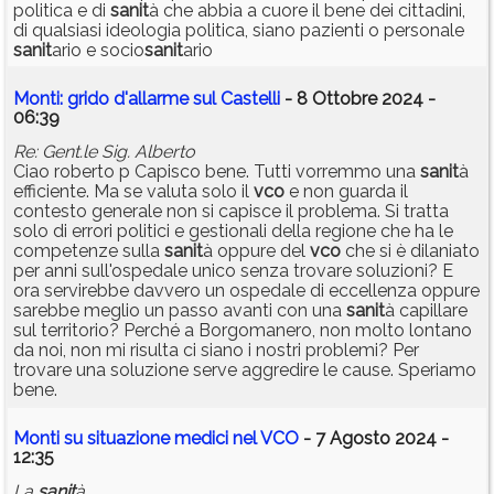
politica e di
sanit
à che abbia a cuore il bene dei cittadini,
di qualsiasi ideologia politica, siano pazienti o personale
sanit
ario e socio
sanit
ario
Monti: grido d'allarme sul Castelli
- 8 Ottobre 2024 -
06:39
Re: Gent.le Sig. Alberto
Ciao roberto p Capisco bene. Tutti vorremmo una
sanit
à
efficiente. Ma se valuta solo il
vco
e non guarda il
contesto generale non si capisce il problema. Si tratta
solo di errori politici e gestionali della regione che ha le
competenze sulla
sanit
à oppure del
vco
che si è dilaniato
per anni sull'ospedale unico senza trovare soluzioni? E
ora servirebbe davvero un ospedale di eccellenza oppure
sarebbe meglio un passo avanti con una
sanit
à capillare
sul territorio? Perché a Borgomanero, non molto lontano
da noi, non mi risulta ci siano i nostri problemi? Per
trovare una soluzione serve aggredire le cause. Speriamo
bene.
Monti su situazione medici nel VCO
- 7 Agosto 2024 -
12:35
La
sanit
à.....