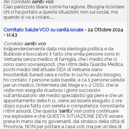
Re: Comitato
sanit
à
vco
Ciao panizzolo liliana come ha ragione. Bisogna ricordare
chi ci ha portato a queste situazioni, non sui social, ma
quando si va a votare......
Comitato Salute VCO su sanità locale
- 24 Ottobre 2024
- 11:43
Comitato
sanit
à
vco
Indipendentemente dalla mia ideologia politica e da
Bubbole e boccaloni, il fatto che xmila persone sono in
Verbania senza medico di famiglia, che i medici che ci
sono siano sovraesposti, che i ritmi della Guardia Medica,
pochi medici dell'attuale DEA di Verbania siano
insostenibili (lunedì sera e notte, in cui ho avuto bisogno,
ho contato 7 persone sulle barelle, e ca 5 persone sedute
per un medico, l'infermiera del triage e 1-2 OSS), che le
visite non eseguite ricadono i giorni successivi
sull'ambulatorio dei medici specialistici già pieni e che un
appuntamento delle h 11, viene ad essere eseguito 2 ore
dopo e pure fatto con serietà e competenza, nonostante
i ritmi assurdi, Che questa "
sanit
à" non potrà continuare
ma esplodere e che QUESTA SITUAZIONE DEVE essere
presa in mano dai ns governanti, dal sindaco della città di
Provincia, NON per portare a casa voti, ma per un'dea di