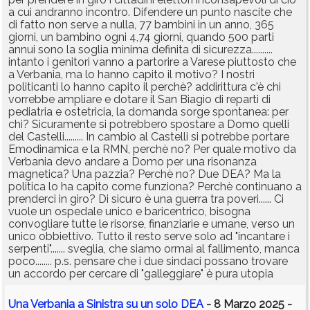
a cui andranno incontro. Difendere un punto nascite che
di fatto non serve a nulla, 77 bambini in un anno, 365
giorni, un bambino ogni 4,74 giorni, quando 500 parti
annui sono la soglia minima definita di sicurezza..........
intanto i genitori vanno a partorire a Varese piuttosto che
a Verbania, ma lo hanno capito il motivo? I nostri
politicanti lo hanno capito il perchè? addirittura c'è chi
vorrebbe ampliare e dotare il San Biagio di reparti di
pediatria e ostetricia, la domanda sorge spontanea: per
chi? Sicuramente si potrebbero spostare a Domo quelli
del Castelli......... In cambio al Castelli si potrebbe portare
Emodinamica e la RMN, perchè no? Per quale motivo da
Verbania devo andare a Domo per una risonanza
magnetica? Una pazzia? Perchè no? Due DEA? Ma la
politica lo ha capito come funziona? Perchè continuano a
prenderci in giro? Di sicuro è una guerra tra poveri...... Ci
vuole un ospedale unico e baricentrico, bisogna
convogliare tutte le risorse, finanziarie e umane, verso un
unico obbiettivo. Tutto il resto serve solo ad "incantare i
serpenti"....... sveglia, che siamo ormai al fallimento, manca
poco........ p.s. pensare che i due sindaci possano trovare
un accordo per cercare di "galleggiare" è pura utopia
Una Verbania a Sinistra su un solo DEA
- 8 Marzo 2025 -