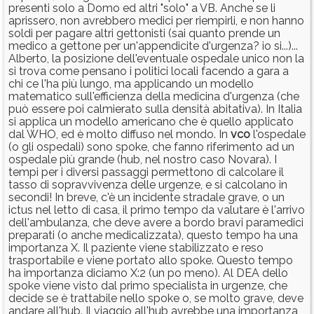
presenti solo a Domo ed altri "solo" a VB. Anche se li
aprissero, non avrebbero medici per riempirli, e non hanno
soldi per pagare altri gettonisti (sai quanto prende un
medico a gettone per un'appendicite d'urgenza? io si...)...
Alberto, la posizione dell'eventuale ospedale unico non la
si trova come pensano i politici locali facendo a gara a
chi ce l'ha più lungo, ma applicando un modello
matematico sull'efficienza della medicina d'urgenza (che
può essere poi calmierato sulla densità abitativa). In Italia
si applica un modello americano che è quello applicato
dal WHO, ed è molto diffuso nel mondo. In
vco
l'ospedale
(o gli ospedali) sono spoke, che fanno riferimento ad un
ospedale più grande (hub, nel nostro caso Novara). I
tempi per i diversi passaggi permettono di calcolare il
tasso di sopravvivenza delle urgenze, e si calcolano in
secondi! In breve, c'è un incidente stradale grave, o un
ictus nel letto di casa, il primo tempo da valutare è l'arrivo
dell'ambulanza, che deve avere a bordo bravi paramedici
preparati (o anche medicalizzata), questo tempo ha una
importanza X. Il paziente viene stabilizzato e reso
trasportabile e viene portato allo spoke. Questo tempo
ha importanza diciamo X:2 (un po meno). Al DEA dello
spoke viene visto dal primo specialista in urgenze, che
decide se è trattabile nello spoke o, se molto grave, deve
andare all'hub. Il viaggio all'hub avrebbe una importanza