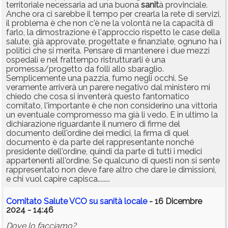
territoriale necessaria ad una buona
sanit
à provinciale.
Anche ora ci sarebbe il tempo per crearla la rete di servizi,
il problema è che non c'è ne la volontà ne la capacità di
farlo, la dimostrazione è l'approccio rispetto le case della
salute, già approvate, progettate e finanziate, ognuno ha i
politici che si merita. Pensare di mantenere i due mezzi
ospedali e nel frattempo ristrutturarli è una
promessa/progetto da folli allo sbaraglio.
Semplicemente una pazzia, fumo negli occhi. Se
veramente arriverà un parere negativo dal ministero mi
chiedo che cosa si inventerà questo fantomatico
comitato, l'importante è che non considerino una vittoria
un eventuale compromesso ma già li vedo. E in ultimo la
dichiarazione riguardante il numero di firme del
documento dell'ordine dei medici, la firma di quel
documento è da parte del rappresentante nonché
presidente dell'ordine, quindi da parte di tutti i medici
appartenenti all'ordine. Se qualcuno di questi non si sente
rappresentato non deve fare altro che dare le dimissioni,
e chi vuol capire capisca........
Comitato Salute VCO su sanità locale
- 16 Dicembre
2024 - 14:46
Dove lo facciamo?