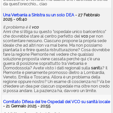
da quest'orecchio... ciao
Una Verbania a Sinistra su un solo DEA
- 27 Febbraio
2025 - 06:40
Il problema è il
vco
Anni che si litiga su questo "ospedale unico baricentrico"
che dovrebbe stare al centro perfetto del
vco
per non
scontentare nessuno. Ciascuno propone la propria sede
ideale che ad altri non va mai bene. Ma non possiamo
piantarla lì e finire questa ristrutturazione? Cosa dovrebbe
fare la regione Piemonte nel vedere che qualsiasi
soluzione proposta viene cassata perché qui c'è una
guerra di posizione soprattutto tra Verbania e
Domodossola? Avete visto i dati regionali sulla
sanit
à? Il
Piemonte è pienamente promosso dietro a Lombardia,
Veneto, Emilia e Toscana. Allora è un problema della
regione oppure nostro? Un esame di coscienza no? Va be
chiedere un dea per ciascun ospedale ma oltre non credo
si possa andare. La pazienza ha, davvero un limite.
Comitato Difesa dei tre Ospedali del VCO su sanità locale
- 21 Gennaio 2025 - 20:55