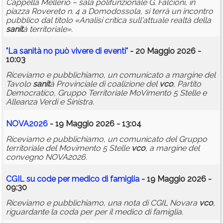
Cappella Mellerio – sala polifunzionale G. Falcioni, in
piazza Rovereto n. 4 a Domodossola, si terrà un incontro
pubblico dal titolo «Analisi critica sull'attuale realtà della
sanit
à territoriale».
"La
sanit
à no può vivere di eventi"
- 20 Maggio 2026 -
10:03
Riceviamo e pubblichiamo, un comunicato a margine del
Tavolo
sanit
à Provinciale di coalizione del
vco
, Partito
Democratico, Gruppo Territoriale MoVimento 5 Stelle e
Alleanza Verdi e Sinistra.
NOVA2026
- 19 Maggio 2026 - 13:04
Riceviamo e pubblichiamo, un comunicato del Gruppo
territoriale del Movimento 5 Stelle
vco
, a margine del
convegno NOVA2026.
CGIL su code per medico di famiglia
- 19 Maggio 2026 -
09:30
Riceviamo e pubblichiamo, una nota di CGIL Novara
vco
,
riguardante la coda per per il medico di famiglia.