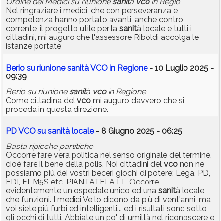
Ordine dei Medici su riunione
sanit
à
vco
in Regio
Nel ringraziare i medici, che con perseveranza e
competenza hanno portato avanti, anche contro
corrente, il progetto utile per la
sanit
à locale e tutti i
cittadini, mi auguro che l'assessore Riboldi accolga le
istanze portate
Berio su riunione sanità VCO in Regione
- 10 Luglio 2025 -
09:39
Berio su riunione
sanit
à
vco
in Regione
Come cittadina del
vco
mi auguro davvero che si
proceda in questa direzione.
PD VCO su sanità locale
- 8 Giugno 2025 - 06:25
Basta ripicche partitiche
Occorre fare vera politica nel senso originale del termine,
cioè fare il bene della polis. Noi cittadini del
vco
non ne
possiamo più dei vostri beceri giochi di potere: Lega, PD,
FDI, FI, M5S etc. PIANTATELA LI . Occorre
evidentemente un ospedale unico ed una
sanit
à locale
che funzioni. I medici Ve lo dicono da più di vent'anni, ma
voi siete più furbi ed intelligenti... ed i risultati sono sotto
gli occhi di tutti. Abbiate un po' di umiltà nel riconoscere e