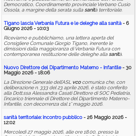
Democratico, Coordinamento provinciale Verbano Cusio
Ossola, a margine della serata sulla
sanit
à territoriale.
Tigano lascia Verbania Futura e le deleghe alla
sanit
à
- 6
Giugno 2026 - 10:03
Riceviamo e pubblichiamo, una lettera aperta del
Consigliere Comunale Giorgio Tigano, inerente le
dimissioni dalla maggioranza di Verbania Futura con
contemporanea restituzione delle deleghe alla
sanit
à.
Nuovo Direttore del Dipartimento Materno - Infantile
- 30
Maggio 2026 - 18:06
La Direzione Generale dell’ASL
vco
comunica che, con
deliberazione n. 333 del 23 aprile 2026, è stato conferito
alla Dott.ssa Alessandra Casati Direttore di SOC Pediatria,
l’incarico triennale di Direttore del Dipartimento Materno-
Infantile, con decorrenza dal 1° maggio 2026.
sanit
à territoriale: incontro pubblico
- 26 Maggio 2026 -
12:02
Mercoledì 27 maggio 2026, alle ore 18.00, presso la