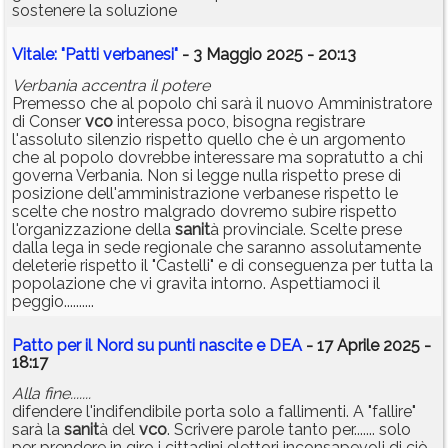
sostenere la soluzione
Vitale: "Patti verbanesi"
- 3 Maggio 2025 - 20:13
Verbania accentra il potere
Premesso che al popolo chi sarà il nuovo Amministratore
di Conser
vco
interessa poco, bisogna registrare
l'assoluto silenzio rispetto quello che è un argomento
che al popolo dovrebbe interessare ma sopratutto a chi
governa Verbania. Non si legge nulla rispetto prese di
posizione dell'amministrazione verbanese rispetto le
scelte che nostro malgrado dovremo subire rispetto
l'organizzazione della
sanit
à provinciale. Scelte prese
dalla lega in sede regionale che saranno assolutamente
deleterie rispetto il "Castelli" e di conseguenza per tutta la
popolazione che vi gravita intorno. Aspettiamoci il
peggio..........
Patto per il Nord su punti nascite e DEA
- 17 Aprile 2025 -
18:17
Alla fine.......
difendere l'indifendibile porta solo a fallimenti. A "fallire"
sarà la
sanit
à del
vco
. Scrivere parole tanto per....... solo
per prendere in giro i cittadini elettori inconsapevoli di ciò