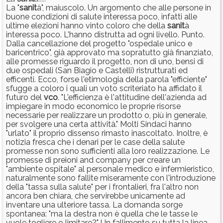
La "
sanit
à", maiuscolo. Un argomento che alle persone in
buone condizioni di salute interessa poco, infatti alle
ultime elezioni hanno vinto coloro che della
sanit
à
interessa poco. L'hanno distrutta ad ogni livello. Punto.
Dalla cancellazione del progetto "ospedale unico e
baricentrico", già approvato ma sopratutto già finanziato,
alle promesse riguardo il progetto, non di uno, bensi di
due ospedali (San Biagio e Castelli) ristrutturati ed
efficenti. Ecco, forse l'etimologia della parola "efficiente"
sfugge a coloro i quali un voto scriteriato ha affidato il
futuro del
vco
. "L'efficienza è l'attitudine dell'azienda ad
impiegare in modo economico le proprie risorse
necessarie per realizzare un prodotto o, più in generale,
per svolgere una certa attività." Molti Sindaci hanno
"urlato" il proprio dissenso rimasto inascoltato. Inoltre, è
notizia fresca che i denari per le case della salute
promesse non sono sufficienti alla loro realizzazione. Le
promesse di preioni and company per creare un
"ambiente ospitale" al personale medico e infermieristico,
naturalmente sono fallite miseramente con l'introduzione
della "tassa sulla salute" per i frontalieri, fra l'altro non
ancora ben chiara, che servirebbe unicamente ad
inventare una ulteriore tassa. La domanda sorge
spontanea: "ma la destra non è quella che le tasse le
vuole togliere o limitare?" Un fallimento su tutta la linea.