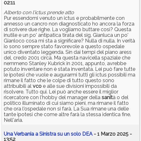
02:11
Alberto con l'ictus prende atto
Pur essendomi venuto un ictus e probabilmente con
annesso un cancro non diagnosticato ho ancora la forza
di scrivere due righe. La vogliamo buttare così? Questa
inutile e un po' antipatica tirata del sig. Gianluca un po'
Gianloco cosa mi sta a significare? Nulla di nulla. In verità
io sono sempre stato favorevole a questo ospedale
unico diventato leggenda. Sin dai tempi del piano aress
del, credo 2001 circa. Ma questa navicella spaziale che
nemmeno Stanley Kubrick in 2001, appunto, avrebbe
potuto inventare non è stata inventata. Lei può fare tutte
le ipotesi che vuole e augurarmi tutti gli ictus possibili ma
rimane il fatto che le colpe di tutto questo sono
attribuibili al
vco
e alle sue divisioni impossibili da
risolvere. Tutto qui. Lei può anche essere il miglior
ricercatore con l'hobby del manager della
sanit
à o del
politico illuminato di cui siamo pieni, ma rimane il fatto
che ora l'ospedale non si farà. La Sua rimane una delle
tante ipotesi che come altre farà la stessa identica fine.
Nell'aria.
Una Verbania a Sinistra su un solo DEA
- 1 Marzo 2025 -
13:52