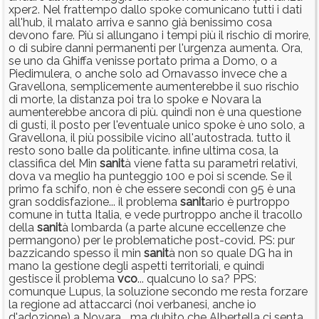
xper2. Nel frattempo dallo spoke comunicano tutti i dati
all'hub, il malato arriva e sanno già benissimo cosa
devono fare. Più si allungano i tempi più il rischio di morire,
o di subire danni permanenti per l'urgenza aumenta. Ora,
se uno da Ghiffa venisse portato prima a Domo, o a
Piedimulera, o anche solo ad Ornavasso invece che a
Gravellona, semplicemente aumenterebbe il suo rischio
di morte, la distanza poi tra lo spoke e Novara la
aumenterebbe ancora di più. quindi non è una questione
di gusti, il posto per l'eventuale unico spoke è uno solo, a
Gravellona, il più possibile vicino all'autostrada. tutto il
resto sono balle da politicante. infine ultima cosa, la
classifica del Min
sanit
à viene fatta su parametri relativi,
dova va meglio ha punteggio 100 e poi si scende. Se il
primo fa schifo, non è che essere secondi con 95 è una
gran soddisfazione... il problema
sanit
ario è purtroppo
comune in tutta Italia, e vede purtroppo anche il tracollo
della
sanit
à lombarda (a parte alcune eccellenze che
permangono) per le problematiche post-covid. PS: pur
bazzicando spesso il min
sanit
à non so quale DG ha in
mano la gestione degli aspetti territoriali, e quindi
gestisce il problema
vco
... qualcuno lo sa? PPS:
comunque Lupus, la soluzione secondo me resta forzare
la regione ad attaccarci (noi verbanesi, anche io
d'adozione) a Novara... ma dubito che Albertella ci senta