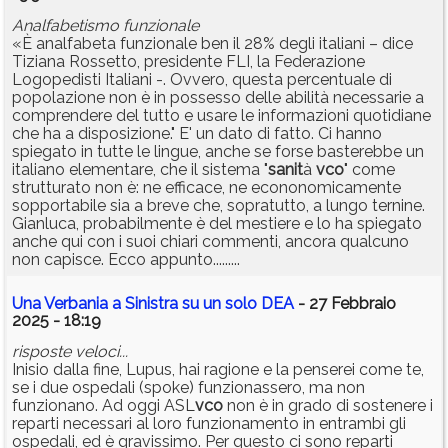
Analfabetismo funzionale
«È analfabeta funzionale ben il 28% degli italiani – dice
Tiziana Rossetto, presidente FLI, la Federazione
Logopedisti Italiani -. Ovvero, questa percentuale di
popolazione non è in possesso delle abilità necessarie a
comprendere del tutto e usare le informazioni quotidiane
che ha a disposizione." E' un dato di fatto. Ci hanno
spiegato in tutte le lingue, anche se forse basterebbe un
italiano elementare, che il sistema "
sanit
à
vco
" come
strutturato non è: ne efficace, ne econonomicamente
sopportabile sia a breve che, sopratutto, a lungo ternine.
Gianluca, probabilmente è del mestiere e lo ha spiegato
anche qui con i suoi chiari commenti, ancora qualcuno
non capisce. Ecco appunto.........
Una Verbania a Sinistra su un solo DEA
- 27 Febbraio
2025 - 18:19
risposte veloci...
Inisio dalla fine, Lupus, hai ragione e la penserei come te,
se i due ospedali (spoke) funzionassero, ma non
funzionano. Ad oggi ASL
vco
non è in grado di sostenere i
reparti necessari al loro funzionamento in entrambi gli
ospedali, ed è gravissimo. Per questo ci sono reparti