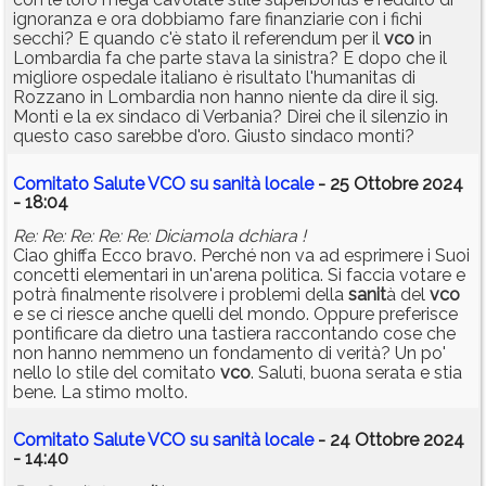
ignoranza e ora dobbiamo fare finanziarie con i fichi
secchi? E quando c'è stato il referendum per il
vco
in
Lombardia fa che parte stava la sinistra? E dopo che il
migliore ospedale italiano è risultato l'humanitas di
Rozzano in Lombardia non hanno niente da dire il sig.
Monti e la ex sindaco di Verbania? Direi che il silenzio in
questo caso sarebbe d'oro. Giusto sindaco monti?
Comitato Salute VCO su sanità locale
- 25 Ottobre 2024
- 18:04
Re: Re: Re: Re: Re: Diciamola dchiara !
Ciao ghiffa Ecco bravo. Perché non va ad esprimere i Suoi
concetti elementari in un'arena politica. Si faccia votare e
potrà finalmente risolvere i problemi della
sanit
à del
vco
e se ci riesce anche quelli del mondo. Oppure preferisce
pontificare da dietro una tastiera raccontando cose che
non hanno nemmeno un fondamento di verità? Un po'
nello lo stile del comitato
vco
. Saluti, buona serata e stia
bene. La stimo molto.
Comitato Salute VCO su sanità locale
- 24 Ottobre 2024
- 14:40