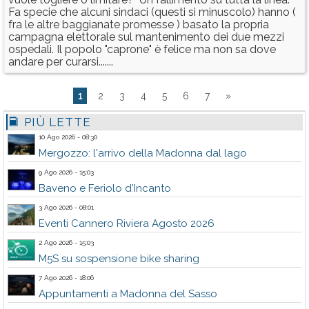
Fa specie che alcuni sindaci (questi si minuscolo) hanno (
fra le altre baggianate promesse ) basato la propria
campagna elettorale sul mantenimento dei due mezzi
ospedali. Il popolo "caprone" è felice ma non sa dove
andare per curarsi.......
1
2
3
4
5
6
7
»
PIÙ LETTE
10 Ago 2026 - 08:30
Mergozzo: l'arrivo della Madonna dal lago
9 Ago 2026 - 15:03
Baveno e Feriolo d'Incanto
3 Ago 2026 - 08:01
Eventi Cannero Riviera Agosto 2026
2 Ago 2026 - 15:03
M5S su sospensione bike sharing
7 Ago 2026 - 18:06
Appuntamenti a Madonna del Sasso