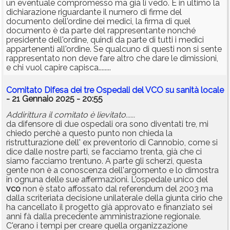
un eventuale compromesso ma già li vedo. E in ultimo la
dichiarazione riguardante il numero di firme del
documento dell'ordine dei medici, la firma di quel
documento è da parte del rappresentante nonché
presidente dell'ordine, quindi da parte di tutti i medici
appartenenti all'ordine. Se qualcuno di questi non si sente
rappresentato non deve fare altro che dare le dimissioni,
e chi vuol capire capisca........
Comitato Difesa dei tre Ospedali del VCO su sanità locale
- 21 Gennaio 2025 - 20:55
Addirittura il comitato è lievitato......
da difensore di due ospedali ora sono diventati tre, mi
chiedo perchè a questo punto non chieda la
ristrutturazione dell' ex preventorio di Cannobio, come si
dice dalle nostre parti, se facciamo trenta, già che ci
siamo facciamo trentuno. A parte gli scherzi, questa
gente non è a conoscenza dell'argomento e lo dimostra
in ognuna delle sue affermazioni. L'ospedale unico del
vco
non è stato affossato dal referendum del 2003 ma
dalla scriteriata decisione unilaterale della giunta cirio che
ha cancellato il progetto già approvato e finanziato sei
anni fà dalla precedente amministrazione regionale.
C'erano i tempi per creare quella organizzazione