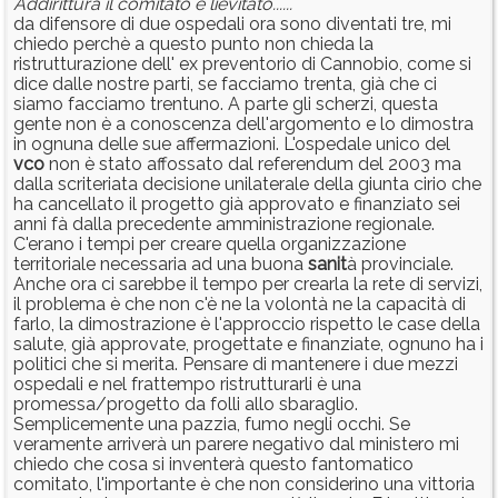
Addirittura il comitato è lievitato......
da difensore di due ospedali ora sono diventati tre, mi
chiedo perchè a questo punto non chieda la
ristrutturazione dell' ex preventorio di Cannobio, come si
dice dalle nostre parti, se facciamo trenta, già che ci
siamo facciamo trentuno. A parte gli scherzi, questa
gente non è a conoscenza dell'argomento e lo dimostra
in ognuna delle sue affermazioni. L'ospedale unico del
vco
non è stato affossato dal referendum del 2003 ma
dalla scriteriata decisione unilaterale della giunta cirio che
ha cancellato il progetto già approvato e finanziato sei
anni fà dalla precedente amministrazione regionale.
C'erano i tempi per creare quella organizzazione
territoriale necessaria ad una buona
sanit
à provinciale.
Anche ora ci sarebbe il tempo per crearla la rete di servizi,
il problema è che non c'è ne la volontà ne la capacità di
farlo, la dimostrazione è l'approccio rispetto le case della
salute, già approvate, progettate e finanziate, ognuno ha i
politici che si merita. Pensare di mantenere i due mezzi
ospedali e nel frattempo ristrutturarli è una
promessa/progetto da folli allo sbaraglio.
Semplicemente una pazzia, fumo negli occhi. Se
veramente arriverà un parere negativo dal ministero mi
chiedo che cosa si inventerà questo fantomatico
comitato, l'importante è che non considerino una vittoria