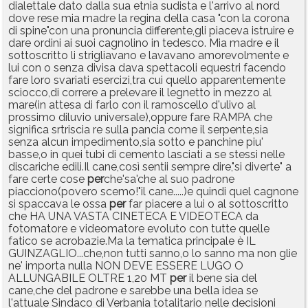
dialettale dato dalla sua etnia sudista e l'arrivo al nord
dove rese mia madre la regina della casa "con la corona
di spine"con una pronuncia differente,gli piaceva istruire e
dare ordini ai suoi cagnolino in tedesco. Mia madre e il
sottoscritto li strigliavano e lavavano amorevolmente e
lui con o senza divisa dava spettacoli equestri facendo
fare loro svariati esercizi,tra cui quello apparentemente
sciocco,di correre a prelevare il legnetto in mezzo al
mare(in attesa di farlo con il ramoscello d'ulivo al
prossimo diluvio universale),oppure fare RAMPA che
significa srtriscia re sulla pancia come il serpente,sia
senza alcun impedimento,sia sotto e panchine piu'
basse,o in quei tubi di cemento lasciati a se stessi nelle
discariche edili.Il cane,così sentii sempre dire,"si diverte" a
fare certe cose
per
che'sa'che al suo padrone
piacciono(povero scemo!"il cane.....)e quindi quel cagnone
si spaccava le ossa
per
far piacere a lui o al sottoscritto
che HA UNA VASTA CINETECA E VIDEOTECA da
fotomatore e videomatore evoluto con tutte quelle
fatico se acrobazie.Ma la tematica principale è IL
GUINZAGLIO...che,non tutti sanno,o lo sanno ma non glie
ne' importa nulla NON DEVE ESSERE LUGO O
ALLUNGABILE OLTRE 1,20 MT
per
il bene sia del
cane,che del padrone e sarebbe una bella idea se
l'attuale Sindaco di Verbania totalitario nelle decisioni