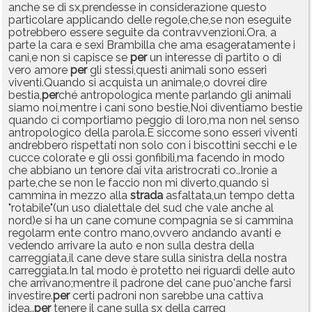
anche se di sx,prendesse in considerazione questo
particolare applicando delle regole,che,se non eseguite
potrebbero essere seguite da contravvenzioni.Ora, a
parte la cara e sexi Brambilla che ama esageratamente i
cani,e non si capisce se
per
un interesse di partito o di
vero amore
per
gli stessi,questi animali sono esseri
viventi.Quando si acquista un animale,o dovrei dire
bestia,
per
ché antropologica mente parlando gli animali
siamo noi,mentre i cani sono bestie,Noi diventiamo bestie
quando ci comportiamo peggio di loro,ma non nel senso
antropologico della parola.E siccome sono esseri viventi
andrebbero rispettati non solo con i biscottini secchi e le
cucce colorate e gli ossi gonfibili,ma facendo in modo
che abbiano un tenore dai vita aristrocrati co..Ironie a
parte,che se non le faccio non mi diverto,quando si
cammina in mezzo alla
strada
asfaltata,un tempo detta
"rotabile"(un uso dialettale del sud che vale anche al
nord)e si ha un cane comune compagnia se si cammina
regolarm ente contro mano,ovvero andando avanti e
vedendo arrivare la auto e non sulla destra della
carreggiata,il cane deve stare sulla sinistra della nostra
carreggiata.In tal modo è protetto nei riguardi delle auto
che arrivano;mentre il padrone del cane puo'anche farsi
investire.
per
certi padroni non sarebbe una cattiva
idea..
per
tenere il cane sulla sx della carreg