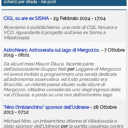
scherzi per strada
- nei post
Calendario
CIGL su are ex SISMA
- 29 Febbraio 2024 - 17:04
Annunci
Riceviamo e pubblichiamo, una nota di CGIL Novara e
VCO, riguardante il progetto sull'area ex Sisma a
Villadosspla.
AstroNews: Astroserata sul lago di Mergozzo.
- 7 Ottobre
2019 - 08:01
Da alcuni mesi Mauro Diluca, facente parte
dell'associazione Gruppo Nati
per
Leggere di Mergozzo,
mi aveva invitato a programmare una serata dedicata
all'astronomia osservativa, ed il sito prescelto era
Bracchio, un ridente paese situato sulle alture di
Mergozzo, cittadina considerata uno degli ingressi della
val d'Ossola, e posta su una riva dell'omonimo lago.
"Nino l'imbianchino" sponsor dell'Udinese
- 28 Ottobre
2013 - 07:12
Michael Nino, un imbianchino 26enne di Villadossola è
stato sponsor dell'Udinese
per
la partita casalinga contro