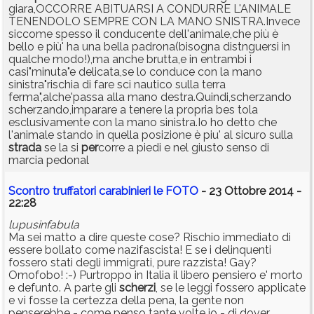
giara,OCCORRE ABITUARSI A CONDURRE L'ANIMALE
TENENDOLO SEMPRE CON LA MANO SNISTRA.Invece
siccome spesso il conducente dell'animale,che più è
bello e più' ha una bella padrona(bisogna distnguersi in
qualche modo!),ma anche brutta,e in entrambi i
casi"minuta"e delicata,se lo conduce con la mano
sinistra"rischia di fare sci nautico sulla terra
ferma",alche'passa alla mano destra.Quindi,scherzando
scherzando,imparare a tenere la propria bes tola
esclusivamente con la mano sinistra.Io ho detto che
l'animale stando in quella posizione è piu' al sicuro sulla
strada
se la si
per
corre a piedi e nel giusto senso di
marcia pedonal
Scontro truffatori carabinieri le FOTO
- 23 Ottobre 2014 -
22:28
lupusinfabula
Ma sei matto a dire queste cose? Rischio immediato di
essere bollato come nazifascista! E se i delinquenti
fossero stati degli immigrati, pure razzista! Gay?
Omofobo! :-) Purtroppo in Italia il libero pensiero e' morto
e defunto. A parte gli
scherzi
, se le leggi fossero applicate
e vi fosse la certezza della pena, la gente non
penserebbe - come penso tante volte io - di dover