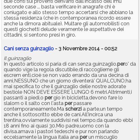
due conti sui proventi derivanti dall'incasso dell'Imu
seconde case ... basta verificare in anagrafe chi è
coniugato e allo stesso tempo accertarsi che abbiano la
stessa residenza (che in contemporanea ricordo essere
anche la dimora abituale). Multare gli automobilisti con
questi giochetti delude veramente le aspettative dei
cittadini, si sentono presi in giro.
Cani senza guinzaglio
- 3 Novembre 2014 - 00:52
Il guinzaglio
In questo articolo si paria di can senza guinzaglio.
per
o' da
quando vige la regola discutibiie,di raccoglierne gli
escrem enti,cioè se non vado errando da una decina di
anni,NESSUNO che un giorno diventerà' QUALCUNO,ha
mai specifica to che il guinzaglio delle nostre adorate
bestiole NON DEVE ESSERE LUNGO 6 metri.Altrimenti,i
passanti a piedi,o
per
gio in bicicletta,devono fare lo
slalom o il salto con l'asta
per
passare
contemporaneamente.Ma
scherzi
a parte,un tempo
anche il sottoscritto ebbe de cani.All'incirca una
trentina,ovviamente suddivisi nel tempo,da quando ebbi
18 anni fino ai quasi 30.Mio padre,uomo con la
divisa.amava i pastori tedeschi e pur non parlando
eccelsamente la lingua italia ana
per
un miscuglio