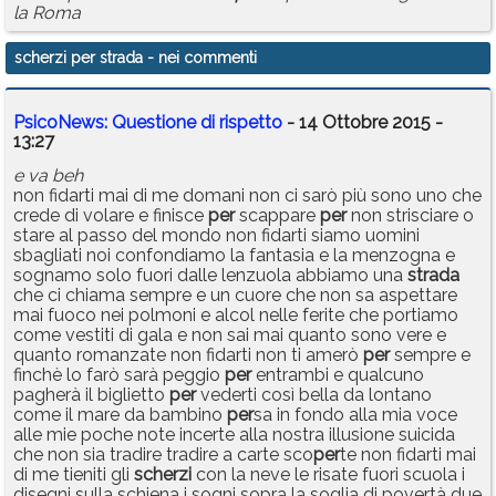
la Roma
scherzi per strada
- nei commenti
PsicoNews: Questione di rispetto
- 14 Ottobre 2015 -
13:27
e va beh
non fidarti mai di me domani non ci sarò più sono uno che
crede di volare e finisce
per
scappare
per
non strisciare o
stare al passo del mondo non fidarti siamo uomini
sbagliati noi confondiamo la fantasia e la menzogna e
sognamo solo fuori dalle lenzuola abbiamo una
strada
che ci chiama sempre e un cuore che non sa aspettare
mai fuoco nei polmoni e alcol nelle ferite che portiamo
come vestiti di gala e non sai mai quanto sono vere e
quanto romanzate non fidarti non ti amerò
per
sempre e
finchè lo farò sarà peggio
per
entrambi e qualcuno
pagherà il biglietto
per
vederti così bella da lontano
come il mare da bambino
per
sa in fondo alla mia voce
alle mie poche note incerte alla nostra illusione suicida
che non sia tradire tradire a carte sco
per
te non fidarti mai
di me tieniti gli
scherzi
con la neve le risate fuori scuola i
disegni sulla schiena i sogni sopra la soglia di povertà due