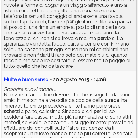
nuvole a forma di dogana un viaggio affanculo e uno a
lisbona una lettera a un grillo, una a una sirena una
telefonata senza il coraggio di andarsene una favola
sotto stupefacenti, l'amore
per
gli ultimi in fila una pausa
al posto di una rima un errore al posto di una certezza
uno schiaffo ai ventanni, una carezza i miei danni, la
tenerezza di chi non si sa trovare mai ma
per
dersi tra
s
per
anza e vendetta fuoco, carta e cenere con in mano
solo una canzone
per
ogni scusa non mi cambierai non
provarci e non fidarti ti farò solo del male più di quanto
faccia a me scoprire così tardi di essere molto peggio di
tutto quello che ho da lasciare
Multe e buon senso
- 20 Agosto 2015 - 14:08
Scoprire nuovi mondi ..
Non vorrei fare la fine di Brumotti che, inseguito dai suoi
amici in macchina a velocità da codice della
strada
, ha
innervosito chi lo precedeva e .. le hanno pure prese!
scherzi
a parte, carissimo Sindaco o chi
per
lei, se
desidera fare cassa, molto più renumerativa, ci sono altri
metodi, se vuole le azzardo un suggerimento: provate ad
effettuare dei controlli sulle "false" residenze, da lì
scoprirete un nuovo mondo, molto più corretto, e se fate