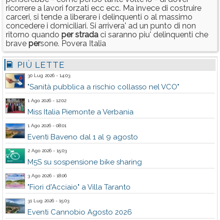
ricorrere a lavori forzati ecc ecc. Ma invece di costruire
carceri, si tende a liberare i delinquenti o al massimo
concedere i domiciliari. Si arrivera' ad un punto di non
ritorno quando
per
strada
ci saranno piu' delinquenti che
brave
per
sone. Povera Italia
PIÙ LETTE
30 Lug 2026 - 14:03
"Sanità pubblica a rischio collasso nel VCO"
1 Ago 2026 - 12:02
Miss Italia Piemonte a Verbania
1 Ago 2026 - 08:01
Eventi Baveno dal 1 al 9 agosto
2 Ago 2026 - 15:03
M5S su sospensione bike sharing
3 Ago 2026 - 18:06
"Fiori d'Acciaio" a Villa Taranto
31 Lug 2026 - 15:03
Eventi Cannobio Agosto 2026