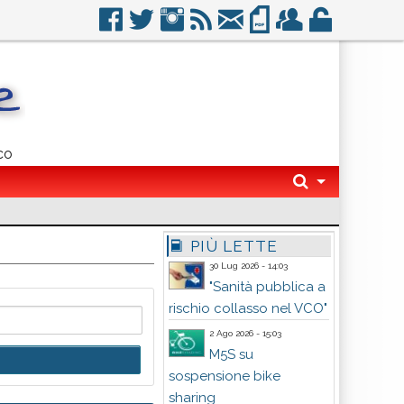
co
PIÙ LETTE
30 Lug 2026 - 14:03
"Sanità pubblica a
rischio collasso nel VCO"
2 Ago 2026 - 15:03
M5S su
sospensione bike
sharing