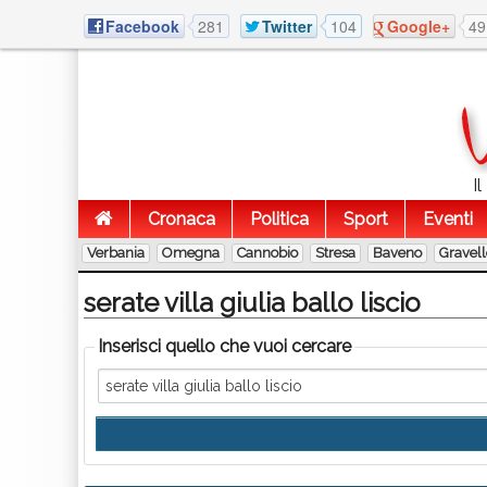
Facebook
281
Twitter
104
Google+
49
I
Cronaca
Politica
Sport
Eventi
Verbania
Omegna
Cannobio
Stresa
Baveno
Gravel
serate villa giulia ballo liscio
Inserisci quello che vuoi cercare