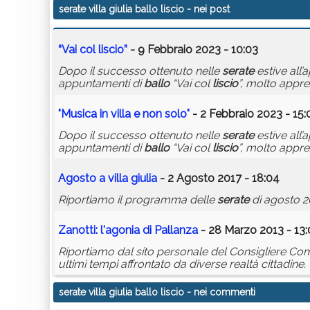
serate villa giulia ballo liscio
- nei post
“Vai col
liscio
”
- 9 Febbraio 2023 - 10:03
Dopo il successo ottenuto nelle
serate
estive all’
appuntamenti di
ballo
“Vai col
liscio
”, molto appre
"Musica in
villa
e non solo"
- 2 Febbraio 2023 - 15:
Dopo il successo ottenuto nelle
serate
estive all’
appuntamenti di
ballo
“Vai col
liscio
”, molto appre
Agosto a
villa
giulia
- 2 Agosto 2017 - 18:04
Riportiamo il programma delle
serate
di agosto 2
Zanotti: l'agonia di Pallanza
- 28 Marzo 2013 - 13:
Riportiamo dal sito personale del Consigliere Com
ultimi tempi affrontato da diverse realtà cittadine.
serate villa giulia ballo liscio
- nei commenti