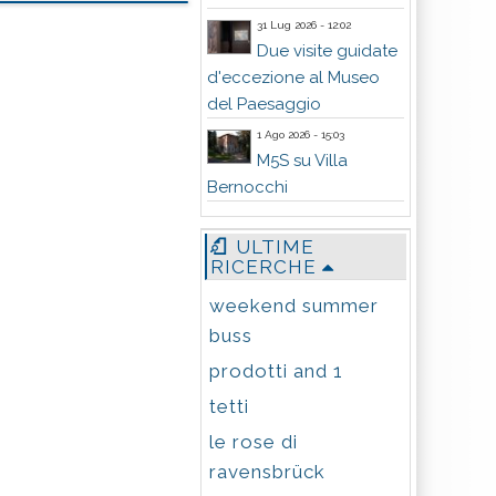
31 Lug 2026 - 12:02
Due visite guidate
d'eccezione al Museo
del Paesaggio
1 Ago 2026 - 15:03
M5S su Villa
Bernocchi
ULTIME
RICERCHE
weekend summer
buss
prodotti and 1
tetti
le rose di
ravensbrück