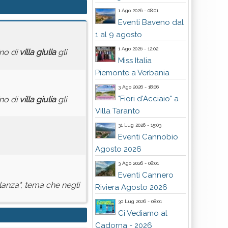
1 Ago 2026 - 08:01
Eventi Baveno dal
1 al 9 agosto
1 Ago 2026 - 12:02
ino di
villa
giulia
gli
Miss Italia
Piemonte a Verbania
3 Ago 2026 - 18:06
"Fiori d'Acciaio" a
ino di
villa
giulia
gli
Villa Taranto
31 Lug 2026 - 15:03
Eventi Cannobio
Agosto 2026
3 Ago 2026 - 08:01
Eventi Cannero
lanza", tema che negli
Riviera Agosto 2026
30 Lug 2026 - 08:01
Ci Vediamo al
Cadorna - 2026