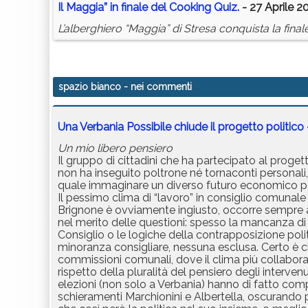
Il Maggia” in finale del Cooking Quiz.
- 27 Aprile 2
L’alberghiero “Maggia” di Stresa conquista la final
spazio bianco
- nei commenti
Una Verbania Possibile chiude il progetto politico
Un mio libero pensiero
Il gruppo di cittadini che ha partecipato al progett
non ha inseguito poltrone né tornaconti personali
quale immaginare un diverso futuro economico per 
Il pessimo clima di “lavoro” in consiglio comunale è
Brignone è ovviamente ingiusto, occorre sempre a
nel merito delle questioni: spesso la mancanza di 
Consiglio o le logiche della contrapposizione pol
minoranza consigliare, nessuna esclusa. Certo è ch
commissioni comunali, dove il clima più collabora
rispetto della pluralità del pensiero degli interv
elezioni (non solo a Verbania) hanno di fatto compo
schieramenti Marchionini e Albertella, oscurando pe