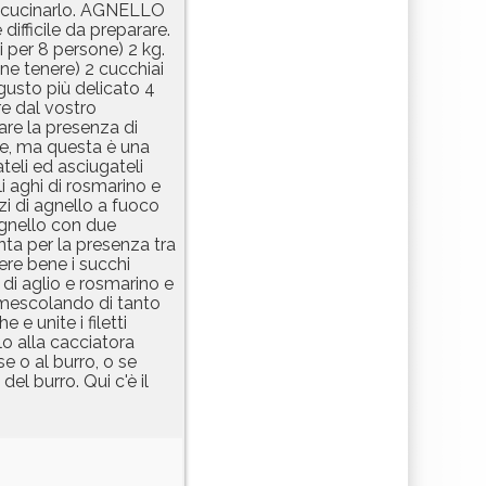
er cucinarlo. AGNELLO
ifficile da preparare.
i per 8 persone) 2 kg.
ine tenere) 2 cucchiai
gusto più delicato 4
re dal vostro
tare la presenza di
ile, ma questa è una
teli ed asciugateli
gli aghi di rosmarino e
zzi di agnello a fuoco
agnello con due
ta per la presenza tra
ere bene i succhi
 di aglio e rosmarino e
 mescolando di tanto
e unite i filetti
lo alla cacciatora
e o al burro, o se
del burro. Qui c'è il