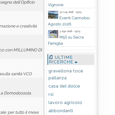
egna dell'Opificio
Vignone
31 Lug 2026 - 15:03
Eventi Cannobio
Agosto 2026
mazione e creatività
3 Ago 2026 - 15:03
M5S su Sacra
Famiglia
lico con M’ILLUMINO DI
ULTIME
RICERCHE
gravellona toce
sulla sanità VCO.
pallanza
casa del dolce
no a Domodossola.
rsi
lavoro agricolo
abbondanti
e: per tutto il mese