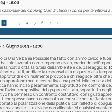
024 - 18:06
e nazionale del Cooking Quiz. 2 classi in corsa per la vittoria 
1
2
3
4
5
6
7
»
- 4 Giugno 2019 - 13:00
o di Una Verbania Possibile l’ha fatto con animo civico e fuori 
, ha solo lavorato come impegno civico, credendo nell'importa
la nostra città, la tutela dell’ambiente e del paesaggio, lo
s
 noto a tutti, additare la responsabilità di questo alla tempra 
pprofondire chi realmente provoca e chi reagisce, oltre che
un approfondimento costruttivo, una perfettibile terzietà del
itica hanno inciso pesantemente, soprattutto nei confronti de
e l’azione propositiva del gruppo c’è stata, soprattutto negli
tivo ha permesso un confronto costruttivo, con i giusti appro
enuti, che spesso hanno convenuto anche sulle nostre (tante) 
rtato la polarizzazione della politica, con l’effetto di coagula
r reazione le liste civiche non allineate (di qualsiasi orienta