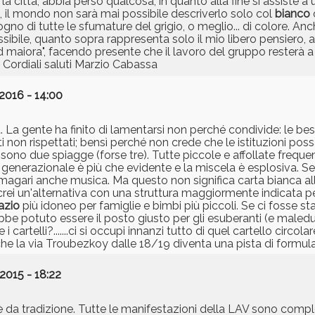
a città, abbia perso qualcosa, in quanto alla fine si assiste a un
 il mondo non sarà mai possibile descriverlo solo col
bianco
o di tutte le sfumature del grigio, o meglio... di colore. An
sibile, quanto sopra rappresenta solo il mio libero pensiero, 
 "ad maiora", facendo presente che il lavoro del gruppo rester
. Cordiali saluti Marzio Cabassa
2016 - 14:00
. La gente ha finito di lamentarsi non perché condivide: le bes
eti non rispettati; bensì perché non crede che le istituzioni pos
c sono due spiagge (forse tre). Tutte piccole e affollate freque
o generazionale è più che evidente e la miscela è esplosiva. Se 
 e magari anche musica. Ma questo non significa carta bianca 
crei un'alternativa con una struttura maggiormente indicata pe
azio
più idoneo per famiglie e bimbi più piccoli. Se ci fosse st
e potuto essere il posto giusto per gli esuberanti (e maleduc
 cartelli?.......ci si occupi innanzi tutto di quel cartello circol
isto che la via Troubezkoy dalle 18/19 diventa una pista di formul
2015 - 18:22
a tradizione. Tutte le manifestazioni della LAV sono compl