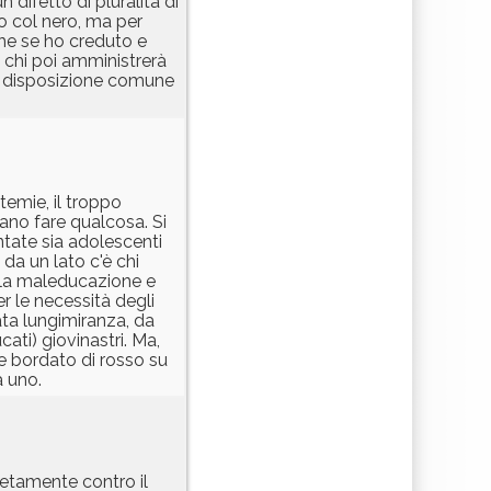
 difetto di pluralità di
o col nero, ma per
che se ho creduto e
a chi poi amministrerà
à a disposizione comune
temie, il troppo
sano fare qualcosa. Si
ntate sia adolescenti
da un lato c'è chi
alla maleducazione e
r le necessità degli
ata lungimiranza, da
ati) giovinastri. Ma,
are bordato di rosso su
a uno.
etamente contro il