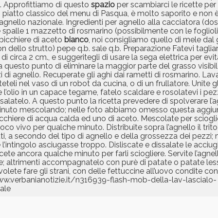
. Approfittiamo di questo
spazio
per scambiarci le ricette p
atto classico del menu di Pasqua, è molto saporito e non è d
agnello nazionale. Ingredienti per agnello alla cacciatora (dos
e spalle 1 mazzetto di rosmarino (possibilmente con le fogliol
 bicchiere di aceto
bianco
, noi consigliamo quello di mele dal 
 con dello strutto) pepe q.b. sale q.b. Preparazione Fatevi taglia
di circa 2 cm., e suggeritegli di usare la sega elettrica per evi
a questo punto di eliminare la maggior parte del grasso visib
di agnello. Recuperate gli aghi dai rametti di rosmarino. Lava
tteteli nel vaso di un robot da cucina, o di un frullatore. Unite 
sate l’olio in un capace tegame, fatelo scaldare e rosolatevi i pe
salatelo. A questo punto la ricetta prevedere di spolverare l’
e minuto mescolando; nelle foto abbiamo omesso questa aggiun
bicchiere di acqua calda ed uno di aceto. Mescolate per sciogli
co vivo per qualche minuto. Distribuite sopra l’agnello il trito
, a secondo del tipo di agnello e della grossezza dei pezzi;
intingolo asciugasse troppo. Disliscate e dissalate le acciughe 
cete ancora qualche minuto per farli sciogliere. Servite l’agnel
e; altrimenti accompagnatelo con purè di patate o patate less
 volete fare gli strani, con delle fettuccine all’uovo condite con 
/www.verbanianotizie.it/n316939-flash-mob-della-lav-lascialo-
ale