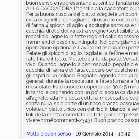
buon senso e rappresentano autentico fanatismo
ALLA CACCIATORA L’agnello alla cacciatora è un pi
Per la buona riuscita del piatto scegliete un buon 
circa di agnello, consigliamo di usare le cosce e l
di farina 4 spicchi di aglio 4 acciughe sotto sale 1
cucchiai di olio d’oliva extra vergine (sostituibile
macellaio l’agnello in fette regolari dallo spessore 
frammenti di osso nell’intingolo. Noi consigliamo 
operazione opzionale. Lavate ed asciugate i pezzi 
Pelate gli spicchi di aglio, tagliateli a fettine e me
fate tritare il tutto. Mettete il trito da parte. Ver
vivo. Quando l’agnello è ben rosolato, pepatelo e 
cucchiai di farina e di farla cuocere per qualch
gli ospiti di un celiaco. Bagnate l’agnello con un 
generati durante la rosolatura, e fate sfumare a fuo
mescolate. Fate cuocere coperto per 30/45 minuti
in tanto, e bagnando con un po’ di acqua calda se l’
all’agnello alla fine della cottura, mescolate e cuo
senza nulla, se è parte di un ricco pranzo pasqual
volete un piatto unico con del riso in
bianco
, e se
link della ricetta corredata da fotografie http:/
vivere.htm#commenti-23431 Buon pranzo pasqu
Multe e buon senso
- 16 Gennaio 2014 - 10:42