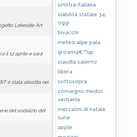
sinistra italiana
viabilità statale 34
oggi
ogetto Lakeside Art
bivacchi
meteo alpe pala
growinâ€™up
 il 12 aprile e sarà
claudia salerno
libera
sottosopra
T è stata allestita nei
convegno medici
verbania
mercatini di natale
erie del sodalizio del
suna
apple