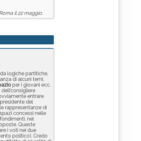
a Roma il 22 maggio.
da logiche partitiche,
nza di alcuni temi,
pazio
per i giovani ecc.
dell’consigliere
 ovviamente entrare
 presidente del
lle rappresentanze di
 spazi concessi nelle
fondimenti, nel
proposte. Queste
re i voti nei due
mento politico). Credo