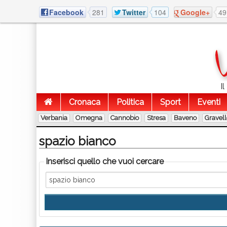
Facebook
281
Twitter
104
Google+
49
I
Cronaca
Politica
Sport
Eventi
Verbania
Omegna
Cannobio
Stresa
Baveno
Gravel
spazio bianco
Inserisci quello che vuoi cercare