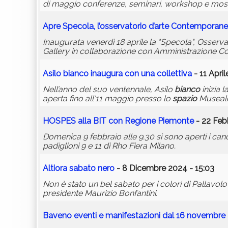
di maggio conferenze, seminari, workshop e mostr
Apre Specola, l’osservatorio d’arte Contemporan
Inaugurata venerdì 18 aprile la "Specola", Osserv
Gallery in collaborazione con Amministrazione C
Asilo
bianco
inaugura con una collettiva
- 11 April
Nell’anno del suo ventennale, Asilo
bianco
inizia 
aperta fino all'11 maggio presso lo
spazio
Museale 
HOSPES alla BIT con Regione Piemonte
- 22 Feb
Domenica 9 febbraio alle 9.30 si sono aperti i canc
padiglioni 9 e 11 di Rho Fiera Milano.
Altiora sabato nero
- 8 Dicembre 2024 - 15:03
Non è stato un bel sabato per i colori di Pallavolo A
presidente Maurizio Bonfantini.
Baveno eventi e manifestazioni dal 16 novembre 