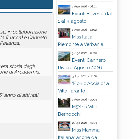
1 Ago 2026 - 08:01
Eventi Baveno dal
1 al 9 agosto
1 Ago 2026 - 12:02
ti, in collaborazione
Miss Italia
nta (Lucca) e Canneto
Pallanza.
Piemonte a Verbania
3 Ago 2026 - 08:01
Eventi Cannero
era storia degli
Riviera Agosto 2026
gione di Arcademia.
3 Ago 2026 - 18:06
"Fiori d'Acciaio" a
Villa Taranto
 anno di attività!
1 Ago 2026 - 15:03
M5S su Villa
Bernocchi
2 Ago 2026 - 10:03
Miss Mamma
Italiana: anche da