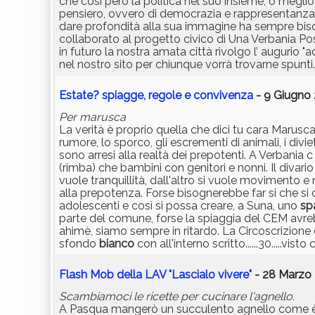
che così però la politica nel suo insieme, o meglio l
pensiero, ovvero di democrazia e rappresentanza,
dare profondità alla sua immagine ha sempre bisogn
collaborato al progetto civico di Una Verbania Pos
in futuro la nostra amata città rivolgo l’ augurio
nel nostro sito per chiunque vorrà trovarne spunti
Estate? spiagge, regole e convivenza
- 9 Giugno 
Per marusca
La verità è proprio quella che dici tu cara Marusca
rumore, lo sporco, gli escrementi di animali, i divi
sono arresi alla realtà dei prepotenti. A Verbania 
(rimba) che bambini con genitori e nonni. Il divari
vuole tranquillità, dall'altro si vuole movimento
alla prepotenza. Forse bisognerebbe far si che si 
adolescenti e così si possa creare, a Suna, uno
sp
parte del comune, forse la spiaggia del CEM avrebb
ahimè, siamo sempre in ritardo. La Circoscrizione e i
sfondo
bianco
con all'interno scritto......30.....v
Flash Mob della LAV "Lascialo vivere"
- 28 Marzo 
Scambiamoci le ricette per cucinare l'agnello.
A Pasqua mangerò un succulento agnello come è d