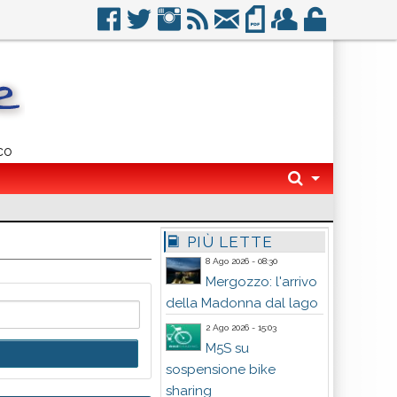
co
PIÙ LETTE
8 Ago 2026 - 08:30
Mergozzo: l'arrivo
della Madonna dal lago
2 Ago 2026 - 15:03
M5S su
sospensione bike
sharing