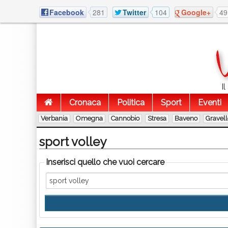
Facebook
281
Twitter
104
Google+
49
I
Cronaca
Politica
Sport
Eventi
Verbania
Omegna
Cannobio
Stresa
Baveno
Gravel
sport volley
Inserisci quello che vuoi cercare