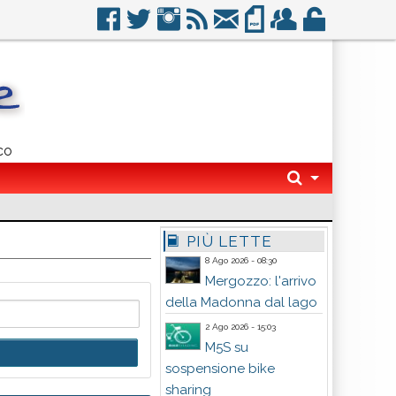
co
PIÙ LETTE
8 Ago 2026 - 08:30
Mergozzo: l'arrivo
della Madonna dal lago
2 Ago 2026 - 15:03
M5S su
sospensione bike
sharing