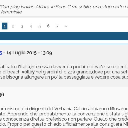
‘Camping Isolino Altiora’ in Serie C maschile, uno stop netto c
 femminile.
1
2
3
4
5
6
7
»
5
- 14 Luglio 2015 - 13:09
aticato d'Italia,interessa davvero a pochi. e deve'essere per il 
o di beach
volley
nei giardini di p.zza grande,dove per una set
 forse bisogna allungare un po' la passeggiata e vedere cosa 
36
'opportunismo dei dirigenti del Verbania Calcio abbiamo diffusa
nto. Apprendo che, probabilmente, la convenzione è stata sigl
ne conoscenza diretta, preferisco non parlare. Quello che cred
cio. Proprio per questo chiedo ufficialmente alla consigliera Mi