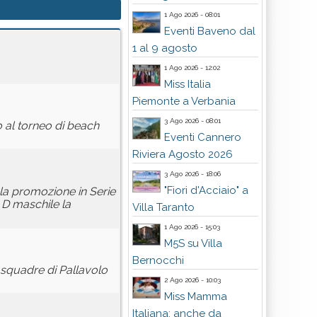
1 Ago 2026 - 08:01
Eventi Baveno dal
1 al 9 agosto
1 Ago 2026 - 12:02
Miss Italia
Piemonte a Verbania
3 Ago 2026 - 08:01
o al torneo di beach
Eventi Cannero
Riviera Agosto 2026
3 Ago 2026 - 18:06
"Fiori d'Acciaio" a
 la promozione in Serie
 D maschile la
Villa Taranto
1 Ago 2026 - 15:03
M5S su Villa
Bernocchi
e squadre di Pallavolo
2 Ago 2026 - 10:03
Miss Mamma
Italiana: anche da