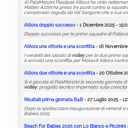
Al PalaManzini Plastipak Altiora ha vinto nettam
Matteo Azzini ha preso tre punti contro la squadra
campionato seguita da Val Sangone che a sua vo
Altiora doppio successo
- 1 Dicembre 2025 - 15:0
Doppio successo per le prime squadre di Pallavolo
Altiora una vittoria e una sconfitta
- 16 Novembre 
I verdetti del sabato di
volley
per le due prime squ
è arrivata una sconfitta per Mokavit Altiora contro
Altiora due vittorie e una sconfitta
- 20 Ottobre 20
Si è giocata al PalaManzini la seconda giornata di
volley
, progetto tecnico imperniato sulla crescita d
Risultati prima giornata B4B
- 27 Luglio 2025 - 12
Dopo la spettacolare inaugurazione di venerdì si 
Babies 2025.
Beach For Babies 2025 con Lo Bianco e Piccinini
-