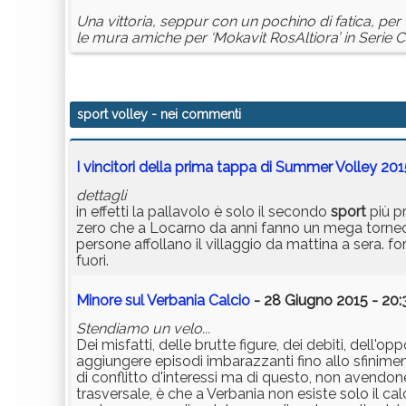
Una vittoria, seppur con un pochino di fatica, per 
le mura amiche per ‘Mokavit RosAltiora’ in Serie C
sport volley
- nei commenti
I vincitori della prima tappa di Summer Volley 201
dettagli
in effetti la pallavolo è solo il secondo
sport
più pr
zero che a Locarno da anni fanno un mega torne
persone affollano il villaggio da mattina a sera.
fuori.
Minore sul Verbania Calcio
- 28 Giugno 2015 - 20:
Stendiamo un velo...
Dei misfatti, delle brutte figure, dei debiti, dell
aggiungere episodi imbarazzanti fino allo sfinime
di conflitto d'interessi ma di questo, non avendo
trasversale, è che a Verbania non esiste solo il cal