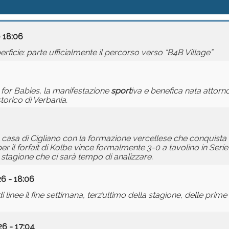
- 18:06
perficie: parte ufficialmente il percorso verso “B4B Village”
 for Babies, la manifestazione
sport
iva e benefica nata attorn
torico di Verbania.
n casa di Cigliano con la formazione vercellese che conquista
r il forfait di Kolbe vince formalmente 3-0 a tavolino in Serie
 stagione che ci sarà tempo di analizzare.
26 - 18:06
i linee il fine settimana, terz’ultimo della stagione, delle prim
6 - 17:04