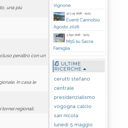
Vignone
to, una più
31 Lug 2026 - 15:03
Eventi Cannobio
Agosto 2026
3 Ago 2026 - 15:03
M5S su Sacra
Famiglia
ncluso peraltro con un
ULTIME
RICERCHE
cerutti stefano
ionale. In casa le
centrale
presidenzialismo
vogogna calcio
tornei regionali.
san nicola
lunedì 5 maggio