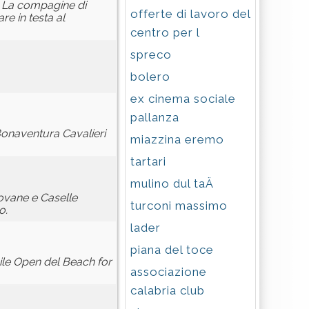
. La compagine di
offerte di lavoro del
re in testa al
centro per l
spreco
bolero
ex cinema sociale
pallanza
Bonaventura Cavalieri
miazzina eremo
tartari
mulino dul taÄ
iovane e Caselle
turconi massimo
o.
lader
piana del toce
ile Open del Beach for
associazione
calabria club