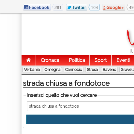
Facebook
281
Twitter
104
Google+
49
I
Cronaca
Politica
Sport
Eventi
Verbania
Omegna
Cannobio
Stresa
Baveno
Gravel
strada chiusa a fondotoce
Inserisci quello che vuoi cercare