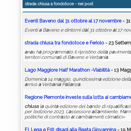
strada chiusa a fondotoce
- nei post
Eventi B
a
veno d
a
l 31 ottobre
a
l 17 novembre
- 31
Eventi
a
B
a
veno e dintorni d
a
l 31 ottobre
a
l 17 n
str
a
d
a
chius
a
tr
a
fondotoce
e Feriolo
- 23 Settem
a
n
a
s h
a
progr
a
mm
a
to il ripristino dell
a
p
a
viment
territori comun
a
li di B
a
veno e Verb
a
ni
a
.
L
a
go M
a
ggiore H
a
lf M
a
r
a
thon -Vi
a
bilità
- 13 Magg
Domenic
a
14 m
a
ggio, quindicesim
a
edizione dell
a
rrivo
a
Verb
a
ni
a
P
a
ll
a
nz
a
.
Regione Piemonte investe sull
a
lott
a
a
i c
a
mbi
a
me
chius
a
l
a
quint
a
edizione del b
a
ndo di riqu
a
lific
a
zi
per l’edizione 2023. L’
a
ssessore
a
ll’
a
mbiente, M
a
rn
politiche di contr
a
sto
a
i c
a
mbi
a
menti clim
a
tici»
FI, Leg
a
e FdI: dis
a
gi
a
ll
a
Be
a
t
a
Giov
a
nnin
a
- 19 M