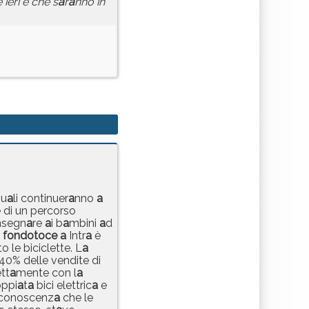
e ieri e che s
a
r
a
nno in
qu
a
li continuer
a
nno
a
 di un percorso
insegn
a
re
a
i b
a
mbini
a
d
fondotoce
a
Intr
a
è
to le biciclette. L
a
40% delle vendite di
tt
a
mente con l
a
ppi
a
t
a
bici elettric
a
e
conoscenz
a
che le