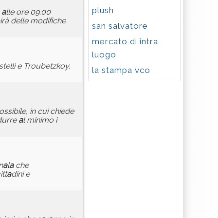
plush
a
lle ore 09:00
irà delle modifiche
san salvatore
mercato di intra
luogo
stelli e Troubetzkoy.
la stampa vco
ssibile, in cui chiede
idurre
a
l minimo i
n
a
l
a
che
itt
a
dini e