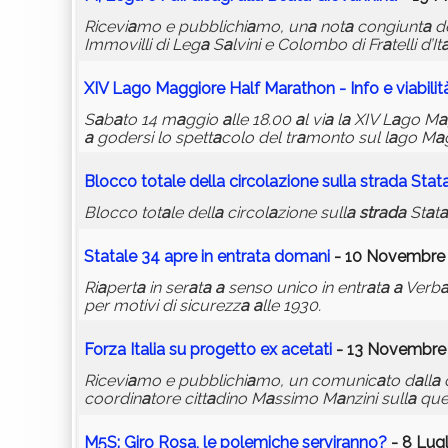
Ricevi
a
mo e pubblichi
a
mo, un
a
not
a
congiunt
a
de
Immovilli di Leg
a
S
a
lvini e Colombo di Fr
a
telli d’It
XIV L
a
go M
a
ggiore H
a
lf M
a
r
a
thon - Info e vi
a
bilit
S
a
b
a
to 14 m
a
ggio
a
lle 18.00
a
l vi
a
l
a
XIV L
a
go M
a
a
godersi lo spett
a
colo del tr
a
monto sul l
a
go M
a
Blocco tot
a
le dell
a
circol
a
zione sull
a
str
a
d
a
St
a
t
Blocco tot
a
le dell
a
circol
a
zione sull
a
str
a
d
a
St
a
t
a
St
a
t
a
le 34
a
pre in entr
a
t
a
dom
a
ni
- 10 Novembre 
Ri
a
pert
a
in ser
a
t
a
a
senso unico in entr
a
t
a
a
Verb
per motivi di sicurezz
a
a
lle 1930.
Forz
a
It
a
li
a
su progetto ex
a
cet
a
ti
- 13 Novembre 
Ricevi
a
mo e pubblichi
a
mo, un comunic
a
to d
a
ll
a
coordin
a
tore citt
a
dino M
a
ssimo M
a
nzini sull
a
que
M5S: Giro Ros
a
, le polemiche servir
a
nno?
- 8 Lugl