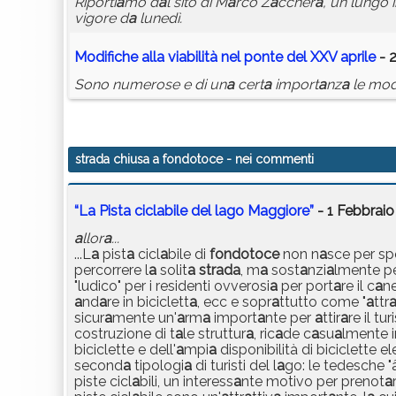
Riporti
a
mo d
a
l sito di M
a
rco Z
a
ccher
a
, un lungo 
vigore d
a
lunedì.
Modifiche
a
ll
a
vi
a
bilità nel ponte del XXV
a
prile
- 2
Sono numerose e di un
a
cert
a
import
a
nz
a
le mod
strada chiusa a fondotoce
- nei commenti
“La Pista ciclabile del lago Maggiore”
- 1 Febbraio
a
llor
a
...
...L
a
pist
a
cicl
a
bile di
fondotoce
non n
a
sce per sp
percorrere l
a
solit
a
str
a
d
a
, m
a
sost
a
nzi
a
lmente pe
"ludico" per i residenti ovverosi
a
per port
a
re il c
a
n
a
nd
a
re in biciclett
a
, ecc e sopr
a
ttutto come "
a
ttr
sicur
a
mente un'
a
rm
a
import
a
nte per
a
ttir
a
re il tur
costruzione di t
a
le struttur
a
, ric
a
de c
a
su
a
lmente 
biciclette e dell'
a
mpi
a
disponibilità di biciclette e
second
a
tipologi
a
di turisti del l
a
go: le tedesche 
piste cicl
a
bili, un interess
a
nte motivo per prenot
a