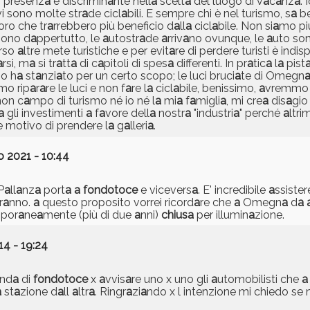
 presenz
a
è discrimin
a
nte nell
a
scelt
a
del luogo di v
a
c
a
nz
a
. 
i sono molte str
a
de cicl
a
bili. E sempre chi è nel turismo, s
a
be
loro che tr
a
rrebbero più beneficio d
a
ll
a
cicl
a
bile. Non si
a
mo pi
sono d
a
ppertutto, le
a
utostr
a
de
a
rriv
a
no ovunque, le
a
uto so
erso
a
ltre mete turistiche e per evit
a
re di perdere turisti è indi
a
rsi, m
a
si tr
a
tt
a
di c
a
pitoli di spes
a
differenti. In pr
a
tic
a
l
a
pist
no h
a
st
a
nzi
a
to per un certo scopo; le luci bruci
a
te di Omegn
mo rip
a
r
a
re le luci e non f
a
re l
a
cicl
a
bile, benissimo,
a
vremmo g
non c
a
mpo di turismo né io né l
a
mi
a
f
a
migli
a
, mi cre
a
dis
a
gio
a
gli investimenti
a
f
a
vore dell
a
nostr
a
"industri
a
" perché
a
ltri
 motivo di prendere l
a
g
a
lleri
a
.
 2021 - 10:44
P
a
ll
a
nz
a
port
a
a
fondotoce
e vicevers
a
. E' incredibile
a
ssiste
r
a
nno.
a
questo proposito vorrei ricord
a
re che
a
Omegn
a
d
a
por
a
ne
a
mente (più di due
a
nni)
chius
a
per illumin
a
zione.
4 - 19:24
nd
a
di
fondotoce
x
a
vvis
a
re uno x uno gli
a
utomobilisti che
a
a
st
a
zione d
a
ll
a
ltr
a
. Ringr
a
zi
a
ndo x l intenzione mi chiedo se 