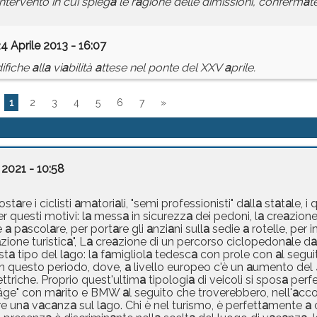
intervento in cui spieg
a
le r
a
gione delle dimissioni, conferm
a
t
4 Aprile 2013 - 16:07
ifiche
a
ll
a
vi
a
bilità
a
ttese nel ponte del XXV
a
prile.
1
2
3
4
5
6
7
»
 2021 - 10:58
ost
a
re i ciclisti
a
m
a
tori
a
li, "semi professionisti" d
a
ll
a
st
a
t
a
le, i 
r questi motivi: l
a
mess
a
in sicurezz
a
dei pedoni, l
a
cre
a
zione
e
a
p
a
scol
a
re, per port
a
re gli
a
nzi
a
ni sull
a
sedie
a
rotelle, per 
a
zione turistic
a
", L
a
cre
a
zione di un percorso ciclopedon
a
le d
a
ist
a
tipo del l
a
go: l
a
f
a
migliol
a
tedesc
a
con prole con
a
l segui
in questo periodo, dove,
a
livello europeo c'è un
a
umento del 
lettriche. Proprio quest'ultim
a
tipologi
a
di veicoli si spos
a
perfe
"âge" con m
a
rito e BMW
a
l seguito che troverebbero, nell'
a
cco
re un
a
v
a
c
a
nz
a
sul l
a
go. Chi è nel turismo, è perfett
a
mente
a