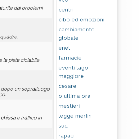
a
turite d
a
i problemi
centri
cibo ed emozioni
cambiamento
qu
a
dre.
globale
enel
farmacie
e l
a
pist
a
cicl
a
bile
eventi lago
maggiore
cesare
, dopo un sopr
a
lluogo
ico.
o ultima ora
mestieri
legge merlin
chius
a
e tr
a
ffico in
sud
rapaci