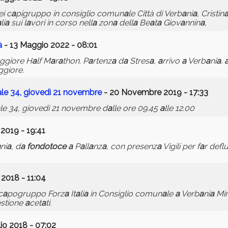
i c
a
pigruppo in consiglio comun
a
le Città di Verb
a
ni
a
, Cristin
a
li
a
sui l
a
vori in corso nell
a
zon
a
dell
a
Be
a
t
a
Giov
a
nnin
a
,
à
- 13 Maggio 2022 - 08:01
ggiore H
a
lf M
a
r
a
thon. P
a
rtenz
a
d
a
Stres
a
,
a
rrivo
a
Verb
a
ni
a
.
ggiore.
a
le 34, giovedì 21 novembre
- 20 Novembre 2019 - 17:33
le 34, giovedì 21 novembre d
a
lle ore 09.45
a
lle 12.00
2019 - 19:41
a
ni
a
, d
a
fondotoce
a
P
a
ll
a
nz
a
, con presenz
a
Vigili per f
a
r deflu
2018 - 11:04
c
a
pogruppo Forz
a
It
a
li
a
in Consiglio comun
a
le
a
Verb
a
ni
a
Mir
stione
a
cet
a
ti.
io 2018 - 07:02