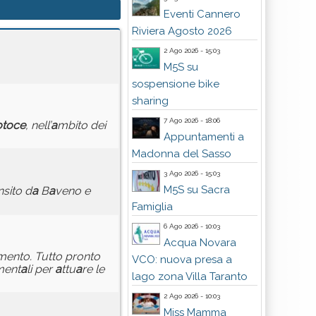
Eventi Cannero
Riviera Agosto 2026
2 Ago 2026 - 15:03
M5S su
sospensione bike
sharing
7 Ago 2026 - 18:06
otoce
, nell’
a
mbito dei
Appuntamenti a
Madonna del Sasso
3 Ago 2026 - 15:03
M5S su Sacra
nsito d
a
B
a
veno e
Famiglia
6 Ago 2026 - 10:03
Acqua Novara
mento. Tutto pronto
VCO: nuova presa a
ment
a
li per
a
ttu
a
re le
lago zona Villa Taranto
2 Ago 2026 - 10:03
Miss Mamma