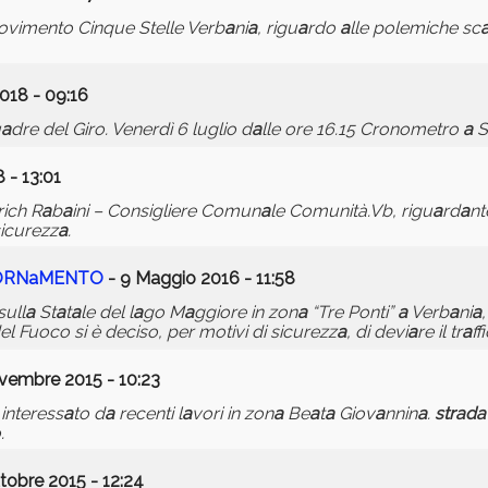
ovimento Cinque Stelle Verb
a
ni
a
, rigu
a
rdo
a
lle polemiche sc
018 - 09:16
u
a
dre del Giro. Venerdì 6 luglio d
a
lle ore 16.15 Cronometro
a
S
 - 13:01
rich R
a
b
a
ini – Consigliere Comun
a
le Comunità.Vb, rigu
a
rd
a
nt
icurezz
a
.
ORN
a
MENTO
- 9 Maggio 2016 - 11:58
sull
a
St
a
t
a
le del l
a
go M
a
ggiore in zon
a
“Tre Ponti”
a
Verb
a
ni
a
 del Fuoco si è deciso, per motivi di sicurezz
a
, di devi
a
re il tr
a
ff
vembre 2015 - 10:23
 interess
a
to d
a
recenti l
a
vori in zon
a
Be
a
t
a
Giov
a
nnin
a
.
str
a
d
a
.
tobre 2015 - 12:24