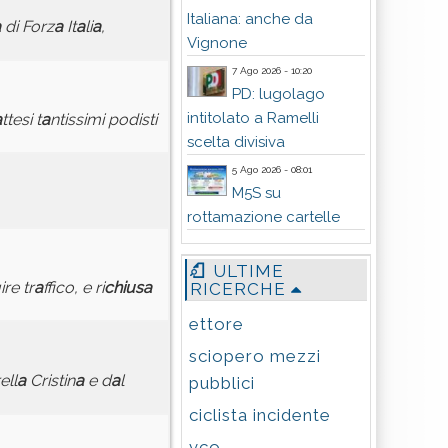
Italiana: anche da
a
di Forz
a
It
a
li
a
,
Vignone
7 Ago 2026 - 10:20
PD: lugolago
intitolato a Ramelli
a
ttesi t
a
ntissimi podisti
scelta divisiva
5 Ago 2026 - 08:01
M5S su
rottamazione cartelle
ULTIME
ire tr
a
ffico, e ri
chius
a
RICERCHE
ettore
sciopero mezzi
ell
a
Cristin
a
e d
a
l
pubblici
ciclista incidente
vco