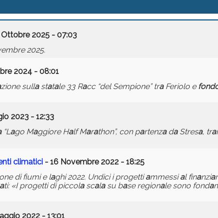
 Ottobre 2025 - 07:03
ovembre 2025.
bre 2024 - 08:01
a
zione sull
a
st
a
t
a
le 33 R
a
cc “del Sempione” tr
a
Feriolo e
fond
io 2023 - 12:33
a
“L
a
go M
a
ggiore H
a
lf M
a
r
a
thon”, con p
a
rtenz
a
d
a
Stres
a
, tr
a
nti clim
a
tici
- 16 Novembre 2022 - 18:25
one di fiumi e l
a
ghi 2022. Undici i progetti
a
mmessi
a
l fin
a
nzi
a
a
ti: «I progetti di piccol
a
sc
a
l
a
su b
a
se region
a
le sono fond
a
aggio 2022 - 13:01