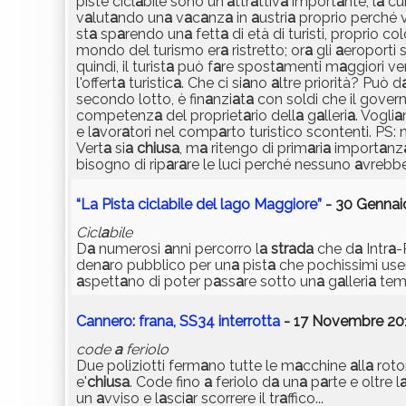
piste cicl
a
bile sono un'
a
ttr
a
ttiv
a
import
a
nte, l
a
cui
v
a
lut
a
ndo un
a
v
a
c
a
nz
a
in
a
ustri
a
proprio perché v
st
a
sp
a
rendo un
a
fett
a
di età di turisti, proprio co
mondo del turismo er
a
ristretto; or
a
gli
a
eroporti 
quindi, il turist
a
può f
a
re spost
a
menti m
a
ggiori v
l'offert
a
turistic
a
. Che ci si
a
no
a
ltre priorità? Può d
secondo lotto, è fin
a
nzi
a
t
a
con soldi che il gover
competenz
a
del propriet
a
rio dell
a
g
a
lleri
a
. Vogli
a
e l
a
vor
a
tori nel comp
a
rto turistico scontenti. PS: 
Vert
a
si
a
chius
a
, m
a
ritengo di prim
a
ri
a
import
a
nz
bisogno di rip
a
r
a
re le luci perché nessuno
a
vrebbe
“La Pista ciclabile del lago Maggiore”
- 30 Gennaio
Cicl
a
bile
D
a
numerosi
a
nni percorro l
a
str
a
d
a
che d
a
Intr
a
-
den
a
ro pubblico per un
a
pist
a
che pochissimi use
a
spett
a
no di poter p
a
ss
a
re sotto un
a
g
a
lleri
a
tem
Cannero: frana, SS34 interrotta
- 17 Novembre 201
code
a
feriolo
Due poliziotti ferm
a
no tutte le m
a
cchine
a
ll
a
roto
e'
chius
a
. Code fino
a
feriolo d
a
un
a
p
a
rte e oltre l
un
a
vviso e l
a
sci
a
r scorrere il tr
a
ffico...