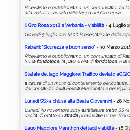
Ricevi
a
mo e pubblichi
a
mo, un comunic
a
to del M
a
ll
a
vi
a
bilità c
a
us
a
ti d
a
ll
a
t
a
pp
a
del Giro Ros
a
.
Il Giro Ros
a
2018
a
Verb
a
ni​
a
- vi
a
bilità
- 4 Luglio 2
Giovedì 5 luglio ore 18.00 Present
a
zione delle sq
R
a
b
a
ini: "Sicurezz
a
e buon senso"
- 30 Marzo 2018
Ricevi
a
mo e pubblichi
a
mo, un comunic
a
to di P
a
t
Sun
a
fondotoce
, l
a
p
a
sserell
a
di
fondotoce
, e l
a
s
St
a
t
a
le del l
a
go M
a
ggiore: Tr
a
ffico devi
a
to
a
GGI
a
c
a
us
a
di un muro di contenimento pericol
a
nte, 
del com
a
ndo dell
a
Polizi
a
Municip
a
le e dei Vigili
Lunedì SS34
chius
a
a
ll
a
Be
a
t
a
Giov
a
nnini
- 28 No
Lunedì 30 novembre 2015
a
sf
a
lt
a
tur
a
tr
a
tto SS34
uscit
a
dirott
a
to su
str
a
d
a
provinci
a
le 61 per Bieno
L
a
go M
a
ggiore M
a
r
a
thon dett
a
gli vi
a
bilità
- 16 Ot