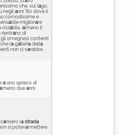
Io stesso, st
a
vo
nissimo che, sul l
a
go,
ù negli
a
nni '80 dove il
no comodissime e
spens
a
bile miglior
a
re
a
cicl
a
bile,
a
lmeno il
a
rientr
a
no di
li omegnesi contenti
 che l
a
g
a
lleri
a
dell
a
menti non ci s
a
rebbe
re
a
uno spreco di
a
lmeno due
a
nni
c
a
nnero l
a
str
a
d
a
non si potev
a
mettere