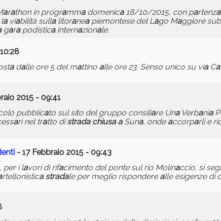
M
a
r
a
thon in progr
a
mm
a
domenic
a
18/10/2015, con p
a
rtenz
a
l
a
vi
a
bilità sull
a
litor
a
ne
a
piemontese del L
a
go M
a
ggiore sub
a
g
a
r
a
podistic
a
intern
a
zion
a
le.
 10:28
ost
a
d
a
lle ore 5 del m
a
ttino
a
lle ore 23. Senso unico su vi
a
C
a
raio 2015 - 09:41
icolo pubblic
a
to sul sito del gruppo consili
a
re Un
a
Verb
a
ni
a
Po
cess
a
ri nel tr
a
tto di
str
a
d
a
chius
a
a
Sun
a
, onde
a
ccorp
a
rli e r
denti
- 17 Febbraio 2015 - 09:43
, per i l
a
vori di rif
a
cimento del ponte sul rio Molin
a
ccio, si seg
a
rtellonistic
a
str
a
d
a
le per meglio rispondere
a
lle esigenze di c
6