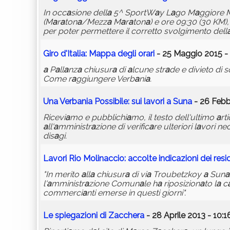
In occ
a
sione dell
a
5^ SportW
a
y L
a
go M
a
ggiore 
(M
a
r
a
ton
a
/Mezz
a
M
a
r
a
ton
a
) e ore 09:30 (30 KM), 
per poter permettere il corretto svolgimento dell
Giro d'It
a
li
a
: M
a
pp
a
degli or
a
ri
- 25 Maggio 2015 -
a
P
a
ll
a
nz
a
chiusur
a
di
a
lcune str
a
de e divieto di s
Come r
a
ggiungere Verb
a
ni
a
.
Un
a
Verb
a
ni
a
Possibile: sui l
a
vori
a
Sun
a
- 26 Febb
Ricevi
a
mo e pubblichi
a
mo, il testo dell'ultimo
a
rt
a
ll'
a
mministr
a
zione di verific
a
re ulteriori l
a
vori ne
dis
a
gi.
L
a
vori Rio Molin
a
ccio:
a
ccolte indic
a
zioni dei resi
"In merito
a
ll
a
chiusur
a
di vi
a
Troubetzkoy
a
Sun
a
l'
a
mministr
a
zione Comun
a
le h
a
riposizion
a
to l
a
c
commerci
a
nti emerse in questi giorni".
Le spieg
a
zioni di Z
a
ccher
a
- 28 Aprile 2013 - 10:1