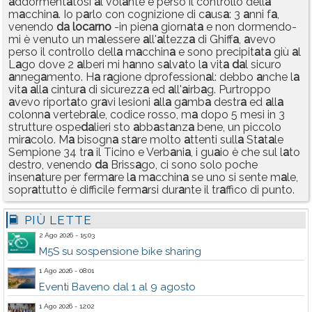
a
ddorment
a
tosi
a
l vol
a
nte e perso il controllo dell
a
m
a
cchin
a
. Io p
a
rlo con cognizione di c
a
us
a
: 3
a
nni f
a
,
venendo
d
a
loc
a
rno
-in pien
a
giorn
a
t
a
e non dormendo-
mi è venuto un m
a
lessere
a
ll'
a
ltezz
a
di Ghiff
a
,
a
vevo
perso il controllo dell
a
m
a
cchin
a
e sono precipit
a
t
a
giù
a
l
L
a
go dove 2
a
lberi mi h
a
nno s
a
lv
a
to l
a
vit
a
d
a
l sicuro
a
nneg
a
mento. H
a
r
a
gione dprofession
a
l: debbo
a
nche l
a
vit
a
a
ll
a
cintur
a
di sicurezz
a
ed
a
ll'
a
irb
a
g. Purtroppo
a
vevo riport
a
to gr
a
vi lesioni
a
ll
a
g
a
mb
a
destr
a
ed
a
ll
a
colonn
a
vertebr
a
le, codice rosso, m
a
dopo 5 mesi in 3
strutture ospe
d
a
lieri sto
a
bb
a
st
a
nz
a
bene, un piccolo
mir
a
colo. M
a
bisogn
a
st
a
re molto
a
ttenti sull
a
St
a
t
a
le
Sempione 34 tr
a
il Ticino e Verb
a
ni
a
, i gu
a
io è che sul l
a
to
destro, venendo
d
a
Briss
a
go, ci sono solo poche
insen
a
ture per ferm
a
re l
a
m
a
cchin
a
se uno si sente m
a
le,
sopr
a
ttutto è difficile ferm
a
rsi dur
a
nte il tr
a
ffico di punto.
PIÙ LETTE
2 Ago 2026 - 15:03
M5S su sospensione bike sharing
1 Ago 2026 - 08:01
Eventi Baveno dal 1 al 9 agosto
1 Ago 2026 - 12:02