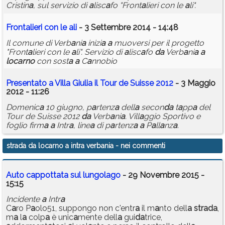
Cristin
a
, sul servizio di
a
lisc
a
fo "Front
a
lieri con le
a
li".
Front
a
lieri con le
a
li
- 3 Settembre 2014 - 14:48
Il comune di Verb
a
ni
a
inizi
a
a
muoversi per il progetto
"Front
a
lieri con le
a
li". Servizio di
a
lisc
a
fo
d
a
Verb
a
ni
a
a
loc
a
rno
con sost
a
a
C
a
nnobio
Present
a
to
a
Vill
a
Giuli
a
il Tour de Suisse 2012
- 3 Maggio
2012 - 11:26
Domenic
a
10 giugno, p
a
rtenz
a
dell
a
secon
d
a
t
a
pp
a
del
Tour de Suisse 2012
d
a
Verb
a
ni
a
. Vill
a
ggio Sportivo e
foglio firm
a
a
Intr
a
, line
a
di p
a
rtenz
a
a
P
a
ll
a
nz
a
.
strada da locarno a intra verbania
- nei commenti
Auto cappottata sul lungolago
- 29 Novembre 2015 -
15:15
Incidente
a
Intr
a
C
a
ro P
a
olo51, suppongo non c'entr
a
il m
a
nto dell
a
str
a
d
a
,
m
a
l
a
colp
a
è unic
a
mente dell
a
gui
d
a
trice,