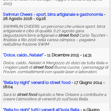
2023.
Swimrun Cheers - sport, birra artigianale e gastronomia
-
26 Agosto 2016 - 09:16
SWIMRUN CHEERS: un percorso che unisce sport, birra
artigianale e cibo di qualità. Il 27 agosto gara,
degustazioni birre artigianali e
street
food
Carlo Tacchini –
finalista a Rio 2016 nella canoa olimpica – pagaierà
nell’ultima frazione SWIM
"Dolce, caldo...Natale!"
- 11 Dicembre 2015 - 14:31
Dolce, caldo...Natale! A Mergozzo 20 dolci da tutta Italia e
i migliori piatti di
street
food
Buona cucina, i personaggi di
Frozen, combattimenti con spade laser e laboratori.
"Bella by night" venerdì lo
street
food
- 17 Giugno 2014 -
18:04
Sarà lo
street
food
ispirato a New Orleans a contribuire a
creare l'atmosfera di venerdì 20 sull'Isola Bella.
"Bella by night" tutti i venerdì all'Isola Bella
- 9 Giugno