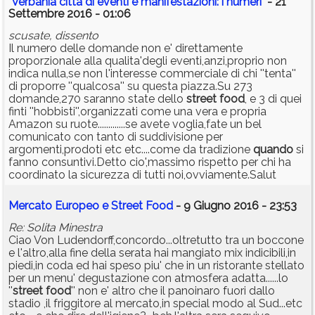
"Verbania città di eventi e manifestazioni: i numeri"
- 21
Settembre 2016 - 01:06
scusate, dissento
Il numero delle domande non e' direttamente
proporzionale alla qualita'degli eventi,anzi,proprio non
indica nulla,se non l'interesse commerciale di chi ''tenta''
di proporre ''qualcosa'' su questa piazza.Su 273
domande,270 saranno state dello
street
food
, e 3 di quei
finti ''hobbisti'',organizzati come una vera e propria
Amazon su ruote.............se avete voglia,fate un bel
comunicato con tanto di suddivisione per
argomenti,prodoti etc etc....come da tradizione
quando
si
fanno consuntivi.Detto cio',massimo rispetto per chi ha
coordinato la sicurezza di tutti noi,ovviamente.Salut
Mercato Europeo e Street Food
- 9 Giugno 2016 - 23:53
Re: Solita Minestra
Ciao Von Ludendorff,concordo...oltretutto tra un boccone
e l'altro,alla fine della serata hai mangiato mix indicibili,in
piedi,in coda ed hai speso piu' che in un ristorante stellato
per un menu' degustazione con atmosfera adatta......lo
''
street
food
'' non e' altro che il panoinaro fuori dallo
stadio ,il friggitore al mercato,in special modo al Sud...etc