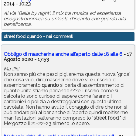
2014 - 10:23
Al via “Bella by night”, il mix tra musica ed esperienza
enogastronomica su un'isola d'incanto che guarda alla
beneficenza.
street food quando
- nei commenti
Obbligo di mascherina anche all’aperto dalle 18 alle 6
- 17
Agosto 2020 - 17:53
Ma !!!!!!
Non sanno più che pesci pigliare,ma questa nuova "grida"
che cosa vuol dire,mascherine dove vi è il rischio di
assembramento,
quando
si parla di assembramento di
quante unità stiamo parlando???e il rischio come si
calcola io sono curioso di sapere come faranno i
carabinieri e polizia a destreggiarsi con questa ultima
cavolata. Non hanno avuto il coraggio di dire che non si
può andare più al bar anche all'aperto,quindi moltissime
manifestazioni salteranno compreso lo "
street
food
" di
Mergozzo il 21-22-23 almeno lo spero.