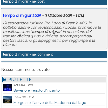
tempo di migrar
- nei post
Calendario
tempo
di
migrar
2025
- 3 Ottobre 2025 - 11:34
Annunci
L’Associazione turistica Pro Loco
di
Premia APS, in
collaborazione con le Associazioni Locali, promuove la
manifestazione “
tempo
di
migrar
” in occasione del
transito
di
circa 3.000 ovini che, accompagnati dai
pastori, lasciano gli alpeggi estivi per raggiungere la
pianura.
tempo di migrar
- nei commenti
Nessun commento trovato
PIÙ LETTE
9 Ago 2026 - 15:03
Baveno e Feriolo d'Incanto
12 Ago 2026 - 08:30
Mergozzo: l'arrivo della Madonna dal lago