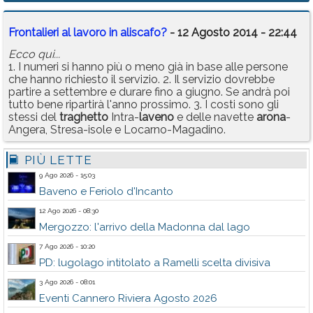
Frontalieri al lavoro in aliscafo?
- 12 Agosto 2014 - 22:44
Ecco qui...
1. I numeri si hanno più o meno già in base alle persone
che hanno richiesto il servizio. 2. Il servizio dovrebbe
partire a settembre e durare fino a giugno. Se andrà poi
tutto bene ripartirà l'anno prossimo. 3. I costi sono gli
stessi del
traghetto
Intra-
laveno
e delle navette
arona
-
Angera, Stresa-isole e Locarno-Magadino.
PIÙ LETTE
9 Ago 2026 - 15:03
Baveno e Feriolo d'Incanto
12 Ago 2026 - 08:30
Mergozzo: l'arrivo della Madonna dal lago
7 Ago 2026 - 10:20
PD: lugolago intitolato a Ramelli scelta divisiva
3 Ago 2026 - 08:01
Eventi Cannero Riviera Agosto 2026