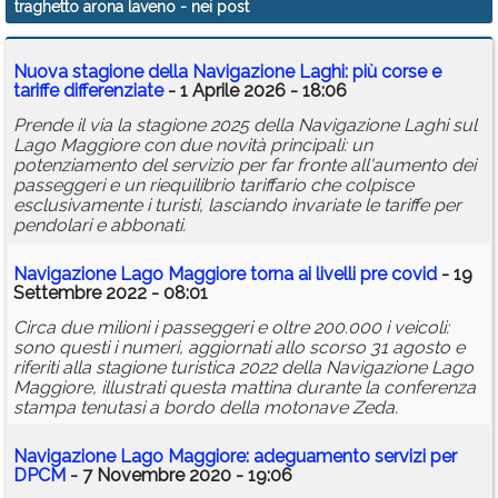
traghetto arona laveno
- nei post
Calendario
Nuova stagione della Navigazione Laghi: più corse e
Annunci
tariffe differenziate
- 1 Aprile 2026 - 18:06
Prende il via la stagione 2025 della Navigazione Laghi sul
Lago Maggiore con due novità principali: un
potenziamento del servizio per far fronte all'aumento dei
passeggeri e un riequilibrio tariffario che colpisce
esclusivamente i turisti, lasciando invariate le tariffe per
pendolari e abbonati.
Navigazione Lago Maggiore torna ai livelli pre covid
- 19
Settembre 2022 - 08:01
Circa due milioni i passeggeri e oltre 200.000 i veicoli:
sono questi i numeri, aggiornati allo scorso 31 agosto e
riferiti alla stagione turistica 2022 della Navigazione Lago
Maggiore, illustrati questa mattina durante la conferenza
stampa tenutasi a bordo della motonave Zeda.
Navigazione Lago Maggiore: adeguamento servizi per
DPCM
- 7 Novembre 2020 - 19:06