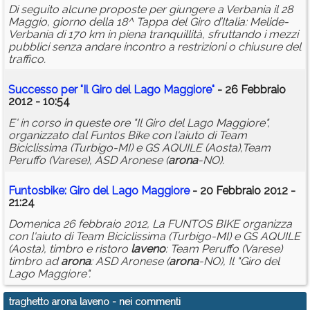
Di seguito alcune proposte per giungere a Verbania il 28
Maggio, giorno della 18^ Tappa del Giro d’Italia: Melide-
Verbania di 170 km in piena tranquillità, sfruttando i mezzi
pubblici senza andare incontro a restrizioni o chiusure del
traffico.
Successo per "Il Giro del Lago Maggiore"
- 26 Febbraio
2012 - 10:54
E' in corso in queste ore "Il Giro del Lago Maggiore",
organizzato dal Funtos Bike con l'aiuto di Team
Biciclissima (Turbigo-MI) e GS AQUILE (Aosta),Team
Peruffo (Varese), ASD Aronese (
arona
-NO).
Funtosbike: Giro del Lago Maggiore
- 20 Febbraio 2012 -
21:24
Domenica 26 febbraio 2012, La FUNTOS BIKE organizza
con l'aiuto di Team Biciclissima (Turbigo-MI) e GS AQUILE
(Aosta), timbro e ristoro
laveno
: Team Peruffo (Varese)
timbro ad
arona
: ASD Aronese (
arona
-NO), Il "Giro del
Lago Maggiore".
traghetto arona laveno
- nei commenti