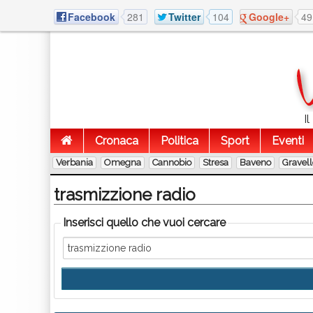
Facebook
281
Twitter
104
Google+
49
I
Cronaca
Politica
Sport
Eventi
Verbania
Omegna
Cannobio
Stresa
Baveno
Gravel
trasmizzione radio
Inserisci quello che vuoi cercare