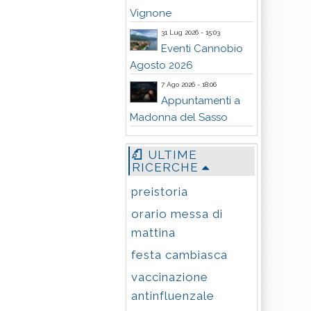
Vignone
31 Lug 2026 - 15:03
Eventi Cannobio
Agosto 2026
7 Ago 2026 - 18:06
Appuntamenti a
Madonna del Sasso
ULTIME
RICERCHE
preistoria
orario messa di
mattina
festa cambiasca
vaccinazione
antinfluenzale