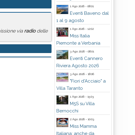
1 Ago 2026 - 08:01
Eventi Baveno dal
1 al 9 agosto
1 Ago 2026 - 12:02
missione via
radio
delle
Miss Italia
Piemonte a Verbania
3 Ago 2026 - 08:01
Eventi Cannero
Riviera Agosto 2026
3 Ago 2026 - 18:06
"Fiori d'Acciaio" a
Villa Taranto
1 Ago 2026 - 15:03
M5S su Villa
Bernocchi
2 Ago 2026 - 10:03
Miss Mamma
Italiana: anche da