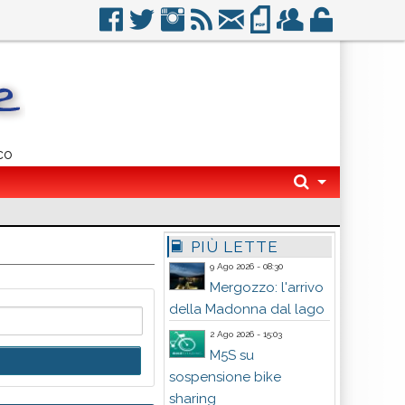
co
PIÙ LETTE
9 Ago 2026 - 08:30
Mergozzo: l'arrivo
della Madonna dal lago
2 Ago 2026 - 15:03
M5S su
sospensione bike
sharing