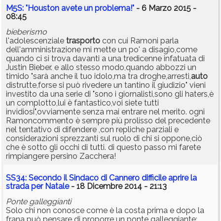
M5S: "Houston avete un problema!"
- 6 Marzo 2015 -
08:45
bieberismo
l'adolescenziale
trasporto
con cui Ramoni parla
dell'amministrazione mi mette un po' a disagio,come
quando ci si trova davanti a una tredicenne infatuata di
Justin Bieber. e allo stesso modo,quando abbozzi un
timido "sarà anche il tuo idolo,ma tra droghe,arresti,
auto
distrutte,forse si può rivedere un tantino il giudizio" vieni
investito da una serie di "sono i giornalisti,sono gli haters,è
un complotto,lui è fantastico,voi siete tutti
invidiosi",ovviamente senza mai entrare nel merito. ogni
Ramoncommento è sempre più prolisso del precedente
nel tentativo di difendere ,con repliche parziali e
considerazioni sprezzanti sul ruolo di chi si oppone,ciò
che è sotto gli occhi di tutti. di questo passo mi farete
rimpiangere persino Zacchera!
SS34: Secondo il Sindaco di Cannero difficile aprire la
strada per Natale
- 18 Dicembre 2014 - 21:13
Ponte galleggianti
Solo chi non conosce come è la costa prima e dopo la
frana può pensare di proporre un ponte galleggiante: