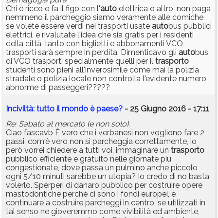
Chi è ricco e fa il figo con l'
auto
elettrica o altro, non paga
nemmeno il parcheggio siamo veramente alle comiche ,
se volete essere verdi nei trasporti usate
auto
bus pubblici
elettrici, e rivalutate l'idea che sia gratis per i residenti
della città ,tanto con biglietti e abbonamenti VCO
trasporti sarà sempre in perdita. Dimenticavo gli
auto
bus
di VCO trasporti specialmente quelli per il
trasporto
studenti sono pieni all'inverosimile come mai la polizia
stradale o polizia locale non controlla l'evidente numero
abnorme di passeggeri?????
Inciviltà: tutto il mondo è paese?
- 25 Giugno 2016 - 17:11
Re: Sabato al mercato (e non solo).
Ciao fascavb È vero che i verbanesi non vogliono fare 2
passi, com'è vero non si parcheggia correttamente, io
però vorrei chiedere a tutti voi, immaginare un
trasporto
pubblico efficiente e gratuito nelle giornate più
congestionate, dove passa un pulmino anche piccolo
ogni 5/10 minuti sarebbe un utopia? Io credo di no basta
volerlo. Sperperi di danaro pubblico per costruire opere
mastodontiche perché ci sono i fondi europei, e
continuare a costruire parcheggi in centro, se utilizzati in
tal senso ne gioveremmo come vivibilità ed ambiente,