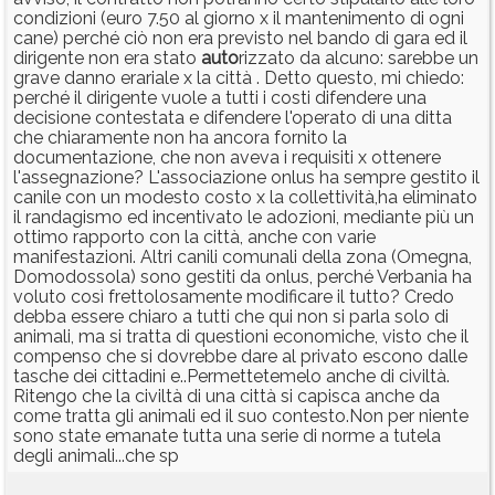
condizioni (euro 7.50 al giorno x il mantenimento di ogni
cane) perché ciò non era previsto nel bando di gara ed il
dirigente non era stato
auto
rizzato da alcuno: sarebbe un
grave danno erariale x la città . Detto questo, mi chiedo:
perché il dirigente vuole a tutti i costi difendere una
decisione contestata e difendere l'operato di una ditta
che chiaramente non ha ancora fornito la
documentazione, che non aveva i requisiti x ottenere
l'assegnazione? L'associazione onlus ha sempre gestito il
canile con un modesto costo x la collettività,ha eliminato
il randagismo ed incentivato le adozioni, mediante più un
ottimo rapporto con la città, anche con varie
manifestazioni. Altri canili comunali della zona (Omegna,
Domodossola) sono gestiti da onlus, perché Verbania ha
voluto così frettolosamente modificare il tutto? Credo
debba essere chiaro a tutti che qui non si parla solo di
animali, ma si tratta di questioni economiche, visto che il
compenso che si dovrebbe dare al privato escono dalle
tasche dei cittadini e..Permettetemelo anche di civiltà.
Ritengo che la civiltà di una città si capisca anche da
come tratta gli animali ed il suo contesto.Non per niente
sono state emanate tutta una serie di norme a tutela
degli animali...che sp