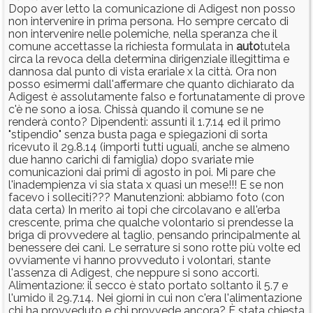
Dopo aver letto la comunicazione di Adigest non posso
non intervenire in prima persona. Ho sempre cercato di
non intervenire nelle polemiche, nella speranza che il
comune accettasse la richiesta formulata in
auto
tutela
circa la revoca della determina dirigenziale illegittima e
dannosa dal punto di vista erariale x la città. Ora non
posso esimermi dall'affermare che quanto dichiarato da
Adigest è assolutamente falso e fortunatamente di prove
c'è ne sono a iosa. Chissà quando il comune se ne
renderà conto? Dipendenti: assunti il 1.7.14 ed il primo
"stipendio" senza busta paga e spiegazioni di sorta
ricevuto il 29.8.14 (importi tutti uguali, anche se almeno
due hanno carichi di famiglia) dopo svariate mie
comunicazioni dai primi di agosto in poi. Mi pare che
l'inadempienza vi sia stata x quasi un mese!!! E se non
facevo i solleciti??? Manutenzioni: abbiamo foto (con
data certa) In merito ai topi che circolavano e all'erba
crescente, prima che qualche volontario si prendesse la
briga di provvedere al taglio, pensando principalmente al
benessere dei cani. Le serrature si sono rotte più volte ed
ovviamente vi hanno provveduto i volontari, stante
l'assenza di Adigest, che neppure si sono accorti.
Alimentazione: il secco è stato portato soltanto il 5.7 e
l'umido il 29.7.14. Nei giorni in cui non c'era l'alimentazione
chi ha provveduto e chi provvede ancora? È stata chiesta