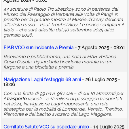
Agosto 2025 - 08:01
43 sculture di Paolo Troubetzkoy sono in partenza dal
Museo del Paesaggio di Verbania alla volta di Parigi, in
prestito per la grande mostra al Musée d’Orsay dedicata
all’artista russo – Paul Troubetzkoy. Le prince sculpteur il
titolo – che sarà allestita dal 30 settembre 2025 all’11
gennaio 2026.
FIAB VCO sun incidente a Premia
- 7 Agosto 2025 - 08:01
Riceviamo e pubblichiamo, una nota di FIAB Verbano
Cusio Ossola, riguardante l'incidente mortale tra un
furgone e una bicicletta a premia.
Navigazione Laghi festeggia 68 anni
- 26 Luglio 2025 -
18:06
Con una flotta di 99 navi, 98 scali – di cui 10 attrezzati per
il
trasporto
veicoli – e 12 milioni di passeggeri trasportati
nel 2024, Navigazione Laghi rappresenta una rete
strategica per la mobilità di Lombardia, Veneto, Trentino,
Piemonte e del bacino svizzero del Lago Maggiore.
Comitato Salute VCO su ospedale unico
- 14 Luglio 2025