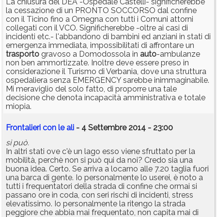
La chiusura del DEA -Ospedale Castelli- significherebbe
la cessazione di un PRONTO SOCCORSO dal confine
con il Ticino fino a Omegna con tutti i Comuni attorni
collegati con il VCO. Significherebbe -oltre ai casi di
incidenti etc.- l'abbandono di bambini ed anziani in stati di
emergenza immediata, impossibilitati di affrontare un
trasporto
gravoso a Domodossola in
auto
-ambulanze
non ben ammortizzate. Inoltre deve essere preso in
considerazione il Turismo di Verbania, dove una struttura
ospedaliera senza EMERGENCY sarebbe inimmaginabile.
Mi meraviglio del solo fatto, di proporre una tale
decisione che denota incapacità amministrativa e totale
miopia.
Frontalieri con le ali
- 4 Settembre 2014 - 23:00
si può.
In altri stati ove c'è un lago esso viene sfruttato per la
mobilità, perchè non si può qui da noi? Credo sia una
buona idea. Certo. Se arriva a locarno alle 7.20 taglia fuori
una barca di gente. Io personalmente lo userei, è noto a
tutti i frequentatori della strada di confine che ormai si
passano ore in coda, con seri rischi di incidenti, stress
elevatissimo. Io personalmente la ritengo la strada
peggiore che abbia mai frequentato, non capita mai di