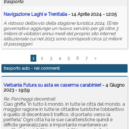
trasporto
.
Navigazione Laghi e Trenitalia
- 14 Aprile 2024 - 12:05
A ridosso dell’avvio della stagione turistica 2024, l’Ente
governativo aggiunge un nuovo servizio per gli oltre 3
milioni di visitatori annui medi del proprio sito internet
istituzionale cui nel 2023 sono corrisposti circa 12 milioni
di passeggeri.
1
2
3
4
5
6
7
»
trasporto auto
- nei commenti
Verbania Futura su asta ex caserma carabinieri
- 4 Giugno
2023 - 19:59
Re: Parcheggi decentrati
Ciao ghiffa "In tutto il mondo, in tutte le città del mondo, a
maggior ragione in tutte le cittadine turistiche l'obbiettivo
è quello di decentrare il traffico, di portarlo verso la
periferia." Ogni città ha le sue caratteristiche quindi è
difficile generalizzare; è importante mantenere un