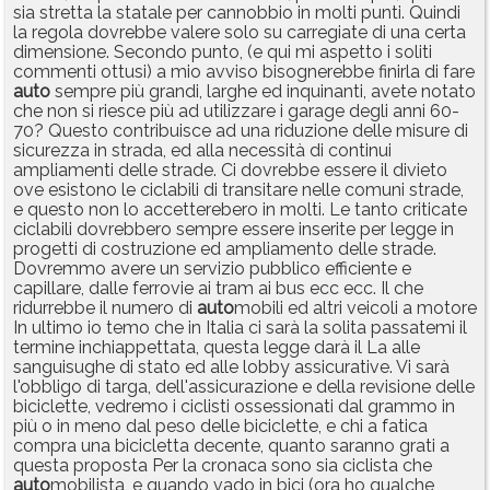
sia stretta la statale per cannobbio in molti punti. Quindi
la regola dovrebbe valere solo su carregiate di una certa
dimensione. Secondo punto, (e qui mi aspetto i soliti
commenti ottusi) a mio avviso bisognerebbe finirla di fare
auto
sempre più grandi, larghe ed inquinanti, avete notato
che non si riesce più ad utilizzare i garage degli anni 60-
70? Questo contribuisce ad una riduzione delle misure di
sicurezza in strada, ed alla necessità di continui
ampliamenti delle strade. Ci dovrebbe essere il divieto
ove esistono le ciclabili di transitare nelle comuni strade,
e questo non lo accetterebero in molti. Le tanto criticate
ciclabili dovrebbero sempre essere inserite per legge in
progetti di costruzione ed ampliamento delle strade.
Dovremmo avere un servizio pubblico efficiente e
capillare, dalle ferrovie ai tram ai bus ecc ecc. Il che
ridurrebbe il numero di
auto
mobili ed altri veicoli a motore
In ultimo io temo che in Italia ci sarà la solita passatemi il
termine inchiappettata, questa legge darà il La alle
sanguisughe di stato ed alle lobby assicurative. Vi sarà
l'obbligo di targa, dell'assicurazione e della revisione delle
biciclette, vedremo i ciclisti ossessionati dal grammo in
più o in meno dal peso delle biciclette, e chi a fatica
compra una bicicletta decente, quanto saranno grati a
questa proposta Per la cronaca sono sia ciclista che
auto
mobilista, e quando vado in bici (ora ho qualche