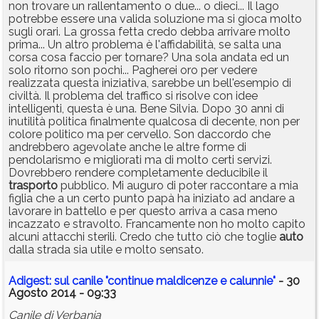
non trovare un rallentamento o due... o dieci... Il lago
potrebbe essere una valida soluzione ma si gioca molto
sugli orari. La grossa fetta credo debba arrivare molto
prima... Un altro problema è l'affidabilità, se salta una
corsa cosa faccio per tornare? Una sola andata ed un
solo ritorno son pochi... Pagherei oro per vedere
realizzata questa iniziativa, sarebbe un bell'esempio di
civiltà. Il problema del traffico si risolve con idee
intelligenti, questa è una. Bene Silvia. Dopo 30 anni di
inutilità politica finalmente qualcosa di decente, non per
colore politico ma per cervello. Son daccordo che
andrebbero agevolate anche le altre forme di
pendolarismo e migliorati ma di molto certi servizi.
Dovrebbero rendere completamente deducibile il
trasporto
pubblico. Mi auguro di poter raccontare a mia
figlia che a un certo punto papà ha iniziato ad andare a
lavorare in battello e per questo arriva a casa meno
incazzato e stravolto. Francamente non ho molto capito
alcuni attacchi sterili. Credo che tutto ciò che toglie
auto
dalla strada sia utile e molto sensato.
Adigest: sul canile "continue maldicenze e calunnie"
- 30
Agosto 2014 - 09:33
Canile di Verbania