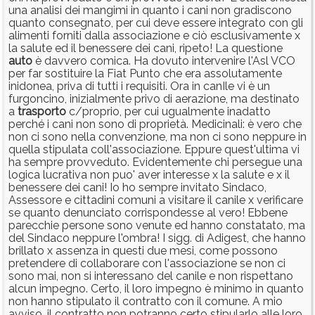
una analisi dei mangimi in quanto i cani non gradiscono
quanto consegnato, per cui deve essere integrato con gli
alimenti forniti dalla associazione e ciò esclusivamente x
la salute ed il benessere dei cani, ripeto! La questione
auto
è davvero comica. Ha dovuto intervenire l'Asl VCO
per far sostituire la Fiat Punto che era assolutamente
inidonea, priva di tutti i requisiti. Ora in canIle vi è un
furgoncino, inizialmente privo di aerazione, ma destinato
a
trasporto
c/proprio, per cui ugualmente inadatto
perché i cani non sono di proprietà. Medicinali: è vero che
non ci sono nella convenzione, ma non ci sono neppure in
quella stipulata coll'associazione. Eppure quest'ultima vi
ha sempre provveduto. Evidentemente chi persegue una
logica lucrativa non puo' aver interesse x la salute e x il
benessere dei cani! Io ho sempre invitato Sindaco,
Assessore e cittadini comuni a visitare il canile x verificare
se quanto denunciato corrispondesse al vero! Ebbene
parecchie persone sono venute ed hanno constatato, ma
del Sindaco neppure l'ombra! I sigg. di Adigest, che hanno
brillato x assenza in questi due mesi, come possono
pretendere di collaborare con l'associazione se non ci
sono mai, non si interessano del canile e non rispettano
alcun impegno. Certo, il loro impegno è minimo in quanto
non hanno stipulato il contratto con il comune. A mio
avviso, il contratto non potranno certo stipularlo alle loro