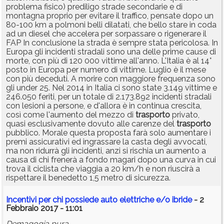
problema fisico) prediligo strade secondarie e di
montagna proprio per evitare il traffico, pensate dopo un
80-100 km a polmoni belli dilatati, che bello stare in coda
ad un diesel che accelera per sorpassare o rigenerare il
FAP In conclusione la strada è sempre stata pericolosa. In
Europa gli incidenti stradali sono una delle prime cause di
morte, con più di 120 000 vittime all'anno. L'Italia è al 14°
posto in Europa per numero di vittime. Luglio è il mese
con più deceduti. A morire con maggiore frequenza sono
gli under 25. Nel 2014 in Italia ci sono state 3.149 vittime e
246.050 feriti, per un totale di 2.173.892 incidenti stradali
con lesioni a persone, e d'allora è in continua crescita,
così come l'aumento del mezzo di
trasporto
privato,
quasi esclusivamente dovuto alle carenze del
trasporto
pubblico. Morale questa proposta farà solo aumentare i
premi assicurativi ed ingrassare la casta degli avvocati,
ma non ridurrà gli incidenti, anzi si rischia un aumento a
causa di chi frenerà a fondo magari dopo una curva in cui
trova il ciclista che viaggia a 20 km/h e non riuscirà a
rispettare il benedetto 1,5 metro di sicurezza.
Incentivi per chi possiede auto elettriche e/o ibride
- 2
Febbraio 2017 - 11:01
Demagogia pura