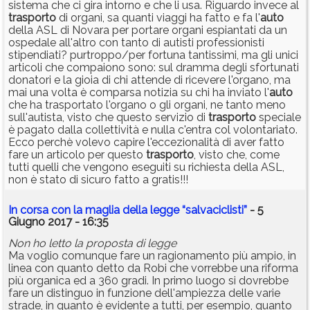
sistema che ci gira intorno e che li usa. Riguardo invece al
trasporto
di organi, sa quanti viaggi ha fatto e fa l'
auto
della ASL di Novara per portare organi espiantati da un
ospedale all'altro con tanto di autisti professionisti
stipendiati? purtroppo/per fortuna tantissimi, ma gli unici
articoli che compaiono sono: sul dramma degli sfortunati
donatori e la gioia di chi attende di ricevere l'organo, ma
mai una volta è comparsa notizia su chi ha inviato l'
auto
che ha trasportato l'organo o gli organi, ne tanto meno
sull'autista, visto che questo servizio di
trasporto
speciale
è pagato dalla collettività e nulla c'entra col volontariato.
Ecco perchè volevo capire l'eccezionalità di aver fatto
fare un articolo per questo
trasporto
, visto che, come
tutti quelli che vengono eseguiti su richiesta della ASL,
non è stato di sicuro fatto a gratis!!!
In corsa con la maglia della legge “salvaciclisti”
- 5
Giugno 2017 - 16:35
Non ho letto la proposta di legge
Ma voglio comunque fare un ragionamento più ampio, in
linea con quanto detto da Robi che vorrebbe una riforma
più organica ed a 360 gradi. In primo luogo si dovrebbe
fare un distinguo in funzione dell'ampiezza delle varie
strade, in quanto è evidente a tutti, per esempio, quanto