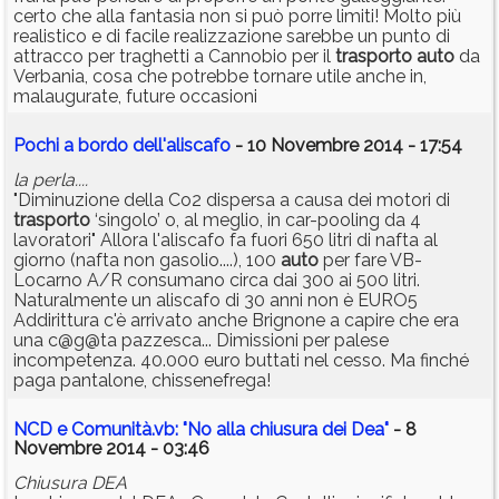
certo che alla fantasia non si può porre limiti! Molto più
realistico e di facile realizzazione sarebbe un punto di
attracco per traghetti a Cannobio per il
trasporto
auto
da
Verbania, cosa che potrebbe tornare utile anche in,
malaugurate, future occasioni
Pochi a bordo dell'aliscafo
- 10 Novembre 2014 - 17:54
la perla....
"Diminuzione della Co2 dispersa a causa dei motori di
trasporto
‘singolo’ o, al meglio, in car-pooling da 4
lavoratori" Allora l'aliscafo fa fuori 650 litri di nafta al
giorno (nafta non gasolio....), 100
auto
per fare VB-
Locarno A/R consumano circa dai 300 ai 500 litri.
Naturalmente un aliscafo di 30 anni non è EURO5
Addirittura c'è arrivato anche Brignone a capire che era
una c@g@ta pazzesca... Dimissioni per palese
incompetenza. 40.000 euro buttati nel cesso. Ma finché
paga pantalone, chissenefrega!
NCD e Comunità.vb: "No alla chiusura dei Dea"
- 8
Novembre 2014 - 03:46
Chiusura DEA