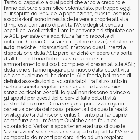
Tanto di cappello a quei pochi che ancora credono e
fanno del puro e semplice volontariato, purtroppo oggi,
all'insaputa del 80% della popolazione, queste "pseudo
associazioni", sono in realtà delle vere e proprie attività
d'impresa, con tanto di partita IVA e degli stipendiati
pagati dalla collettività tramite convenzioni stipulate con
le ASL; pensate che addirittura fanno raccolte di
oblazioni (denaro) e si fanno regalare mezzi (ambulanze,
auto
mediche, imbarcazioni), mettono questi mezzi a
disposizione della ASL; però, anziché chiedere una sorta
di affitto, mettono l'intero costo dei mezzi in
ammortamento sui costi complessivi presentati alle ASL;
della serie si fanno ripagare per nuovo dalla collettività
ciò che qualcuno gli ha donato. Alla faccia, bel modo di
definirsi associazioni di volontariato! Tra l'altro tutto in
barba a società regolari, che pagano le tasse a pieno
senza particolari benefit, le quali non riescono a vincere
gli appalti per questi tipi di servizi (alla collettività
costerebbero meno), ma vengono penalizzate già in
partenza per via dei ribassi presentati da queste realtà
privilegiate (si definiscono onlus!). Tanto per far capire
come funziona il ménage: Qualche anno fa un ex
volontario di Verbania appartenente ad una di queste
"associazioni", si è dimesso e ha aperto la partita IVA e ha
comperato dei mezzi per dare inizio ad una regolare