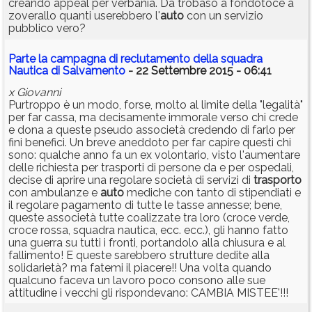
creando appeal per verbania. Da trobaso a fondotoce a
zoverallo quanti userebbero l'
auto
con un servizio
pubblico vero?
Parte la campagna di reclutamento della squadra
Nautica di Salvamento
- 22 Settembre 2015 - 06:41
x Giovanni
Purtroppo è un modo, forse, molto al limite della "legalità"
per far cassa, ma decisamente immorale verso chi crede
e dona a queste pseudo associetà credendo di farlo per
fini benefici. Un breve aneddoto per far capire questi chi
sono: qualche anno fa un ex volontario, visto l'aumentare
delle richiesta per trasporti di persone da e per ospedali,
decise di aprire una regolare società di servizi di
trasporto
con ambulanze e
auto
mediche con tanto di stipendiati e
il regolare pagamento di tutte le tasse annesse; bene,
queste associetà tutte coalizzate tra loro (croce verde,
croce rossa, squadra nautica, ecc. ecc.), gli hanno fatto
una guerra su tutti i fronti, portandolo alla chiusura e al
fallimento! E queste sarebbero strutture dedite alla
solidarietà? ma fatemi il piacere!! Una volta quando
qualcuno faceva un lavoro poco consono alle sue
attitudine i vecchi gli rispondevano: CAMBIA MISTEE'!!!