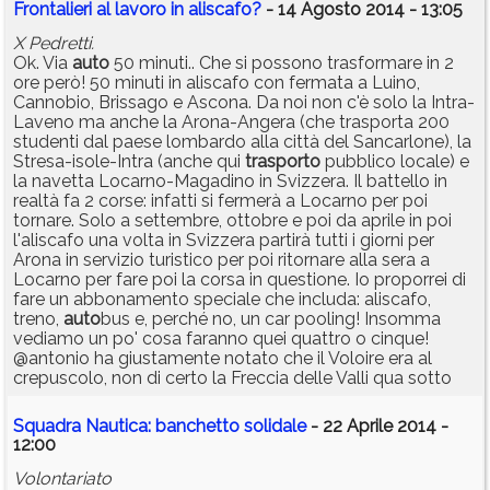
Frontalieri al lavoro in aliscafo?
- 14 Agosto 2014 - 13:05
X Pedretti.
Ok. Via
auto
50 minuti.. Che si possono trasformare in 2
ore però! 50 minuti in aliscafo con fermata a Luino,
Cannobio, Brissago e Ascona. Da noi non c'è solo la Intra-
Laveno ma anche la Arona-Angera (che trasporta 200
studenti dal paese lombardo alla città del Sancarlone), la
Stresa-isole-Intra (anche qui
trasporto
pubblico locale) e
la navetta Locarno-Magadino in Svizzera. Il battello in
realtà fa 2 corse: infatti si fermerà a Locarno per poi
tornare. Solo a settembre, ottobre e poi da aprile in poi
l'aliscafo una volta in Svizzera partirà tutti i giorni per
Arona in servizio turistico per poi ritornare alla sera a
Locarno per fare poi la corsa in questione. Io proporrei di
fare un abbonamento speciale che includa: aliscafo,
treno,
auto
bus e, perché no, un car pooling! Insomma
vediamo un po' cosa faranno quei quattro o cinque!
@antonio ha giustamente notato che il Voloire era al
crepuscolo, non di certo la Freccia delle Valli qua sotto
Squadra Nautica: banchetto solidale
- 22 Aprile 2014 -
12:00
Volontariato