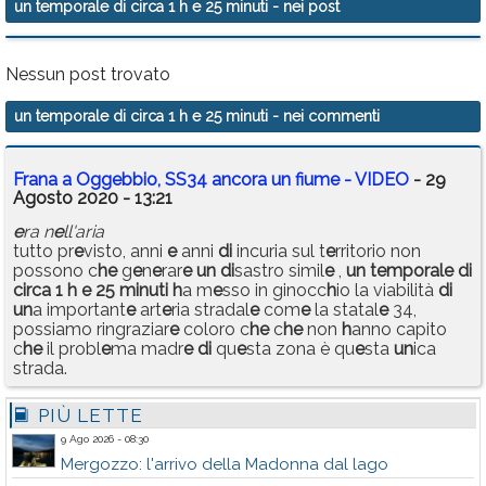
un temporale di circa 1 h e 25 minuti
- nei post
Calendario
Annunci
Nessun post trovato
un temporale di circa 1 h e 25 minuti
- nei commenti
Frana a Oggebbio, SS34 ancora un fiume - VIDEO
- 29
Agosto 2020 - 13:21
e
ra n
e
ll'aria
tutto pr
e
visto, anni
e
anni
di
incuria sul t
e
rritorio non
possono c
h
e
g
e
n
e
rar
e
un
di
sastro simil
e
,
un
t
e
mporal
e
di
circa
1
h
e
25
minuti
h
a m
e
sso in ginocc
h
io la viabilità
di
un
a important
e
art
e
ria stradal
e
com
e
la statal
e
34,
possiamo ringraziar
e
coloro c
h
e
c
h
e
non
h
anno capito
c
h
e
il probl
e
ma madr
e
di
qu
e
sta zona è qu
e
sta
un
ica
strada.
PIÙ LETTE
9 Ago 2026 - 08:30
Mergozzo: l'arrivo della Madonna dal lago