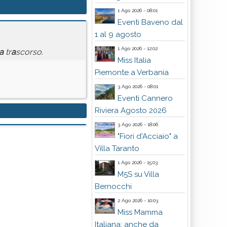
1 Ago 2026 - 08:01
Eventi Baveno dal
1 al 9 agosto
1 Ago 2026 - 12:02
a
tr
a
scorso.
Miss Italia
Piemonte a Verbania
3 Ago 2026 - 08:01
Eventi Cannero
Riviera Agosto 2026
3 Ago 2026 - 18:06
"Fiori d'Acciaio" a
Villa Taranto
1 Ago 2026 - 15:03
M5S su Villa
Bernocchi
2 Ago 2026 - 10:03
Miss Mamma
Italiana: anche da