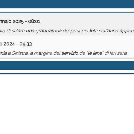
nnaio 2025 - 08:01
o di stil
a
re
un
a
gr
a
du
a
tori
a
dei post più
le
tti nell'
a
nno
a
ppen
o 2024 - 09:33
a
ni
a
a
Sinistr
a
,
a
m
a
rgine del
servizio
de "
le
iene
" di ieri ser
a
.