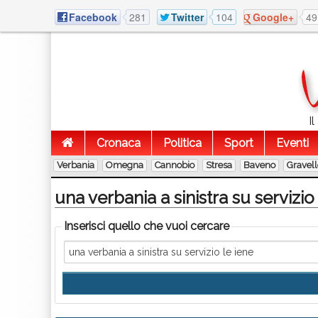
Facebook
281
Twitter
104
Google+
49
I
Cronaca
Politica
Sport
Eventi
Verbania
Omegna
Cannobio
Stresa
Baveno
Gravel
una verbania a sinistra su servizio
Inserisci quello che vuoi cercare