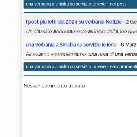
una verbania a sinistra su servizio le iene
- nei post
I post più
le
tti del 2024
su
verb
a
ni
a
Notizie
- 2 Ge
Un cl
a
ssico
a
ppunt
a
mento
a
ll'inizio dell'
a
nno quell
un
a
verb
a
ni
a
a
Sinistr
a
su
servizio
le
iene
- 6 Marz
Ricevi
a
mo e pubblichi
a
mo,
un
a
not
a
di
un
a
verb
una verbania a sinistra su servizio le iene
- nei commenti
Nessun commento trovato