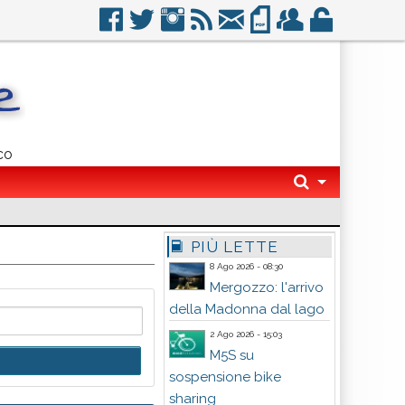
co
PIÙ LETTE
8 Ago 2026 - 08:30
Mergozzo: l'arrivo
della Madonna dal lago
2 Ago 2026 - 15:03
M5S su
sospensione bike
sharing