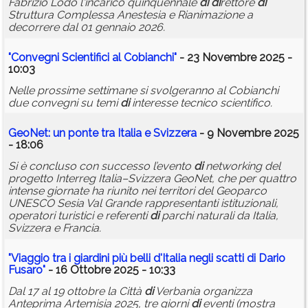
Fabrizio Lodo l'incarico quinquennale
di
di
rettore
di
Struttura Complessa Anestesia e Rianimazione a
decorrere dal 01 gennaio 2026.
"Convegni Scientifici al Cobianchi"
- 23 Novembre 2025 -
10:03
Nelle prossime settimane si svolgeranno al Cobianchi
due convegni su temi
di
interesse tecnico scientifico.
GeoNet: un ponte tra Italia e Svizzera
- 9 Novembre 2025
- 18:06
Si è concluso con successo l’evento
di
networking del
progetto Interreg Italia–Svizzera GeoNet, che per quattro
intense giornate ha riunito nei territori del Geoparco
UNESCO Sesia Val Grande rappresentanti istituzionali,
operatori turistici e referenti
di
parchi naturali da Italia,
Svizzera e Francia.
"Viaggio tra i giar
di
ni più belli d'Italia negli scatti
di
Dario
Fusaro"
- 16 Ottobre 2025 - 10:33
Dal 17 al 19 ottobre la Città
di
Verbania organizza
Anteprima Artemisia 2025, tre giorni
di
eventi (mostra