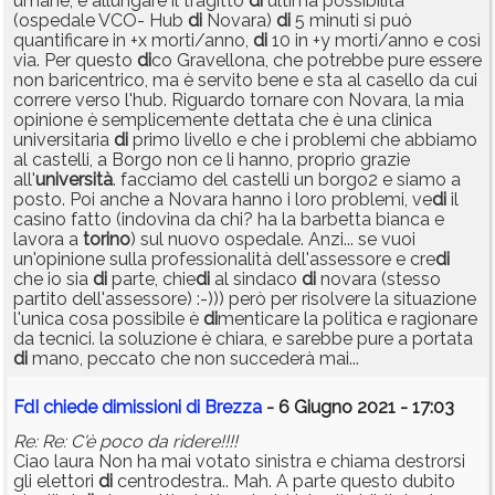
umane, e allungare il tragitto
di
ultima possibilità
(ospedale VCO- Hub
di
Novara)
di
5 minuti si può
quantificare in +x morti/anno,
di
10 in +y morti/anno e così
via. Per questo
di
co Gravellona, che potrebbe pure essere
non baricentrico, ma è servito bene e sta al casello da cui
correre verso l'hub. Riguardo tornare con Novara, la mia
opinione è semplicemente dettata che è una clinica
universitaria
di
primo livello e che i problemi che abbiamo
al castelli, a Borgo non ce li hanno, proprio grazie
all'
università
. facciamo del castelli un borgo2 e siamo a
posto. Poi anche a Novara hanno i loro problemi, ve
di
il
casino fatto (indovina da chi? ha la barbetta bianca e
lavora a
torino
) sul nuovo ospedale. Anzi... se vuoi
un'opinione sulla professionalità dell'assessore e cre
di
che io sia
di
parte, chie
di
al sindaco
di
novara (stesso
partito dell'assessore) :-))) però per risolvere la situazione
l'unica cosa possibile è
di
menticare la politica e ragionare
da tecnici. la soluzione è chiara, e sarebbe pure a portata
di
mano, peccato che non succederà mai...
FdI chiede dimissioni di Brezza
- 6 Giugno 2021 - 17:03
Re: Re: C'è poco da ridere!!!!
Ciao laura Non ha mai votato sinistra e chiama destrorsi
gli elettori
di
centrodestra.. Mah. A parte questo dubito