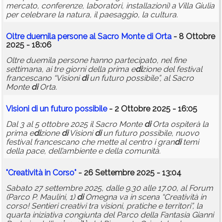
mercato, conferenze, laboratori, installazioni) a Villa Giulia
per celebrare la natura, il paesaggio, la cultura.
Oltre duemila persone al Sacro Monte
di
Orta
- 8 Ottobre
2025 - 18:06
Oltre duemila persone hanno partecipato, nel fine
settimana, ai tre giorni della prima e
di
zione del festival
francescano “Visioni
di
un futuro possibile”, al Sacro
Monte
di
Orta.
Visioni
di
un futuro possibile
- 2 Ottobre 2025 - 16:05
Dal 3 al 5 ottobre 2025 il Sacro Monte
di
Orta ospiterà la
prima e
di
zione
di
Visioni
di
un futuro possibile, nuovo
festival francescano che mette al centro i gran
di
temi
della pace, dell’ambiente e della comunità.
"Creatività in Corso"
- 26 Settembre 2025 - 13:04
Sabato 27 settembre 2025, dalle 9.30 alle 17.00, al Forum
(Parco P. Maulini, 1)
di
Omegna va in scena “Creatività in
corso! Sentieri creativi tra visioni, pratiche e territori”, la
quarta iniziativa congiunta del Parco della Fantasia Gianni