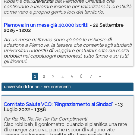
Rodari e dell’
università
del Piemonte Orientale che
continuano a lavorare insieme per valorizzare la creatività
come vero e proprio genius loci del territorio.
Piemove: in un mese già 40.000 iscritti
- 22 Settembre
2025 - 12:02
Ad un mese dall’avvio sono 40.000 le richieste
di
adesione a Piemove, la tessera che consente agli studenti
universitari under26
di
viaggiare gratuitamente sui mezzi
pubblici nei capoluoghi piemontesi, tutto l’anno e su tutti
gli itinerari.
1
2
3
4
5
6
7
»
università di torino
- nei commenti
Comitato Salute VCO: "Ringraziamento ai Sindaci"
- 13
Luglio 2022 - 13:58
Re: Re: Re: Re: Re: Re: Re: Complimenti
Ciao robi beh, il goniometro, quando si pianifica una rete
di
emergenza serve, perchè i secon
di
valgono vite