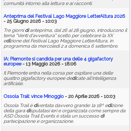
comunità intorno alla lettura e ai racconti.
Anteprima del Festival Lago Maggiore LetterAltura 2026
- 25 Giugno 2026 - 10:03
Tre giorni
di
anteprima, dal 26 al 28 giugno, introducono il
tema "Venti d'avventura" scelto per celebrare la XX
e
di
zione del Festival Lago Maggiore LetterAltura, in
programma da mercoledì 2 a domenica 6 settembre.
IA: Piemonte si can
di
da per una delle 4 gigafactory
europee
- 13 Maggio 2026 - 18:06
Il Piemonte entra nella corsa per ospitare una delle
quattro gigafactory europee de
di
cate all'intelligenza
artificiale.
Ossola Trail: vince Minoggio
- 20 Aprile 2026 - 10:03
Ossola Trail è
di
ventata davvero grande: la 18^ e
di
zione
della gara
di
sputatasi ieri e organizzata come sempre da
ASD Ossola Trail Events è stata un successo
di
partecipazione e organizzazione.