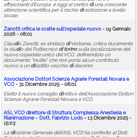
affascinanti d’Europa, è oggi al centro
di
una crescente
attenzione scientifica per il rischio
di
estinzione a livello
locale.
Zanotti critica le scelte sull'ospedale nuovo
- 19 Gennaio
2026 - 08:01
Clau
di
o Zanotti, ex sindaco
di
Verbania, critica duramente
lo stu
di
o del Politecnico
di
torino
sulla localizzazione del
nuovo ospedale unico del VCO, definendolo un
documento “inutile” che non porta alcun contributo
nuovo a un
di
battito vecchio
di
decenni.
Associazione Dottori Scienze Agrarie Forestali Novara e
VCO
- 31 Dicembre 2025 - 08:01
Eletto il nuovo consiglio
di
rettivo dell'Associazione Dottori
Scienze Agrarie Forestali Novara e VCO.
ASL VCO
di
rettore
di
Struttura Complessa Anestesia e
Rianimazione – Dott. Fabrizio Lodo
- 13 Dicembre 2025 -
15:03
La
di
rezione Generale dell'ASL VCO ha conferito al Dott.