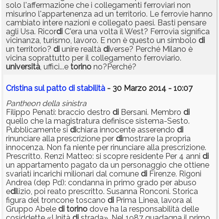
solo l'affermazione che i collegamenti ferroviari non
misurino l'appartenenza ad un territorio. Le ferrovie hanno
cambiato intere nazioni e collegato paesi. Basti pensare
agli Usa. Ricor
di
C'era una volta il West? Ferrovia significa
vicinanza, turismo, lavoro. E non è questo un simbolo
di
un territorio?
di
unire realtà
di
verse? Perché Milano è
vicina soprattutto per il collegamento ferroviario.
università
, uffici...e
torino
no?Perché?
Cristina sul patto di stabilità
- 30 Marzo 2014 - 10:07
Pantheon della sinistra
Filippo Penati: braccio destro
di
Bersani. Membro
di
quello che la magistratura definisce sistema-Sesto.
Pubblicamente si
di
chiara innocente asserendo
di
rinunciare alla prescrizione per
di
mostrare la propria
innocenza. Non fa niente per rinunciare alla prescrizione.
Prescritto. Renzi Matteo: si scopre residente Per 4 anni
di
un appartamento pagato da un personaggio che ottiene
svariati incarichi milionari dal comune
di
Firenze. Rigoni
Andrea (dep Pd): condanna in primo grado per abuso
e
di
lizio, poi reato prescritto. Susanna Ronconi. Storica
figura del troncone toscano
di
Prima Linea, lavora al
Gruppo Abele
di
torino
dove ha la responsabilità delle
cosiddette «Unità
di
strada». Nel 1987 guadagna il primo