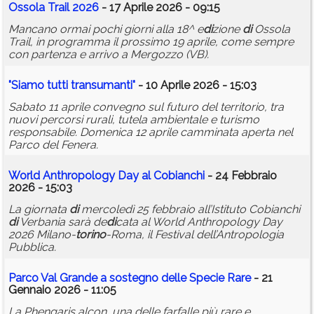
Ossola Trail 2026
- 17 Aprile 2026 - 09:15
Mancano ormai pochi giorni alla 18^ e
di
zione
di
Ossola
Trail, in programma il prossimo 19 aprile, come sempre
con partenza e arrivo a Mergozzo (VB).
"Siamo tutti transumanti"
- 10 Aprile 2026 - 15:03
Sabato 11 aprile convegno sul futuro del territorio, tra
nuovi percorsi rurali, tutela ambientale e turismo
responsabile. Domenica 12 aprile camminata aperta nel
Parco del Fenera.
World Anthropology Day al Cobianchi
- 24 Febbraio
2026 - 15:03
La giornata
di
mercoledì 25 febbraio all’Istituto Cobianchi
di
Verbania sarà de
di
cata al World Anthropology Day
2026 Milano-
torino
-Roma, il Festival dell’Antropologia
Pubblica.
Parco Val Grande a sostegno delle Specie Rare
- 21
Gennaio 2026 - 11:05
La Phengaris alcon, una delle farfalle più rare e