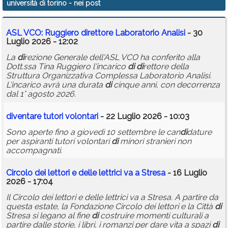
università di torino
- nei post
Calendario
ASL VCO: Ruggiero
di
rettore Laboratorio Analisi
- 30
Annunci
Luglio 2026 - 12:02
La
di
rezione Generale dell'ASL VCO ha conferito alla
Dott.ssa Tina Ruggiero l'incarico
di
di
rettore della
Struttura Organizzativa Complessa Laboratorio Analisi.
L'incarico avrà una durata
di
cinque anni, con decorrenza
dal 1° agosto 2026.
di
ventare tutori volontari
- 22 Luglio 2026 - 10:03
Sono aperte fino a giovedì 10 settembre le can
di
dature
per aspiranti tutori volontari
di
minori stranieri non
accompagnati.
Circolo dei lettori e delle lettrici va a Stresa
- 16 Luglio
2026 - 17:04
Il Circolo dei lettori e delle lettrici va a Stresa. A partire da
questa estate, la Fondazione Circolo dei lettori e la Città
di
Stresa si legano al fine
di
costruire momenti culturali a
partire dalle storie, i libri, i romanzi per dare vita a spazi
di