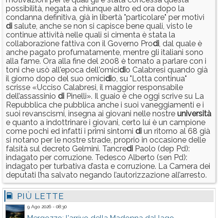
possibilità, negata a chiunque altro ed ora dopo la
condanna definitiva, già in libertà "particolare" per motivi
di
salute, anche se non si capisce bene quali, visto le
continue attività nelle quali si cimenta è stata la
collaborazione fattiva con il Governo Pro
di
, dal quale è
anche pagato profumatamente, mentre gli italiani sono
alla fame. Ora alla fine del 2008 è tornato a parlare con i
toni che usò all'epoca dell'omici
di
o Calabresi quando già
il giorno dopo del suo omici
di
o, su "Lotta continua"
scrisse «Ucciso Calabresi, il maggior responsabile
dell’assassinio
di
Pinelli». Il guaio è che oggi scrive su La
Repubblica che pubblica anche i suoi vaneggiamenti e i
suoi revanscismi, insegna ai giovani nelle nostre
università
e quanto a indottrinare i giovani, certo lui è un campione
come pochi ed infatti i primi sintomi
di
un ritorno al 68 già
si notano per le nostre strade, proprio in occasione delle
falsità sul decreto Gelmini. Tancre
di
Paolo (dep Pd):
indagato per corruzione. Tedesco Alberto (sen Pd):
indagato per turbativa d’asta e corruzione. La Camera dei
deputati l’ha salvato negando l’autorizzazione all’arresto.
PIÙ LETTE
9 Ago 2026 - 08:30