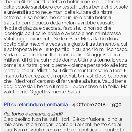
che libri
di
zingaretti o letta o boldrini nelle biblioteche
delle scuole sarebbero contestati. Lei sa bene che scuole
e
università
sono nelle mani della kultura
di
sinistra
estrema. E sa benissimo che un libro della boldrini
trattato come quello della meloni avrebbe causato
rivolte
di
piazza e caccia al fascista. Io non so che
ideologia politica lei abbia o avesse e non mi interessa.
Valuti oggettivamente. Se le riesce. Metta la boldrini al
posto della meloni e veda se è giusto il trattamento a cui
è sottoposta lei e il suo partito in cui anch'io mi riconosco.
Veda cosa accade in Italia con decine
di
aggressioni a
militanti
di
f
di
tra cui molte donne. Ultima a
torino
. E veda
come la sinistra ignori queste violenze pensando alle loro
"battaglie" per i "
di
ritti"... Si.. I
di
ritti che interessano a loro. E
intanto la sicurezza è un optional.. Un fasti
di
oso bubbone
che i "destrorsi" cercano
di
far venire alla luce. Valuti bene
oggi dove sia il bene e il male. Il buon senso e la follia. Ma
valuti bene. Oggettivamente. Saluti.
PD su referendum Lombardia
- 4 Ottobre 2018 - 19:30
Re:
torino
è lontana. quin
di
?
Ciao paolino Non hai tutti i torti. C'è confusione. Io ho le
mie convinzioni magari legate più al sentimento che ai
dati. Non mi voglio certo mettere in politica. Ti contesto