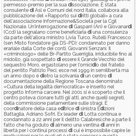
permesso-premio per la sua
di
ssociazione. È stata
consulente
di
Asl e Comuni del nord Italia, collabora alla
pubblicazione del «Rapporto sui
di
ritti globali» a cura
dell'associazione Informazione&Società per la Cgil
Nazionale. Un'interrogazione
di
Gasparri (An) e Giovanar
di
(Ccd) la segnalano come beneficiaria
di
una consulenza
da parte dell'allora ministro Livia Turco. Rutelli Francesco
(sen Misto fondatore già DS-PD): condannato per danno
erariale dalla Corte dei conti. Giovanni Senzani. Il
«criminologo» delle Br-Partito Guerriglia, irriducibile fino al
midollo, già sospettato
di
essere il Grande Vecchio del
sequestro Moro, ergastolano per l'omici
di
o del fratello
del pentito Patrizio Peci, esce nel 1999 in semilibertà ma
un anno dopo è
di
etro la scrivania
di
un centro
di
documentazione della Regione Toscana denominato
«Cultura della legalità democratica» e inserito nel
progetto Informa carcere. Nel 2001 si è scoperto che il
centro poteva clonare tutti gli atti, anche quelli segreti,
della commissione parlamentare sulle stragi. È
coor
di
natore della casa e
di
trice
di
sinistra E
di
zioni
Battaglia. Adriano Sofri. Ex leader
di
Lotta continua e
condannato a 22 anni per il delitto Calabresi,che a parte il
fatto che ha goduto
di
almeno una ventina
di
anni in
libertà per i continui processi
di
cui è impossibile capire le
motivazioni per le quali gli è stata concessa questa