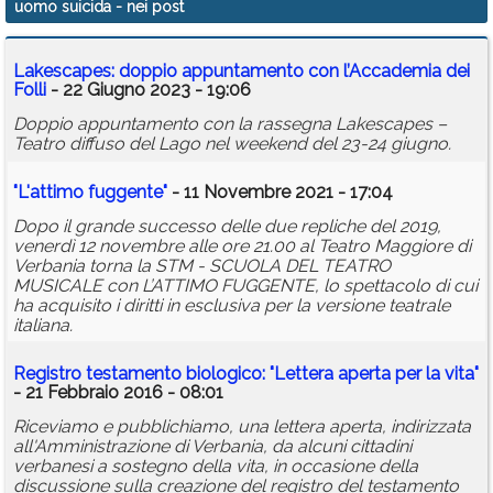
uomo suicida
- nei post
Calendario
Lakescapes: doppio appuntamento con l’Accademia dei
Annunci
Folli
- 22 Giugno 2023 - 19:06
Doppio appuntamento con la rassegna Lakescapes –
Teatro diffuso del Lago nel weekend del 23-24 giugno.
"L'attimo fuggente"
- 11 Novembre 2021 - 17:04
Dopo il grande successo delle due repliche del 2019,
venerdì 12 novembre alle ore 21.00 al Teatro Maggiore di
Verbania torna la STM - SCUOLA DEL TEATRO
MUSICALE con L’ATTIMO FUGGENTE, lo spettacolo di cui
ha acquisito i diritti in esclusiva per la versione teatrale
italiana.
Registro testamento biologico: "Lettera aperta per la vita"
- 21 Febbraio 2016 - 08:01
Riceviamo e pubblichiamo, una lettera aperta, indirizzata
all'Amministrazione di Verbania, da alcuni cittadini
verbanesi a sostegno della vita, in occasione della
discussione sulla creazione del registro del testamento