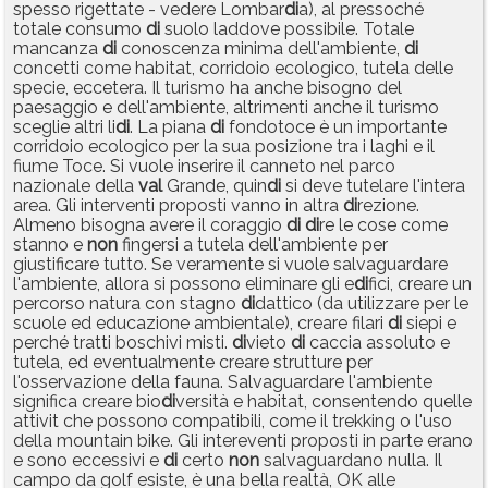
spesso rigettate - vedere Lombar
di
a), al pressoché
totale consumo
di
suolo laddove possibile. Totale
mancanza
di
conoscenza minima dell'ambiente,
di
concetti come habitat, corridoio ecologico, tutela delle
specie, eccetera. Il turismo ha anche bisogno del
paesaggio e dell'ambiente, altrimenti anche il turismo
sceglie altri li
di
. La piana
di
fondotoce è un importante
corridoio ecologico per la sua posizione tra i laghi e il
fiume Toce. Si vuole inserire il canneto nel parco
nazionale della
val
Grande, quin
di
si deve tutelare l'intera
area. Gli interventi proposti vanno in altra
di
rezione.
Almeno bisogna avere il coraggio
di
di
re le cose come
stanno e
non
fingersi a tutela dell'ambiente per
giustificare tutto. Se veramente si vuole salvaguardare
l'ambiente, allora si possono eliminare gli e
di
fici, creare un
percorso natura con stagno
di
dattico (da utilizzare per le
scuole ed educazione ambientale), creare filari
di
siepi e
perché tratti boschivi misti.
di
vieto
di
caccia assoluto e
tutela, ed eventualmente creare strutture per
l'osservazione della fauna. Salvaguardare l'ambiente
significa creare bio
di
versità e habitat, consentendo quelle
attivit che possono compatibili, come il trekking o l'uso
della mountain bike. Gli intereventi proposti in parte erano
e sono eccessivi e
di
certo
non
salvaguardano nulla. Il
campo da golf esiste, è una bella realtà, OK alle