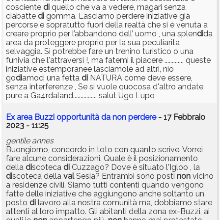
cosciente
di
quello che va a vedere, magari senza
ciabatte
di
gomma. Lasciamo perdere iniziative già
percorse e sopratutto fuori della realtà che si è venuta a
creare proprio per l’abbandono dell’ uomo , una splen
di
da
area da proteggere proprio per la sua peculiarita
selvaggia. Si potrebbe fare un trenino turistico o una
funivia che l'attraversi !, ma fatemi il piacere ............, queste
iniziative estemporanee lasciamole ad altri, nio
go
di
amoci una fetta
di
NATURA come deve essere,
senza interferenze , Se si vuole quocosa d'altro andate
pure a Ga4rdaland................ salut Ugo Lupo
Ex area Buzzi opportunità da non perdere
- 17 Febbraio
2023 - 11:25
gentile annes
Buongiorno, concordo in toto con quanto scrive. Vorrei
fare alcune considerazioni. Quale è il posizionamento
della
di
scoteca
di
Cuzzago? Dove è situato l'Igloo , la
di
scoteca della
val
Sesia? Entrambi sono posti
non
vicino
a residenze civili. Siamo tutti contenti quando vengono
fatte delle iniziative che aggiungono anche soltanto un
posto
di
lavoro alla nostra comunità ma, dobbiamo stare
attenti al loro impatto. Gli abitanti della zona ex-Buzzi, ai