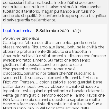
concessioni fatte, ma basta. Inoltre,
non
si possono
costruire altre strutture. Il turismo si può tutelare anche
tutelando il territorio, magari puntando a un turismo
anche più
di
qualità. Si confonde troppo spesso il significa
di
salvaguar
di
a dell'ambiente.
Lupi: è polemica
- 8 Settembre 2020 - 12:31
Re: Annes
di
mentica
Ciao lupusinfabula quin
di
ci stanno ripagando con la
stessa moneta. Riguardo alle liane…..beh....se la civiltà che
abbiamo profusamente
di
stribuito si è tradotta in
Apartheid, schiavitù e sfruttamento….
di
ciamo che forse ne
avrebbero fatto a meno. Sul fatto che
non
senso
giu
di
care fatti passati….anche in questo caso
bisognerebbe sentire la controparte se è
d'accordo….parliamo noi italiani che
non
riusciamo a
scrollarci fatti successi solamente 60 anni fa? Al caro
Frizt von Frenzen…...i colonizzatori si sono guardati bene
dall'andare in posti ove avrebbero rischiato
di
ricevere
legante in testa, quin
di
ogni raffronto è banale.
di
ciamo la
verità: gli immigrati ci servono eccome. Fanno i lavori che
non
facciamo più da anni e questo lo sappiamo molto
bene ma facciamo finta
di
niente. In tutta Italia da Sud a
Nord ci sono loro. In
val
Formazza arrivano dalla