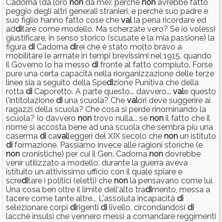
Cadorna (da loro
non
da me): perchè
non
avrebbe fatto
peggio degli altri generali stranieri, e perchè suo padre e
suo figlio hanno fatto cose che
val
la pena ricordare ed
ad
di
tare come modello. Ma scherzate vero? Se io volessi
giustificare, in senso storico (scusate è la mia passione) la
figura
di
Cadorna
di
rei che è stato molto bravo a
mobilitare le armate in tempi brevissimi nel 1915, quando
il Governo lo ha messo
di
fronte al fatto compiuto. Forse
pure una certa capacità nella riorganizzazione delle terze
linee sia a seguito della Spe
di
zione Punitiva che della
rotta
di
Caporetto. A parte questo... davvero...
val
e questo
l'intitolazione
di
una scuola? Che
val
ori deve suggerire ai
ragazzi della scuola? Che cosa si perde rinominando la
scuola? Io davvero
non
trovo nulla... se
non
il fatto che il
nome si accosta bene ad una scuola che sembra più una
caserma
di
ca
val
leggeri del XIX secolo che
non
un istituto
di
formazione. Passiamo invece alle ragioni storiche (e
non
cronistiche) per cui il Gen. Cadorna
non
dovrebbe
venir utilizzato a modello: durante la guerra aveva
istituito un attivissimo ufficio con il quale spiare e
scre
di
tare i politici (eletti) che
non
la pensavano come lui.
Una cosa ben oltre il limite dell'alto tra
di
mento, messa a
tacere come tante altre... L'assoluta incapacità
di
selezionare corpi
di
rigenti
di
livello, circondandosi
di
lacchè insulsi che vennero messi a comandare reggimenti