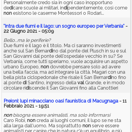
Personalmente credo sia in ogni caso inopportuno
de
di
care scuole ai militari, in
di
pendentemente, così come
non
esistono le caserme Montessori o Rodari...
"Intra due fiumi e il lago: un sogno europeo per Verbania"
-
22 Giugno 2021 - 05:09
Bello...ma le periferie?
Due fiumi e il lago è il titolo. Ma ci saranno investimenti
anche sul San Bernar
di
no dal ponte del Plusch in su e sul
San Giovanni dal ponte dell'ospedale vecchio in su? Se
Verbania, come tutti speriamo, vuole acquisire un aspetto
urbano Europeo,
non
dovrebbe pensare solo ad avere
una bella faccia, ma ad integrare la città. Magari con una
bella pista ciclopedonale che risale il San Bernar
di
no fino
al ponte
di
Santino, ingresso della
val
Grande, e in modo
circolare ri
di
scende il San Giovanni fino alla Canottieri
Preioni: lupi minacciano oasi faunistica di Macugnaga
- 11
Febbraio 2021 - 19:51
non
bisogna essere animalisti, ma solo informarsi
Caro Robi,
non
creda ai luoghi comuni, il lupo se ne sta
alla larga dall'uomo. Ma soprattutto
non
serve essere
animalisti per capire che in natura c'è un equilibrio, e più