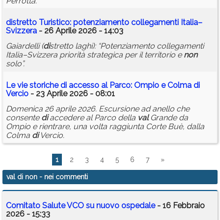
Perrotta.
di
stretto Turistico: potenziamento collegamenti Italia–
Svizzera
- 26 Aprile 2026 - 14:03
Gaiardelli (
di
stretto laghi): “Potenziamento collegamenti
Italia–Svizzera priorità strategica per il territorio e
non
solo”.
Le vie storiche
di
accesso al Parco: Ompio e Colma
di
Vercio
- 23 Aprile 2026 - 08:01
Domenica 26 aprile 2026. Escursione ad anello che
consente
di
accedere al Parco della
val
Grande da
Ompio e rientrare, una volta raggiunta Corte Buè, dalla
Colma
di
Vercio.
1
2
3
4
5
6
7
»
val di non
- nei commenti
Comitato Salute VCO su nuovo ospedale
- 16 Febbraio
2026 - 15:33