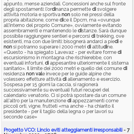
appunto, mense aziendali. Concessioni anche sul fronte
degli spostamenti: l'or
di
nanza permette
di
svolgere
attività motoria e sportiva
non
solo nei pressi della
propria abitazione, come
di
ce il Dpcm, ma «ovunque
all'interno del proprio Comune», ovviamente evitando
assembramenti e mantenendo le
di
stanze. Sarà dunque
possibile raggiungere sentieri e percorsi
di
trekking, ove
esistenti, ma con due limiti: bisognerà andarci a pie
di
e
non
si potranno superare i 2000 metri
di
altitu
di
ne.
«Questo - ha spiegato Lavevaz - per evitare forme
di
escursionismo in montagna che rischierebbe, con
eventuali infortuni,
di
appesantire ulteriormente il sistema
sanitario». Il limite dei 2000 metri e quello del comune
di
residenza
non
val
e invece per le guide alpine che
volessero effetture attività
di
allenamento e esercizio.
Sospesa per 15 giorni la caccia, si ragionerà
successivamente su eventuali futuri recuperi del
calendario venatorio. Ci si potrà spostare da un comune
all'altro per la manutenzione
di
appezzamenti come
piccoli orti, vigne, frutteti «ma anche - ha chiarito il
presidente - per il taglio della legna o per lavori su
seconde case»
Progetto VCO: Lincio eviti atteggiamenti irresponsabili
- 7