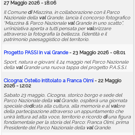
27 Maggio 2026 - 18:06
Il Comune
di
Miazzina, in collaborazione con il Parco
Nazionale della
val
Grande, lancia il concorso fotografico
“Miazzina & Parco Nazionale
val
Grande in uno scatto”,
un’iniziativa aperta a tutti pensata per
val
orizzare
attraverso la fotografia la bellezza, l’identità e il
patrimonio paesaggistico del territorio.
Progetto PASSI in
val
Grande
- 23 Maggio 2026 - 08:01
Sport, natura e giovani: il 24 maggio nel Parco Nazionale
della
val
Grande una nuova tappa del progetto P.A.S.S.I.
Cicogna: Ostello intitolato a Franca Olmi
- 22 Maggio
2026 - 12:02
Sabato 23 maggio, Cicogna, storico borgo e sede del
Parco Nazionale della
val
Grande, ospiterà una giornata
speciale de
di
cata alla cultura, alla memoria e al
val
ore
della partecipazione attraverso un appuntamento che
unirà lettura ad alta voce, territorio e ricordo
di
una figura
fondamentale per la storia del Parco: Franca Olmi, prima
Presidente del Parco Nazionale della
val
Grande.