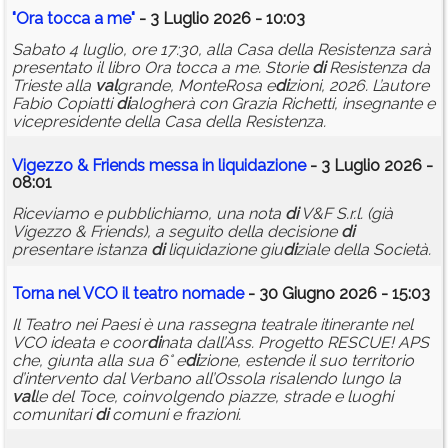
"Ora tocca a me"
- 3 Luglio 2026 - 10:03
Sabato 4 luglio, ore 17:30, alla Casa della Resistenza sarà
presentato il libro Ora tocca a me. Storie
di
Resistenza da
Trieste alla
val
grande, MonteRosa e
di
zioni, 2026. L’autore
Fabio Copiatti
di
alogherà con Grazia Richetti, insegnante e
vicepresidente della Casa della Resistenza.
Vigezzo & Friends messa in liquidazione
- 3 Luglio 2026 -
08:01
Riceviamo e pubblichiamo, una nota
di
V&F S.r.l. (già
Vigezzo & Friends), a seguito della decisione
di
presentare istanza
di
liquidazione giu
di
ziale della Società.
Torna nel VCO il teatro nomade
- 30 Giugno 2026 - 15:03
Il Teatro nei Paesi è una rassegna teatrale itinerante nel
VCO ideata e coor
di
nata dall’Ass. Progetto RESCUE! APS
che, giunta alla sua 6° e
di
zione, estende il suo territorio
d’intervento dal Verbano all’Ossola risalendo lungo la
val
le del Toce, coinvolgendo piazze, strade e luoghi
comunitari
di
comuni e frazioni.