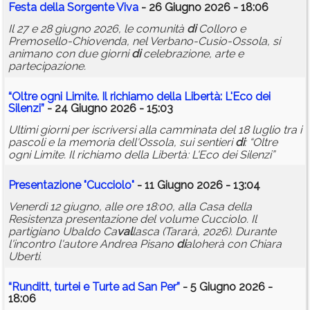
Festa della Sorgente Viva
- 26 Giugno 2026 - 18:06
Il 27 e 28 giugno 2026, le comunità
di
Colloro e
Premosello-Chiovenda, nel Verbano-Cusio-Ossola, si
animano con due giorni
di
celebrazione, arte e
partecipazione.
“Oltre ogni Limite. Il richiamo della Libertà: L'Eco dei
Silenzi”
- 24 Giugno 2026 - 15:03
Ultimi giorni per iscriversi alla camminata del 18 luglio tra i
pascoli e la memoria dell'Ossola, sui sentieri
di
: “Oltre
ogni Limite. Il richiamo della Libertà: L'Eco dei Silenzi”
Presentazione "Cucciolo"
- 11 Giugno 2026 - 13:04
Venerdì 12 giugno, alle ore 18:00, alla Casa della
Resistenza presentazione del volume Cucciolo. Il
partigiano Ubaldo Ca
val
lasca (Tararà, 2026). Durante
l'incontro l'autore Andrea Pisano
di
aloherà con Chiara
Uberti.
“Run
di
tt, turtei e Turte ad San Per”
- 5 Giugno 2026 -
18:06