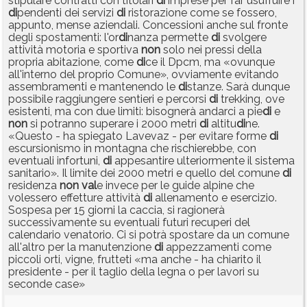
stipulare contratti con titolari
di
imprese per far usufruire i
di
pendenti dei servizi
di
ristorazione come se fossero,
appunto, mense aziendali. Concessioni anche sul fronte
degli spostamenti: l'or
di
nanza permette
di
svolgere
attività motoria e sportiva
non
solo nei pressi della
propria abitazione, come
di
ce il Dpcm, ma «ovunque
all'interno del proprio Comune», ovviamente evitando
assembramenti e mantenendo le
di
stanze. Sarà dunque
possibile raggiungere sentieri e percorsi
di
trekking, ove
esistenti, ma con due limiti: bisognerà andarci a pie
di
e
non
si potranno superare i 2000 metri
di
altitu
di
ne.
«Questo - ha spiegato Lavevaz - per evitare forme
di
escursionismo in montagna che rischierebbe, con
eventuali infortuni,
di
appesantire ulteriormente il sistema
sanitario». Il limite dei 2000 metri e quello del comune
di
residenza
non
val
e invece per le guide alpine che
volessero effetture attività
di
allenamento e esercizio.
Sospesa per 15 giorni la caccia, si ragionerà
successivamente su eventuali futuri recuperi del
calendario venatorio. Ci si potrà spostare da un comune
all'altro per la manutenzione
di
appezzamenti come
piccoli orti, vigne, frutteti «ma anche - ha chiarito il
presidente - per il taglio della legna o per lavori su
seconde case»