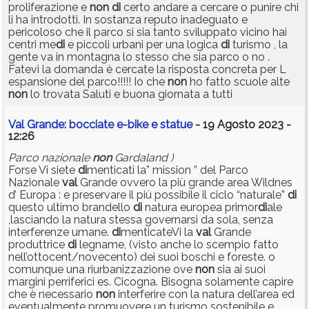
proliferazione e
non
di
certo andare a cercare o punire chi
li ha introdotti. In sostanza reputo inadeguato e
pericoloso che il parco si sia tanto sviluppato vicino hai
centri me
di
e piccoli urbani per una logica
di
turismo , la
gente va in montagna lo stesso che sia parco o no .
Fatevi la domanda è cercate la risposta concreta per L
espansione del parco!!!!! Io che
non
ho fatto scuole alte
non
lo trovata Saluti e buona giornata a tutti
Val Grande: bocciate e-bike e statue
- 19 Agosto 2023 -
12:26
Parco nazionale
non
Gardaland )
Forse Vi siete
di
menticati la” mission ” del Parco
Nazionale
val
Grande ovvero la più grande area Wildnes
d’ Europa : e preservare il più possibile il ciclo “naturale”
di
questo ultimo brandello
di
natura europea primor
di
ale
,lasciando la natura stessa governarsi da sola, senza
interferenze umane.
di
menticateVi la
val
Grande
produttrice
di
legname, (visto anche lo scempio fatto
nell’ottocent/novecento) dei suoi boschi e foreste. o
comunque una riurbanizzazione ove
non
sia ai suoi
margini perriferici es. Cicogna. Bisogna solamente capire
che è necessario
non
interferire con la natura dell’area ed
eventualmente promuovere un turismo sostenibile e