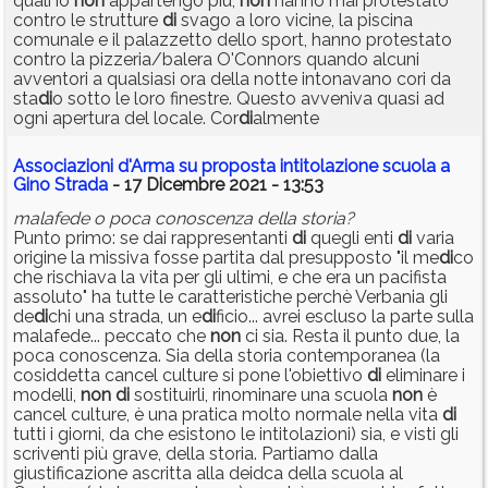
quali io
non
appartengo più,
non
hanno mai protestato
contro le strutture
di
svago a loro vicine, la piscina
comunale e il palazzetto dello sport, hanno protestato
contro la pizzeria/balera O'Connors quando alcuni
avventori a qualsiasi ora della notte intonavano cori da
sta
di
o sotto le loro finestre. Questo avveniva quasi ad
ogni apertura del locale. Cor
di
almente
Associazioni d'Arma su proposta intitolazione scuola a
Gino Strada
- 17 Dicembre 2021 - 13:53
malafede o poca conoscenza della storia?
Punto primo: se dai rappresentanti
di
quegli enti
di
varia
origine la missiva fosse partita dal presupposto "il me
di
co
che rischiava la vita per gli ultimi, e che era un pacifista
assoluto" ha tutte le caratteristiche perchè Verbania gli
de
di
chi una strada, un e
di
ficio... avrei escluso la parte sulla
malafede... peccato che
non
ci sia. Resta il punto due, la
poca conoscenza. Sia della storia contemporanea (la
cosiddetta cancel culture si pone l'obiettivo
di
eliminare i
modelli,
non
di
sostituirli, rinominare una scuola
non
è
cancel culture, è una pratica molto normale nella vita
di
tutti i giorni, da che esistono le intitolazioni) sia, e visti gli
scriventi più grave, della storia. Partiamo dalla
giustificazione ascritta alla deidca della scuola al