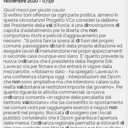
Novembre 2020 - 07:56
Giusti mezzi per giuste cause
Si evitino toni offensivi da ogni parte politica, almeno in
queste circostanze! Progetto VCo consideri la delibera
del Presidente della
val
d'Aosta, è una
di
mostrazione
di
capcità d'adatatmento per le libertà che
non
comportano rischi e pericoli d'aggravamento per
nessuno . "Si potrà fare la spesa al
di
fuori del proprio
comune, passeggiare
di
stanti dalla propria abitazione ed
eseguire lavori
di
manutenzione nei propri appezzamenti
o seconde case ovunque essi siano. E' quanto prevede la
nuova or
di
nanza che il presidente della Regione Erik
Lavevaz sta per firmare e che entrerà in vigore dalla
mezzanotte. «Abbiamo dato - ha spiegato Lavevaz in
una conferenza stampa oggi - interpretazioni del Dpcm
che
non
sono ampliative ma che intendono calare sulla
realtà
val
dostana le restrizioni imposte dal governo». Per
quanto riguarda le attività commerciali, la nuova
or
di
nanza consente «in ragione delle peculiarità del
territorio
val
dostano» che sia consentito lo spostamento
nei comuni vicini per raggiungere esercizi e negozi
non
presenti nel proprio. Boccata
di
ossigeno per i locali
pubblici: considerato che il Dpcm garantisce l'apertura
delle mense, l'or
di
nanza regionale permette ai ristoranti
di