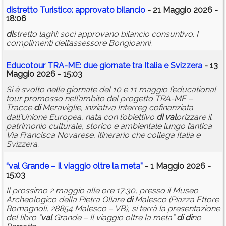
di
stretto Turistico: approvato bilancio
- 21 Maggio 2026 -
18:06
di
stretto laghi: soci approvano bilancio consuntivo. I
complimenti dell’assessore Bongioanni.
Educotour TRA-ME: due giornate tra Italia e Svizzera
- 13
Maggio 2026 - 15:03
Si è svolto nelle giornate del 10 e 11 maggio l’educational
tour promosso nell’ambito del progetto TRA-ME –
Tracce
di
Meraviglie, iniziativa Interreg cofinanziata
dall’Unione Europea, nata con l’obiettivo
di
val
orizzare il
patrimonio culturale, storico e ambientale lungo l’antica
Via Francisca Novarese, itinerario che collega Italia e
Svizzera.
“
val
Grande – Il viaggio oltre la meta”
- 1 Maggio 2026 -
15:03
Il prossimo 2 maggio alle ore 17:30, presso il Museo
Archeologico della Pietra Ollare
di
Malesco (Piazza Ettore
Romagnoli, 28854 Malesco – VB), si terrà la presentazione
del libro “
val
Grande – Il viaggio oltre la meta”
di
di
no