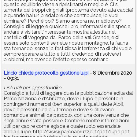
questo equilibrio viene a ripristinarsi e meglio è. Ci si
lamenta dei troppi cinghiali (problema dovuto alla caccia)
e quando hai un predatore che contribuisce, lo vuoi
eliminare? Perché poi? Siamo ancora nel me
di
oevo?
Consiglio
di
leggere qualche libro, informarsi sulla specie,
andare a visitare l'interessante mostra allestita nel
castello
di
Vogogna dal Parco della
val
Grande, e
di
essere solo contenti se nelle nostre montagne, la fauna
sta tornando, senza la fasti
di
osa interferenza
di
chi vuole
sempre sparare a tutto e tutti, credendo
di
risolvere i
problemi, ma avendo l'effetto spesso contrario.
Lincio chiede protocollo gestione lupi
- 8 Dicembre 2020
- 09:31
Link utili per approfon
di
re
Consiglio a tutti
di
leggere questa pubblicazione e
di
ta dal
Parco Nazionale d'Abruzzo, dove il lupo è presente in
contingenti numerosi (ben superiori a quelli delle Alpi),
dove è presente da più tempo e dove si allevano
comunque animali da pascolo, con una convivenza che
negli anni è stata possibile. Contiene molte informazioni
utili per capire come agisce e quale ruolo essenziale
abbia il lupo. http://www.parcoabruzzo.it/pdf/lupo.pdf