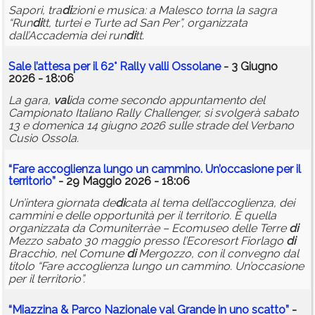
Sapori, tra
di
zioni e musica: a Malesco torna la sagra
“Run
di
tt, turtei e Turte ad San Per”, organizzata
dall’Accademia dei run
di
tt.
Sale l’attesa per il 62° Rally
val
li Ossolane
- 3 Giugno
2026 - 18:06
La gara,
val
ida come secondo appuntamento del
Campionato Italiano Rally Challenger, si svolgerà sabato
13 e domenica 14 giugno 2026 sulle strade del Verbano
Cusio Ossola.
“Fare accoglienza lungo un cammino. Un’occasione per il
territorio”
- 29 Maggio 2026 - 18:06
Un’intera giornata de
di
cata al tema dell’accoglienza, dei
cammini e delle opportunità per il territorio. È quella
organizzata da Comuniterràe – Ecomuseo delle Terre
di
Mezzo sabato 30 maggio presso l’Ecoresort Fiorlago
di
Bracchio, nel Comune
di
Mergozzo, con il convegno dal
titolo “Fare accoglienza lungo un cammino. Un’occasione
per il territorio”.
“Miazzina & Parco Nazionale
val
Grande in uno scatto”
-