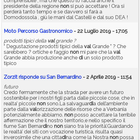
comprensibile , ma che questo lo faccia anche il
presidente della regione
non
si può accettare ! Ora si
perderà tanto tempo e se davvero si farà a
Domodossola , giù le mani dal Castelli e dal suo DEA !
Moto Percorso Gastronomico
- 22 Luglio 2019 - 17:05
prodotti tipici della
val
grande ?
" Degustazione prodotti tipici della
val
Grande " ? Che
sarebbero ? ortiche e faggio
non
mi pare che la
val
Grande abbia produzione anche
di
un solo prodotto
tipico
Zorzit risponde su San Bernardino
- 2 Aprile 2019 - 11:54
futuro
Credo fermamente che la strada per avere un futuro
sostenibile per i nostri figli parta dalle piccole cose, che in
realta’ piccole
non
sono.La salvaguar
di
a dell’ambiente
parte dalla
val
orizzazione delle risorse che a Verbania
potenzialmente abbiamo.
non
posso accettare la terribile
affermazione che il nostro territorio,e nello specifico il
fiume San Bernar
di
no
non
siano tra le priorità’.Guardando
le realtà’ dei siti con vocazione turistica, risulta quasi
inverosimile che una citta
di
na come la Nostra
non
possa