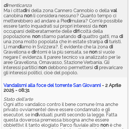
di
menticanza
Ma i citta
di
ni della zona Cannero Cannobio o della
val
canobina
non
li considera nessuno? Quanto tempo ci
metterebbero ad andare a Pie
di
mulera? Com'è possibile
essere tanto inquadrati sui propri interessi da
non
occuparsi deliberatamente delle
di
fficoltà della
popolazione.
non
stiamo parlando
di
quattro gatti, ma
di
una zona molto popolata che in estate straripa
di
turisti.
Li man
di
amo in Svizzera?. È evidente che la zona
di
Gravellona e
di
ntorni è la più sensata, se
non
si vuole
negare l' evidenza. Il parere tecnico va analizzato per le
aree Gravellona, Ornavasso, Stazione Verbania. Gli
interessi partitici
non
debbono permettersi
di
prevaricare
gli interessi politici, cioè del popolo.
Vandalismi alla foce del torrente San Giovanni
- 2 Aprile
2025 - 08:31
Stato dell'arte
Ogni atto vandalico contro il bene comune (ma anche
privato ovviamente) deve essere condannato e gli
esecutori, se in
di
viduati, puniti secondo la legge. Fatta
questa doverosa premessa bisogna anche essere
obbiettivi: il tanto elogiato Parco fluviale altro
non
è che