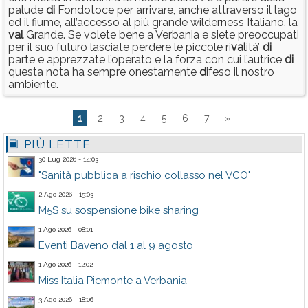
palude
di
Fondotoce per arrivare, anche attraverso il lago
ed il fiume, all’accesso al più grande wilderness Italiano, la
val
Grande. Se volete bene a Verbania e siete preoccupati
per il suo futuro lasciate perdere le piccole ri
val
ità’
di
parte e apprezzate l’operato e la forza con cui l’autrice
di
questa nota ha sempre onestamente
di
feso il nostro
ambiente.
1
2
3
4
5
6
7
»
PIÙ LETTE
30 Lug 2026 - 14:03
"Sanità pubblica a rischio collasso nel VCO"
2 Ago 2026 - 15:03
M5S su sospensione bike sharing
1 Ago 2026 - 08:01
Eventi Baveno dal 1 al 9 agosto
1 Ago 2026 - 12:02
Miss Italia Piemonte a Verbania
3 Ago 2026 - 18:06