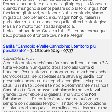
Romania per portare gli animali agli alpeggi…...a Morasco
quando mungono si sente parlare solo la loro lingua.
non
facciamo gli struzzi, per favore. Noi, al contrario, siamo
migrati da loro per arricchirci….magari
non
gli italiani in
particolare ma l'intenzione era quella oltreché strategica.
Ma siamo molto fuori strada rispetto al
titolo……….abbandono. Grazie a tutti. E' sempre comunque
bello potersi confrontare civilmente. Alegar
Sanità: “Cannobio e Valle Cannobina: il territorio più
penalizzato”
- 31 Ottobre 2019 - 07:37
Ospedale unico !
A questo punto perché
non
fare accor
di
con Locarno ? A
tutta velocità in un quarto d'ora sono alla Carità
di
Locarno . Per un intervento programmato va bene anche
Domodossola , se l'ospedale sarà all'avanguar
di
a , con
personale competente e reparti accoglienti . Ma per un
ictus , un infarto , dove il tempo è determinante ? Fra noi (
Cannobio ) e Domodossola abbiamo in mezzo la
val
grande , ci vorrebbe una galleria , ma visto che
non
l'abbiamo .............l'elicottero è prezioso ma può volare
sempre con qualsiasi tempo ? I sindaci e la popolazione
ossolana porta acqua al suo mulino , egoisticamente ma