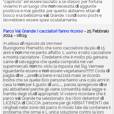
“capriccio” ed essere lasciato a se stesso; per fortuna
viviamo in un luogo che
non
necessità
di
aggiunte
posticce e mal gestite, per questo abbiamo ettari
di
bosco e la bellissima
val
Grande. I sol
di
sono pochi e
dovrebbero essere spesi oculatamente.
Parco Val Grande: i cacciatori fanno ricorso
- 25 Febbraio
2024 - 08:19
In attesa
di
risposta da Vermeer
Buongiorno Premetto che sono cacciatore da più
di
15
anni e
non
me ne pento affatto. L uomo è nato cacciatore
e morirà cacciatore . Credetemi che è molto più genuina
carne
di
selvaggina che quella comprata nei vari
supermercati.
non
ho visto la risposta del Sig. Vermeer
riguardante essere e
non
essere vegetariano!!!!!!!! Coda
di
paglia
di
rei ……pre
di
ca bene e razzola male .le ricordo
inoltre che se quelle 600 persone hanno una o più armi in
casa (e
non
per il gusto
di
ucc……, parola spregevole
di
rei
più abbattere) perché gli viene consentita dalla legge e
tramite degli stu
di
appropriati. Vi volevo ricordare che il
parco
val
Grande ha selezionato ,tra i 600 detentori
di
LICENZA
di
CACCIA ,persone per gli ABBATTIMENTI dei
cinghiali nelle zone del parco in modo tale da contenere il
problema che ormai è L unica soluzione contro la loro