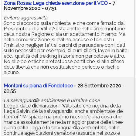
Zona Rossa: Lega chiede esenzione per il VCO
- 7
Novembre 2020 - 07:51
Evitare aggressività
Sono d'accordo sulla richiesta, e che come firmato dal
Presidente della
val
d'Aosta anche nelle aree montane
della nostra Regione ci sia un adattamento interno. Ma
nella comunicazione, si evitino accuse e toni ostili
("ministro negligente"), si cerchi
di
persuadere con i dati
sulle necessità,per esempio,
di
cura
di
orti, lavori in baita
ecc., qualità del trekking in zone
non
pericolose e altro.
No alle polemiche pretestuose partitiche, sì alla
di
fesa
delle libertà che
non
costitusicono pericolo o rischio
alcuno.
Montani su piana di Fondotoce
- 28 Settembre 2020 -
20:55
La salvaguar
di
a ambientale è un'altra cosa
Leggo dalle
di
chiarazioni: "
val
utato che nel dna della
Lega Salvini c’è la salvaguar
di
a, anche ambientale, dei
territori." Mi spiace ma proprio no, se c'è una cosa che
manca assolutamente nella maggior parte delle linee
guida della Lega è la salvaguar
di
a ambientale, dalle
continue agevolazioni venatorie (assurde nel 2020 e