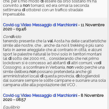
che, per il mio modo
di
essere da orso solitario mi ha
convinto a
non
tornarci, ed era ormai la seconda
settimana
di
ottobre) con un traffico stradale
impensabile.
Covid-19: Video Messaggio di Marchionini
- 11 Novembre
2020 - 09:46
Con
di
vido
tenendo presente che la
val
Aosta ha delle caratteristiche
simile alle nostre, che , anche da noi il trekking è più sano
farlo in aeree arieggiate che al contrario in città, e alcuni
sport le palestre naturali le trovi solo in territori montani
(al
di
sotto dei 2000 mt., , considerando che nel primo
lockdown si è concesso ad abitanti
di
altri comuni, ve
di
Cossogno, a sconfinare in Verbania,
non
vedo perchè una
simile delibera
non
possano pretenderla anche gli
amministratori locali
di
questa provincia,
di
stogliendoli
dal suonare sempre le solite campane e suonare una sola
campana utile alla popolazione del VCO .
Covid-19: Video Messaggio di Marchionini
- 8 Novembre
2020 - 08:57
Equilibrio