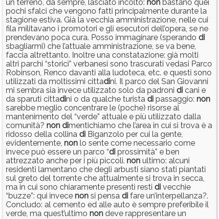
un terreno, da sempre, lasciato incolto:
non
bastano quei
pochi sfalci che vengono fatti principalmente durante la
stagione estiva. Già la vecchia amministrazione, nelle cui
fila militavano i promotori e gli esecutori dell’opera, se ne
prendevano poca cura. Posso immaginare (sperando
di
sbagliarmi) che l’attuale amministrazione, se va bene,
faccia altrettanto. Inoltre una constatazione: già molti
altri parchi “storici” verbanesi sono trascurati vedasi Parco
Robinson, Renco davanti alla ludoteca, etc. e questi sono
utilizzati da moltissimi citta
di
ni. Il parco del San Giovanni
mi sembra sia invece utilizzato solo da padroni
di
cani e
da sparuti citta
di
ni o da qualche turista
di
passaggio:
non
sarebbe meglio concentrare le (poche) risorse al
mantenimento del “verde” attuale e più utilizzato dalla
comunità?
non
di
mentichiamo che l’area in cui si trova è a
ridosso della collina
di
Biganzolo per cui la gente,
evidentemente,
non
lo sente come necessario come
invece può essere un parco “
di
prossimità” e ben
attrezzato anche per i più piccoli.
non
ultimo: alcuni
residenti lamentano che degli arbusti siano stati piantati
sul greto del torrente che attualmente si trova in secca,
ma in cui sono chiaramente presenti resti
di
vecchie
“buzze”: qui invece
non
si pensa
di
fare un’interpellanza?.
Concludo: al cemento ed alle auto è sempre preferibile il
verde, ma quest’ultimo
non
deve rappresentare un