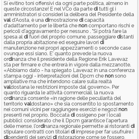
Si evitino toni offensivi da ogni parte politica, almeno in
queste circostanze! E nel VCo da parte
di
tutti gl i
amministratori si consideri la delibera del Presidente della
val
d'Aosta, è una
di
mostrazione
di
capacità
d'adattamento per le libertà che
non
comportano rischi e
pericoli d'aggravamento per nessuno . "Si potrà fare la
spesa al
di
fuori del proprio comune, passeggiare
di
stanti
dalla propria abitazione ed eseguire lavori
di
manutenzione nei propri appezzamenti o seconde case
ovunque essi siano. E' quanto prevede la nuova
or
di
nanza che il presidente della Regione Erik Lavevaz
sta per firmare e che entrerà in vigore dalla mezzanotte.
«Abbiamo dato - ha spiegato Lavevaz in una conferenza
stampa oggi - interpretazioni del Dpcm che
non
sono
ampliative ma che intendono calare sulla realtà
val
dostana le restrizioni imposte dal governo». Per
quanto riguarda le attività commerciali, la nuova
or
di
nanza consente «in ragione delle peculiarità del
territorio
val
dostano» che sia consentito lo spostamento
nei comuni vicini per raggiungere esercizi e negozi
non
presenti nel proprio. Boccata
di
ossigeno per i locali
pubblici: considerato che il Dpcm garantisce l'apertura
delle mense, l'or
di
nanza regionale permette ai ristoranti
di
stipulare contratti con titolari
di
imprese per far usufruire i
di
pendenti dei servizi
di
ristorazione come se fossero,