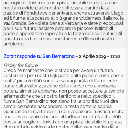
accogliere i turisti con una pista ciclabile integrata che
metta in evidenza le nostre bellezze a partire dalla
palude
di
Fondotoce per arrivare, anche attraverso il lago
ed il fiume, all’accesso al più grande wilderness Italiano, la
val
Grande. Se volete bene a Verbania e siete preoccupati
per il suo futuro lasciate perdere le piccole ri
val
ità’
di
parte e apprezzate l’operato e la forza con cui l’autrice
di
questa nota ha sempre onestamente
di
feso il nostro
ambiente.
Zorzit risponde su San Bernardino
- 2 Aprile 2019 - 11:10
Friday for future
Credo fermamente che la strada per avere un futuro
sostenibile per i nostri figli parta dalle piccole cose, che in
realta’ piccole
non
sono.La salvaguar
di
a dell’ambiente
parte dalla
val
orizzazione delle risorse che a Verbania
potenzialmente abbiamo.
non
posso accettare la terribile
affermazione che il nostro territorio,e nello specifico il
fiume San Bernar
di
no
non
siano tra le priorità’.: vuol
di
re
semplicemente nascondere la testa sotto la sabbia
Guardando le realtà’ dei siti con vocazione turistica, risulta
quasi inverosimile che una citta
di
na come la Nostra
non
possa accogliere i turisti con una pista ciclabile integrata
che metta in evidenza le nostre bellezze a partire dalla