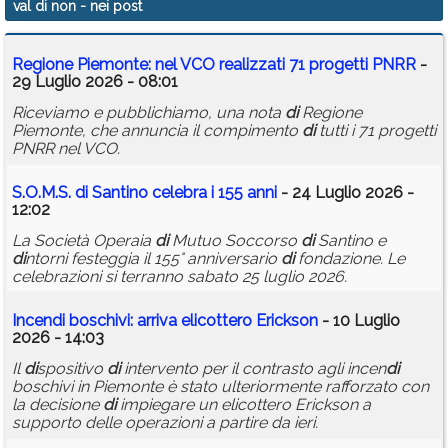
val di non
- nei post
Calendario
Regione Piemonte: nel VCO realizzati 71 progetti PNRR
-
Annunci
29 Luglio 2026 - 08:01
Riceviamo e pubblichiamo, una nota
di
Regione
Piemonte, che annuncia il compimento
di
tutti i 71 progetti
PNRR nel VCO.
S.O.M.S.
di
Santino celebra i 155 anni
- 24 Luglio 2026 -
12:02
La Società Operaia
di
Mutuo Soccorso
di
Santino e
di
ntorni festeggia il 155° anniversario
di
fondazione. Le
celebrazioni si terranno sabato 25 luglio 2026.
Incen
di
boschivi: arriva elicottero Erickson
- 10 Luglio
2026 - 14:03
Il
di
spositivo
di
intervento per il contrasto agli incen
di
boschivi in Piemonte è stato ulteriormente rafforzato con
la decisione
di
impiegare un elicottero Erickson a
supporto delle operazioni a partire da ieri.