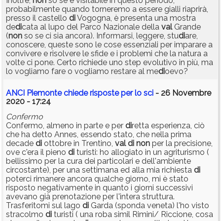
Inoltre,
non
so se è visitabile in questo periodo,
probabilmente quando torneremo a essere gialli riaprirà,
presso il castello
di
Vogogna, è presenta una mostra
de
di
cata al lupo del Parco Nazionale della
val
Grande
(
non
so se ci sia ancora). Informarsi, leggere, stu
di
are,
conoscere, queste sono le cose essenziali per imparare a
convivere e risolvere le sfide e i problemi che la natura a
volte ci pone. Certo richiede uno step evolutivo in più, ma
lo vogliamo fare o vogliamo restare al me
di
oevo?
ANCI Piemonte chiede risposte per lo sci
- 26 Novembre
2020 - 17:24
Confermo
Confermo, almeno in parte e per
di
retta esperienza, ciò
che ha detto Annes, essendo stato, che nella prima
decade
di
ottobre in Trentino,
val
di
non
per la precisione,
ove c'era il pieno
di
turisti: ho allogiato in un agriturismo (
bellissimo per la cura dei particolari e dell'ambiente
circostante), per una settimana ed alla mia richiesta
di
poterci rimanere ancora qualche giorno, mi è stato
risposto negativamente in quanto i giorni successivi
avevano già prenotazione per l'intera struttura.
Trasferitomi sul lago
di
Garda (sponda veneta) l'ho visto
stracolmo
di
turisti ( una roba simil Rimini/ Riccione, cosa