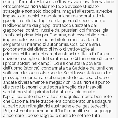
e corpi d'armata. E la scusa
di
aver avuto una formazione
ottocentesca
non
val
e molto. Se avesse stu
di
ato
strategia e
non
solo
di
sciplina, magari all'estero, avrebbe
imparato le tecniche napoleoniche ma soprattutto la
guerriglia delle battaglie della guerra
di
secessione, o
l'in
di
pendenza dei gruppi d'attacco utilizzata dai
giapponesi contro i russi e dai prussiani coi francesi già
trent'anni prima. Ma per Cadorna, noblesse oblige, era
impensabile lasciare ad un bifolco messo a fare il
sergente un minimo
di
autonomia. Così come era il
proponente del
di
vieto
di
invio
di
vettovaglie ai
prigiuonieri italiani nei campi austriaci (e l'Italia fu l'unica
nazione a scegliere deliberatamente
di
far morire
di
fame
i propri soldati nei campi). Ed è lì che stà la povertà
dell'uomo (storica), condannata da Gadda e dai tanti che
soffrivano le sue insulse scelte. Se ci fosse stato un'altro,
più sveglio e preparato al suo posto le cose sarebbero
andate
di
versamente e meglio? chi lo sa.
non
è il punto.
di
sicuro i bis
non
ni citati sopra (meglio
di
re trisavoli)
sarebbero stati i primi ad abbattere a picconate
l'epitaffio... dato che è fatto storiograficamente ben noto
che Cadorna, tra le truppe, era considerato una sciagura
al pari delle mitragliatrici austriache e dei gas tedeschi.
Poi, resterebbe comunque il "bel" monolito sul lungolago
a ricordare il personaggio... e quello lo notano tutti...