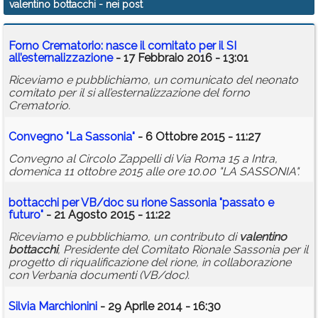
valentino bottacchi
- nei post
Calendario
Forno Crematorio: nasce il comitato per il SI
Annunci
all’esternalizzazione
- 17 Febbraio 2016 - 13:01
Riceviamo e pubblichiamo, un comunicato del neonato
comitato per il si all’esternalizzazione del forno
Crematorio.
Convegno "La Sassonia"
- 6 Ottobre 2015 - 11:27
Convegno al Circolo Zappelli di Via Roma 15 a Intra,
domenica 11 ottobre 2015 alle ore 10.00 "LA SASSONIA".
bottacchi
per VB/doc su rione Sassonia "passato e
futuro"
- 21 Agosto 2015 - 11:22
Riceviamo e pubblichiamo, un contributo di
valentino
bottacchi
, Presidente del Comitato Rionale Sassonia per il
progetto di riqualificazione del rione, in collaborazione
con Verbania documenti (VB/doc).
Silvia Marchionini
- 29 Aprile 2014 - 16:30