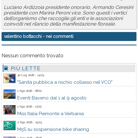
Luciano Ardizzoia presidente onorario, Armando Ceresini
presidente con Marina Peroni vice. Sono questi i vertici
dell’organismo che raccoglie gli enti e le associazioni
coinvolti nel rilancio della manifestazione floreale.
valentino bottacchi
- nei commenti
Nessun commento trovato
PIÙ LETTE
30 Lug 2026 - 14:03
"Sanità pubblica a rischio collasso nel VCO"
1 Ago 2026 - 08:01
Eventi Baveno dal 1 al 9 agosto
1 Ago 2026 - 12:02
Miss Italia Piemonte a Verbania
2 Ago 2026 - 15:03
M5S su sospensione bike sharing
3 Ago 2026 - 18:06