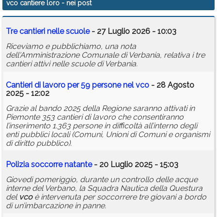
vco cantiere loro
- nei post
Calendario
Tre cantieri nelle scuole
- 27 Luglio 2026 - 10:03
Annunci
Riceviamo e pubblichiamo, una nota
dell'Amministrazione Comunale di Verbania, relativa i tre
cantieri attivi nelle scuole di Verbania.
Cantieri di lavoro per 59 persone nel
vco
- 28 Agosto
2025 - 12:02
Grazie al bando 2025 della Regione saranno attivati in
Piemonte 353 cantieri di lavoro che consentiranno
l’inserimento 1.363 persone in difficoltà all’interno degli
enti pubblici locali (Comuni, Unioni di Comuni e organismi
di diritto pubblico).
Polizia soccorre natante
- 20 Luglio 2025 - 15:03
Giovedì pomeriggio, durante un controllo delle acque
interne del Verbano, la Squadra Nautica della Questura
del
vco
è intervenuta per soccorrere tre giovani a bordo
di un’imbarcazione in panne.