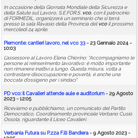
In occasione della Giornata Mondiale della Sicurezza e
della Salute sul Lavoro, S.E.FOR.S.
vco
, con il patrocinio
di FORMEDIL, organizzerà un seminario che si terrà
presso la sala Ravasio della Provincia del
vco
il prossimo
mercoledì 24 aprile.
Piemonte: cantieri lavoro, nel
vco
33
- 23 Gennaio 2024 -
10:03
L’assessore al Lavoro Elena Chiorino: “Accompagniamo le
persone al reinserimento lavorativo: è molto importante
non rimanere inattivi a lungo. Questa misura, volta a
contrastare disoccupazione e povertà, è anche una
boccata d’ossigeno per i sindaci”
PD
vco
: il Cavalieri attende aule e auditorium
- 29 Agosto
2023 - 12:05
Riceviamo e pubblichiamo, un comunicato del Partito
Democratico, Coordinamento provinciale Verbano Cusio
Ossola, riguardante il Liceo Cavalieri.
Verbania Futura su P.zza F.lli Bandiera
- 9 Agosto 2023 -