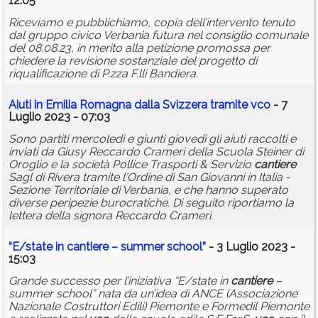
12:05
Riceviamo e pubblichiamo, copia dell’intervento tenuto
dal gruppo civico Verbania futura nel consiglio comunale
del 08.08.23, in merito alla petizione promossa per
chiedere la revisione sostanziale del progetto di
riqualificazione di P.zza F.lli Bandiera.
Aiuti in Emilia Romagna dalla Svizzera tramite
vco
- 7
Luglio 2023 - 07:03
Sono partiti mercoledì e giunti giovedì gli aiuti raccolti e
inviati da Giusy Reccardo Crameri della Scuola Steiner di
Oroglio e la società Pollice Trasporti & Servizio
cantiere
Sagl di Rivera tramite l'Ordine di San Giovanni in Italia -
Sezione Territoriale di Verbania, e che hanno superato
diverse peripezie burocratiche. Di seguito riportiamo la
lettera della signora Reccardo Crameri.
“E/state in
cantiere
– summer school”
- 3 Luglio 2023 -
15:03
Grande successo per l’iniziativa “E/state in
cantiere
–
summer school” nata da un’idea di ANCE (Associazione
Nazionale Costruttori Edili) Piemonte e Formedil Piemonte