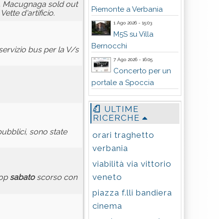
 Macugnaga sold out
Piemonte a Verbania
ette d'artificio.
1 Ago 2026 - 15:03
M5S su Villa
Bernocchi
ervizio bus per la V/s
7 Ago 2026 - 16:05
Concerto per un
portale a Spoccia
ULTIME
RICERCHE
 pubblici, sono state
orari traghetto
verbania
viabilità via vittorio
veneto
top
sabato
scorso con
piazza f.lli bandiera
cinema