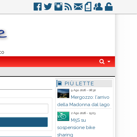
co
PIÙ LETTE
9 Ago 2026 - 08:30
Mergozzo: l'arrivo
della Madonna dal lago
2 Ago 2026 - 15:03
M5S su
sospensione bike
sharing