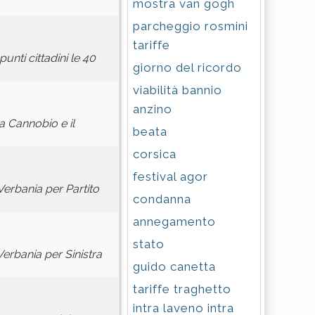
mostra van gogh
parcheggio rosmini
tariffe
unti cittadini le 40
giorno del ricordo
viabilità bannio
anzino
a Cannobio e il
beata
corsica
festival agor
Verbania per Partito
condanna
annegamento
stato
rbania per Sinistra
guido canetta
tariffe traghetto
intra laveno intra