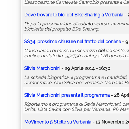
L'associazione Carnevale Cannobio presenta il Ca
Dove trovare le bici
del
Bike Sharing a Verbania
- 
Dopo la presentazione di
sabato
scorso, avvenuta s
biciclette
del
progetto Bike Sharing.
SS34: prossime chiusure nel tratto
del
confine
- 9
Causa lavori di messa in sicurezza
del
versante su
confine di stato km 35+750 ) dal 13 al 26 gennaio 
Silvia Marchionini
- 29 Aprile 2014 - 16:30
La scheda biografica, il programma e i candidati, 
democratico, Con Silvia per Verbania, Verbania B
Silvia Marchionini presenta il programma
- 28 Apri
Riportiamo il programma di Silvia Marchionini, c
Unita, Lista Civica con Silvia per Verbania, PD M
MoVimento 5 Stelle su Verbania
- 13 Novembre 20