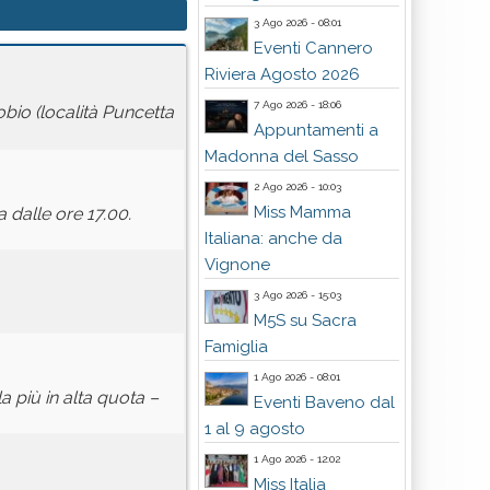
3 Ago 2026 - 08:01
Eventi Cannero
Riviera Agosto 2026
7 Ago 2026 - 18:06
obio (località Puncetta
Appuntamenti a
Madonna del Sasso
2 Ago 2026 - 10:03
Miss Mamma
a dalle ore 17.00.
Italiana: anche da
Vignone
3 Ago 2026 - 15:03
M5S su Sacra
Famiglia
1 Ago 2026 - 08:01
a più in alta quota –
Eventi Baveno dal
1 al 9 agosto
1 Ago 2026 - 12:02
Miss Italia