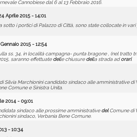
rnevale Cannobiese dal 6 al 13 Febbraio 2016.
24 Aprile 2015 - 14:01
otto i portici di Palazzo di Città, sono state collocate in vari p
 Gennaio 2015 - 12:54
lla ss. 34, in località campagna- punta bragone , (nel tratto tr
2015, saranno effettuate
del
le chiusure
del
la strada ad
orari
.
di Silvia Marchionini candidato sindaco alle amministrative di 
ene Comune e Sinistra Unita.
le 2014 - 09:01
andidata sindaco alle prossime amministrative
del
Comune di Ve
archionini sindaco, Verbania Bene Comune.
13 - 10:34