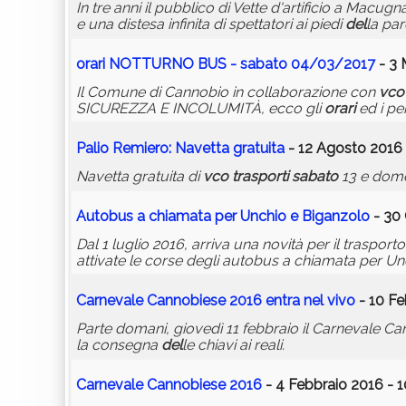
In tre anni il pubblico di Vette d'artificio a Macugna
e una distesa infinita di spettatori ai piedi
del
la par
orari
NOTTURNO BUS -
sabato
04/03/2017
- 3 
Il Comune di Cannobio in collaborazione con
vco
SICUREZZA E INCOLUMITÀ, ecco gli
orari
ed i per
Palio Remiero: Navetta gratuita
- 12 Agosto 2016 
Navetta gratuita di
vco
trasporti
sabato
13 e domen
Autobus a chiamata per Unchio e Biganzolo
- 30 
Dal 1 luglio 2016, arriva una novità per il trasporto
attivate le corse degli autobus a chiamata per Un
Carnevale Cannobiese 2016 entra nel vivo
- 10 Fe
Parte domani, giovedì 11 febbraio il Carnevale C
la consegna
del
le chiavi ai reali.
Carnevale Cannobiese 2016
- 4 Febbraio 2016 - 1