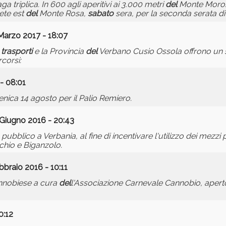
ga triplica. In 600 agli aperitivi ai 3.000 metri
del
Monte Moro.
ete est
del
Monte Rosa,
sabato
sera, per la seconda serata di V
Marzo 2017 - 18:07
trasporti
e la Provincia
del
Verbano Cusio Ossola offrono un s
corsi:
- 08:01
ica 14 agosto per il Palio Remiero.
Giugno 2016 - 20:43
 pubblico a Verbania, al fine di incentivare l'utilizzo dei mezzi
chio e Biganzolo.
bbraio 2016 - 10:11
annobiese a cura
del
l'Associazione Carnevale Cannobio, aper
0:12