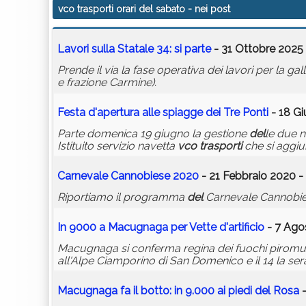
vco trasporti orari del sabato
- nei post
Lavori sulla Statale 34: si parte
- 31 Ottobre 2025 
Prende il via la fase operativa dei lavori per la ga
e frazione Carmine).
Festa d'apertura alle spiagge dei Tre Ponti
- 18 Gi
Parte domenica 19 giugno la gestione
del
le due n
Istituito servizio navetta
vco
trasporti
che si aggiun
Carnevale Cannobiese 2020
- 21 Febbraio 2020 -
Riportiamo il programma
del
Carnevale Cannobie
In 9000 a Macugnaga per Vette d'artificio
- 7 Ago
Macugnaga si conferma regina dei fuochi piromusic
all'Alpe Ciamporino di San Domenico e il 14 la ser
Macugnaga fa il botto: in 9.000 ai piedi
del
Rosa
-