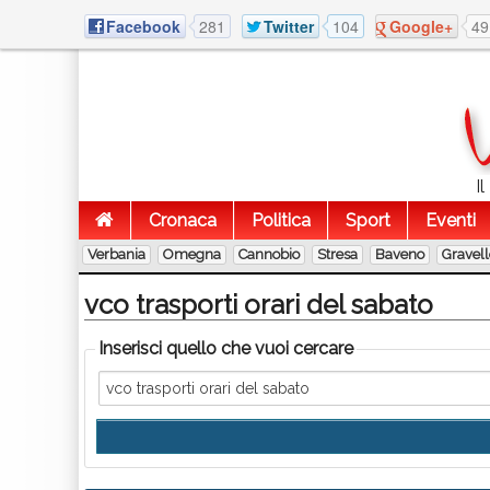
Facebook
281
Twitter
104
Google+
49
I
Cronaca
Politica
Sport
Eventi
Verbania
Omegna
Cannobio
Stresa
Baveno
Gravel
vco trasporti orari del sabato
Inserisci quello che vuoi cercare