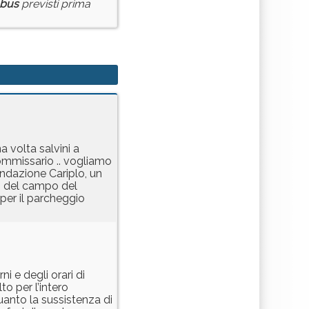
bus
previsti prima
 volta salvini a
ommissario .. vogliamo
fondazione Cariplo, un
to del campo del
 per il parcheggio
i e degli orari di
o per l’intero
quanto la sussistenza di