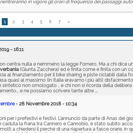
 rientreranno in vigore gli orari di frequenza dei passaggi auto
1
2
3
4
5
6
7
»
2019 - 16:11
non centra nulla e nemmeno la legge Fornero. Ma a chi dice una
verbania
(Giunta Zacchera) ed è finita come è finita con un c
uncia al finanziamento per il bike sharing e piste ciclabili dalla 
 casa quasi al massimo (in Italia eravamo i più alti) disfacimen
 sintetico non omologato .. e chi non si ricorda della delibera
amento... e ne possiamo scrivere tante altre ...
ovembre
- 28 Novembre 2018 - 10:34
er i prefestivi e festivi. L’annuncio da parte di Anas dei giorn
è caduta la frana tra Cannero e Cannobio, è stato subito accolt
olti a chiedersi il perché di una riapertura a fasce orarie, in 