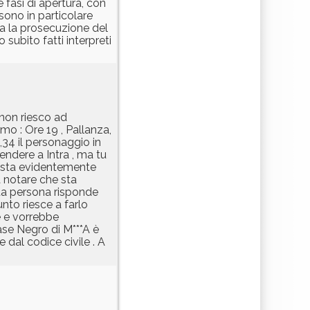
 fasi di apertura, con
 sono in particolare
ta la prosecuzione del
subito fatti interpreti
 non riesco ad
o : Ore 19 , Pallanza,
,34 il personaggio in
endere a Intra , ma tu
utista evidentemente
a notare che sta
ata persona risponde
nto riesce a farlo
e e vorrebbe
rase Negro di M***A è
dal codice civile . A