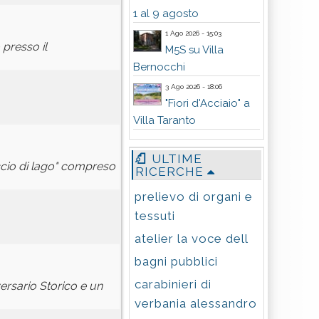
1 al 9 agosto
1 Ago 2026 - 15:03
presso il
M5S su Villa
Bernocchi
3 Ago 2026 - 18:06
"Fiori d'Acciaio" a
Villa Taranto
ULTIME
ccio di lago" compreso
RICERCHE
prelievo di organi e
tessuti
atelier la voce dell
bagni pubblici
carabinieri di
ersario Storico e un
verbania alessandro