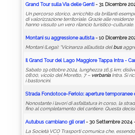
Grand Tour sulla Via delle Genti
- 31 Dicembre 202
Un percorso storico, arricchito da brillanti esem
di valorizzazione territoriale. Grazie alle residen
hanno vissuto un vero rilancio turistico-culturale.
Montani su aggressione autista
- 10 Dicembre 202
Montani (Lega): “Vicinanza all’autista del
bus
aggred
Il Grand Tour del Lago Maggiore Tappa Intra - Ca
Sabato 19 ottobre 2024, lunghezza 16,5 km; disli
08:00, vicolo del Moretto, 7 –
verbania
Intra. Si r
i bastoncini.
Strada Fondotoce-Feriolo: aperture temporanee du
Nonostante i lavori di asfaltatura in corso, la str
fino al completamento del cantiere. Questa decision
Autu
bus
cambiano gli orari
- 30 Settembre 2024 -
La Società VCO Trasporti comunica che, essendosi 