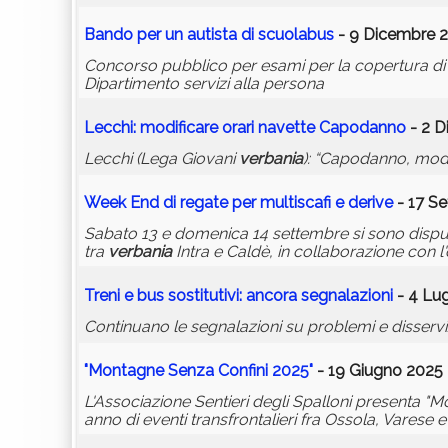
Bando per un autista di scuola
bus
- 9 Dicembre 2
Concorso pubblico per esami per la copertura di n
Dipartimento servizi alla persona
Lecchi: modificare orari navette Capodanno
- 2 D
Lecchi (Lega Giovani
verbania
): “Capodanno, modif
Week End di regate per multiscafi e derive
- 17 Se
Sabato 13 e domenica 14 settembre si sono disputa
tra
verbania
Intra e Caldè, in collaborazione con 
Treni e
bus
sostitutivi: ancora segnalazioni
- 4 Lug
Continuano le segnalazioni su problemi e disservizi s
"Montagne Senza Confini 2025"
- 19 Giugno 2025 
L'Associazione Sentieri degli Spalloni presenta "M
anno di eventi transfrontalieri fra Ossola, Varese e