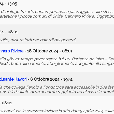
4 - 13:05
pi di dialogo tra arte contemporanea e paesaggio e, allo ste
ze artistiche i piccoli comuni di Ghiffa, Cannero Riviera, Oggeb
4 - 08:01
ito, misure forti per balordi del genere”.
nnero Riviera
- 18 Ottobre 2024 - 08:01
vello 580 m; tempo percorrenza h 6:00. Partenza da Intra – S
ichiede buon allenamento, abbigliamento adeguato alla stagion
rante i lavori
- 8 Ottobre 2024 - 19:51
ada che collega Feriolo a Fondotoce sarà accessibile in due fas
e è il risultato di un accordo raggiunto tra l'Anas e le ammini
 08:01
conclusa la sperimentazione in atto dal 15 aprile 2024 sulle 