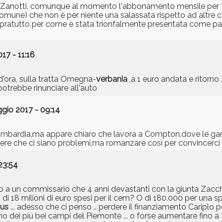
 Zanotti, comunque al momento l'abbonamento mensile per tutt
comune) che non è per niente una salassata rispetto ad altre c
opratutto per come è stata trionfalmente presentata come pa
17 - 11:16
d'ora, sulla tratta Omegna-
verbania
,a 1 euro andata e ritorno
otrebbe rinunciare all'auto
gio 2017 - 09:14
n lombardia,ma appare chiaro che lavora a Compton,dove le
ere che ci siano problemi,ma romanzare così per convincerci f
23:54
o a un commissario che 4 anni devastanti con la giunta Zacche
di 18 milioni di euro spesi per il cem? O di 180.000 per una sp
us
... adesso che ci penso .. perdere il finanziamento Cariplo per
o dei più bei campi del Piemonte ... o forse aumentare fino a 