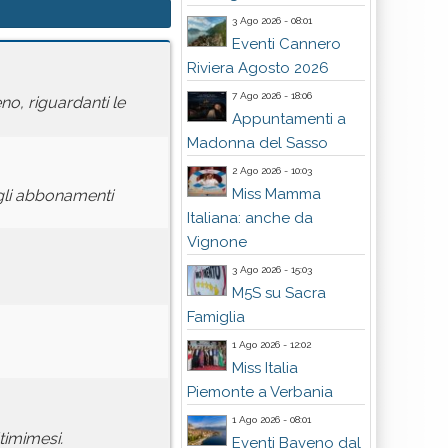
3 Ago 2026 - 08:01
Eventi Cannero
Riviera Agosto 2026
7 Ago 2026 - 18:06
o, riguardanti le
Appuntamenti a
Madonna del Sasso
2 Ago 2026 - 10:03
Miss Mamma
gli abbonamenti
Italiana: anche da
Vignone
3 Ago 2026 - 15:03
M5S su Sacra
Famiglia
1 Ago 2026 - 12:02
Miss Italia
Piemonte a Verbania
1 Ago 2026 - 08:01
timimesi.
Eventi Baveno dal