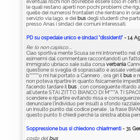
eventuali rischi non dovrebbe essere solo in certi m
le quali restano aperti non pochi problemi che rigu
quelle dei numerosi frontalieri che rientrano in o
servizio via lago, e dei
bus
degli studenti che par
presso Anas i sindaci dei comuni interessati.
PD su ospedale unico e sindaci "dissidenti"
- 14 Ag
Re: Io non capisco....
Ciao sportiva mente Scusa se mi intrometto nel di
esimermi dal commentare raccontandoti un fatto ac
immigrato ubriaco sale sulla corsa
verbania
Cannob
questione si sveglia di soprassalto e assale verba
b******o mi hai portato a Cannero , ora giri il
bus
e m
non poteva ripartire in quanto fisicamente impedi
facendo tardare il
bus
, con conseguente ritardo a
all'utente STAI ZITTO BIANCO DI M****A TI SPACCO I
scendere e ripartire evitando rissa e conseguenze
denunciare l'individuo per insulti a sfondo razzial
un insulto punito dal codice penale , la frase BIA
questo punto ti chiedi perché la sinistra abbia per
Soppressione bus si chiedono chiarimenti
- 31 Ge
costo del
bus