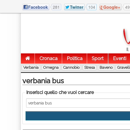
Facebook
281
Twitter
104
Google+
49
I
Cronaca
Politica
Sport
Eventi
Verbania
Omegna
Cannobio
Stresa
Baveno
Gravel
verbania bus
Inserisci quello che vuoi cercare