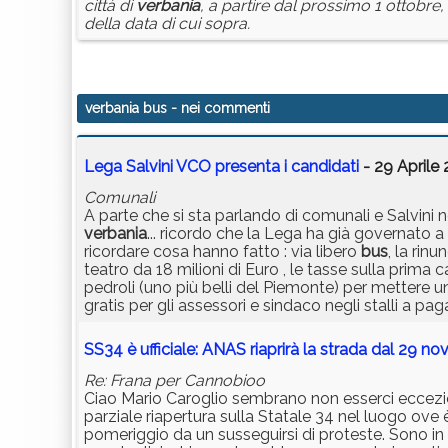
città di
verbania
, a partire dal prossimo 1 ottobre,
della data di cui sopra.
verbania bus
- nei commenti
Lega Salvini VCO presenta i candidati
- 29 Aprile 
Comunali
A parte che si sta parlando di comunali e Salvini 
verbania
... ricordo che la Lega ha già governato a
ricordare cosa hanno fatto : via libero
bus
, la rin
teatro da 18 milioni di Euro , le tasse sulla prima
pedroli (uno più belli del Piemonte) per mettere un
gratis per gli assessori e sindaco negli stalli a pag
SS34 è ufficiale: ANAS riaprirà la strada dal 29 n
Re: Frana per Cannobioo
Ciao Mario Caroglio sembrano non esserci eccezioni p
parziale riapertura sulla Statale 34 nel luogo ove 
pomeriggio da un susseguirsi di proteste. Sono in m