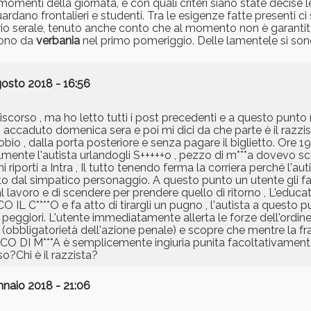
omenti della giornata, e con quali criteri siano state decise le
ardano frontalieri e studenti. Tra le esigenze fatte presenti ci
rario serale, tenuto anche conto che al momento non è garanti
tono da
verbania
nel primo pomeriggio. Delle lamentele si sono 
osto 2018 - 16:56
scorso , ma ho letto tutti i post precedenti e a questo punto
caduto domenica sera e poi mi dici da che parte è il razzism
io , dalla porta posteriore e senza pagare il biglietto. Ore 19
lmente l'autista urlandogli S+++++o , pezzo di m***a dovevo sc
i riporti a Intra , Il tutto tenendo ferma la corriera perché l'a
to dal simpatico personaggio. A questo punto un utente gli f
l lavoro e di scendere per prendere quello di ritorno , L'educ
L C****O e fa atto di tirargli un pugno , l'autista a questo pu
 peggiori. L'utente immediatamente allerta le forze dell'ordin
e (obbligatorietà dell'azione penale) e scopre che mentre la f
NCO DI M***A è semplicemente ingiuria punita facoltativamente 
so?Chi è il razzista?
nnaio 2018 - 21:06