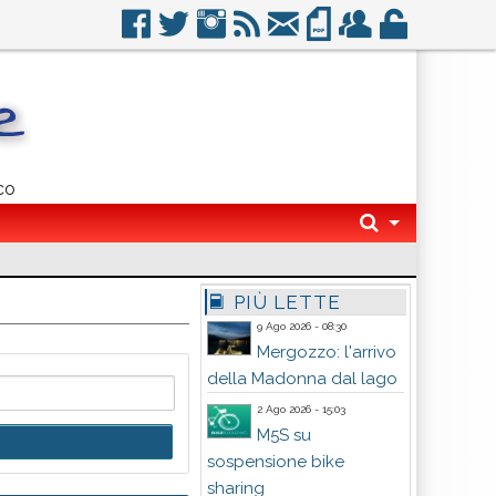
co
PIÙ LETTE
9 Ago 2026 - 08:30
Mergozzo: l'arrivo
della Madonna dal lago
2 Ago 2026 - 15:03
M5S su
sospensione bike
sharing