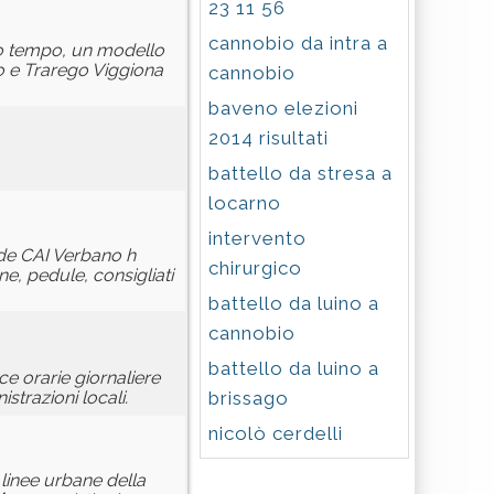
23 11 56
cannobio da intra a
sso tempo, un modello
bio e Trarego Viggiona
cannobio
baveno elezioni
2014 risultati
battello da stresa a
locarno
intervento
ede CAI Verbano h
chirurgico
e, pedule, consigliati
battello da luino a
cannobio
battello da luino a
ce orarie giornaliere
brissago
strazioni locali.
nicolò cerdelli
linee urbane della