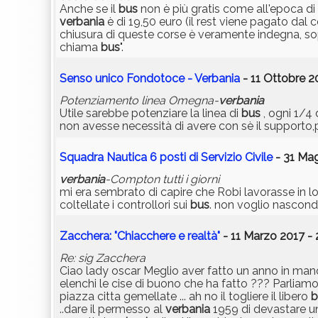
Anche se il
bus
non è più gratis come all'epoca di
verbania
è di 19,50 euro (il rest viene pagato dal 
chiusura di queste corse è veramente indegna, s
chiama
bus
".
Senso unico Fondotoce - Verbania
- 11 Ottobre 20
Potenziamento linea Omegna-
verbania
Utile sarebbe potenziare la linea di
bus
, ogni 1/4 
non avesse necessità di avere con sè il supporto,p
Squadra Nautica 6 posti di Servizio Civile
- 31 Mag
verbania
-Compton tutti i giorni
mi era sembrato di capire che Robi lavorasse i
coltellate i controllori sui
bus
. non voglio nascond
Zacchera: "Chiacchere e realtà"
- 11 Marzo 2017 - 
Re: sig Zacchera
Ciao lady oscar Meglio aver fatto un anno in man
elenchi le cise di buono che ha fatto ??? Parliamo 
piazza citta gemellate ... ah no il togliere il libero
b
..dare il permesso al
verbania
1959 di devastare un