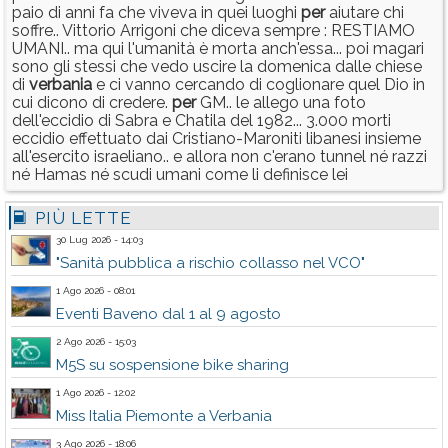
paio di anni fa che viveva in quei luoghi
per
aiutare chi
soffre.. Vittorio Arrigoni che diceva sempre : RESTIAMO
UMANI.. ma qui l'umanità è morta anch'essa... poi magari
sono gli stessi che vedo uscire la domenica dalle chiese
di
verbania
e ci vanno cercando di coglionare quel Dio in
cui dicono di credere.
per
GM.. le allego una foto
dell'eccidio di Sabra e Chatila del 1982... 3.000 morti
eccidio effettuato dai Cristiano-Maroniti libanesi insieme
all'esercito israeliano.. e allora non c'erano tunnel né razzi
né Hamas né scudi umani come li definisce lei
PIÙ LETTE
30 Lug 2026 - 14:03
"Sanità pubblica a rischio collasso nel VCO"
1 Ago 2026 - 08:01
Eventi Baveno dal 1 al 9 agosto
2 Ago 2026 - 15:03
M5S su sospensione bike sharing
1 Ago 2026 - 12:02
Miss Italia Piemonte a Verbania
3 Ago 2026 - 18:06