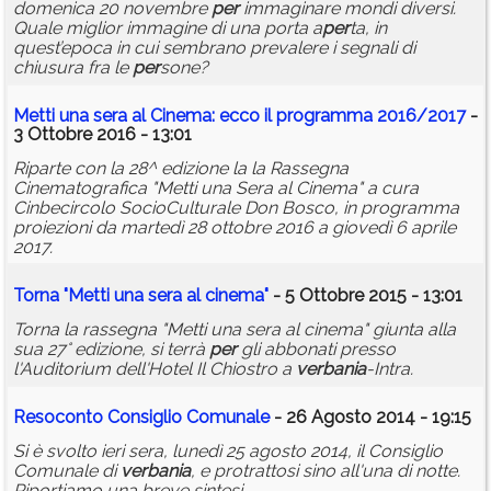
domenica 20 novembre
per
immaginare mondi diversi.
Quale miglior immagine di una porta a
per
ta, in
quest’epoca in cui sembrano prevalere i segnali di
chiusura fra le
per
sone?
Metti una sera al Cinema: ecco il programma 2016/2017
-
3 Ottobre 2016 - 13:01
Riparte con la 28^ edizione la la Rassegna
Cinematografica "Metti una Sera al Cinema" a cura
Cinbecircolo SocioCulturale Don Bosco, in programma
proiezioni da martedì 28 ottobre 2016 a giovedì 6 aprile
2017.
Torna "Metti una sera al cinema"
- 5 Ottobre 2015 - 13:01
Torna la rassegna "Metti una sera al cinema" giunta alla
sua 27° edizione, si terrà
per
gli abbonati presso
l'Auditorium dell'Hotel Il Chiostro a
verbania
-Intra.
Resoconto Consiglio Comunale
- 26 Agosto 2014 - 19:15
Si è svolto ieri sera, lunedì 25 agosto 2014, il Consiglio
Comunale di
verbania
, e protrattosi sino all'una di notte.
Riportiamo una breve sintesi.