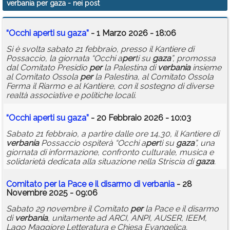
verbania per gaza
- nei post
Calendario
“Occhi a
per
ti su
gaza
”
- 1 Marzo 2026 - 18:06
Annunci
Si è svolta sabato 21 febbraio, presso il Kantiere di
Possaccio, la giornata “Occhi a
per
ti su
gaza
”, promossa
dal Comitato Presidio
per
la Palestina di
verbania
insieme
al Comitato Ossola
per
la Palestina, al Comitato Ossola
Ferma il Riarmo e al Kantiere, con il sostegno di diverse
realtà associative e politiche locali.
“Occhi a
per
ti su
gaza
”
- 20 Febbraio 2026 - 10:03
Sabato 21 febbraio, a partire dalle ore 14,30, il Kantiere di
verbania
Possaccio ospiterà “Occhi a
per
ti su
gaza
”, una
giornata di informazione, confronto culturale, musica e
solidarietà dedicata alla situazione nella Striscia di
gaza
.
Comitato
per
la Pace e il disarmo di
verbania
- 28
Novembre 2025 - 09:06
Sabato 29 novembre il Comitato
per
la Pace e il disarmo
di
verbania
, unitamente ad ARCI, ANPI, AUSER, IEEM,
Lago Maggiore Letteratura e Chiesa Evangelica.