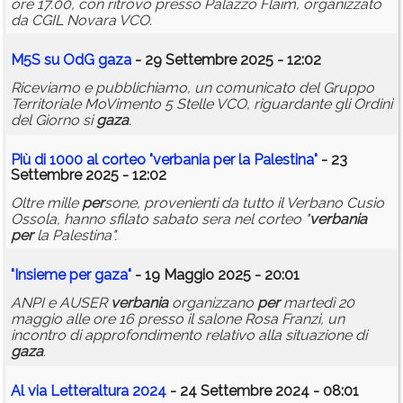
ore 17.00, con ritrovo presso Palazzo Flaim, organizzato
da CGIL Novara VCO.
M5S su OdG
gaza
- 29 Settembre 2025 - 12:02
Riceviamo e pubblichiamo, un comunicato del Gruppo
Territoriale MoVimento 5 Stelle VCO, riguardante gli Ordini
del Giorno si
gaza
.
Più di 1000 al corteo "
verbania
per
la Palestina"
- 23
Settembre 2025 - 12:02
Oltre mille
per
sone, provenienti da tutto il Verbano Cusio
Ossola, hanno sfilato sabato sera nel corteo "
verbania
per
la Palestina".
"Insieme
per
gaza
"
- 19 Maggio 2025 - 20:01
ANPI e AUSER
verbania
organizzano
per
martedì 20
maggio alle ore 16 presso il salone Rosa Franzi, un
incontro di approfondimento relativo alla situazione di
gaza
.
Al via Letteraltura 2024
- 24 Settembre 2024 - 08:01