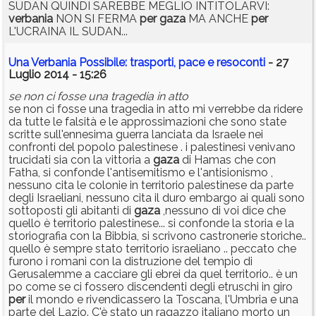
SUDAN QUINDI SAREBBE MEGLIO INTITOLARVI:
verbania
NON SI FERMA
per
gaza
MA ANCHE
per
L'UCRAINA IL SUDAN...
Una Verbania Possibile: trasporti, pace e resoconti
- 27
Luglio 2014 - 15:26
se non ci fosse una tragedia in atto
se non ci fosse una tragedia in atto mi verrebbe da ridere
da tutte le falsità e le approssimazioni che sono state
scritte sull'ennesima guerra lanciata da Israele nei
confronti del popolo palestinese . i palestinesi venivano
trucidati sia con la vittoria a
gaza
di Hamas che con
Fatha, si confonde l'antisemitismo e l'antisionismo ,
nessuno cita le colonie in territorio palestinese da parte
degli Israeliani, nessuno cita il duro embargo ai quali sono
sottoposti gli abitanti di
gaza
,nessuno di voi dice che
quello è territorio palestinese... si confonde la storia e la
storiografia con la Bibbia, si scrivono castronerie storiche..
quello è sempre stato territorio israeliano .. peccato che
furono i romani con la distruzione del tempio di
Gerusalemme a cacciare gli ebrei da quel territorio.. è un
po come se ci fossero discendenti degli etruschi in giro
per
il mondo e rivendicassero la Toscana, l'Umbria e una
parte del Lazio. C'è stato un ragazzo italiano morto un