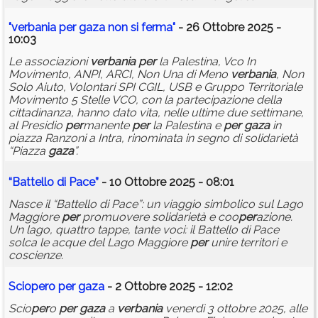
"
verbania
per
gaza
non si ferma"
- 26 Ottobre 2025 -
10:03
Le associazioni
verbania
per
la Palestina, Vco In
Movimento, ANPI, ARCI, Non Una di Meno
verbania
, Non
Solo Aiuto, Volontari SPI CGIL, USB e Gruppo Territoriale
Movimento 5 Stelle VCO, con la partecipazione della
cittadinanza, hanno dato vita, nelle ultime due settimane,
al Presidio
per
manente
per
la Palestina e
per
gaza
in
piazza Ranzoni a Intra, rinominata in segno di solidarietà
“Piazza
gaza
”.
“Battello di Pace”
- 10 Ottobre 2025 - 08:01
Nasce il “Battello di Pace”: un viaggio simbolico sul Lago
Maggiore
per
promuovere solidarietà e coo
per
azione.
Un lago, quattro tappe, tante voci: il Battello di Pace
solca le acque del Lago Maggiore
per
unire territori e
coscienze.
Scio
per
o
per
gaza
- 2 Ottobre 2025 - 12:02
Scio
per
o
per
gaza
a
verbania
venerdì 3 ottobre 2025, alle