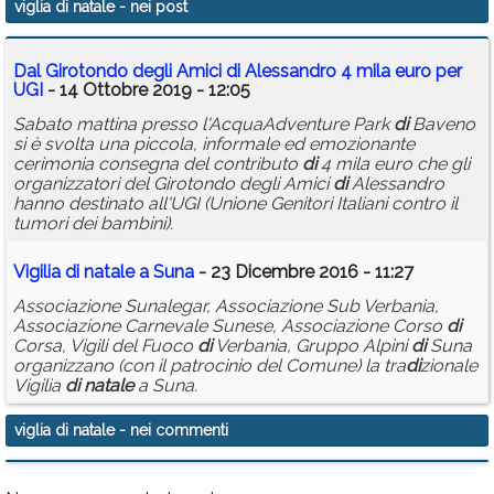
viglia di natale
- nei post
Calendario
Dal Girotondo degli Amici
di
Alessandro 4 mila euro per
Annunci
UGI
- 14 Ottobre 2019 - 12:05
Sabato mattina presso l'AcquaAdventure Park
di
Baveno
si è svolta una piccola, informale ed emozionante
cerimonia consegna del contributo
di
4 mila euro che gli
organizzatori del Girotondo degli Amici
di
Alessandro
hanno destinato all'UGI (Unione Genitori Italiani contro il
tumori dei bambini).
Vigilia
di
natale
a Suna
- 23 Dicembre 2016 - 11:27
Associazione Sunalegar, Associazione Sub Verbania,
Associazione Carnevale Sunese, Associazione Corso
di
Corsa, Vigili del Fuoco
di
Verbania, Gruppo Alpini
di
Suna
organizzano (con il patrocinio del Comune) la tra
di
zionale
Vigilia
di
natale
a Suna.
viglia di natale
- nei commenti