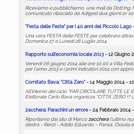
Riceviamo e pubblichiamo, una mail da Dott.Ing. M
comunicato rilasciato da Adigest due giorni or so
"Festa delle Feste" per i 40 anni del Piccolo Lago
-
Una vera FESTA delle FESTE per celebrare attraver
Domenica 27 e Lunedì 28 Luglio 2014.
Rapporto sull’economia locale 2013
- 12 Giugno 2
Venerdì 06 giugno 2014 alle ore 10,00 a Villa Fe
per l'anno 2013 e i primi indicatori 2014 con appro
Comitato Bava: "Città Zero"
- 14 Maggio 2014 - 10
All'interno del ciclo "FAR CIRCOLARE TUTTE LE ID
Elettorale Carlo Bava organizza "CITTA' ZERO !? Un
zacchera
: Parachini un errore
- 24 Febbraio 2014 -
Riportiamo dal sito di Marco
zacchera
l'ultimo num
destra - Renzi - Addio Eduardo – Pansa, Ossola e "B