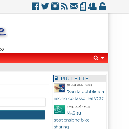
co
PIÙ LETTE
30 Lug 2026 - 14:03
"Sanità pubblica a
rischio collasso nel VCO"
2 Ago 2026 - 15:03
M5S su
sospensione bike
sharing