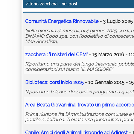
vittorio zacchera
- nei post
Comunità Energetica Rinnovabile
- 3 Luglio 2025 
Nella giornata di mercoledì 4 giugno 2025 si è ten
DINAMO Coop spa, con l'obbiettivo di conoscerne le
Idea Socialista,
zacchera
: "i misteri del CEM"
- 15 Marzo 2016 - 11
Riportiamo una parte del lungo intervento pubblic
considerazioni sul teatro "IL MAGGIORE".
Biblioteca: corsi inizio 2015
- 10 Gennaio 2015 - 15
Riportiamo l'elenco dei corsi in programma questo i
Area Beata Giovannina: trovato un primo accordo t
Prima riunione fra l'Amministrazione comunale e i
pontile e dell'area. Trovata una prima intesa per l
Canile: Amici degli Animali risponde ad Adigest
- 