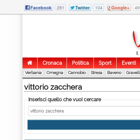
Facebook
281
Twitter
104
Google+
49
I
Cronaca
Politica
Sport
Eventi
Verbania
Omegna
Cannobio
Stresa
Baveno
Gravel
vittorio zacchera
Inserisci quello che vuoi cercare