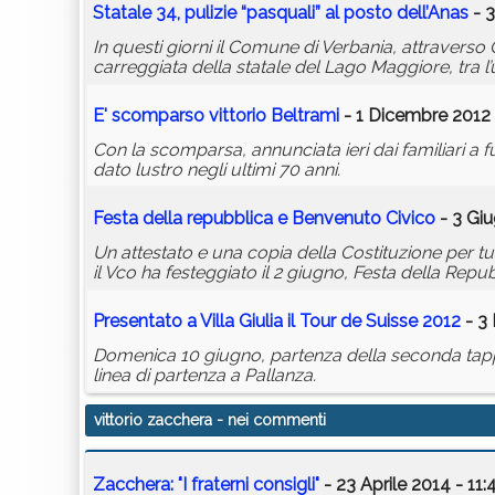
Statale 34, pulizie “pasquali” al posto dell’Anas
- 3
In questi giorni il Comune di Verbania, attraverso 
carreggiata della statale del Lago Maggiore, tra l’
E' scomparso
vittorio
Beltrami
- 1 Dicembre 2012 
Con la scomparsa, annunciata ieri dai familiari a f
dato lustro negli ultimi 70 anni.
Festa della repubblica e Benvenuto Civico
- 3 Giu
Un attestato e una copia della Costituzione per tutt
il Vco ha festeggiato il 2 giugno, Festa della Repub
Presentato a Villa Giulia il Tour de Suisse 2012
- 3
Domenica 10 giugno, partenza della seconda tappa 
linea di partenza a Pallanza.
vittorio zacchera
- nei commenti
Zacchera: "I fraterni consigli"
- 23 Aprile 2014 - 11: