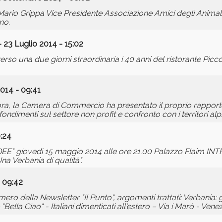
ario Grippa Vice Presidente Associazione Amici degli Animali
no.
 23 Luglio 2014 - 15:02
so una due giorni straordinaria i 40 anni del ristorante Picco
014 - 09:41
dora, la Camera di Commercio ha presentato il proprio rapport
fondimenti sul settore non profit e confronto con i territori al
:24
EE" giovedì 15 maggio 2014 alle ore 21.00 Palazzo Flaim INT
a Verbania di qualità".
 09:42
ero della Newsletter "Il Punto", argomenti trattati: Verbania: g
ella Ciao" - Italiani dimenticati all'estero – Via i Marò - Vene