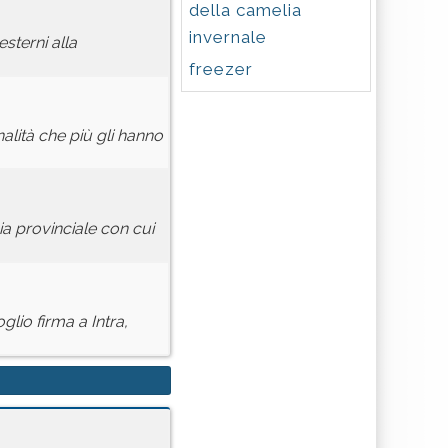
della camelia
invernale
sterni alla
freezer
alità che più gli hanno
ia provinciale con cui
lio firma a Intra,