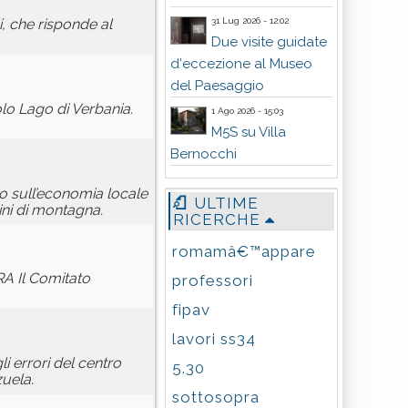
31 Lug 2026 - 12:02
, che risponde al
Due visite guidate
d'eccezione al Museo
del Paesaggio
lo Lago di Verbania.
1 Ago 2026 - 15:03
M5S su Villa
Bernocchi
o sull’economia locale
ULTIME
pini di montagna.
RICERCHE
romamâ€™appare
RA Il Comitato
professori
fipav
lavori ss34
li errori del centro
5.30
zuela.
sottosopra