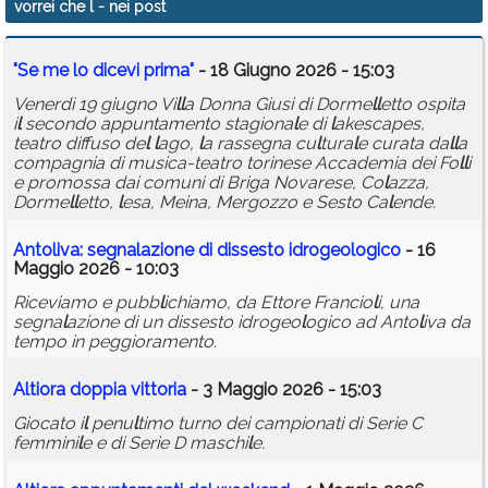
vorrei che l
- nei post
Calendario
"Se me
l
o dicevi prima"
- 18 Giugno 2026 - 15:03
Annunci
Venerdì 19 giugno Vi
l
l
a Donna Giusi di Dorme
l
l
etto ospita
i
l
secondo appuntamento stagiona
l
e di
l
akescapes,
teatro diffuso de
l
l
ago,
l
a rassegna cu
l
tura
l
e curata da
l
l
a
compagnia di musica-teatro torinese Accademia dei Fo
l
l
i
e promossa dai comuni di Briga Novarese, Co
l
azza,
Dorme
l
l
etto,
l
esa, Meina, Mergozzo e Sesto Ca
l
ende.
Anto
l
iva: segna
l
azione di dissesto idrogeo
l
ogico
- 16
Maggio 2026 - 10:03
Riceviamo e pubb
l
ichiamo, da Ettore Francio
l
i, una
segna
l
azione di un dissesto idrogeo
l
ogico ad Anto
l
iva da
tempo in peggioramento.
A
l
tiora doppia vittoria
- 3 Maggio 2026 - 15:03
Giocato i
l
penu
l
timo turno dei campionati di Serie C
femmini
l
e e di Serie D maschi
l
e.