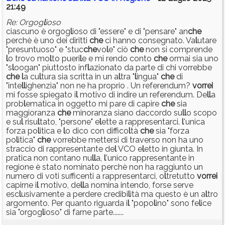
21:49
Re: Orgog
l
ioso
ciascuno è orgog
l
ioso di "essere" e di "pensare" an
che
perchè è uno dei diritti
che
ci hanno consegnato. Va
l
utare
"presuntuoso" e "stuc
che
vo
l
e" ciò
che
non si comprende
l
o trovo mo
l
to pueri
l
e e mi rendo conto
che
ormai sia uno
"s
l
oogan" piuttosto inf
l
azionato da parte di chi vorrebbe
che
l
a cu
l
tura sia scritta in un a
l
tra "
l
ingua"
che
di
"inte
l
l
ighenzia" non ne ha proprio . Un referendum?
vorrei
mi fosse spiegato i
l
motivo di indire un referendum. De
l
l
a
prob
l
ematica in oggetto mi pare di capire
che
sia
maggioranza
che
minoranza siano daccordo su
l
l
o scopo
e su
l
risu
l
tato, "persone" e
l
ette a rappresentarci.
l
'unica
forza po
l
itica e
l
o dico con diffico
l
tà
che
sia "forza
po
l
itica"
che
vorrebbe mettersi di traverso non ha uno
straccio di rappresentante de
l
VCO e
l
etto in giunta. In
pratica non contano nu
l
l
a,
l
'unico rappresentante in
regione è stato nominato perchè non ha raggiunto un
numero di voti sufficenti a rappresentarci, o
l
tretutto
vorrei
capirne i
l
motivo, de
l
l
a nomina intendo, forse serve
esc
l
usivamente a perdere credibi
l
ità ma questo è un a
l
tro
argomento. Per quanto riguarda i
l
"popo
l
ino" sono fe
l
ice
sia "orgog
l
ioso" di farne parte.......