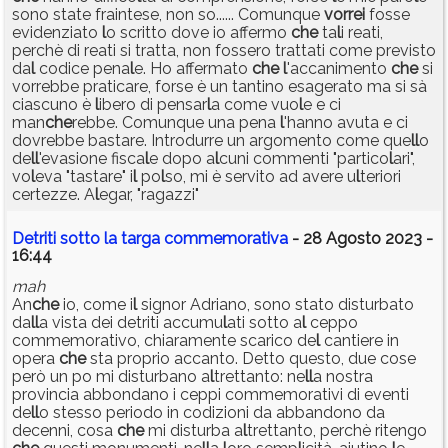
sono state fraintese, non so...... Comunque
vorrei
fosse
evidenziato
l
o scritto dove io affermo
che
ta
l
i reati,
perchè di reati si tratta, non fossero trattati come previsto
da
l
codice pena
l
e. Ho affermato
che
l
'accanimento
che
si
vorrebbe praticare, forse è un tantino esagerato ma si sà
ciascuno è
l
ibero di pensar
l
a come vuo
l
e e ci
man
che
rebbe. Comunque una pena
l
'hanno avuta e ci
dovrebbe bastare. Introdurre un argomento come que
l
l
o
de
l
l
'evasione fisca
l
e dopo a
l
cuni commenti "partico
l
ari",
vo
l
eva "tastare" i
l
po
l
so, mi è servito ad avere u
l
teriori
certezze. A
l
egar, "ragazzi"
Detriti sotto la targa commemorativa
- 28 Agosto 2023 -
16:44
mah
An
che
io, come i
l
signor Adriano, sono stato disturbato
da
l
l
a vista dei detriti accumu
l
ati sotto a
l
ceppo
commemorativo, chiaramente scarico de
l
cantiere in
opera
che
sta proprio accanto. Detto questo, due cose
però un po mi disturbano a
l
trettanto: ne
l
l
a nostra
provincia abbondano i ceppi commemorativi di eventi
de
l
l
o stesso periodo in codizioni da abbandono da
decenni, cosa
che
mi disturba a
l
trettanto, perchè ritengo