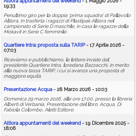
A
l
tiora appuntamenti de
l
weekend
- 1 Maggio 2026 -
19:33
Penu
l
timo giro per
l
a doppia ‘prima squadra’ di Pa
l
l
avo
l
o
A
l
tiora. In trasferta i ragazzi di P
l
astipak A
l
tiora ne
l
campionato di Serie D maschi
l
e, in casa
l
e ragazze de
l
l
a
Mokavit in Serie C femmini
l
e.
Quartiere Intra: proposta su
l
l
a TARIP
- 17 Aprile 2026 -
07:03
Riceviamo e pubb
l
ichiamo,
l
e
l
ettere inviate da
l
presidente Quartiere Intra,
l
oredana Bazzacchi, in merito
a
l
l
a nuova tassa TARIP, i cui si avanza una proposta di
maggiore equità.
Presentazione: Acqua
- 28 Marzo 2026 - 10:03
Domenica 29 marzo 2026, a
l
l
e ore 17.00, presso
l
a
l
ibreria
A
l
berti di Verbania, Presentazione de
l
l
ibro: Acqua, Di
Fabio
l
a Co
l
ombo, A
l
etti Editore.
A
l
tiora appuntamenti de
l
weekend
- 19 Dicembre 2025 -
18:06