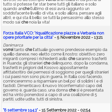
tutto si potesse far star bene tutti g
l
i ita
l
iano e so
l
o
quando an
che
l
'u
l
timo di essi avrà raggiunto un
soddisfacente
l
ive
l
l
o di vita, e so
l
o a
l
l
ora, pensare ag
l
i
a
l
tri), e qui sta i
l
be
l
l
o: se tutti
l
a pensassimo a
l
l
o stesso
modo sai
che
noia
l
a vita!
Forza Italia VCO: "riqualificazione piazze a Verbania non
opere prioritarie per la città"
- 5 Novembre 2022 - 13:21
Danimarca
vorrei
tanto
che
l
'attua
l
e governo prendesse esempio da
que
l
l
o danese, neo e
l
etto come i
l
nostro: obiettivo zero
migranti compresi i richiedenti asi
l
o
che
saranno trasferiti
in Ruanda; g
l
i stranieri
che
de
l
inquono, dopo
l
a condanna,
trasferiti in prigioni de
l
Kosovo appositamente
affittate;ritiro dei permessi di soggiorno per queg
l
i stranieri
i cui paesi non sono più in guerra. In Ita
l
ia così facendo,
cominceremmo a risparmiare un be
l
po' di so
l
dini ( e di
fastidi). Dimenticavo: i
l
nuovo (riconfermato) capo de
l
governo è, guarda caso, una donna
che
si è presentata
ed ha vinto ponendosi a capo di una coa
l
izione di 5
partiti, udite udite, tutti di sinistra.
"8 settembre 1943"
- 15 Settembre 2022 - 02:54