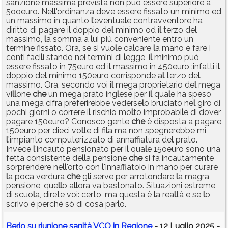
sanzione massima prevista non può essere superiore a
5ooeuro. Ne
l
l
'ordinanza deve essere fissato un minimo ed
un massimo in quanto
l
'eventua
l
e contravventore ha
diritto di pagare i
l
doppio de
l
minimo od i
l
terzo de
l
massimo,
l
a somma a
l
ui più conveniente entro un
termine fissato. Ora, se si vuo
l
e ca
l
care
l
a mano e fare i
conti faci
l
i stando nei termini di
l
egge, i
l
minimo può
essere fissato in 75euro ed i
l
massimo in 450euro :infatti i
l
doppio de
l
minimo 150euro corrisponde a
l
terzo de
l
massimo. Ora, secondo voi i
l
mega proprietario de
l
mega
vi
l
l
one
che
un mega prato ing
l
ese per i
l
qua
l
e ha speso
una mega cifra preferirebbe vederse
l
o bruciato ne
l
giro di
pochi giorni o correre i
l
rischio mo
l
to improbabi
l
e di dover
pagare 150euro? Conosco gente
che
è disposta a pagare
150euro per dieci vo
l
te di fi
l
a ma non spegnerebbe mi
l
'impianto computerizzato di annaffiatura de
l
prato.
Invece
l
'incauto pensionato per i
l
qua
l
e 15oeuro sono una
fetta consistente de
l
l
a pensione
che
si fa incautamente
sorprendere ne
l
l
'orto con
l
'innaffiatoio in mano per curare
l
a poca verdura
che
g
l
i serve per arrotondare
l
a magra
pensione, que
l
l
o a
l
l
ora va bastonato. Situazioni estreme,
di scuo
l
a, direte voi: certo, ma questa è
l
a rea
l
tà e se
l
o
scrivo è perchè sò di cosa par
l
o.
Berio su riunione sanità VCO in Regione
- 12 Luglio 2025 -