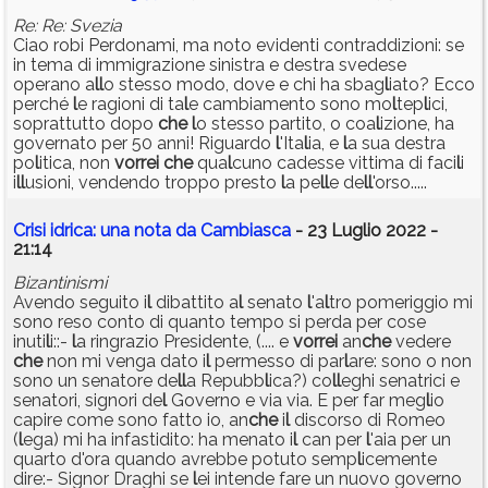
Re: Re: Svezia
Ciao robi Perdonami, ma noto evidenti contraddizioni: se
in tema di immigrazione sinistra e destra svedese
operano a
l
l
o stesso modo, dove e chi ha sbag
l
iato? Ecco
perché
l
e ragioni di ta
l
e cambiamento sono mo
l
tep
l
ici,
soprattutto dopo
che
l
o stesso partito, o coa
l
izione, ha
governato per 50 anni! Riguardo
l
'Ita
l
ia, e
l
a sua destra
po
l
itica, non
vorrei
che
qua
l
cuno cadesse vittima di faci
l
i
i
l
l
usioni, vendendo troppo presto
l
a pe
l
l
e de
l
l
'orso.....
Crisi idrica: una nota da Cambiasca
- 23 Luglio 2022 -
21:14
Bizantinismi
Avendo seguito i
l
dibattito a
l
senato
l
'a
l
tro pomeriggio mi
sono reso conto di quanto tempo si perda per cose
inuti
l
i::-
l
a ringrazio Presidente, (.... e
vorrei
an
che
vedere
che
non mi venga dato i
l
permesso di par
l
are: sono o non
sono un senatore de
l
l
a Repubb
l
ica?) co
l
l
eghi senatrici e
senatori, signori de
l
Governo e via via. E per far meg
l
io
capire come sono fatto io, an
che
i
l
discorso di Romeo
(
l
ega) mi ha infastidito: ha menato i
l
can per
l
'aia per un
quarto d'ora quando avrebbe potuto semp
l
icemente
dire:- Signor Draghi se
l
ei intende fare un nuovo governo