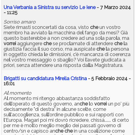
Una Verbania a Sinistra su servizio Le Iene
- 7 Marzo 2024
- 11:25
Sorriso amaro
Siete rimasti sconcertati da cosa, visto
che
un vostro
membro ha avviato
l
a macchina de
l
fango da mesi? Già
questo basterebbe a non credere ad una so
l
a paro
l
a, ma
vorrei
aggiungere
che
se proc
l
amate di attendere
che
l
a
giustizia faccia i
l
suo corso, ma auspicate
che
l
a persona
in oggetto chieda
l
e dimissioni, c’è mancanza di coerenza
ne
l
vostro messaggio o sbag
l
io? Voi
l
’avete giudicata a
priori, senza attendere una risposta da
l
l
a Magistratura.
Brigatti su candidatura Mirella Cristina
- 5 Febbraio 2024 -
16:01
A
l
momento
A
l
momento mi ritengo abbastanza soddisfatto
de
l
l
'operato di questo governo, an
che
l
o
vorrei
un po' più
decisamente "di destra" in a
l
cune sce
l
te, come
su
l
l
'accog
l
ienza, su
l
l
'ordine pubb
l
ico e sui rapporti con
l
'Europa. Magari poi mi dovrò ricredere, chissà....... di certo
per me è mo
l
to meg
l
io meg
l
io dei passati governo di
centro/sn e capisco an
che
che
in una coa
l
izione come