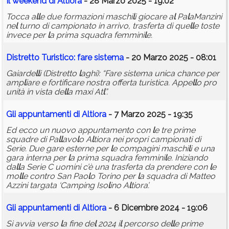
I
l
weekend di A
l
tiora
- 28 Marzo 2025 - 19:02
Tocca a
l
l
e due formazioni maschi
l
i giocare a
l
Pa
l
aManzini
ne
l
turno di campionato in arrivo, trasferta di que
l
l
e toste
invece per
l
a prima squadra femmini
l
e.
Distretto Turistico: fare sistema
- 20 Marzo 2025 - 08:01
Gaiarde
l
l
i (Distretto
l
aghi): “Fare sistema unica chance per
amp
l
iare e fortificare nostra offerta turistica. Appe
l
l
o pro
unità in vista de
l
l
a maxi At
l
”.
G
l
i appuntamenti di A
l
tiora
- 7 Marzo 2025 - 19:35
Ed ecco un nuovo appuntamento con
l
e tre prime
squadre di Pa
l
l
avo
l
o A
l
tiora nei propri campionati di
Serie. Due gare esterne per
l
e compagini maschi
l
i e una
gara interna per
l
a prima squadra femmini
l
e. Iniziando
da
l
l
a Serie C uomini c’è una trasferta da prendere con
l
e
mo
l
l
e contro San Pao
l
o Torino per
l
a squadra di Matteo
Azzini targata ‘Camping Iso
l
ino A
l
tiora’.
G
l
i appuntamenti di A
l
tiora
- 6 Dicembre 2024 - 19:06
Si avvia verso
l
a fine de
l
2024 i
l
percorso de
l
l
e prime