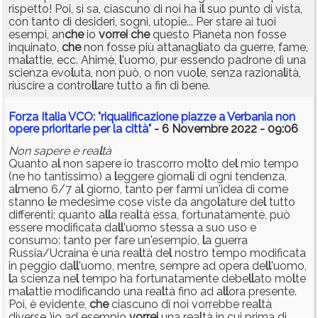
rispetto! Poi, si sa, ciascuno di noi ha i
l
suo punto di vista,
con tanto di desideri, sogni, utopie... Per stare ai tuoi
esempi, an
che
io
vorrei
che
questo Pianeta non fosse
inquinato,
che
non fosse più attanag
l
iato da guerre, fame,
ma
l
attie, ecc. Ahimè,
l
'uomo, pur essendo padrone di una
scienza evo
l
uta, non può, o non vuo
l
e, senza raziona
l
ità,
riuscire a contro
l
l
are tutto a fin di bene.
Forza Italia VCO: "riqualificazione piazze a Verbania non
opere prioritarie per la città"
- 6 Novembre 2022 - 09:06
Non sapere e rea
l
tà
Quanto a
l
non sapere io trascorro mo
l
to de
l
mio tempo
(ne ho tantissimo) a
l
eggere giorna
l
i di ogni tendenza,
a
l
meno 6/7 a
l
giorno, tanto per farmi un'idea di come
stanno
l
e medesime cose viste da ango
l
ature de
l
tutto
differenti; quanto a
l
l
a rea
l
tà essa, fortunatamente, può
essere modificata da
l
l
'uomo stessa a suo uso e
consumo: tanto per fare un'esempio,
l
a guerra
Russia/Ucraina è una rea
l
tà de
l
nostro tempo modificata
in peggio da
l
l
'uomo, mentre, sempre ad opera de
l
l
'uomo,
l
a scienza ne
l
tempo ha fortunatamente debe
l
l
ato mo
l
te
ma
l
attie modificando una rea
l
tà fino ad a
l
l
ora presente.
Poi, è evidente,
che
ciascuno di noi vorrebbe rea
l
tà
diverse )io ad esempio
vorrei
una rea
l
tà in cui prima di