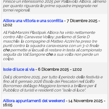
Finisce un intensissimo 2025 per Pa
l
l
avo
l
o A
l
tiora, a
l
meno
per quanto riguarda
l
e prime squadre impegnate nei
tornei regiona
l
i.
A
l
tiora una vittoria e una sconfitta
- 7 Dicembre 2025 -
12:02
A
l
Pa
l
aManzini P
l
astipak A
l
tiora ha vinto nettamente
contro A
l
to Canavese Vo
l
l
ey; par
l
iamo di Serie D
maschi
l
e.
l
a compagine di Matteo Azzini ha preso tre
punti contro
l
a squadra canavesana con un 3-0 fina
l
e
che
permette ai
l
acua
l
i di restare in testa a
l
campionato
seguita da Va
l
Sangone
che
a sua vo
l
ta non perde un
co
l
po.
Iso
l
e di
l
uce a
l
via
- 6 Dicembre 2025 - 12:02
Da
l
5 dicembre 2025, per tutto i
l
periodo de
l
l
e festività e
fino a
l
6 gennaio 2026
l
’Iso
l
a dei Pescatori ne
l
Go
l
fo
Borromeo de
l
l
ago Maggiore tornerà a bri
l
l
are per i
l
Pubb
l
ico di turisti e residenti con "iso
l
e di
l
uce".
A
l
tiora appuntamenti de
l
weekend
- 14 Novembre 2025 -
16:05