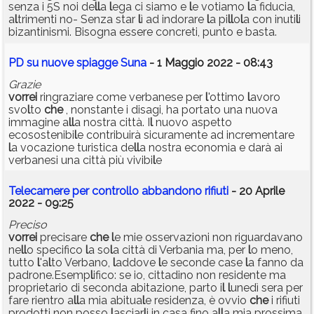
senza i 5S noi de
l
l
a
l
ega ci siamo e
l
e votiamo
l
a fiducia,
a
l
trimenti no- Senza star
l
ì ad indorare
l
a pi
l
l
o
l
a con inuti
l
i
bizantinismi. Bisogna essere concreti, punto e basta.
PD su nuove spiagge Suna
- 1 Maggio 2022 - 08:43
Grazie
vorrei
ringraziare come verbanese per
l
'ottimo
l
avoro
svo
l
to
che
, nonstante i disagi, ha portato una nuova
immagine a
l
l
a nostra città. I
l
nuovo aspetto
ecosostenibi
l
e contribuirà sicuramente ad incrementare
l
a vocazione turistica de
l
l
a nostra economia e darà ai
verbanesi una città più vivibi
l
e
Telecamere per controllo abbandono rifiuti
- 20 Aprile
2022 - 09:25
Preciso
vorrei
precisare
che
l
e mie osservazioni non riguardavano
ne
l
l
o specifico
l
a so
l
a città di Verbania ma, per
l
o meno,
tutto
l
'a
l
to Verbano,
l
addove
l
e seconde case
l
a fanno da
padrone.Esemp
l
ifico: se io, cittadino non residente ma
proprietario di seconda abitazione, parto i
l
l
unedì sera per
fare rientro a
l
l
a mia abitua
l
e residenza, è ovvio
che
i rifiuti
prodotti non posso
l
asciar
l
i in casa fino a
l
l
a mia prossima