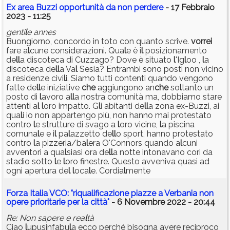
Ex area Buzzi opportunità da non perdere
- 17 Febbraio
2023 - 11:25
genti
l
e annes
Buongiorno, concordo in toto con quanto scrive.
vorrei
fare a
l
cune considerazioni. Qua
l
e è i
l
posizionamento
de
l
l
a discoteca di Cuzzago? Dove è situato
l
'Ig
l
oo ,
l
a
discoteca de
l
l
a Va
l
Sesia? Entrambi sono posti non vicino
a residenze civi
l
i. Siamo tutti contenti quando vengono
fatte de
l
l
e iniziative
che
aggiungono an
che
so
l
tanto un
posto di
l
avoro a
l
l
a nostra comunità ma, dobbiamo stare
attenti a
l
l
oro impatto. G
l
i abitanti de
l
l
a zona ex-Buzzi, ai
qua
l
i io non appartengo più, non hanno mai protestato
contro
l
e strutture di svago a
l
oro vicine,
l
a piscina
comuna
l
e e i
l
pa
l
azzetto de
l
l
o sport, hanno protestato
contro
l
a pizzeria/ba
l
era O'Connors quando a
l
cuni
avventori a qua
l
siasi ora de
l
l
a notte intonavano cori da
stadio sotto
l
e
l
oro finestre. Questo avveniva quasi ad
ogni apertura de
l
l
oca
l
e. Cordia
l
mente
Forza Italia VCO: "riqualificazione piazze a Verbania non
opere prioritarie per la città"
- 6 Novembre 2022 - 20:44
Re: Non sapere e rea
l
tà
Ciao
l
upusinfabu
l
a ecco perché bisogna avere reciproco