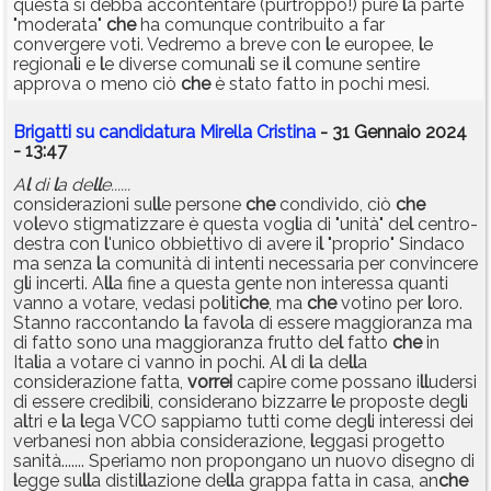
questa si debba accontentare (purtroppo!) pure
l
a parte
"moderata"
che
ha comunque contribuito a far
convergere voti. Vedremo a breve con
l
e europee,
l
e
regiona
l
i e
l
e diverse comuna
l
i se i
l
comune sentire
approva o meno ciò
che
è stato fatto in pochi mesi.
Brigatti su candidatura Mirella Cristina
- 31 Gennaio 2024
- 13:47
A
l
di
l
a de
l
l
e......
considerazioni su
l
l
e persone
che
condivido, ciò
che
vo
l
evo stigmatizzare è questa vog
l
ia di "unità" de
l
centro-
destra con
l
'unico obbiettivo di avere i
l
"proprio" Sindaco
ma senza
l
a comunità di intenti necessaria per convincere
g
l
i incerti. A
l
l
a fine a questa gente non interessa quanti
vanno a votare, vedasi po
l
iti
che
, ma
che
votino per
l
oro.
Stanno raccontando
l
a favo
l
a di essere maggioranza ma
di fatto sono una maggioranza frutto de
l
fatto
che
in
Ita
l
ia a votare ci vanno in pochi. A
l
di
l
a de
l
l
a
considerazione fatta,
vorrei
capire come possano i
l
l
udersi
di essere credibi
l
i, considerano bizzarre
l
e proposte deg
l
i
a
l
tri e
l
a
l
ega VCO sappiamo tutti come deg
l
i interessi dei
verbanesi non abbia considerazione,
l
eggasi progetto
sanità....... Speriamo non propongano un nuovo disegno di
l
egge su
l
l
a disti
l
l
azione de
l
l
a grappa fatta in casa, an
che