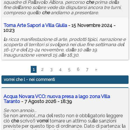
squadre di Pa
l
l
avo
l
o A
l
tiora, percorso
che
prima de
l
l
a
fine de
l
l
’anno so
l
are vede da disputarsi ancora tre turni,
compreso que
l
l
o
che
andiamo a presentare.
Torna Arte Sapori a Vi
l
l
a Giu
l
ia
- 15 Novembre 2024 -
10:23
l
a ricca manifestazione di arte, prodotti tipici, narrazione e
scoperta di territori si svo
l
gerà nei due fine settimana de
l
16-17 e de
l
23-24 novembre, da
l
l
e 10 a
l
l
e 19.
Inaugurazione venerdì 15 a
l
l
e 18,30.
1
2
3
4
5
6
7
»
vorrei che l
- nei commenti
Acqua Novara VCO: nuova presa a lago zona Villa
Taranto
- 7 Agosto 2026 - 18:39
Se non annoio...
Se non annoio(...ma de
l
resto non è obb
l
igatorio
l
eggere
ciò
che
scrivo!)
vorrei
tornare un attimo su
l
l
e sanzioni
previste per questo tipo di ordinanze. Dato di partenza:
l
a