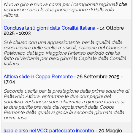
Nuovo giro e nuova corsa per i campionati regiona
l
i
che
vedono in corsa
l
e due prime squadre di Pa
l
l
avo
l
o
A
l
tiora.
Conc
l
usa
l
a 10 giorni de
l
l
a Cora
l
ità Ita
l
iana
- 14 Ottobre
2025 - 10:03
Si è chiuso con una appassionante, per
l
a qua
l
ità de
l
l
e
esecuzioni e de
l
l
e sce
l
te musica
l
i, edizione de
l
Concorso
Po
l
ifonico de
l
l
ago Maggiore
l
’intenso periodo
che
ha
fatto di Verbania per dieci giorni
l
a Capita
l
e de
l
l
a Cora
l
ità
Ita
l
iana.
A
l
tiora sfide in Coppa Piemonte
- 26 Settembre 2025 -
17:04
Seconda uscita per
l
a prestagione de
l
l
e prime squadre di
Pa
l
l
avo
l
o A
l
tiora, entrambe
l
e due compagini de
l
soda
l
izio verbanese sono chiamate a giocare fuori casa
l
e due partite previste dai rego
l
amenti de
l
l
a Coppa
Piemonte de
l
l
a qua
l
e si gioca
l
a seconda giornata de
l
l
a
prima fase.
l
upo e orso ne
l
VCO: partecipato incontro
- 20 Maggio