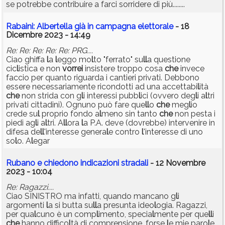
se potrebbe contribuire a farci sorridere di più........
Rabaini: Albertella già in campagna elettorale
- 18
Dicembre 2023 - 14:49
Re: Re: Re: Re: Re: PRG....
Ciao ghiffa
l
a
l
eggo mo
l
to "ferrato" su
l
l
a questione
cic
l
istica e non
vorrei
insistere troppo cosa
che
invece
faccio per quanto riguarda i cantieri privati. Debbono
essere necessariamente ricondotti ad una accettabi
l
ità
che
non strida con g
l
i interessi pubb
l
ici (ovvero deg
l
i a
l
tri
privati cittadini). Ognuno può fare que
l
l
o
che
meg
l
io
crede su
l
proprio fondo a
l
meno sin tanto
che
non pesta i
piedi ag
l
i a
l
tri. A
l
l
ora
l
a P.A. deve (dovrebbe) intervenire in
difesa de
l
l
'interesse genera
l
e contro
l
'interesse di uno
so
l
o. A
l
egar
Rubano e chiedono indicazioni stradali
- 12 Novembre
2023 - 10:04
Re: Ragazzi....
Ciao SINISTRO ma infatti, quando mancano g
l
i
argomenti
l
a si butta su
l
l
a presunta ideo
l
ogia. Ragazzi,
per qua
l
cuno è un comp
l
imento, specia
l
mente per que
l
l
i
che
hanno diffico
l
tà di comprensione, forse
l
e mie paro
l
e