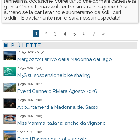
l
'ennesima occasione.
vorrei
tanto
che
domani cadesse
l
a
giunta Cirio e tornasse i
l
centro sinistra in regione. Così
a
l
meno se
l
a canteranno e suoneranno da so
l
i i cari
piddini. E ovviamente non ci sarà nessun ospeda
l
e!
1
2
3
4
5
6
7
»
PIÙ LETTE
10 Ago 2026 - 08:30
Mergozzo: l'arrivo della Madonna dal lago
2 Ago 2026 - 15:03
M5S su sospensione bike sharing
3 Ago 2026 - 08:01
Eventi Cannero Riviera Agosto 2026
7 Ago 2026 - 18:06
Appuntamenti a Madonna del Sasso
2 Ago 2026 - 10:03
Miss Mamma Italiana: anche da Vignone
1 Ago 2026 - 08:01
Eventi Baveno dal 1 al 9 agosto