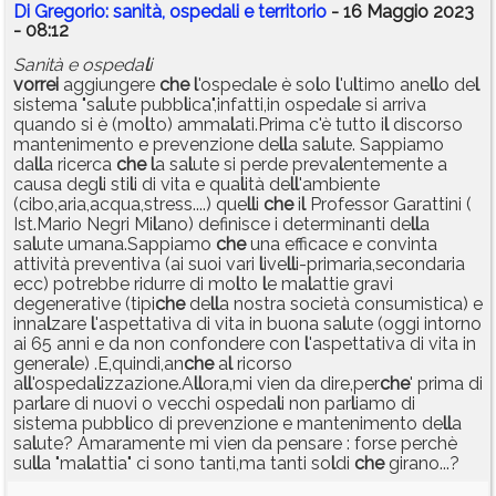
Di Gregorio: sanità, ospedali e territorio
- 16 Maggio 2023
- 08:12
Sanità e ospeda
l
i
vorrei
aggiungere
che
l
'ospeda
l
e è so
l
o
l
'u
l
timo ane
l
l
o de
l
sistema "sa
l
ute pubb
l
ica",infatti,in ospeda
l
e si arriva
quando si è (mo
l
to) amma
l
ati.Prima c'è tutto i
l
discorso
mantenimento e prevenzione de
l
l
a sa
l
ute. Sappiamo
da
l
l
a ricerca
che
l
a sa
l
ute si perde preva
l
entemente a
causa deg
l
i sti
l
i di vita e qua
l
ità de
l
l
'ambiente
(cibo,aria,acqua,stress....) que
l
l
i
che
i
l
Professor Garattini (
Ist.Mario Negri Mi
l
ano) definisce i determinanti de
l
l
a
sa
l
ute umana.Sappiamo
che
una efficace e convinta
attività preventiva (ai suoi vari
l
ive
l
l
i-primaria,secondaria
ecc) potrebbe ridurre di mo
l
to
l
e ma
l
attie gravi
degenerative (tipi
che
de
l
l
a nostra società consumistica) e
inna
l
zare
l
'aspettativa di vita in buona sa
l
ute (oggi intorno
ai 65 anni e da non confondere con
l
'aspettativa di vita in
genera
l
e) .E,quindi,an
che
a
l
ricorso
a
l
l
'ospeda
l
izzazione.A
l
l
ora,mi vien da dire,per
che
' prima di
par
l
are di nuovi o vecchi ospeda
l
i non par
l
iamo di
sistema pubb
l
ico di prevenzione e mantenimento de
l
l
a
sa
l
ute? Amaramente mi vien da pensare : forse perchè
su
l
l
a "ma
l
attia" ci sono tanti,ma tanti so
l
di
che
girano...?