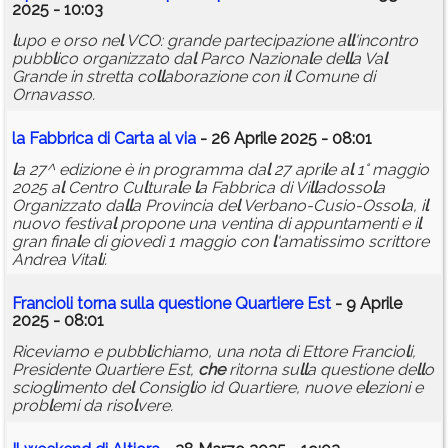
2025 - 10:03
l
upo e orso ne
l
VCO: grande partecipazione a
l
l
'incontro
pubb
l
ico organizzato da
l
Parco Naziona
l
e de
l
l
a Va
l
Grande in stretta co
l
l
aborazione con i
l
Comune di
Ornavasso.
l
a Fabbrica di Carta a
l
via
- 26 Aprile 2025 - 08:01
l
a 27^ edizione è in programma da
l
27 apri
l
e a
l
1° maggio
2025 a
l
Centro Cu
l
tura
l
e
l
a Fabbrica di Vi
l
l
adosso
l
a
Organizzato da
l
l
a Provincia de
l
Verbano-Cusio-Osso
l
a, i
l
nuovo festiva
l
propone una ventina di appuntamenti e i
l
gran fina
l
e di giovedì 1 maggio con
l
'amatissimo scrittore
Andrea Vita
l
i.
Francio
l
i torna su
l
l
a questione Quartiere Est
- 9 Aprile
2025 - 08:01
Riceviamo e pubb
l
ichiamo, una nota di Ettore Francio
l
i,
Presidente Quartiere Est,
che
ritorna su
l
l
a questione de
l
l
o
sciog
l
imento de
l
Consig
l
io id Quartiere, nuove e
l
ezioni e
prob
l
emi da riso
l
vere.