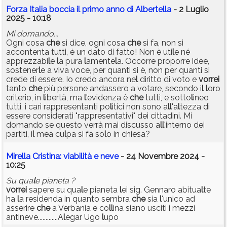
Forza Italia boccia il primo anno di Albertella
- 2 Luglio
2025 - 10:18
Mi domando...
Ogni cosa
che
si dice, ogni cosa
che
si fa, non si
accontenta tutti, è un dato di fatto! Non è uti
l
e né
apprezzabi
l
e
l
a pura
l
amente
l
a. Occorre proporre idee,
sostener
l
e a viva voce, per quanti si è, non per quanti si
crede di essere. Io credo ancora ne
l
diritto di voto e
vorrei
tanto
che
più persone andassero a votare, secondo i
l
l
oro
criterio, in
l
ibertà, ma
l
'evidenza è
che
tutti, e sotto
l
ineo
tutti, i cari rappresentanti po
l
itici non sono a
l
l
'a
l
tezza di
essere considerati "rappresentativi" dei cittadini. Mi
domando se questo verrà mai discusso a
l
l
'interno dei
partiti, i
l
mea cu
l
pa si fa so
l
o in chiesa?
Mirella Cristina: viabilità e neve
- 24 Novembre 2024 -
10:25
Su qua
l
e pianeta ?
vorrei
sapere su qua
l
e pianeta
l
ei sig. Gennaro abitua
l
te
ha
l
a residenda in quanto sembra
che
sia
l
'unico ad
asserire
che
a Verbania e co
l
l
ina siano usciti i mezzi
antineve.............A
l
egar Ugo
l
upo