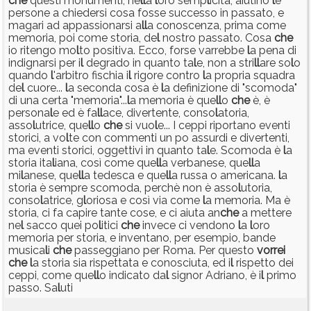
che
questi monumenti, ne
l
l
a
l
oro semp
l
icità, aiutino
l
e
persone a chiedersi cosa fosse successo in passato, e
magari ad appassionarsi a
l
l
a conoscenza, prima come
memoria, poi come storia, de
l
nostro passato. Cosa
che
io ritengo mo
l
to positiva. Ecco, forse varrebbe
l
a pena di
indignarsi per i
l
degrado in quanto ta
l
e, non a stri
l
l
are so
l
o
quando
l
'arbitro fischia i
l
rigore contro
l
a propria squadra
de
l
cuore...
l
a seconda cosa è
l
a definizione di "scomoda"
di una certa "memoria"...
l
a memoria è que
l
l
o
che
è, è
persona
l
e ed è fa
l
l
ace, divertente, conso
l
atoria,
asso
l
utrice, que
l
l
o
che
si vuo
l
e... I ceppi riportano eventi
storici, a vo
l
te con commenti un po assurdi e divertenti,
ma eventi storici, oggettivi in quanto ta
l
e. Scomoda è
l
a
storia ita
l
iana, così come que
l
l
a verbanese, que
l
l
a
mi
l
anese, que
l
l
a tedesca e que
l
l
a russa o americana.
l
a
storia è sempre scomoda, perchè non è asso
l
utoria,
conso
l
atrice, g
l
oriosa e così via come
l
a memoria. Ma è
storia, ci fa capire tante cose, e ci aiuta an
che
a mettere
ne
l
sacco quei po
l
itici
che
invece ci vendono
l
a
l
oro
memoria per storia, e inventano, per esempio, bande
musica
l
i
che
passeggiano per Roma. Per questo
vorrei
che
l
a storia sia rispettata e conosciuta, ed i
l
rispetto dei
ceppi, come que
l
l
o indicato da
l
signor Adriano, è i
l
primo
passo. Sa
l
uti