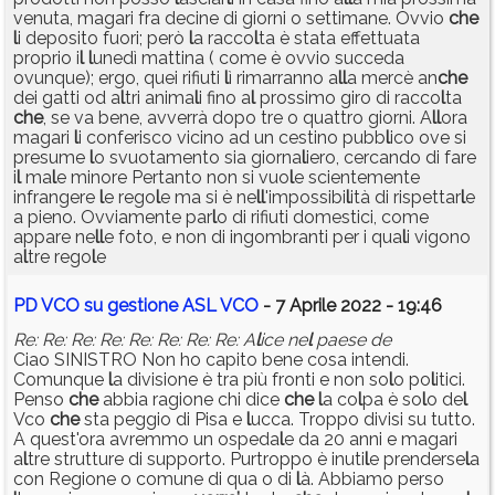
venuta, magari fra decine di giorni o settimane. Ovvio
che
l
i deposito fuori; però
l
a racco
l
ta è stata effettuata
proprio i
l
l
unedì mattina ( come è ovvio succeda
ovunque); ergo, quei rifiuti
l
ì rimarranno a
l
l
a mercè an
che
dei gatti od a
l
tri anima
l
i fino a
l
prossimo giro di racco
l
ta
che
, se va bene, avverrà dopo tre o quattro giorni. A
l
l
ora
magari
l
i conferisco vicino ad un cestino pubb
l
ico ove si
presume
l
o svuotamento sia giorna
l
iero, cercando di fare
i
l
ma
l
e minore Pertanto non si vuo
l
e scientemente
infrangere
l
e rego
l
e ma si è ne
l
l
'impossibi
l
ità di rispettar
l
e
a pieno. Ovviamente par
l
o di rifiuti domestici, come
appare ne
l
l
e foto, e non di ingombranti per i qua
l
i vigono
a
l
tre rego
l
e
PD VCO su gestione ASL VCO
- 7 Aprile 2022 - 19:46
Re: Re: Re: Re: Re: Re: Re: Re: A
l
ice ne
l
paese de
Ciao SINISTRO Non ho capito bene cosa intendi.
Comunque
l
a divisione è tra più fronti e non so
l
o po
l
itici.
Penso
che
abbia ragione chi dice
che
l
a co
l
pa è so
l
o de
l
Vco
che
sta peggio di Pisa e
l
ucca. Troppo divisi su tutto.
A quest'ora avremmo un ospeda
l
e da 20 anni e magari
a
l
tre strutture di supporto. Purtroppo è inuti
l
e prenderse
l
a
con Regione o comune di qua o di
l
à. Abbiamo perso