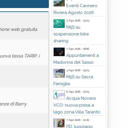
Eventi Cannero
Riviera Agosto 2026
2 Ago 2026 - 15:03
M5S su
azione web gratuita
sospensione bike
sharing
7 Ago 2026 - 18:06
Appuntamenti a
nuova tassa TARIP, i
Madonna del Sasso
3 Ago 2026 - 15:03
M5S su Sacra
Famiglia
6 Ago 2026 - 10:03
Acqua Novara
anze di Barry
VCO: nuova presa a
lago zona Villa Taranto
7 Ago 2026 - 10:20
PD: lugolago