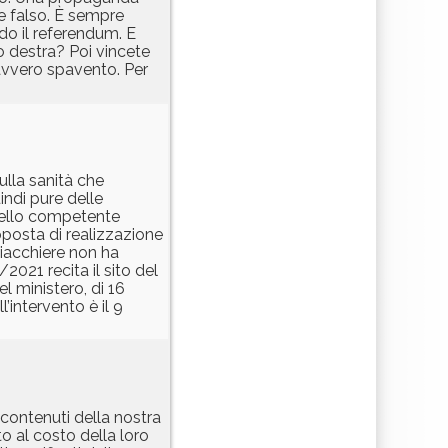
e falso. È sempre
do il referendum. E
o destra? Poi vincete
avvero spavento. Per
ulla sanità che
indi pure delle
quello competente
oposta di realizzazione
iacchiere non ha
2021 recita il sito del
l ministero, di 16
’intervento è il 9
 contenuti della nostra
 al costo della loro