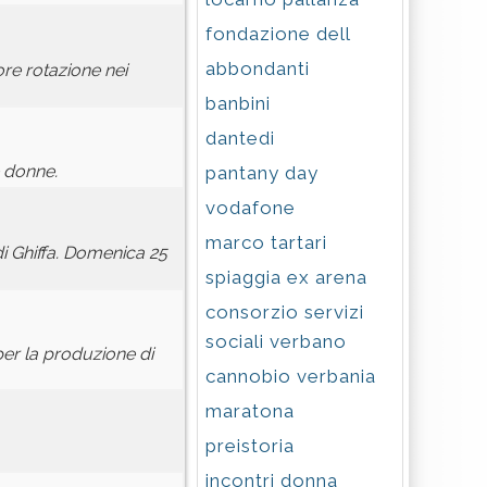
fondazione dell
abbondanti
re rotazione nei
banbini
dantedi
e donne.
pantany day
vodafone
marco tartari
di Ghiffa. Domenica 25
spiaggia ex arena
consorzio servizi
sociali verbano
er la produzione di
cannobio verbania
maratona
preistoria
incontri donna