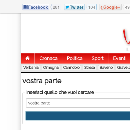
Facebook
281
Twitter
104
Google+
49
I
Cronaca
Politica
Sport
Eventi
Verbania
Omegna
Cannobio
Stresa
Baveno
Gravel
vostra parte
Inserisci quello che vuoi cercare