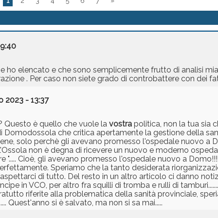
1
2
3
4
5
6
7
»
09:40
che ho elencato e che sono semplicemente frutto di analisi mi
azione . Per caso non siete grado di controbattere con dei fat
 2023 - 13:37
a? Questo è quello che vuole la
vostra
politica, non la tua sia 
daco di Domodossola che critica apertamente la gestione della s
rtiene, solo perchè gli avevano promesso l'ospedale nuovo a
e: "L'Ossola non è degna di ricevere un nuovo e moderno osped
"..... Cioè, gli avevano promesso l'ospedale nuovo a Domo!!!
erfettamente. Speriamo che la tanto desiderata riorganizzazi
ettarci di tutto. Del resto in un altro articolo ci danno notiz
ipe in VCO, per altro fra squilli di tromba e rulli di tamburi....
ratutto riferite alla problematica della sanità provinciale, sp
... Quest'anno si è salvato, ma non si sa mai.....