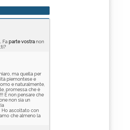
a. Fa
parte
vostra
non
ti?
chiaro, ma quella per
anità piemontese e
 Domo e naturalmente,
ale, promessa che è
!!! E non pensare che
one non sia un
ia
... Ho ascoltato con
eriamo che almeno la