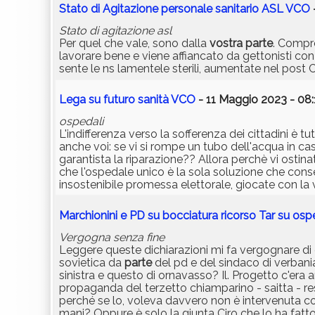
Stato di Agitazione personale sanitario ASL VCO
Stato di agitazione asl
Per quel che vale, sono dalla
vostra
parte
. Compre
lavorare bene e viene affiancato da gettonisti con 
sente le ns lamentele sterili, aumentate nel post 
Lega su futuro sanità VCO
- 11 Maggio 2023 - 08:
ospedali
L'indifferenza verso la sofferenza dei cittadini è tu
anche voi: se vi si rompe un tubo dell'acqua in cas
garantista la riparazione?? Allora perchè vi ostina
che l'ospedale unico è la sola soluzione che conse
insostenibile promessa elettorale, giocate con la v
Marchionini e PD su bocciatura ricorso Tar su os
Vergogna senza fine
Leggere queste dichiarazioni mi fa vergognare di
sovietica da
parte
del pd e del sindaco di verbania
sinistra e questo di ornavasso? Il. Progetto c'era
propaganda del terzetto chiamparino - saitta - r
perché se lo, voleva davvero non è intervenuta con
mani? Oppure è solo la giunta Ciro che lo ha fatt