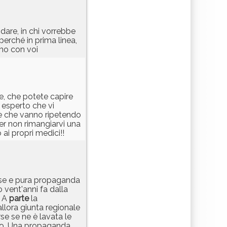
 dare, in chi vorrebbe
perché in prima linea,
rmo con voi
e, che potete capire
o esperto che vi
ore che vanno ripetendo
per non rimangiarvi una
 ai propri medici!!
cuse e pura propaganda
 vent'anni fa dalla
? A
parte
la
lora giunta regionale
se se ne è lavata le
co. Una propaganda