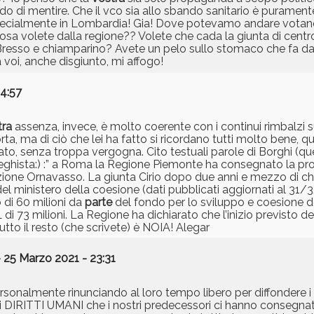
do di mentire. Che il vco sia allo sbando sanitario è purament
. Specialmente in Lombardia! Gia! Dove potevamo andare votan
Cosa volete dalla regione?? Volete che cada la giunta di centr
 Bresso e chiamparino? Avete un pelo sullo stomaco che fa d
 voi, anche disgiunto, mi affogo!
14:57
tra
assenza, invece, è molto coerente con i continui rimbalzi s
, ma di ciò che lei ha fatto si ricordano tutti molto bene, qu
ato, senza troppa vergogna. Cito testuali parole di Borghi (
”leghista:) :” a Roma la Regione Piemonte ha consegnato la pr
ione Ornavasso. La giunta Cirio dopo due anni e mezzo di ch
el ministero della coesione (dati pubblicati aggiornati al 31/3/
 di 60 milioni da
parte
del fondo per lo sviluppo e coesione de
 73 milioni. La Regione ha dichiarato che l’inizio previsto dell
utto il resto (che scrivete) è NOIA! Alegar
 25 Marzo 2021 - 23:31
rsonalmente rinunciando al loro tempo libero per diffondere i
DIRITTI UMANI che i nostri predecessori ci hanno consegnato