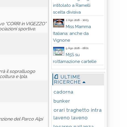
intitolato a Ramelli
scelta divisiva
2 Ago 2026 - 10:03
tivo “CORRI in VIGEZZO”
Miss Mamma
ciazioni sportive.
Italiana: anche da
Vignone
5 Ago 2026 - 08:01
M5S su
rottamazione cartelle
rrà il sopralluogo
oltura e Ipla.
ULTIME
RICERCHE
cadorna
bunker
orari traghetto intra
laveno laveno
nzione del Parco Alpi
locarno pallanza