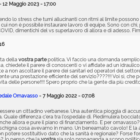
- 12 Maggio 2023 - 17:00
ndo lo stress che turni allucinanti con ritmi al limite possono
cui non è possibile instaurare lavoro di equipe. Sono con chi, 
COVID, dimentichi del vs superlavoro di allora e di adesso. Fi
16
tta della
vostra
parte
politica. Vi faccio una domanda semplic
a, chiedete il parere di conoscenti o vi affidate ad un idraulic
te a non ascoltare il parere dei sanitari ed operatori del sett
nte una prestazione efficiente del servizio????!!! Voi sì, che 
ita delle persone!!!! Spero proprio che la gente dia più credito
pedale Ornavasso
- 7 Maggio 2022 - 07:08
 essere un cittadino verbanese. Una autentica pioggia di ac
. Quale differenza c'era tra l'ospedale di. Piedimulera bocciato
 anche allora e pure il piano di finanziamento. E per ornavasso
eschigna cosa avevamo in mano. Un beneamato cavolo! E la al
 potere sostituitivo dato che la sanità è regionale? Forse for
o? Io penso che la
vostra
sia solo propaganda a scopo politi