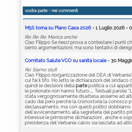
vostra parte
- nei commenti
M5S torna su Piano Casa 2026
- 1 Luglio 2026 - 
Re: Re: Re: Manca anche
Ciao Filippo Se riesci prova a contestare i punti 
sento argomentazioni, ma sono tentativi di denigr
Comitato Salute VCO su sanità locale
- 30 Maggio
Re: Siamo stufi
Ciao Filippo riorganizzazione del DEA di Verbani
cui fai il tifo. Ho letto le dichiarazioni del sin
quindi le decisioni della
parte
politica a cui appa
le preionate non hanno futuro..... Testuali parol
stata vergognosamente disattesa assieme ad altre 
cado dal pero perchè la cronostoria la conosco p
declassamento, ma con questi politici dobbiamo asp
dell'avvicendamento alla segreteria del partito princ
interesse le primissime dichiarazioni , anche e sop
presidenza del Verbania calcio sia lasciata ad altri..