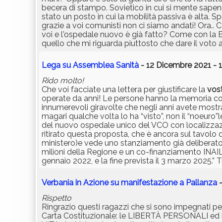
becera di stampo. Sovietico in cui si mente sapen
stato un posto in cui la mobilità passiva è alta
grazie a voi comunisti non ci siamo andati! Ora.. 
voi e l'ospedale nuovo è già fatto? Come con la
quello che mi riguarda piuttosto che dare il voto a
Lega su Assemblea Sanità
- 12 Dicembre 2021 - 
Rido molto!
Che voi facciate una lettera per giustificare la
vos
operate da anni! Le persone hanno la memoria corta
innumerevoli giravolte che negli anni avete mostr
magari qualche volta lo ha “visto”, non il “noeuro
del nuovo ospedale unico del VCO con localizzaz
ritirato questa proposta, che è ancora sul tavolo d
ministero)e vede uno stanziamento già deliberato
milioni della Regione e un co-finanziamento INAIL di
gennaio 2022, e la fine prevista il 3 marzo 2025.” T
Verbania in Azione su manifestazione a Pallanza
-
Rispetto
Ringrazio questi ragazzi che si sono impegnati pe
Carta Costituzionale: le LIBERTÀ PERSONALI ed i 