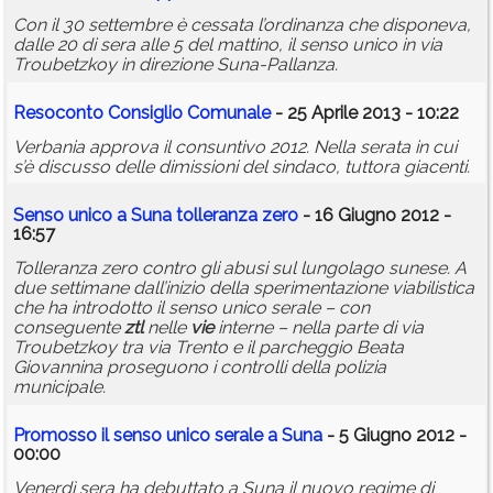
Con il 30 settembre è cessata l’ordinanza che disponeva,
dalle 20 di sera alle 5 del mattino, il senso unico in via
Troubetzkoy in direzione Suna-Pallanza.
Resoconto Consiglio Comunale
- 25 Aprile 2013 - 10:22
Verbania approva il consuntivo 2012. Nella serata in cui
s’è discusso delle dimissioni del sindaco, tuttora giacenti.
Senso unico a Suna tolleranza zero
- 16 Giugno 2012 -
16:57
Tolleranza zero contro gli abusi sul lungolago sunese. A
due settimane dall’inizio della sperimentazione viabilistica
che ha introdotto il senso unico serale – con
conseguente
ztl
nelle
vie
interne – nella parte di via
Troubetzkoy tra via Trento e il parcheggio Beata
Giovannina proseguono i controlli della polizia
municipale.
Promosso il senso unico serale a Suna
- 5 Giugno 2012 -
00:00
Venerdì sera ha debuttato a Suna il nuovo regime di