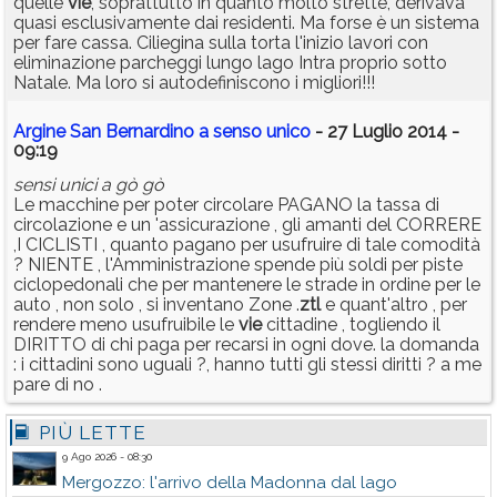
quelle
vie
, soprattutto in quanto molto strette, derivava
quasi esclusivamente dai residenti. Ma forse è un sistema
per fare cassa. Ciliegina sulla torta l'inizio lavori con
eliminazione parcheggi lungo lago Intra proprio sotto
Natale. Ma loro si autodefiniscono i migliori!!!
Argine San Bernardino a senso unico
- 27 Luglio 2014 -
09:19
sensi unici a gò gò
Le macchine per poter circolare PAGANO la tassa di
circolazione e un 'assicurazione , gli amanti del CORRERE
,I CICLISTI , quanto pagano per usufruire di tale comodità
? NIENTE , l'Amministrazione spende più soldi per piste
ciclopedonali che per mantenere le strade in ordine per le
auto , non solo , si inventano Zone .
ztl
e quant'altro , per
rendere meno usufruibile le
vie
cittadine , togliendo il
DIRITTO di chi paga per recarsi in ogni dove. la domanda
: i cittadini sono uguali ?, hanno tutti gli stessi diritti ? a me
pare di no .
PIÙ LETTE
9 Ago 2026 - 08:30
Mergozzo: l'arrivo della Madonna dal lago