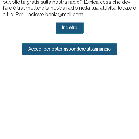
pubblicità gratis sulla nostra radio? L’unica cosa che devi
Rubriche
fare è trasmettere la nostra radio nella tua attività, locale o
altro. Per ℹ️ radioverbania@mail.com
Calendario
Annunci