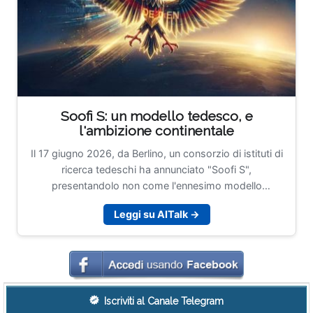
Soofi S: un modello tedesco, e
l'ambizione continentale
Il 17 giugno 2026, da Berlino, un consorzio di istituti di
ricerca tedeschi ha annunciato "Soofi S",
presentandolo non come l'ennesimo modello
linguistico in cerca di attenzione, ma come il primo
Leggi su AITalk →
tassello di una famiglia di modelli AI europei. Dietro
l'acronimo, Sovereign Open Source Foundation
Models, c'è un progetto finanziato dal Ministero
federale tedesco per gli Affari Economici e l'Energia
nell'ambito dell'iniziativa IPCEI-CIS, pensato per offrire
a imprese, pubblica amministrazione, centri di ricerca e
Iscriviti al Canale Telegram