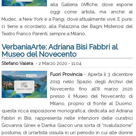
alla Galleria l’Affiche, dove espone
Rubriche
oggi come artista, ma anche al
Calendario
Mudec, a New York e a Parigi, dove attualmente vive. E pure,
ci tiene a ricordarlo, alla Palazzina dei Bagni Misteriosi del
Annunci
Teatro Franco Parenti, sempre a Milano.
VerbaniaArte: Adriana Bisi Fabbri al
Museo del Novecento
Stefano Valera
-
2 Marzo 2020 - 11:04
Fuori Provincia
- Aperta il 3 dicembre
2019 nello Spazio degli Archivi del
Novecento fino all’8 marzo 2020
presso il Museo del Novecento di
Milano, proprio di fronte al Duomo,
questa ricca esposizione monografica, dedicata ad Adriana
Fabbri in Bisi, rappresenta nelle intenzioni delle curatrici
Giovanna Ginex e Danka Giacon una sorta di “rivalutazione”
postuma, di un’artista vissuta in un periodo in cui alle donne