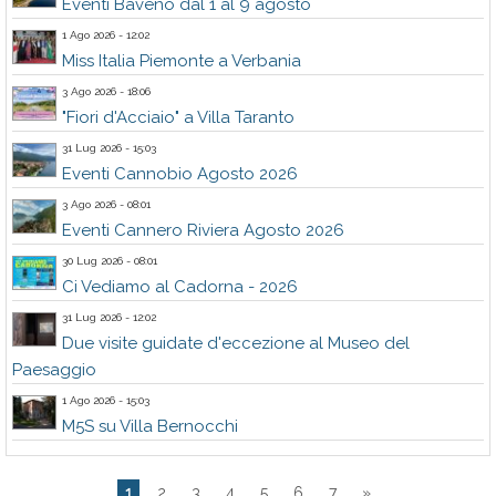
Eventi Baveno dal 1 al 9 agosto
1 Ago 2026 - 12:02
Miss Italia Piemonte a Verbania
3 Ago 2026 - 18:06
"Fiori d'Acciaio" a Villa Taranto
31 Lug 2026 - 15:03
Eventi Cannobio Agosto 2026
3 Ago 2026 - 08:01
Eventi Cannero Riviera Agosto 2026
30 Lug 2026 - 08:01
Ci Vediamo al Cadorna - 2026
31 Lug 2026 - 12:02
Due visite guidate d'eccezione al Museo del
Paesaggio
1 Ago 2026 - 15:03
M5S su Villa Bernocchi
1
2
3
4
5
6
7
»