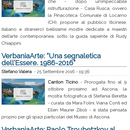
che - dopo un’impeccabile
ristrutturazione - Casa Rusca, ovvero
la Pinacoteca Comunale di Locarno
(CH), propone al pubblico (ticinese,
italiano e straniero) bellissime mostre dedicate a maestri
dell’arte contemporanea, sotto la guida sapiente di Rudy
Chiappini.
VerbaniaArte: “Una segnaletica
dell’Essere. 1986-2016”
Stefano Valera
-
25 Settembre 2016 - 19:36
Canton Ticino
- Prorogata fino al 9
ottobre prossimo ad Ascona, la
mostra fotografica di Stefania Beretta
- curata da Mara Folini, Viana Conti ed
Ellen Maurer Zilioli - è stata pensata
proprio per gli spazi particolari del Museo di Ascona.
VerbaniaArte: Paolo Troubetzkoy al