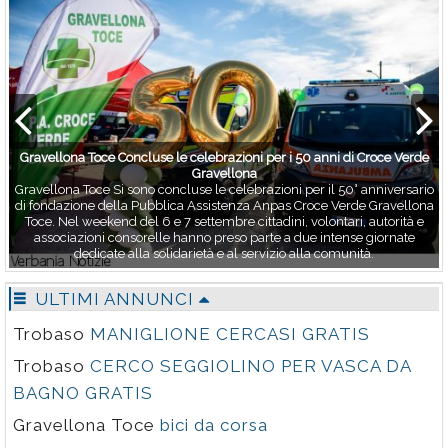
Gravellona Toce Concluse le celebrazioni per i 50 anni di Croce Verde
Gravellona
Gravellona Toce Si sono concluse le celebrazioni per il 50° anniversario
di fondazione della Pubblica Assistenza Anpas Croce Verde Gravellona
Toce. Nel weekend del 6 e 7 settembre cittadini, volontari, autorità e
associazioni consorelle hanno preso parte a due intense giornate
dedicate alla solidarietà e al servizio alla comunità.
ULTIMI ANNUNCI
Trobaso
MANIGLIONE CERCASI GRATIS
Trobaso
CERCO SEGGIOLINO PER VASCA DA
BAGNO GRATIS
Gravellona Toce
bici da corsa