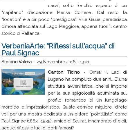
casa”, sotto l’occhio esperto di un
“capitano” d’eccezione: Marisa Cortese… Del resto la
“location” è a dir poco “prestigiosa”: Villa Giulia, paradisiaca
dimora affacciata sul Lago Maggiore, appena fuori il centro
storico di Pallanza.
VerbaniaArte: “Riflessi sull’acqua” di
Paul Signac
Stefano Valera
-
29 Novembre 2016 - 13:01
Canton Ticino
- Ormai il Lac di
Lugano ha compiuto due anni… E’ una
struttura avveniristica, che si impone
per la sua spigolosità acuminata sul
profilo romantico di un lungolago
morbido e impressionistico. Quale cornice migliore, direte
voi, per una mostra dedicata a un pittore “pointilliste” come
Paul Signac (1863-­‐1935), amico di Seurat, innamorato di cieli,
acque, riflessi e luci di porti famosi?