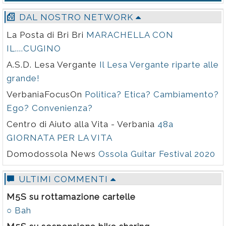
startup un'alternativa trasparente ai modelli non
europei. È una frase che, letta con gli occhiali giusti
DAL NOSTRO NETWORK
(quelli di Rowdy Piper in Essi Vivono, per capirci, quelli
La Posta di Bri Bri
MARACHELLA CON
che rivelano cosa si nasconde dietro l'insegna
pubblicitaria), non parla di benchmark. Parla di potere.
IL....CUGINO
A.S.D. Lesa Vergante
Il Lesa Vergante riparte alle
grande!
VerbaniaFocusOn
Politica? Etica? Cambiamento?
Ego? Convenienza?
Centro di Aiuto alla Vita - Verbania
48a
GIORNATA PER LA VITA
Domodossola News
Ossola Guitar Festival 2020
ULTIMI COMMENTI
M5S su rottamazione cartelle
○ Bah