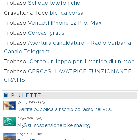
Trobaso
Schede telefoniche
Gravellona Toce
bici da corsa
Trobaso
Vendesi iPhone 12 Pro. Max
Trobaso
Cercasi gratis
Trobaso
Apertura candidature – Radio Verbania
Canale Telegram
Trobaso
Cerco un tappo per il manico di un mop
Trobaso
CERCASI LAVATRICE FUNZIONANTE
GRATIS!
PIÙ LETTE
30 Lug 2026 - 14:03
"Sanità pubblica a rischio collasso nel VCO"
2 Ago 2026 - 15:03
M5S su sospensione bike sharing
1 Ago 2026 - 08:01