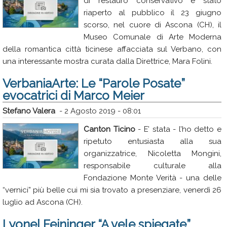
di restauro conservativo è stato
riaperto al pubblico il 23 giugno
scorso, nel cuore di Ascona (CH), il
Museo Comunale di Arte Moderna
della romantica città ticinese affacciata sul Verbano, con
una interessante mostra curata dalla Direttrice, Mara Folini.
VerbaniaArte: Le “Parole Posate”
evocatrici di Marco Meier
Stefano Valera
-
2 Agosto 2019 - 08:01
Canton Ticino
- E’ stata - l’ho detto e
ripetuto entusiasta alla sua
organizzatrice, Nicoletta Mongini,
responsabile culturale alla
Fondazione Monte Verità - una delle
“vernici” più belle cui mi sia trovato a presenziare, venerdì 26
luglio ad Ascona (CH).
Lyonel Feininger “A vele spiegate”