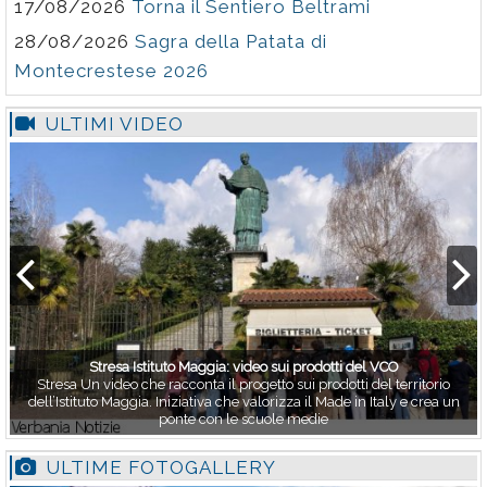
17/08/2026
Torna il Sentiero Beltrami
28/08/2026
Sagra della Patata di
Montecrestese 2026
ULTIMI VIDEO
Stresa Istituto Maggia: video sui prodotti del VCO
Stresa Un video che racconta il progetto sui prodotti del territorio
dell’Istituto Maggia. Iniziativa che valorizza il Made in Italy e crea un
ponte con le scuole medie
ULTIME FOTOGALLERY