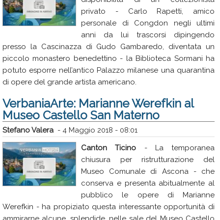
privato - Carlo Rapetti, amico
personale di Congdon negli ultimi
anni da lui trascorsi dipingendo
presso la Cascinazza di Gudo Gambaredo, diventata un
piccolo monastero benedettino - la Biblioteca Sormani ha
potuto esporre nell’antico Palazzo milanese una quarantina
di opere del grande artista americano.
VerbaniaArte: Marianne Werefkin al
Museo Castello San Materno
Stefano Valera
-
4 Maggio 2018 - 08:01
Canton Ticino
- La temporanea
chiusura per ristrutturazione del
Museo Comunale di Ascona - che
conserva e presenta abitualmente al
pubblico le opere di Marianne
Werefkin - ha propiziato questa interessante opportunità di
ammirarne alcune, splendide, nelle sale del Museo Castello